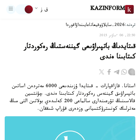
KAZINFORM
ق ز
ترەند:
2026-سايلاۋ
وقيعا
تاعايىنداۋ
اقوردا
22:50, 06 ءساۋىر 2015
قىتايدىڭ باتپىراۋىعى گيننەستىڭ رەكوردتار
كىتابىنا ەندى
استانا. قازاقپارات - قىتايدا ۇزىندىعى 6000 مەتردەن اساتىن
باتپىراۋىق گيننەس رەكوردتار كىتابىنا ەندى. چۋنتسين
قالاسىنىڭ تۇرعىندارى سالماعى 200 كەلىدەي بولاتىن التى مىڭ
مەترلىك كونسترۋكتسيانى وزدەرى قۇراپ شىققان.