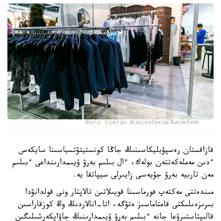
Фото: Солтан Жексенбеков/Kazinform
قازاقستان رەسپۋبليكاسىنىڭ جاڭا كونستيتۋتسياسىنا سايكەس
ءدىن مەملەكەتتەن بولەك، ءال بىلىم بەرۋ ۇيىمدارىنداعى ءبىلىم
مەن تاربيە بەرۋ جۇيەسى زايىرلى سيپاتقا يە.
مىندەتتى مەكتەپ فورماسىنا قويىلاتىن تالاپتار ونى قولدانۋدا
بىرىزدىلىكتى قامتاماسىز ەتۋگە، اتا-انالاردىڭ وڭ كوزقاراسىن
قالىپتاستىرۋعا جانە ءبىلىم بەرۋ ۇيىمدارىنىڭ جاۋاپكەرشىلىگىن