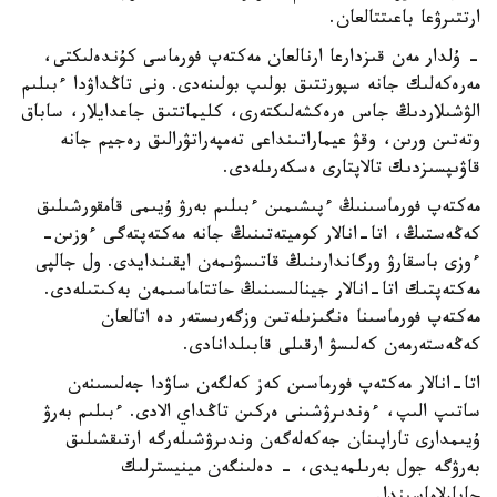
ارتتىرۋعا باعىتتالعان.
- ۇلدار مەن قىزدارعا ارنالعان مەكتەپ فورماسى كۇندەلىكتى،
مەرەكەلىك جانە سپورتتىق بولىپ بولىنەدى. ونى تاڭداۋدا ءبىلىم
الۋشىلاردىڭ جاس ەرەكشەلىكتەرى، كليماتتىق جاعدايلار، ساباق
وتەتىن ورىن، وقۋ عيماراتىنداعى تەمپەراتۋرالىق رەجيم جانە
قاۋىپسىزدىك تالاپتارى ەسكەرىلەدى.
مەكتەپ فورماسىنىڭ ءپىشىمىن ءبىلىم بەرۋ ۇيىمى قامقورشىلىق
كەڭەستىڭ، اتا-انالار كوميتەتىنىڭ جانە مەكتەپتەگى ءوزىن-
ءوزى باسقارۋ ورگاندارىنىڭ قاتىسۋىمەن ايقىندايدى. ول جالپى
مەكتەپتىك اتا-انالار جينالىسىنىڭ حاتتاماسىمەن بەكىتىلەدى.
مەكتەپ فورماسىنا ەنگىزىلەتىن وزگەرىستەر دە اتالعان
كەڭەستەرمەن كەلىسۋ ارقىلى قابىلدانادى.
اتا-انالار مەكتەپ فورماسىن كەز كەلگەن ساۋدا جەلىسىنەن
ساتىپ الىپ، ءوندىرۋشىنى ەركىن تاڭداي الادى. ءبىلىم بەرۋ
ۇيىمدارى تاراپىنان جەكەلەگەن وندىرۋشىلەرگە ارتىقشىلىق
بەرۋگە جول بەرىلمەيدى، - دەلىنگەن مينيسترلىك