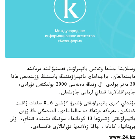
وسىلايشا جىلدا وتەتىن باتپىراۋىق فەستيۆالىنە ەرەكشە
دايىندالعان. «اجداھا» باتپىراۋىقتىڭ باسىنىڭ ۇزىندىعى عانا
30 مەتر بولدى. ال ونىڭ دەنەسى 2000 بولىكتەن تۇرادى،
جاپىراقشالارعا قىتاي ارمانى جازىلعان.
مۇنداي ءىرى باتپىراۋىقتى ۇشىرۋ ءۇشىن 6-8 ساعات ۋاقىت
كەتكەن. مەرەكە ەرتەڭ دە جالعاسادى. الەمدەگى ەڭ ۇزىن
باتپىراۋىقتى ۇشىرۋعا 13 كوماندا، سونىڭ ىشىندە قىتاي، ۇلى
بريتانيا، كانادا، جاڭا زەلانديا قۇرامالارى قاتىسادى.
www.24.kz