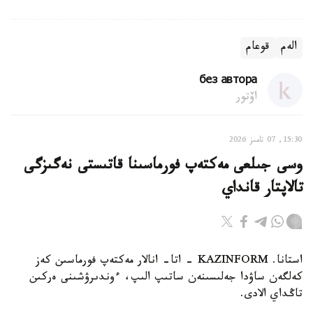
الەم
قوعام
без автора
اۆتور
15:30, 07 تامىز 2026
وسى جىلعى مەكتەپ فورماسىنا قاتىستى نەگىزگى
تالاپتار قانداي
استانا. KAZINFORM - اتا- انالار مەكتەپ فورماسىن كەز
كەلگەن ساۋدا جەلىسىنەن ساتىپ الىپ، ءوندىرۋشىنى ەركىن
تاڭداي الادى.