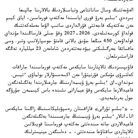
حابارلاماسىندا.
الەۋمەتتىك وسال ساناتتاعى وتباسىلاردىڭ بالالارىنا جالپىعا
بىردەي ءبىلىم بەرۋ قورى اياسىندا مەكتەپ فورماسىن، اياق كيىم
مەن مەكتەپكە قاجەتتى قۇرالداردى ساتىپ الۋعا مەملەكەتتىك
قولداۋ كورسەتىلەدى. 2026-2027 وقۋ جىلى قارساڭىندا مۇنداي
قولداۋمەن 450 مىڭعا جۋىق بالانى قامتۋ جوسپارلانىپ وتىر. وسى
ماقساتقا جەرگىلىكتى بيۋدجەتتەردەن شامامەن 23 ميلليارد تەڭگە
قاراستىرىلعان.
قاۋىپسىزدىك تالاپتارىنا سايكەس مەكتەپ فورماسىندا جاراقات
كەلتىرۋى مۇمكىن فۋرنيتۋرا مەن اكسەسسۋارلار بولماۋى ءتيىس.
سونداي-اق ءبىلىم بەرۋ ۇيىمدارىنىڭ جارعىلارىندا بەلگىلەنگەن
قاعيدالارعا سايكەس وقۋ عيماراتى ىشىندە باس كيىممەن جۇرۋگە
جول بەرىلمەيدى.
- «ءبىلىم تۋرالى» قازاقستان رەسپۋبليكاسىنىڭ زاڭىنا سايكەس
اتا-انالار ءبىلىم بەرۋ ۇيىمىنىڭ جارعىسىندا بەلگىلەنگەن
قاعيدالاردى جانە مىندەتتى مەكتەپ فورماسىنا قويىلاتىن
تالاپتاردى ساقتاۋعا مىندەتتى، - دەلىنگەن مينيسترلىك