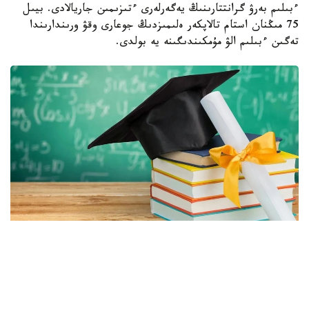
ءبىلىم بەرۋ گرانتتارىنىڭ يەگەرلەرى ءتىزىمىن جاريالادى. بيىل
75 مىڭنان استام تالاپكەر ەلىمىزدىڭ جوعارى وقۋ ورىندارىندا
تەگىن ءبىلىم الۋ مۇمكىندىگىنە يە بولدى.
Фото: Министерство науки и высшего образования РК.
مەملەكەتتىك ءبىلىم بەرۋ تاپسىرىسى ەكونوميكانىڭ بىلىكتى
كادرلارعا دەگەن ۇزاق مەرزىمدى سۇرانىسىن ەسكەرە وتىرىپ
قالىپتاستىرىلدى. مەملەكەت باسشىسىنىڭ تاپسىرماسىنا سايكەس،