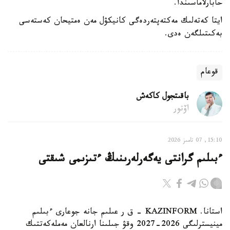
حابارلاماسىندا.
ايتا كەتەلىك مەكتەپتەردەگى كانيكۋل مەن ەمتيحان كەستەسى
بەكىتىلگەن ەدى.
قوعام
باقىتجول كاكەش
اۆتور
15:10, 07 تامىز 2026
ءبىلىم گرانتى يەگەرلەرىنىڭ ءتىزىمى شىقتى
استانا. KAZINFORM - ق ر عىلىم جانە جوعارى ءبىلىم
مينيسترلىگى 2026-2027 وقۋ جىلىنا ارنالعان مەملەكەتتىك