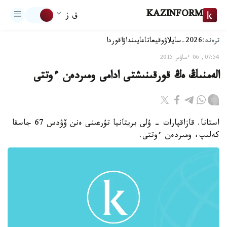
KAZINFORM
ق ز
ترەند:
2026-سايلاۋ
وقيعا
تاعايىنداۋ
اقوردا
07:54, 06 ءساۋىر 2015
الەمنىڭ ەڭ قورقىنىشتى ادامى ومىردەن ءوتتى
استانا. قازاقپارات - ۇلى بريتانيا تۇرعىنى ەنن ۆۋدس 67 جاسقا
كەلىپ، ومىردەن ءوتتى.