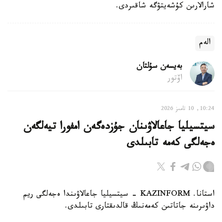
شارالارىن كۇشەيتۋگە شاقىردى.
الەم
بەيسەن سۇلتان
اۆتور
10:24, 10 تامىز 2026
سيتسيليا جاعالاۋىنان جۇزدەگەن امفورا تيەلگەن
ەجەلگى كەمە تابىلدى
استانا. KAZINFORM - سيتسيليا جاعالاۋىندا ەجەلگى ريم
داۋىرىنە جاتاتىن كەمەنىڭ قالدىقتارى تابىلدى.