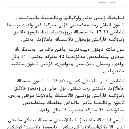
فوتو: شينحۋا
قىتايدىڭ ۇلتتىق مەتەورولوگيالىق ورتالىعىنىڭ مالىمەتىنشە،
تايفۋن العاش رەت جەكسەنبى كۇنى جەرگىلىكتى ۋاقىت بويىنشا
شامامەن 17:30-دا جىجياڭ پروۆينتسياسىنىڭ تايجوۋ قالالىق
وكرۋگىنە قاراستى يۋيحۋان قالاسىنىڭ جاعالاۋىنا جەتتى.
سول ساتتە تايفۋن ەپيسەنترىنە جاقىن ماڭداعى جەلدىڭ ەڭ
جوعارى جىلدامدىعى سەكۋندىنا 42 مەترگە جەتىپ، 14 بالل
بولدى. وسىعان بايلانىستى «دولفين» كۇشتى تايفۋن ساناتىنا
جاتقىزىلدى.
شامامەن ءبىر ساعاتتان كەيىن، 18:40-تا تايفۋن جىجياڭ
جاعالاۋىنا ەكىنشى رەت شىقتى. بۇل جولى ول ۆەنجوۋ قالالىق
وكرۋگىنە قاراستى يۋەتسين قالاسىنىڭ جاعالاۋىنا سوققى بەردى.
تايفۋن ورتالىعىنا جاقىن ماڭداعى جەلدىڭ جىلدامدىعى
سەكۋندىنا 38 مەترگە جەتىپ، 13 بالل بولدى.
تابيعي اپاتتىڭ جاقىنداۋىنا بايلانىستى جىجياڭ بيلىگى حالىقتى
الدىن الا ەۆاكۋاتسيالاۋعا كىرىسكەن. تايچجوۋ قالاسىندا كوشكىن