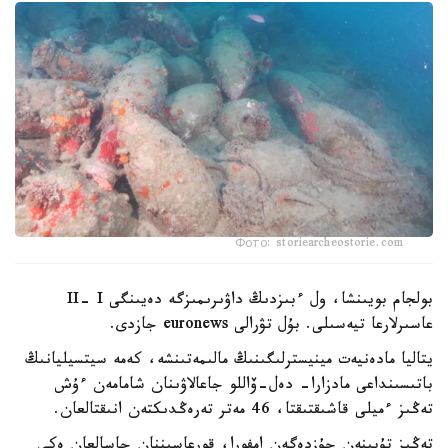
Фото: storiearcheostorie.com
بولجام بويىنشا، ول ءبىزدىڭ داۋىرىمىزگە دەيىنگى II- I
عاسىرلارعا تيەسىلى. بۇل تۋرالى euronews جازدى.
يتاليا مادەنيەت مينيسترلىگىنىڭ مالىمەتىنشە، كەمە سيتسيليانىڭ
باتىسىنداعى مادزارا- دەل-ۆاللو جاعالاۋىنان شامامەن ءۇش
تەڭىز ءميلى قاشىقتىقتا، 46 مەتر تەرەڭدىكتەن انىقتالعان.
تەڭىز تۇبىنەن جۇزدەگەن امفورا، قورعاسىننان جاسالعان ەكى