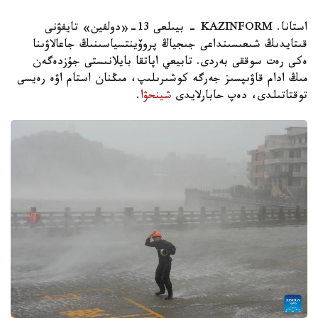
استانا. KAZINFORM - بيىلعى 13-«دولفين» تايفۋنى
قىتايدىڭ شىعىسىنداعى جىجياڭ پروۆينتسياسىنىڭ جاعالاۋىنا
ەكى رەت سوققى بەردى. تابيعي اپاتقا بايلانىستى جۇزدەگەن
مىڭ ادام قاۋىپسىز جەرگە كوشىرىلىپ، مىڭنان استام اۋە رەيسى
توقتاتىلدى، دەپ حابارلايدى
شينحۋا
.