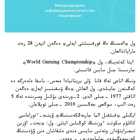
ول «الەمنىڭ ەڭ قورقىنىشتى ايەلى» دەگەن اتپەن 28 رەت
ماراپاتتالعان.
ايتا كەتەيىك، ول «World Gurning Championship»
جارىسىنا جىل سايىن قاتىستى.
ونىڭ اتاعى تەك قانا ۇلى بريتانيادا ەمەس، باسقا ەلدەرگە دە
كەڭىنەن جايىلدى. ول العاش «ەڭ ۇسقىنسىز ايەل» دەگەن
اتاقتى 1977 -جىلى الدى. 2-ورىندى بۇكىل ومىرىندە تەك 5
رەت الىپ، سوڭعى جەڭىسىن 2010 -جىلى تويلاعان.
ايگىلى «قىشقىل الما جارمەڭكەسىنىڭ» ۆيتسە-ءتوراعاسى
كاللۋم سكوتت ءوزىنىڭ كوڭىلىن ايتتى. ول: «بەت- اۋزىن
تىجىرايتۋدان وتەتىن سايىس ەندى ەشقاشان ەنن ۆۋدستىڭ
كەزىندەگىدەي بولمايدى»، - دەدى.