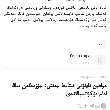
قالادا ونى بارلىعى جاقسى كوردى. ويتكەنى ول وسى مەرەكەلىك
كەشكە بارىن سالىپ دايىندالاتىن بولعان. سونىمەن قاتار ەندىگى
كەش ەنن ۆۋدستىڭ قۇرمەتىنە ارنالاتىن بولادى، دەپ جازادى
ماسساگەت پورتالى.
الەم
без автора
اۆتور
10:54, 10 تامىز 2026
دولفين تايفۋنى قىتايعا جەتتى: جۇزدەگەن مىڭ
ادام ەۆاكۋاتسيالاندى