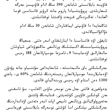
قاۋپىنە بايلانىستى شامامەن 390 مىڭ ادام قاۋىپسىز جەرگە
شىعارىلدى. پروۆينتسيادا پاروم جانە كرۋيز قاتىناسىن قوسا
العاندا، تەڭىزدەگى قىزمەت ۋاقىتشا توقتاتىلدى.
شاڭحايدا دا قاۋىپتى ايماقتاردان شامامەن 30 مىڭ ادام
ەۆاكۋاتسيالاندى.
تايفۋن اۋە قاتىناسىنا دا ايتارلىقتاي اسەر ەتتى. جىجياڭ
پروۆينتسياسىنىڭ اكىمشىلىك ورتالىعى حاڭجوۋداعى شياوشان
حالىقارالىق اۋەجايىندا 9-تامىزعا جوسپارلانعان 388 رەيس
توقتاتىلدى.
جەرگىلىكتى باق مالىمەتىنشە، شانحايداعى حۋنتسياو جانە پۋدۋن
اۋەجايلارىندا جوسپارلانعان رەيستەردىڭ شامامەن %60 ى، ياعني
1300 دەن استام اۋە رەيسى ورىندالماي قالدى.
«دولفين» قاتتى جەل مەن نوسەر جاۋىن اكەلىپ، سۋ تاسقىنى
مەن كوشكىن قاۋپىن كۇشەيتتى. قىتايدىڭ ۇلتتىق
مەتەورولوگيالىق ورتالىعى تابيعي اپات اسەر ەتەتىن اۋدانداردىڭ
جەرگىلىكتى بيلىگىن اسا كۇشتى نوسەرگە بايلانىستى قورعانىس