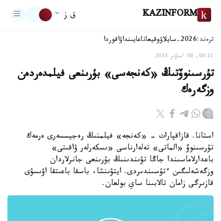
KAZINFORM
ق ز
ترەند:
2026-سايلاۋ
وقيعا
تاعايىنداۋ
اقوردا
00:11, 06 ءساۋىر 2015
تۇرسىنوۆتىڭ «كەنجەسى» بۇرىنعى فيلمدەردەن
وزگەرەك
استانا. قازاقپارات - «كەنجە» فيلمنىڭ رەجيسسەرى ەرمەك
تۇرسىنوۆ «الماتى» تەلەارناسى «ىسكەرلەر ۋاقىتى»
باعدارلاماسىندا جاڭا تۋىندىنىڭ بۇرىنعى جانرلاردان
وزگەشەلىگىن ءتۇسىندىردى. ايتۋىنشا، باسقا باعىتقا اۋىسۋى
قازىرگى زامان تالابىنا ساي بولعان.