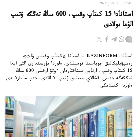
11:40, 09 تامىز 2026
استانادا 15 كىتاپ وقىپ، 600 مىڭ تەڭگە ۇتىپ
الۋعا بولادى
استانا. KAZINFORM - استانا «كىتاپ وقيتىن ۇلت»
رەسپۋبليكالىق جوباسىنا قوسىلدى. ەلوردا تۇرعىندارى التى ايدا
15 كىتاپ وقىپ، ارنايى سىناقتاردان ءوتۋ ارقىلى 600 مىڭ
تەڭگەگە دەيىن اقشالاي سىيلىق ۇتىپ الا الادى، دەپ حابارلايدى
ەلوردا اكىمدىگى.