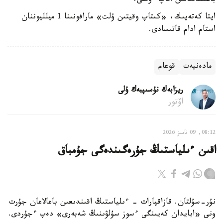
باعىتتالعانىن اتاپ ءوتتى.
ايتا كەتەيىك، «كىتاپ وقيتىن ۇلت» مارافونىنا 1 ميلليوننان
استام ادام قاتىسادى.
مادەنيەت
قوعام
ريزابەك نۇسىپبەك ۇلى
اۆتور
08:12, 09 تامىز 2026
اقىن ءىلياستىڭ جۇرەگىندەگى جۇمباق
نۇر-سۇلتان. قازاقپارات - ءىلياستىڭ اقىندىعىن باعالاعان جۇرت
ونى «ابايدان كەيىنگى ءسوز سۇلۋىنىڭ شەبەرى» دەپ ءجۇردى.