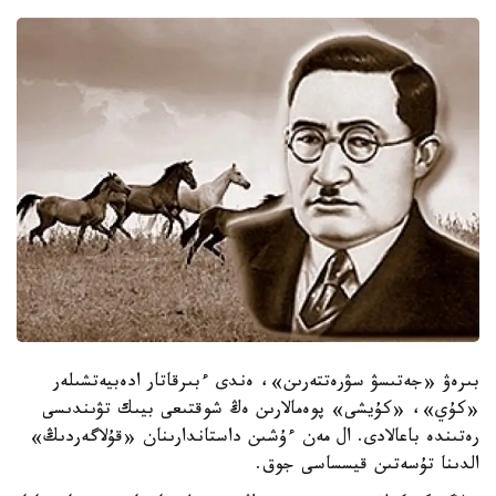
بىرەۋ «جەتىسۋ سۋرەتتەرىن»، ەندى ءبىرقاتار ادەبيەتشىلەر
«كۇي»، «كۇيشى» پوەمالارىن ەڭ شوقتىعى بيىك تۋىندىسى
رەتىندە باعالادى. ال مەن ءۇشىن داستاندارىنان «قۇلاگەردىڭ»
الدىنا تۇسەتىن قيسساسى جوق.