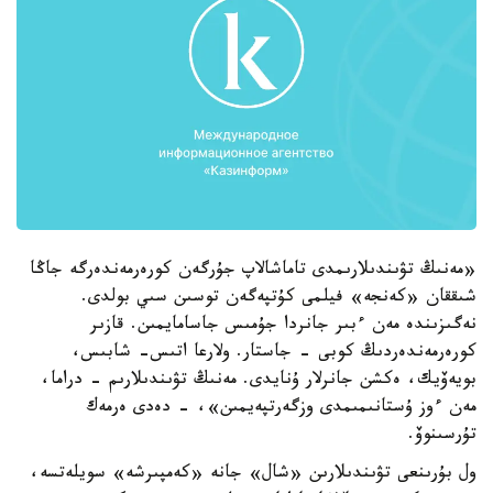
«مەنىڭ تۋىندىلارىمدى تاماشالاپ جۇرگەن كورەرمەندەرگە جاڭا
شىققان «كەنجە» فيلمى كۇتپەگەن توسىن سىي بولدى.
نەگىزىندە مەن ءبىر جانردا جۇمىس جاسامايمىن. قازىر
كورەرمەندەردىڭ كوبى - جاستار. ولارعا اتىس- شابىس،
بويەۆيك، ەكشن جانرلار ۇنايدى. مەنىڭ تۋىندىلارىم - دراما،
مەن ءوز ۇستانىمىمدى وزگەرتپەيمىن»، - دەدى ەرمەك
تۇرسىنوۆ.
ول بۇرىنعى تۋىندىلارىن «شال» جانە «كەمپىرشە» سويلەتسە،