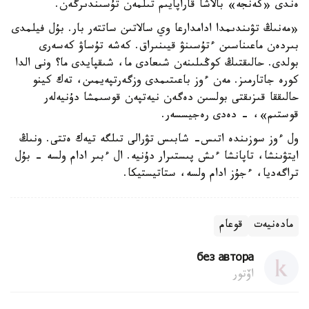
ەندى «كەنجە» بالاشا قاراپايىم تىلمەن تۇسىندىرگەن.
«مەنىڭ تۋىندىمدا ادامدارعا وي سالاتىن ساتتەر بار. بۇل فيلمدى
بىردەن ماعىناسىن ءتۇسىنۋ قيىنىراق. كەشە تۇساۋ كەسەرى
بولدى. حالىقتىڭ كوڭىلىنەن شىعادى ما، شىقپايدى ما؟ ونى الدا
كورە جاتارمىز. مەن ءوز باعىتىمدى وزگەرتپەيمىن، تەك كينو
حالىققا قىزىقتى بولسىن دەگەن نيەتپەن قوسىمشا دۇنيەلەر
قوستىم»، - دەدى رەجيسسەر.
ول ءوز سوزىندە اتىس- شابىس تۋرالى تىلگە تيەك ەتتى. ونىڭ
ايتۋىنشا، تاپانشا ءىش پىستىرار دۇنيە. ال ءبىر ادام ولسە - بۇل
تراگەديا، ءجۇز ادام ولسە، ستاتيستيكا.
مادەنيەت
قوعام
без автора
اۆتور