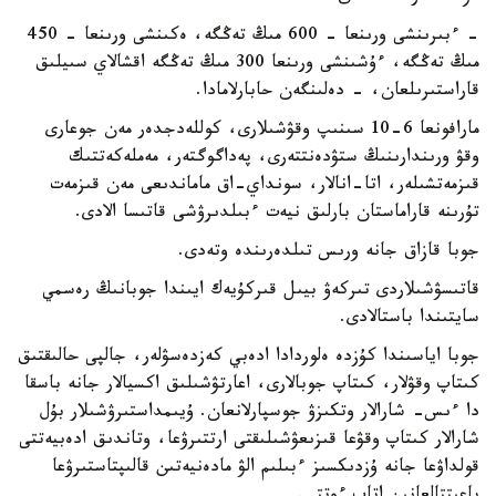
- ءبىرىنشى ورىنعا - 600 مىڭ تەڭگە، ەكىنشى ورىنعا - 450
مىڭ تەڭگە، ءۇشىنشى ورىنعا 300 مىڭ تەڭگە اقشالاي سىيلىق
قاراستىرىلعان، - دەلىنگەن حابارلامادا.
مارافونعا 6-10 سىنىپ وقۋشىلارى، كوللەدجدەر مەن جوعارى
وقۋ ورىندارىنىڭ ستۋدەنتتەرى، پەداگوگتەر، مەملەكەتتىك
قىزمەتشىلەر، اتا-انالار، سونداي-اق ماماندىعى مەن قىزمەت
تۇرىنە قاراماستان بارلىق نيەت ءبىلدىرۋشى قاتىسا الادى.
جوبا قازاق جانە ورىس تىلدەرىندە وتەدى.
قاتىسۋشىلاردى تىركەۋ بيىل قىركۇيەك ايىندا جوبانىڭ رەسمي
سايتىندا باستالادى.
جوبا اياسىندا كۇزدە ەلوردادا ادەبي كەزدەسۋلەر، جالپى حالىقتىق
كىتاپ وقۋلار، كىتاپ جوبالارى، اعارتۋشىلىق اكسيالار جانە باسقا
دا ءىس- شارالار وتكىزۋ جوسپارلانعان. ۇيىمداستىرۋشىلار بۇل
شارالار كىتاپ وقۋعا قىزىعۋشىلىقتى ارتتىرۋعا، وتاندىق ادەبيەتتى
قولداۋعا جانە ۇزدىكسىز ءبىلىم الۋ مادەنيەتىن قالىپتاستىرۋعا