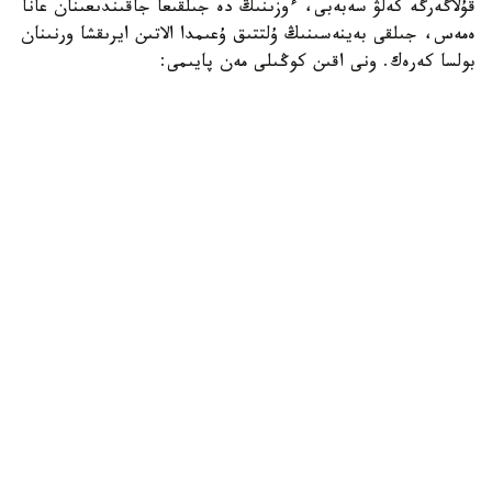
قۇلاگەرگە كەلۋ سەبەبى، ءوزىنىڭ دە جىلقىعا جاقىندىعىنان عانا
ەمەس، جىلقى بەينەسىنىڭ ۇلتتىق ۇعىمدا الاتىن ايرىقشا ورنىنان
بولسا كەرەك. ونى اقىن كوڭىلى مەن پايىمى:
«سۇيگەن جار، سەنگەن دوستان جاقىن جىلقى،
بىلگەن جان بەكەر دەمەس اتتىڭ جايىن»، - دەپ جىرلايدى.
اقانداي اقىنعا قيامەتتىك سەرىك بولعان ورەن جۇيرىكتىڭ ۇلى
جىڭگىر استىڭ ۇستىندە، ءدۇيىم حالىقتىڭ الدىندا جاسالعان
جاۋىزدىقتان بولعان ءولىمى - ءىلياستىڭ وزەگىنە شوق
تاستاماي قويماعان. ەڭ ءبىرىنشى ىقىلاسى مەن قۇلقىن العانى -
سەرىنىڭ بوستان بولمىسى مەن ازاماتتىق ايبىنى. سونداي- اق،
ونىڭ ولەڭ- جىرى عانا ەمەس، ەلدىڭ ءسوزىن سويلەگەن
مىنەزى كوكەيىنە قوندى.
«تۇسىندا سەرى بولسىن، پەرى بولسىن،
ۇنايدى ومىرىمەن اقان ماعان.
قايتكەنمەن ءبىر جۇمباق سىر بار اقاندا».