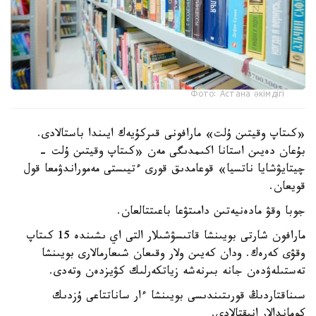
Фото: Астана әкімдігі
«كىتاپ وقيتىن ۇلت» مارافونى قىركۇيەك ايىندا باستالادى.
بۇعان دەيىن استانا اكىمدىگى مەن «كىتاپ وقيتىن ۇلت -
چيتايۋشايا ناتسيا» قوعامدىق قورى ءتيىستى مەموراندۋمعا قول
قويعان.
جوبا وقۋ مادەنيەتىن دامىتۋعا باعىتتالعان.
مارافون شارتى بويىنشا قاتىسۋشىلار التى اي ىشىندە 15 كىتاپ
وقۋى كەرەك. ودان كەيىن ولار وقىعان شىعارمالارى بويىنشا
تەستىلەۋدەن جانە بىرنەشە زياتكەرلىك كۋيزدەن وتەدى.
سىناقتاردىڭ قورىتىندىسى بويىنشا ءار ساناتتاعى ۇزدىك
كوماندالار انىقتالادى.