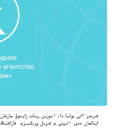
قىرعىز ءانى بولسا دا، ءسوزىن رينات زايىتوۆ جازع
اينالعان ەدى. ءتىپتى « قىزىل ورىكسىز» قازاقتىڭ 