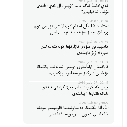
08:10, 08 تامىز 2026
كەي ادامعا نەگە ماسا ءۇيىر، ال كەي ادامدى
مۇلدە شاقپايدى؟
22:08, 07 تامىز 2026
استانادا 10 نان استام كوپقاباتتى تۇرعىن ءۇي
ورتالىق جىلۋ جۇيەسىنە قوسىلماعان
21:30, 07 تامىز 2026
كاسپيدەن سۋدى تازارتۋعا كومەكتەسەتىن
سيرەك ۇلۋ تابىلدى
21:09, 07 تامىز 2026
قازاقستان ازاماتتارى ءۇشىن شەتەلدە بالانىڭ
تۋعانىن تىركەۋ ەرەجەلەرى وزگەردى
20:45, 07 تامىز 2026
بيىل ەڭ كوپ ءبىلىم بەرۋ گرانتى قانداي
ماماندىقتارعا ءبولىندى
20:27, 07 تامىز 2026
اتا-انا بالانىڭ دەنساۋلىعىنا قاۋىپسىز سومكە
تاڭداعانى ءجون - ورتوپەد كەڭەسى