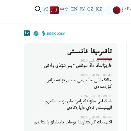
الداۋ
KZ
QZ
РУ
EN
中文
ق ز
ЎЗ
تاقىرىپقا قاتىستى
11:06, 08 تامىز 2026
فاريزانىڭ ەڭ سوڭعى ءبىر شۋماق ولەڭى
09:43, 08 تامىز 2026
جالاڭداعان جالىنمەن ەندى قۇلتەمىرلەر
كۇرەسەدى
09:12, 08 تامىز 2026
شىڭداعى جاۋىنگەرلەر: ەلىمىزدە اسكەري
الپينيستەر قالاي دايارلانادى
08:40, 08 تامىز 2026
اكىمدىك گرانتتارىنا قۇجات قابىلداۋ باستالدى