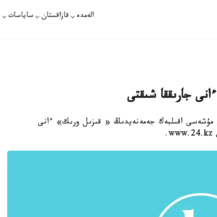
الەمدە
قازاقستان
ساياسات
ت
انى جارىققا شىقتى
ى مۇشەسى اقىلبەك جەمەنەيدىڭ « قىزىل ورىك» ءانى
.