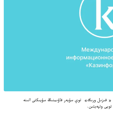
ان « قىزىل ورىك» توي سۇيەر قاۋىمنىڭ سۇيىكتى انىنە
تويى وتپەيتىن.