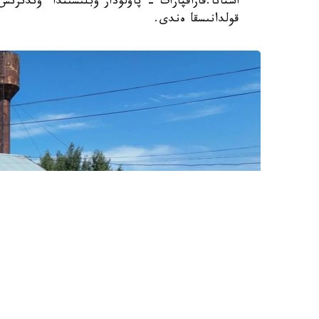
استانا.قازاقپارات - پاۆلودار وبلىسىندا ءوندىر
قولدانىسقا ەندى.