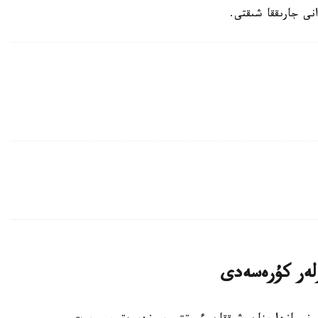
ى جارىققا شىقتى.
رلەر كۇرەسەدى