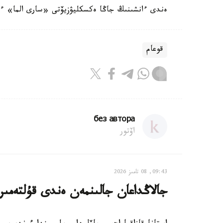
ەندى ءانشىنىڭ جاڭا ەكسكليۋزيۆتى «سارى الما» ءان
قوعام
без автора
اۆتور
09:43, 08 تامىز 2026
جالاڭداعان جالىنمەن ەندى قۇلتەمى