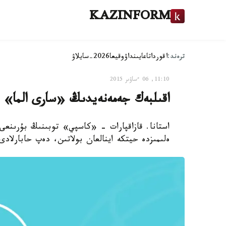
KAZINFORM
ترەند:
اقوردا
تاعايىنداۋ
وقيعا
2026-سايلاۋ
11:10, 06 ءساۋىر 2015
اقىلبەك جەمەنەيدىڭ «سارى الما» ء
استانا. قازاقپارات - «كاسپي» توبىنىڭ بۇرىنع
ەلىمىزدە حيتكە اينالعان بولاتىن، دەپ حابارلادى www.24.kz