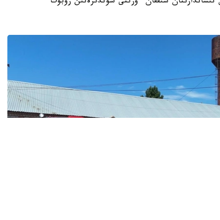
ىس نىساندارىنان شىققان ءورتتى سوندىرەتىن روبوت