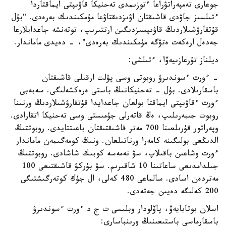
جوعارى تەمپەراتۋراعا ءتوزىمدى تەحنيكا قاۋىپتى ايماقتاردا
ءتىلسىز جاۋدى قاشىقتان اۋىزدىقتاۋعا مۇمكىندىك بەرەدى. "بۇل
قۇتقارۋشىلاردىڭ قاۋىپسىزدىگىن ارتتىرىپ، توتەنشە جاعدايلارعا
جەدەل ارەكەت ەتۋگە مۇمكىندىك بەرەدى"، - دەيدى ماماندار.
ديلناز تۇرعازىيەۆا، ءتىلشى:
- ءورت ءسوندىرۋ روبوتى وسى پۋلت ارقىلى قاشىقتان
باسقارىلادى. بۇل - تەحنيكانىڭ باستى ەرەكشەلىگى. سەبەبى
ءورت ءقاۋىپتى ايماقتا بولعان جاعدايدا قۇتقارۋشىلاردىڭ ورنىنا
روبوت جىبەرىلىپ، ەڭ قاتەرلى جۇمىستى وسى تەحنيكا اتقارادى.
وپەراتور قۇرىلعىنا 700 مەتر قاشىقتىقتان باعىتتايدى. روبوتتىڭ
الدىڭعى بولىگىنە كامەرا ورناتىلعان. ونىڭ كومەگىمەن ماماندار
ءورت وشاعىن باقىلاپ، سۋ نەمەسە كوبىك شاشادى. روبوتتىڭ
جىلدامدىعى ساعاتىنا 10 شاقىرىم. سۋ بۇركۋ قاشىقتىعى 100
مەتردەن اسادى. سالماعى 480 كەلى، ال جۇك كوتەرگىشتىگى
200 كەلىگە دەيىن جەتەدى.
اسلان بوتابايەۆ، پاۆلودار وبلىسى ت ج د ءورت ءسوندىرۋ
باسقارماسى باستىعىنىڭ ورىنباسارى: