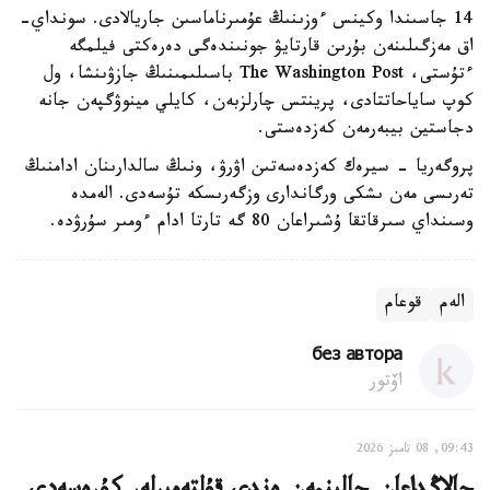
14 جاسىندا وكينس ءوزىنىڭ عۇمىرناماسىن جاريالادى. سونداي-
اق مەزگىلىنەن بۇرىن قارتايۋ جونىندەگى دەرەكتى فيلمگە
ءتۇستى، The Washington Post باسىلىمىنىڭ جازۋىنشا، ول
كوپ ساياحاتتادى، پرينتس چارلزبەن، كايلي مينوۋگپەن جانە
دجاستين بيبەرمەن كەزدەستى.
پروگەريا - سيرەك كەزدەسەتىن اۋرۋ، ونىڭ سالدارىنان ادامنىڭ
تەرىسى مەن ىشكى ورگاندارى وزگەرىسكە تۇسەدى. الەمدە
وسىنداي سىرقاتقا ۇشىراعان 80 گە تارتا ادام ءومىر سۇرۋدە.
الەم
قوعام
без автора
اۆتور
09:43, 08 تامىز 2026