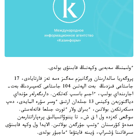
ءولىمنىڭ سەبەبى وكپەنىڭ قابىنۋى بولدى.
پروگەريا سالدارىنان ورگانيزم سەگىز ەسە تەز قارتايادى، 17
جاستاعى قىزدىڭ بەت الپەتىن 104 جاستاعى كەمپىردىڭ بەت-
اجارىنداي بولىپ، ءاجىم باسىپ كەتكەن. دارىگەرلەر مۇنداي
دياگنوزبەن وكينس 13 جىلدان ارتىق ءومىر سۇرە المايدى، دەپ
ەسكەرتكەن بولاتىن، ءبىراق ولار ءتورت جىلعا قاتەلەستى.
سوڭعى كەزدە ول ا ق ش- تا يننوۆاتسيالىق پرەپاراتتارمەن
ەمدەۋ كۋرسىنان ءوتىپ جۇرگەن بولاتىن. الايدا ول وكپە قابىنۋى
سىرقاتىنا ۇشىراپ، ۇيىنە قايتۋعا ءماجبۇر بولدى.