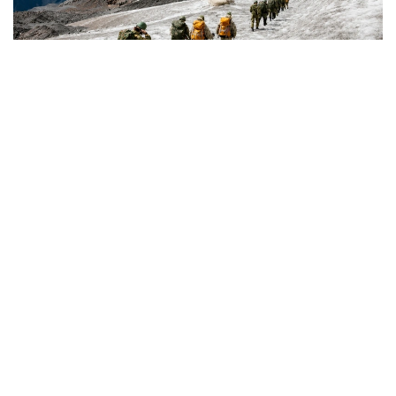
Фото: Қорғаныс министрліг
كىمدەر اسكەري الپينيست بولا الادى؟
اسكەري الپينيستەر - تاۋلى جەردە جاۋىنگەرلىك مىندەتتەردى
ورىنداۋعا جانە جەكە قۇرامدى ارنايى تاۋ دايارلىعىنا ۇيرەتۋگە
ماماندانعان اسكەري قىزمەتشىلەر.
- تاۋ دايارلىعى بويىنشا ارنايى بىلىكتىلىكتەن وتكەن اسكەري
قىزمەتشىلەر ەلىمىزدىڭ ءتۇرلى اسكەري بولىمدەرىندە قىزمەت
اتقارىپ، تاۋلى جەردەگى جاۋىنگەرلىك دايارلىقتى ۇيىمداستىرۋعا
جانە جەكە قۇرامدى وقىتۋعا ۇلەسىن قوسىپ كەلەدى، -
دەلىنگەن قورعانىس مينيسترلىگىنىڭ Kazinform اگەنتتىگىنە
بەرگەن جاۋابىندا.