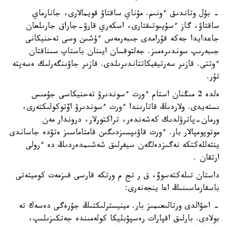
- بۇل وتاندىق ءونىم. مۇناي ساقتاۋ قويمالارى، جانارماي
ساقتاۋ، گاز ءسۇيىوتىقتارى، اسكەري قارۋ-جاراق جارىلعان
جاعدايدا جەكە قۇرامدى جىبەرمەس ءۇشىن وسى تەحنيكانى
جىبەرىپ سوندىرەمىز. جەلتوقسان ايىنان باستاپ سىناقتان
ءوتتى. قازىر سەرتيفيكاتتاندىرىلدى. قازىر جاۋىنگەرلىك ەسەپتە
تۇر.
ەلدە 2 مىڭنان استام ءورت ءسوندىرۋ تەحنيكاسى جۇمىس
ىستەيدى. ولاردىڭ قاتارىندا ءورت ءسوندىرۋ اۆتوكولىكتەرى،
ورمان-پاترۋلدىك كەشەندەر، تراكتورلار، دروندار مەن
موتوپومپالار بار. ءورت قاۋىپسىزدىگىن قامتاماسىز ەتۋدە جاساندى
ينتەللەكتكە نەگىزدەلگەن سيفرلىق شەشىمدەردىڭ دە ءرولى
ارتقان .
داستان تىلەكتەسوۆ، ق ر تج م ورتكە قارسى قىزمەت كوميتەتى
باسقارماسىنىڭ اعا ينجەنەرى:
- احۋالدى ورتالىعىمىز بار. مينيسترلىكتىڭ جۇرەگى دەسەك تە
بولادى. بارلىق اقپارات رەسپۋبليكا كولەمىندە جەتكىزىلىپ،