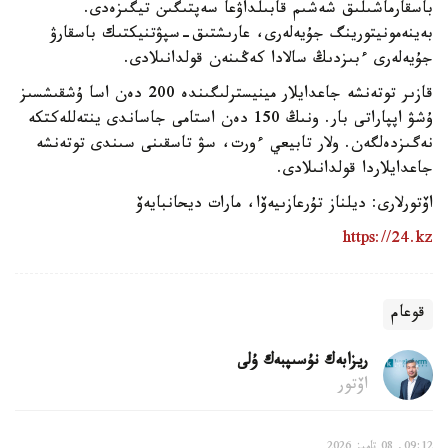
باسقارماشىلىق شەشىم قابىلداۋعا سەپتىگىن تيگىزەدى.
بەينەمونيتورينگ جۇيەلەرى، عارىشتىق-سپۋتنيكتىك باسقارۋ
جۇيەلەرى ءبىزدىڭ سالادا كەڭىنەن قولدانىلادى.
قازىر توتەنشە جاعدايلار مينيسترلىگىندە 200 دەن اسا ۇشقىشسىز
ۇشۋ اپپاراتى بار. ونىڭ 150 دەن استامى جاساندى ينتەللەكتكە
نەگىزدەلگەن. ولار تابيعي ءورت، سۋ تاسقىنى سىندى توتەنشە
جاعدايلاردا قولدانىلادى.
اۆتورلارى: ديلناز تۇرعازىيەۆا، مارات ديحانبايەۆ
https://24.kz
قوعام
ريزابەك نۇسىپبەك ۇلى
اۆتور
09:12, 08 تامىز 2026