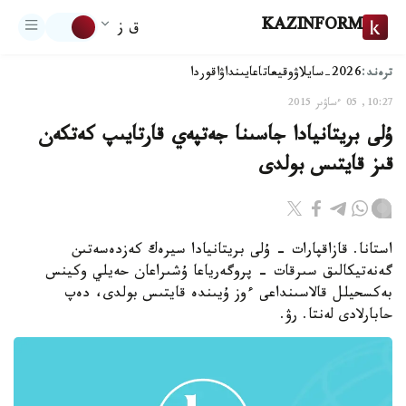
KAZINFORM
ق ز
ترەند:
2026-سايلاۋ
وقيعا
تاعايىنداۋ
اقوردا
10:27, 05 ءساۋىر 2015
ۇلى بريتانيادا جاسىنا جەتپەي قارتايىپ كەتكەن
قىز قايتىس بولدى
استانا. قازاقپارات - ۇلى بريتانيادا سيرەك كەزدەسەتىن
گەنەتيكالىق سىرقات - پروگەرياعا ۇشىراعان حەيلي وكينس
بەكسحيلل قالاسىنداعى ءوز ۇيىندە قايتىس بولدى، دەپ
حابارلادى لەنتا. رۋ.