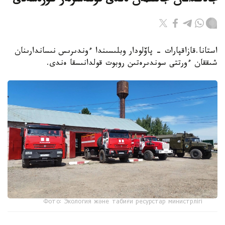
جالاڭداعان جالىنمەن ەندى قۇلتەمىرلەر كۇرەسەدى
استانا.قازاقپارات - پاۆلودار وبلىسىندا ءوندىرىس نىساندارىنان
شىققان ءورتتى سوندىرەتىن روبوت قولدانىسقا ەندى.
Фото: Экология және табиғи ресурстар министрлігі