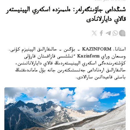
شىڭداعى جاۋىنگەرلەر: ەلىمىزدە اسكەري الپينيستەر
قالاي دايارلانادى
استانا. KAZINFORM - بۇگىن - حالىقارالىق الپينيزم كۇنى.
وسىعان وراي Kazinform ءتىلشىسى قازاقستان قارۋلى
كۇشتەرىندەگى اسكەري الپينيستەردىڭ قالاي دايارلاناتىنىن،
حالىقارالىق ارەناداعى جەتىستىكتەرىن جانە بۇل ماماندىقتىڭ
باستى قاعيداتىن سارالادى.