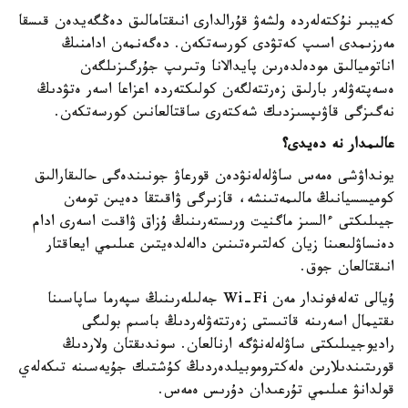
كەيبىر نۇكتەلەردە ولشەۋ قۇرالدارى انىقتامالىق دەڭگەيدەن قىسقا
مەرزىمدى اسىپ كەتۋدى كورسەتكەن. دەگەنمەن ادامنىڭ
اناتوميالىق مودەلدەرىن پايدالانا وتىرىپ جۇرگىزىلگەن
ەسەپتەۋلەر بارلىق زەرتتەلگەن كولىكتەردە اعزاعا اسەر ەتۋدىڭ
نەگىزگى قاۋىپسىزدىك شەكتەرى ساقتالعانىن كورسەتكەن.
عالىمدار نە دەيدى؟
يونداۋشى ەمەس ساۋلەلەنۋدەن قورعاۋ جونىندەگى حالىقارالىق
كوميسسيانىڭ مالىمەتىنشە، قازىرگى ۋاقىتقا دەيىن تومەن
جيىلىكتى ءالسىز ماگنيت ورىستەرىنىڭ ۇزاق ۋاقىت اسەرى ادام
دەنساۋلىعىنا زيان كەلتىرەتىنىن دالەلدەيتىن عىلىمي ايعاقتار
انىقتالعان جوق.
ۇيالى تەلەفوندار مەن Wi-Fi جەلىلەرىنىڭ سپەرما ساپاسىنا
ىقتيمال اسەرىنە قاتىستى زەرتتەۋلەردىڭ باسىم بولىگى
راديوجيىلىكتى ساۋلەلەنۋگە ارنالعان. سوندىقتان ولاردىڭ
قورىتىندىلارىن ەلەكتروموبيلدەردىڭ كۇشتىك جۇيەسىنە تىكەلەي
قولدانۋ عىلىمي تۇرعىدان دۇرىس ەمەس.