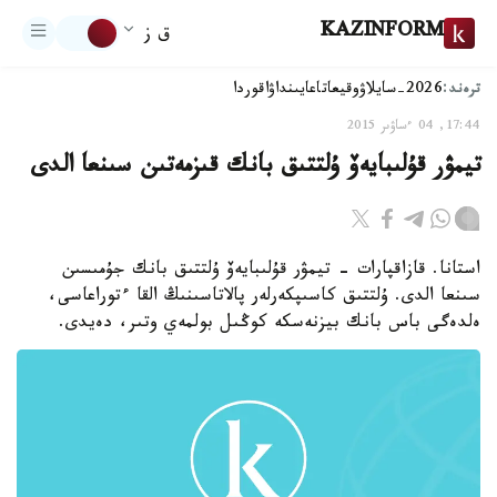
KAZINFORM
ق ز
ترەند:
2026-سايلاۋ
وقيعا
تاعايىنداۋ
اقوردا
17:44, 04 ءساۋىر 2015
تيمۋر قۇلىبايەۆ ۇلتتىق بانك قىزمەتىن سىنعا الدى
استانا. قازاقپارات - تيمۋر قۇلىبايەۆ ۇلتتىق بانك جۇمىسىن
سىنعا الدى. ۇلتتىق كاسىپكەرلەر پالاتاسىنىڭ القا ءتوراعاسى،
ەلدەگى باس بانك بيزنەسكە كوڭىل بولمەي وتىر، دەيدى.