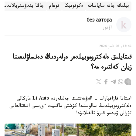
بيلىك جانە ساياسات
ەكونوميكا
قوعام
جاڭا يندۋستريالاندىرۋ
без автора
اۆتور
13:42, 08 تامىز 2026
قىتايلىق ەلەكتروموبيلدەر ەرلەردىڭ دەنساۋلىعىنا
زيان كەلتىرە مە؟
استانا.قازاقپارات - الەۋمەتتىك جەلىلەردە Li Auto ماركالى
ەلەكتروموبيلدىڭ سالونىندا كۇشتى ماگنيت ءورىسى انىقتالعانى
تۋرالى ۆيدەو قىزۋ تالقىلانۋدا.