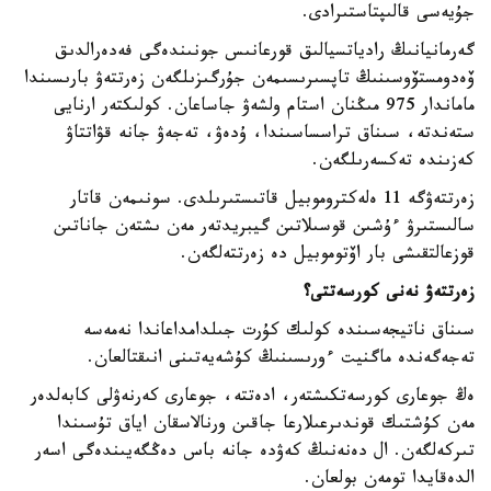
جۇيەسى قالىپتاستىرادى.
گەرمانيانىڭ رادياتسيالىق قورعانىس جونىندەگى فەدەرالدىق
ۆەدومستۆوسىنىڭ تاپسىرىسىمەن جۇرگىزىلگەن زەرتتەۋ بارىسىندا
ماماندار 975 مىڭنان استام ولشەۋ جاساعان. كولىكتەر ارنايى
ستەندتە، سىناق تراسساسىندا، ۇدەۋ، تەجەۋ جانە قۋاتتاۋ
كەزىندە تەكسەرىلگەن.
زەرتتەۋگە 11 ەلەكتروموبيل قاتىستىرىلدى. سونىمەن قاتار
سالىستىرۋ ءۇشىن قوسىلاتىن گيبريدتەر مەن ىشتەن جاناتىن
قوزعالتقىشى بار اۆتوموبيل دە زەرتتەلگەن.
زەرتتەۋ نەنى كورسەتتى؟
سىناق ناتيجەسىندە كولىك كۇرت جىلدامداعاندا نەمەسە
تەجەگەندە ماگنيت ءورىسىنىڭ كۇشەيەتىنى انىقتالعان.
ەڭ جوعارى كورسەتكىشتەر، ادەتتە، جوعارى كەرنەۋلى كابەلدەر
مەن كۇشتىك قوندىرعىلارعا جاقىن ورنالاسقان اياق تۇسىندا
تىركەلگەن. ال دەنەنىڭ كەۋدە جانە باس دەڭگەيىندەگى اسەر
الدەقايدا تومەن بولعان.