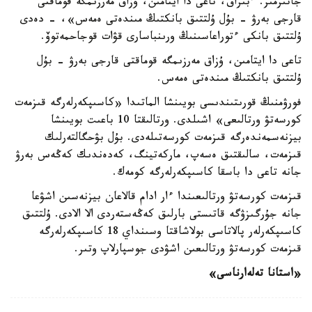
جاتىرمىز. ءبىراق، تاعى دا ايتامىن، ۇزاق مەرزىمگە قوماقتى
قارجى بەرۋ - بۇل ۇلتتىق بانكتىڭ مىندەتى ەمەس»، - دەدى
ۇلتتىق بانكى ءتوراعاسىنىڭ ورىنباسارى قۋات قوجاحمەتوۆ.
تاعى دا ايتامىن، ۇزاق مەرزىمگە قوماقتى قارجى بەرۋ - بۇل
ۇلتتىق بانكتىڭ مىندەتى ەمەس.
فورۋمنىڭ قورىتىندىسى بويىنشا الماتىدا «كاسىپكەرلەرگە قىزمەت
كورسەتۋ ورتالىعى» اشىلدى. ورتالىقتا 10 باعىت بويىنشا
بيزنەسمەندەرگە قىزمەت كورسەتىلەدى. بۇل بۋحگالتەرلىك
قىزمەت، سالىقتىق ەسەپ، ماركەتينگ، كەدەندىك كەڭەس بەرۋ
جانە تاعى دا باسقا كاسىپكەرلەرگە كومەك.
قىزمەت كورسەتۋ ورتالىعىندا ءار ادام قالاعان بيزنەسىن اشۋعا
جانە جۇرگىزۋگە قاتىستى بارلىق كەڭەستەردى الا الادى. ۇلتتىق
كاسىپكەرلەر پالاتاسى بولاشاقتا وسىنداي 18 كاسىپكەرلەرگە
قىزمەت كورسەتۋ ورتالىعىن اشۋدى جوسپارلاپ وتىر.
«استانا تەلەارناسى»