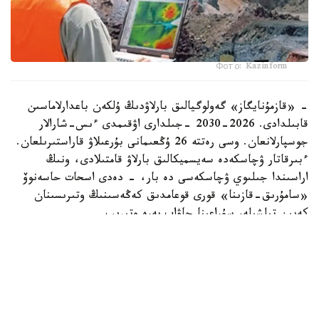
Фото: Kazinform
- «قازمۇنايگاز» گەولوگيالىق بارلاۋدىڭ ۇلكەن باعدارلاماسىن
قابىلدادى. 2026-2030 -جىلدارى اۋقىمدى ءىس-شارالار
جوسپارلانعان. وسى رەتتە 26 ۇڭعىمانى بۇرعىلاۋ قاراستىرىلعان.
ءبىرقاتار ۋچاسكەدە سەيسميكالىق بارلاۋ قامتىلادى، ونىڭ
اراسىندا جىلىوي ۋچاسكەسى دە بار، - دەدى اسحات حاسەنوۆ
«سامۇرىق-قازىنا» قورى قوعامدىق كەڭەسىنىڭ وتىرىسىنان
كەيىن تىلشىلەر سۇراعىنا جاۋاپ بەرە وتىرىپ.