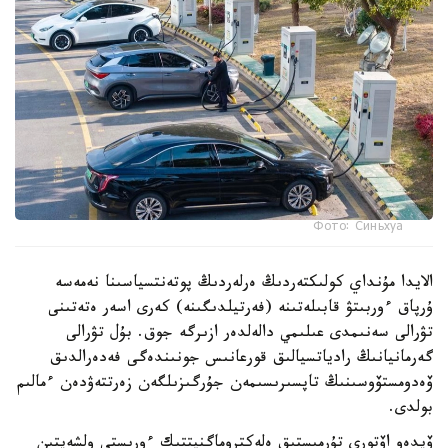
Фото: Синьхуа
الايدا مۇنداي كولىكتەردىڭ ەرلەردىڭ پوتەنتسياسىنا نەمەسە
ۇرپاق ءوربىتۋ قابىلەتىنە (فەرتيلدىگىنە) كەرى اسەر ەتەتىنى
تۋرالى سەنىمدى عىلىمي دالەلدەر ازىرگە جوق. بۇل تۋرالى
گەرمانيانىڭ رادياتسيالىق قورعانىس جونىندەگى فەدەرالدىق
ۆەدومستۆوسىنىڭ تاپسىرىسىمەن جۇرگىزىلگەن زەرتتەۋدەن ءمالىم
بولدى.
ۆيدەو اۆتورى تۇرمىستىق ەلەكتروماگنيتتىك ءورىستى ولشەيتىن