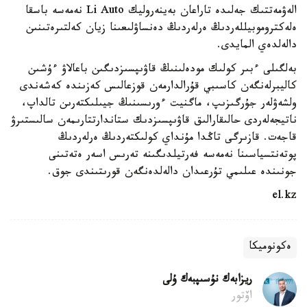
الەۋمەتتىك جەلىدە تاراعان بەينەروليك Li Auto نەمەسە باسقا
ەلەكتروموبيللەردىڭ ەرلەردىڭ دەنساۋلىعىنا زيان كەلتىرەتىنىن
دالەلدەي المايدى.
بەلگىلى ءبىر كولىك مودەلىنىڭ قاۋىپسىزدىگىن باعالاۋ ءۇشىن
كاليبرلەنگەن كاسىبي قۇرالدارمەن قوزعالىس كەزىندە كەشەندى
ولشەۋلەر جۇرگىزىپ، ماگنيت ءورىسىنىڭ جيىلىكتەرىن تالداپ،
ناتيجەلەردى حالىقارالىق قاۋىپسىزدىك ستاندارتتارىمەن سالىستىرۋ
قاجەت. قازىرگى تاڭدا مۇنداي كولىكتەردىڭ ەرلەردىڭ
پوتەنتسياسىنا نەمەسە فەرتيلدىگىنە تەرىس اسەر ەتەتىنى
جونىندە عىلىمي تۇرعىدان دالەلدەنگەن قورىتىندى جوق.
el.kz
ەكونوميكا
ريزابەك نۇسىپبەك ۇلى
اۆتور