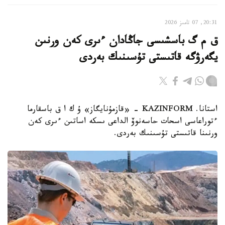
20:31, 07 تامىز 2026
ق م گ باسشىسى جاڭادان ءىرى كەن ورنىن
يگەرۋگە قاتىستى تۇسىنىك بەردى
استانا. KAZINFORM - «قازمۇنايگاز» ۇ ك ا ق باسقارما
ءتوراعاسى اسحات حاسەنوۆ الداعى ىسكە اساتىن ءىرى كەن
ورنىنا قاتىستى تۇسىنىك بەردى.