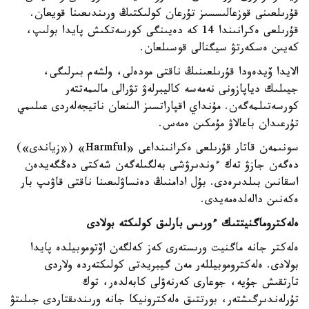
قۇرىلعىنى قوزعالىسسىز تۇرعان كولىكتىڭ ورىندىعىنا قويعان.
قۇرىلعى ەكرانىندا 14 كە دەيىنگى كورسەتكىش پايدا بولىپ،
كەيىن ەسكەرتۋ سيگنالى قوسىلعان.
الايدا ۆيدەودا قۇرىلعىنىڭ ناقتى مودەلى، ولشەم بىرلىگى،
جيىلىك دياپازونى نەمەسە كاليبرلەۋ تۋرالى مالىمەتتەر
كورسەتىلمەگەن. مۇنداي اقپاراتسىز الىنعان ناتيجەلەردى عىلىمي
تۇرعىدان باعالاۋ مۇمكىن ەمەس.
سونىمەن قاتار قۇرىلعى ەكرانىنداعى «Harmful» («زياندى»)
دەگەن جازۋ تەك ءوندىرۋشى بەلگىلەگەن شەكتى دەڭگەيدەن
اسقانىن بىلدىرەدى. بۇل ادامنىڭ دەنساۋلىعىنا ناقتى قاۋىپ بار
ەكەنىن دالەلدەمەيدى.
ەلەكتروماگنيتتىك ءورىس بارلىق كولىكتە بولادى
ەلەكتر جانە ماگنيت ورىستەرى كەز كەلگەن اۆتوموبيلدە پايدا
بولادى. ەلەكتروموبيللەر مەن گيبريدتى كولىكتەردە ولاردى
تارتقىش جۇيە، جوعارى كەرنەۋلى كابەلدەر، توك
تۇرلەندىرگىشتەر، بورتتىق ەلەكترونيكا جانە ورىندىقتاردى جىلىتۋ