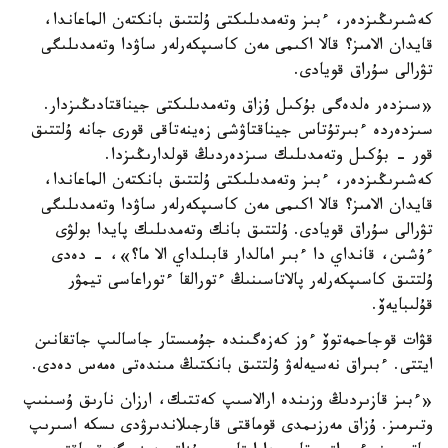
كەشىرىڭىزدەر، ءبىز وتەمدىلىكتى ۇلتتىق بانكتەن الماعاندا،
قايدان الامىز؟ قالا اكىمى مەن كاسىپكەرلەر ساۋدا وتەمدىلىگى
تۋرالى سۇراق قويادى.
«سىزدەر ەلدەگى بۇكىل ۇزاق وتەمدىلىكتى جيناقتادىڭىزدار.
سىزدەردە ءبىرتۇتاس جيناقتاۋشى زەينەتاقى قورى جانە ۇلتتىق
قور - بۇكىل وتەمدىلىك سىزدەردىڭ قولدارىڭىزدا.
كەشىرىڭىزدەر، ءبىز وتەمدىلىكتى ۇلتتىق بانكتەن الماعاندا،
قايدان الامىز؟ قالا اكىمى مەن كاسىپكەرلەر ساۋدا وتەمدىلىگى
تۋرالى سۇراق قويادى. ۇلتتىق بانك وتەمدىلىك پايدا بولۋى
ءۇشىن، قانداي دا ءبىر امالدار قابىلداي الا ما؟»، - دەدى
ۇلتتىق كاسىپكەرلەر پالاتاسىنىڭ ءتورالقا ءتوراعاسى تيمۋر
قۇلىبايەۆ.
قۋات قوجاحمەتوۆ ءوز كەزەگىندە جۇمىستار جاسالىپ جاتقانىن
ايتتى. ءبىراق نەسيەلەۋ ۇلتتىق بانكتىڭ مىندەتى ەمەس دەدى.
«ءبىز قازىردىڭ وزىندە ارالاسىپ كەتتىك، ارزان نارىق ۇسىنىپ
وتىرمىز. ۇزاق مەرزىمدى قوماقتى قارجىلاندىرۋدى ىسكە اسىرىپ