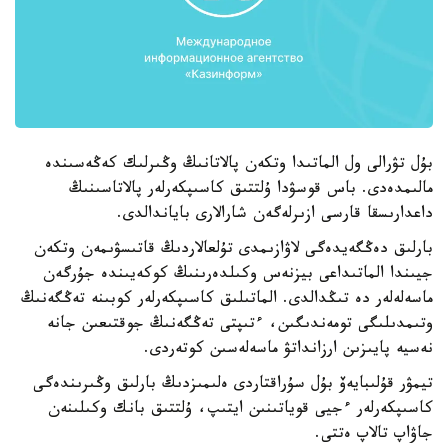
بۇل تۋرالى ول الماتىدا وتكەن پالاتانىڭ وڭىرلىك كەڭەسىندە
مالىمدەدى. باس قوسۋدا ۇلتتىق كاسىپكەرلەر پالاتاسىنىڭ
داعدارىسقا قارسى ازىرلەگەن شارالارى باياندالدى.
بارلىق دەڭگەيدەگى لاۋازىمدى تۇلعالاردىڭ قاتىسۋىمەن وتكەن
جيىندا الماتىداعى بيزنەس وكىلدەرىنىڭ كوكەيىندە جۇرگەن
ماسەلەلەر دە تىڭدالدى. الماتىلىق كاسىپكەرلەر كوبىنە تەڭگەنىڭ
وتىمدىلىگى تومەندىگىن، ءتىپتى تەڭگەنىڭ جوقتىعىن جانە
نەسيە پايىزىن ارزانداتۋ ماسەلەسىن كوتەردى.
تيمۋر قۇلىبايەۆ بۇل سۇراقتاردى ەلىمىزدىڭ بارلىق وڭىرىندەگى
كاسىپكەرلەر ءجيى قوياتىنىن ايتىپ، ۇلتتىق بانك وكىلىنەن
جاۋاپ تالاپ ەتتى.