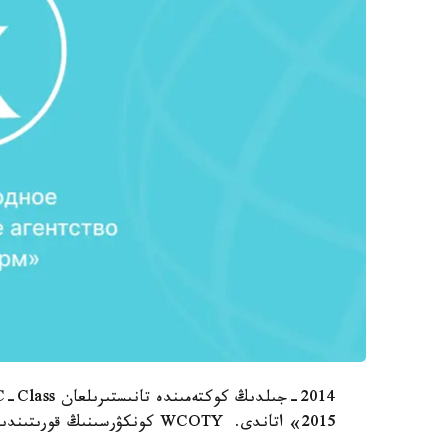
2015» اتاندى. WCOTY كونكۋرسىنىڭ قورىتىندىسى نيۋ-يوركتە وتكەن ارنايى اۆتوشوۋدا جاريالاندى.