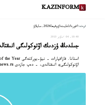
KAZINFORM
ترەند:
اقوردا
تاعايىنداۋ
وقيعا
2026-سايلاۋ
10:40, 04 ءساۋىر 2015
جىلدىڭ ۇزدىك اۆتوكولىگى انىقتال
اۆتوكولىگى» انىقتالدى، - دەپ جازدى Express-news.ru.