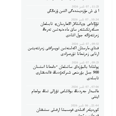
11:25, 07 تامىز 2026
ا ق ش مۋزەيىندەگى التىن ۇزەڭگى
10:24, 07 تامىز 2026
تۋۆاداعى «پاتشالار اڭعارىنان» تابىلعان
ەسكەرتكىشتەر ساق مادەنيەتىن تەرەڭ
زەرتتەۋگە جول اشادى
09:52, 07 تامىز 2026
قىتاي مارستان اكەلىنەتىن توپىراقتى زەرتتەيتىن
ارنايى زەرتحانا تۇرعىزادى
09:25, 07 تامىز 2026
پولشادا بالمۇزداق ساتىلعان ءدامحانا استىنان
900 جىل بۇرىنعى شىركەۋدىڭ قالدىقتارى
تابىلدى
07:06, 07 تامىز 2026
عالىمدار جەردىڭ بولاشاعى تۋرالى تىڭ بولجام
ايتتى
22:44, 06 تامىز 2026
كورەيلەر اقىلدى قوسىمشا ارقىلى ىستىقتان