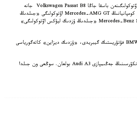
«جىلدىڭ ۇزدىك اۆتوكولىگى» تيتۋلىنا Mercedes اۆتوكولىگىنەن باسقا جاڭا Volkswagen Passat B8 جانە
Ford Mustang اۆتوكولىكتەرى ۇمىتكەر بولعان. وسى كومپانيانىڭ Mercedes-AMG GT اۆتوكولىگى «جىلدىڭ
ۇزدىك سپورتتىق كولىگى» اتانسا، Mercedes-Benz S-Class Coupe «جىلدىڭ ۇزدىك ليۋكس اۆتوكولىگى»
«ەكو» كاتەگورياسى بويىنشا ءبىرىنشى ورىندى BMW i8 فۋتۋريستىك گيبريدى، «ۇزدىك ديزاين» كاتەگورياسى
ەسكە سالايىق، بىلتىر World Car of the Year كونكۋرسىنىڭ جەڭىمپازى Audi A3 بولعان. سوڭعى ون جىلدا