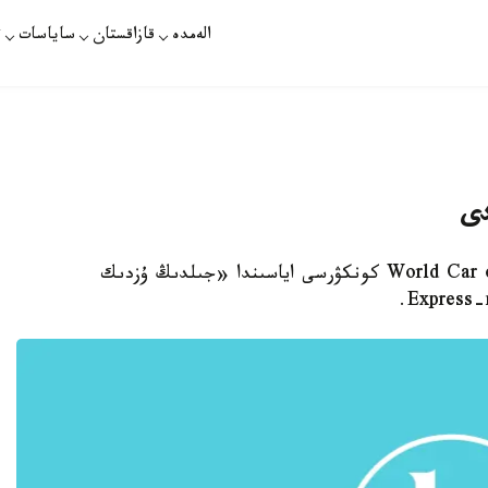
الەمدە
قازاقستان
ساياسات
ت
دى
استانا. قازاقپارات - نيۋ-يوركتەگى World Car of the Year كونكۋرسى اياسىندا «جىلدىڭ ۇزدىك