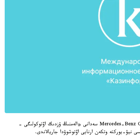
2014-جىلدىڭ كوكتەمىندە تانىستىرىلعان Mercedes-Benz C-Class سەدانى «الەمنىڭ ۇزدىك اۆتوكولىگى -