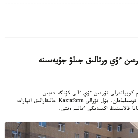
اتتى تۇرعىن ءۇي ورتالىق جىلۋ جۇيەسىنە
K - استانادا 10-نان استام كوپپاتەرلى تۇرعىن ءۇي ءالى كۇنگە دەيىن
ورتالىقتاندىرىلعان جىلۋمەن جابدىقتاۋ جۇيەسىنە قوسىلماعان. بۇل تۋرالى Kazinform حالىقارالىق اقپارات
نا قالاسىنىڭ اكىمدىگى ءمالىم ەتتى.