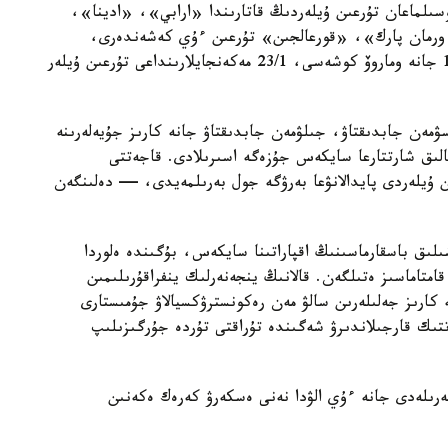
سىلماعان تۇرعىن ۇيلەردىڭ قاتارىندا «ارابي»، «ادينا»،
رمان پارك»، «قورعالجىن» تۇرعىن ءۇي كەشەندەرى،
سونداي-اق ە-496 كوشەسىندەگى 10, 10/1, 10/3 جانە وماروۆ كوشەسى، 23/1 مەكەنجايلارىنداعى تۇرعىن ۇيلەر
سۋمەن جابدىقتاۋ، جىلۋمەن جابدىقتاۋ جانە كارىز جۇيەلەرىنە
الىق شارتتارعا سايكەس جۇزەگە اسىرىلادى. قاجەتتى
ن ۇيلەردى پايدالانۋعا بەرۋگە جول بەرىلمەيدى، — دەلىنگەن
ىلىق باسقارماسىنىڭ اقپاراتىنا سايكەس، بۇگىندە ەلوردا
ورتالىقتاندىرىلعان اۋىزسۋمەن 100 پايىز قامتاماسىز ەتىلگەن. قالانىڭ ينجەنەرلىك ينفراقۇرىلىمىن
كارىز جەلىلەرىن سالۋ مەن رەكونسترۋكسيالاۋ جۇمىستارى
ىك قارجىلاندىرۋ شەگىندە تۇراقتى تۇردە جۇرگىزىلىپ
رىلەدى جانە ءۇي الۋدا نەنى ەسكەرۋ كەرەك ەكەنىن