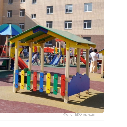
Фото: БҚО әкімдігі