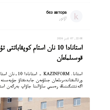
без автора
اۆتور
22:08, 07 تامىز 2026
استانادا 10 نان استام كوپقاب
قوسىلماعان
استانا. AZINFORM
اگەنتتىگىنىڭ رەسمي ساۋالىنا جاۋاپ بەرگەن استا