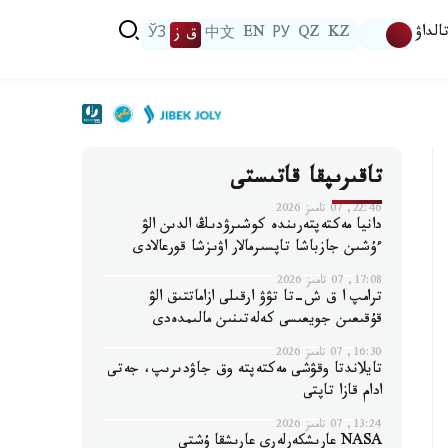
الداۋ
KZ
QZ
РУ
EN
中文
ق ز
ЎЗ
تاقىرىپقا قاتىستى
22:46, 07 تامىز 2026
دانيا مەكتەپتەرىندە كوشىرۋدىڭ الدىن الۋ
ءۇشىن جازباشا تاپسىرمالار اۋىزشا قورعالادى
17:08, 07 تامىز 2026
ترامپ ا ق ش-تا تۋۋ ارقىلى ازاماتتىق الۋ
قۇقىعىن جويعىسى كەلەتىنىن مالىمدەدى
16:30, 07 تامىز 2026
تايلاندتا وقۋشى مەكتەپتە وق جاۋدىرىپ، جەتى
ادام قازا تاپتى
13:24, 07 تامىز 2026
NASA عارىشكەرلەرى عارىشقا ۇشتى