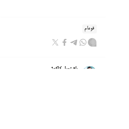
قوعام
باقىتجول كاكەش
اۆتور
21:30, 07 تامىز 2026
كاسپيدەن سۋدى تازارتۋعا كومەكتەس