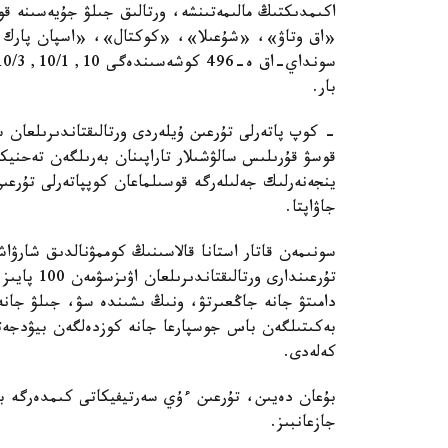
اكىمدىكتىڭ مالىمەتىنشە، ورتالىق جىلۋ جۇيەسىنە قو
«اق وتاۋ»، «شۇعىلا»، «كوكتال»، «اسپان پارك و
بار.
- كوپ پاتەرلى تۇرعىن ۇيلەردى ورتالىقتاندىرىلعان 
قوسۋ قۇرىلىس سالۋشىلار تاراپىنان بەرىلگەن تەحنيك
ينجەنەرلىك جەلىلەرگە قوسىلماعان كوپپاتەرلى تۇرعى
جاۋاپتا.
سونىمەن قاتار استانا قالاسىنىڭ كوممۋنالدىق شارۋاش
تۇرعىندارى 
دامىتۋ جانە جاڭعىرتۋ، ونىڭ ىشىندە سۋ، جىلۋ جانە 
بەكىتىلگەن باس جوسپارعا جانە كوزدەلگەن بيۋدجەتت
كەلەدى.
بۇعان دەيىن، تۇرعىن ءۇي سەرتيفيكاتى كىمدەرگە بە
جازعانبىز.