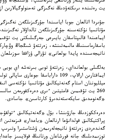
قىزمەتتىك يتتەر ورتالىعى بىرلەسىپ، «شىڭجاڭ وۆچا
يت رەتىندە ىرىكتەۋدىڭ نەگىزگى تەحنولوگيالارىن از
جۋىردا اتالعان جوبا اياسىندا جۇرگىزىلگەن نەگىزگى
مۋتاتسيا نۇكتەسىنە جۇرگىزىلگەن تالداۋلار نەگىزىن
ايماعىندا قالىپتاسقان بايىرعى جەرگىلىكتى يت تۇق
باسقارماسىنىڭ مالىمەتىنشە، زەرتتەۋ شىڭجاڭ وۆچار
ناتيجەسىندە پايدا بولعانى» تۋرالى ۇزاققا سوزىلعان 
بەلگىلى بولعانداي، زەرتتەۋ توبى بىرنەشە اي بويى
ميلليوننان استام گەنەتيكالىق مۋتاتسيا نۇكتەسى انى
260 يت تۇقىمىن قامتيتىن ءىرى دەرەكقورمەن سا
«گەنومدىق سايكەستەندىرۋ كارتاسىن» جاسادى.
دەرەككوزدىڭ جازۋىنشا، بۇل «گەنەتيكالىق ءتولقۇج
پراكتيكالىق قولدانۋعا ارنالعان «باعدار» قىزمەتىن 
گەندەردى زەرتتەۋ ناتيجەلەرىمەن ۇشتاستىرا وتىرىپ
توزىمدىلىك جانە قورشاعان ورتانىڭ قولايسىز جاعدايل