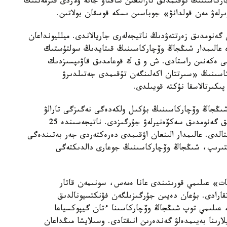
ركاسىنىڭ تۇقىمدىق تازالىعىن ساقتاۋ جانە ولاردى قىزمەتتىك
ىرلەۋ مەن قولدانۋ» جوباسىن ىسكە قوسقان بولاتىن.
 گەنومدىق زەرتتەۋدىڭ ناتيجەلەرى جاريالاندى. ميلليونداعان
دە عالىمدار شىڭجاڭ وۆچاركاسىنىڭ قىتايدىڭ سولتۇستىك
ىمى ەكەنىن راستادى. ش و ق ك قوعامدىق قاۋىپسىزدىك
كاسىنىڭ «سىرتتان اكەلىنگەن تۇقىمدى جەتىلدىرۋ
پىكىرتالاسقا نۇكتە قويىلدى.
 شىڭجاڭ وۆچاركاسىنىڭ بۇكىل ولكەدەگى نەگىزگى تارالۋ
ايماقتارىن ارالاپ، 109 داراباسقا جوعارى ساپالى تولىق گەنومدىق سەكۆەنيرلەۋ جۇرگىزدى. ناتيجەسىندە 25
قتالدى. عالىمدار الىنعان اۋقىمدى دەرەكتەردى جەر بەتىندەگى
لىستىرىپ، شىڭجاڭ وۆچاركاسىنىڭ جوعارى دالدىكتەگى
ات» عىلىمي قورىتىندى عانا ەمەس، سونىمەن قاتار
اتقارادى. بۇعان دەيىن جۇرگىزىلگەن فۋنكتسيونالدىق
، عىلىمي توپ شىڭجاڭ وۆچاركاسىنا ءتان گيپوكسياعا
ارىنا بەيىمدەلۋ گەندەرىن انىقتادى. وسىلايشا مىڭداعان