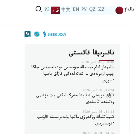
الداۋ
KZ
QZ
РУ
EN
中文
ق ز
ЎЗ
تاقىرىپقا قاتىستى
10:40, 09 تامىز 2026
عالىمدار ادام ميىنىڭ جۇمىسىن مودەلدەيتىن جاڭا
چيپ ازىرلەدى - شەتەلدەگى قازاق باسپا
ءسوزى
17:24, 08 تامىز 2026
قازاق توبەتى قىتايدا جەرگىلىكتى يت تۇقىمى
رەتىندە تانىلدى
16:18, 08 تامىز 2026
كليماتتىڭ وزگەرۋى ماتچا وندىرىسىنە قاۋىپ
ءتوندىردى