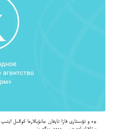
«ە و تۋىستارى قازا تاپقان جانۇيالارعا كوڭىل ايتىپ