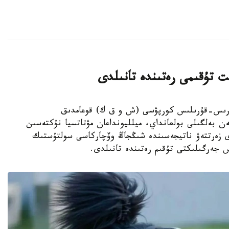
ت تۇقىمى رەتىندە تانىلدى
ىڭجاڭ ءوندىرىس-قۇرىلىس كورپۋسى (ش و ق ك) قوعامدىق
ەن بەلگىلى بولعانداي، ميلليونداعان مۋتاتسيا نۇكتەسىن
دى زەرتتەۋ ناتيجەسىندە شىڭجاڭ وۆچاركاسى سولتۇستىك
س جەرگىلىكتى تۇقىم رەتىندە تانىلدى.