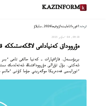
KAZINFORM
ترەند:
اقوردا
تاعايىنداۋ
وقيعا
2026-سايلاۋ
09:18, 04 ءساۋىر 2015
ەۋرووداق كەنياداعى لاڭكەستىككە قا
بريۋسسەل. قازاقپارات - كەنيا حالقى تاعى ءبىر 
شەكتى. بۇل تۋرالى ەۋرووداقتىڭ شەتەلدىك ىستە
ءتورايىمى فەدەريكا موگەريني جۇما كۇنى ءمالىم 