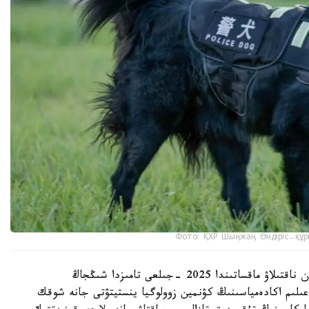
Фото: ҚХР Шыңжаң Өндіріс-құр
شىڭجاڭ وۆچاركاسىنىڭ شىعۋ تەگىن عىلىمي تۇرعىدان ناقتىلاۋ ماقساتىندا 2025 -جىلعى تامىزدا شىڭجاڭ
لىم اكادەمياسىنىڭ كۋنمين زوولوگيا ينستيتۋتى جانە شوقك