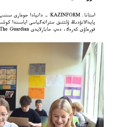
استانا. KAZINFORM - دانيادا 
پايدالانۋدىڭ ۇلتتىق ستراتەگياسى اياسىندا كوشىر
قورعاۋى كەرەك، دەپ حابارلايدى The Guardian.