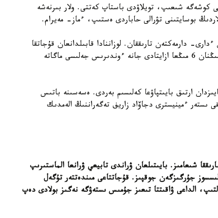
عى كوشەگە شىعىپ، تويلاۋدى باستاپ كەتتى. ولار بىرنەشە
ردىڭ بوسايتىنى تۋرالى حاباردى ەستىپ، ءماز- مەيرام.
ءدارى- دارمەكتەن تارىققان. لوزاننادا قابىلدانعان قۇجاتقا
سايكەس، تەگەران ۋران ءوندىرۋ قوندىرعىسىن 19 مىڭنان 6 مىڭعا ازايتادى جانە ءوندىرىس جەلىسى ماگاتە
اي اق الداعى 15 جىل بويىنا يران ۋراندى 3 پايىزدان ارتىق بايىتپاۋعا كەلىسىم بەردى. ەسەسىنە باتىس
ى ىستەر ءمينيسترى دجاۆاد زاريف تەگەراننىڭ الەمدىك
رىققا شىعامىز. بايىتىلعان ۋراندى تابيعي ۋرانعا الماستىرىپ
اعات بويى بەكەر كەلىسسوز جۇرگىزگەن جوقپىز. قۇجاتتاعى مىندەتتەر تۇگەل
لتىپ، الداعى ۋاقىتتا تىعىز جۇمىس ىستەۋگە نەگىز بولادى دەپ