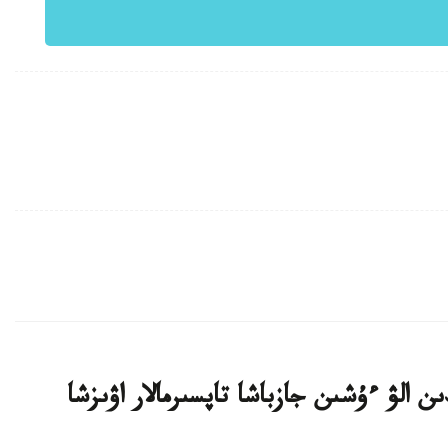
ن الۋ ءۇشىن جازباشا تاپسىرمالار اۋىزشا