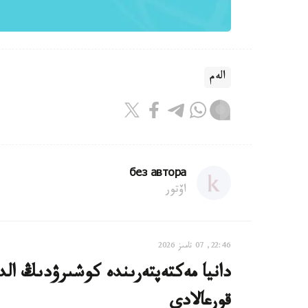
الەم
без автора
اۆتور
22:46, 07 تامىز 2026
دانيا مەكتەپتەرىندە كوشىرۋدىڭ الدى
قورعالادى