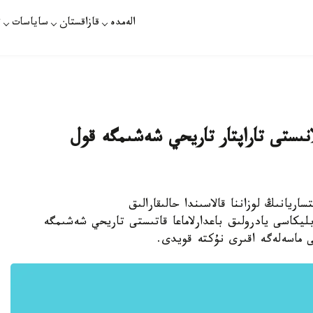
الەمدە
قازاقستان
ساياسات
ت
لانىستى تاراپتار تاريحي شەشىمگە قول
ساريانىڭ لوزاننا قالاسىندا حالىقارالىق
يكاسى يادرولىق باعدارلاماعا قاتىستى تاريحي شەشىمگە