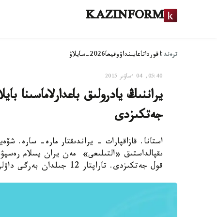
KAZINFORM
ترەند:
اقوردا
تاعايىنداۋ
وقيعا
2026-سايلاۋ
05:40, 04 ءساۋىر 2015
يراننىڭ يادرولىق باعدارلاماسىنا باي
جەتكىزدى
استانا. قازاقپارات - يراندىقتار مارە- سارە. شۆەيت
ىقپالداستىق «التىلىعى» مەن يران يسلام رەسپۋبل
قول جەتكىزدى. تاراپتار 12 جىلدان بەرگى داۋلى ماسەلەگە اقىرى نۇكتە قويدى.