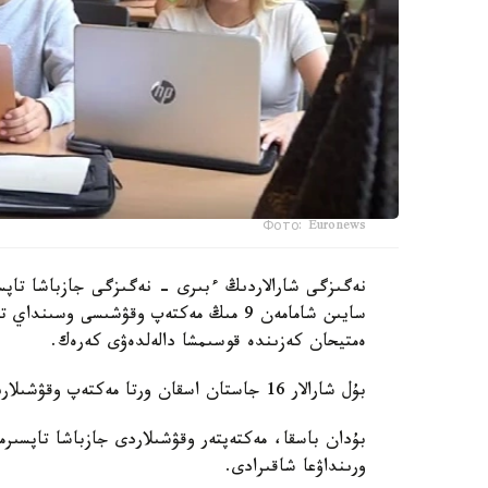
Фото: Euronews
نەگىزگى شارالاردىڭ ءبىرى - نەگىزگى جازباشا تاپسى
سايىن شامامەن 9 مىڭ مەكتەپ وقۋشىسى وس
ەمتيحان كەزىندە قوسىمشا دالەلدەۋى كەرەك.
بۇل شارالار 16 جاستان اسقان ورتا مەكتەپ وقۋشىلارىنا قاتىستى بولادى.
بۇدان باسقا، مەكتەپتەر وقۋشىلاردى جازباشا تاپسىرم
ورىنداۋعا شاقىرادى.