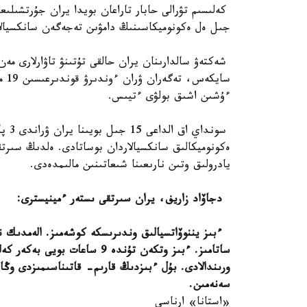
كەلىسىم تۋرالى حابار تاراعان بويدا يران جۇرتشىلى
جىل ەل ەكونوميكاسىنىڭ دامۋىن تەجەگەن سانكسيالا
شەكتەۋ سالدارىنان يران حالقى تۇتىنۋ تاۋارلارى مەن 
ءۇشىن اشىق بولۋى ءتيىس.
سوند
ەكونوميكالىق سانكسيالاردان بوساتادى. ەلدىڭ سىرتق
يادرولىق وتىن نارىعىنا شىعاتىنىن مالىمدەدى.
دجاۆاد زاريف، يران سىرتقى ىستەر ءمينيسترى:
ءبىز يننوۆاتسيالىق وندىرىسكە كوشەمىز. الەمدىك نا
ساتامىز. ءبىز وتكەن تۇندە 9 س
ورىندالادى. بۇل ءبىزدىڭ قارىم- قاتىناسىمىزدى وڭا
سەنەمىن.
«استانا» ارناسى