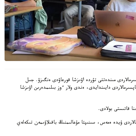
رمالاردى مىندەتتى تۇردە اۋىزشا قورعاۋدى ەنگىزۋ. جىل
ىنداي تاپسىرمالاردى دايىندايدى، ەندى ولار ءوز بىلىمدەرىن اۋىزشا
الاردى ۇيدە ەمەس، سىنىپتا مۇعالىمنىڭ باقىلاۋىمەن تىكەلەي