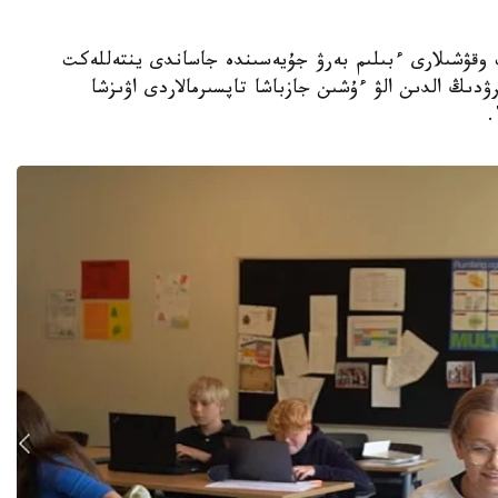
جوعارى سىنىپ وقۋشىلارى ءبىلىم بەرۋ جۇيەسىندە جاساندى ينتەللەكت
ۋدىڭ الدىن الۋ ءۇشىن جازباشا تاپسىرمالاردى اۋىزشا