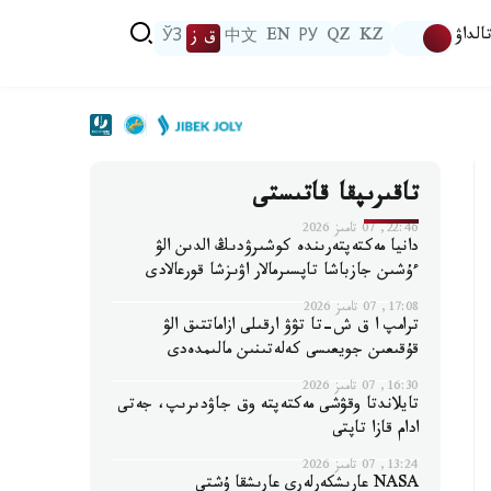
الداۋ
KZ
QZ
РУ
EN
中文
ق ز
ЎЗ
تاقىرىپقا قاتىستى
22:46, 07 تامىز 2026
دانيا مەكتەپتەرىندە كوشىرۋدىڭ الدىن الۋ
ءۇشىن جازباشا تاپسىرمالار اۋىزشا قورعالادى
17:08, 07 تامىز 2026
ترامپ ا ق ش-تا تۋۋ ارقىلى ازاماتتىق الۋ
قۇقىعىن جويعىسى كەلەتىنىن مالىمدەدى
16:30, 07 تامىز 2026
تايلاندتا وقۋشى مەكتەپتە وق جاۋدىرىپ، جەتى
ادام قازا تاپتى
13:24, 07 تامىز 2026
NASA عارىشكەرلەرى عارىشقا ۇشتى