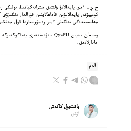
ج ي- ءدى پايدالانۋ ۇلتتىق ستراتەگيانىڭ بولىگى رەت
كومپيۋتەر پايدالانۋىن قاداعالايتىن قۇرالدار ەنگىزۋى
جەلىسىندەگى بەلگىلى ءبىر رەسۋرستارعا قول جەتكى
حابارلادىق.
الەم
باقىتجول كاكەش
اۆتور