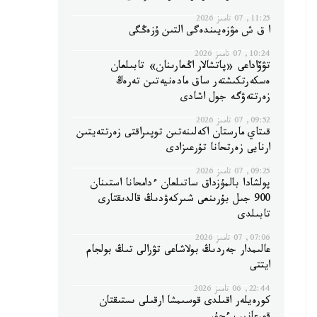
11:25, 07 تامىز 2026
ا ق ش مۋزەيىندەگى التىن ۇزەڭگى
10:24, 07 تامىز 2026
تۋۆاداعى «پاتشالار اڭعارىنان» تابىلعان
ەسكەرتكىشتەر ساق مادەنيەتىن تەرەڭ
زەرتتەۋگە جول اشادى
09:52, 07 تامىز 2026
قىتاي مارستان اكەلىنەتىن توپىراقتى زەرتتەيتىن
ارنايى زەرتحانا تۇرعىزادى
09:25, 07 تامىز 2026
پولشادا بالمۇزداق ساتىلعان ءدامحانا استىنان
900 جىل بۇرىنعى شىركەۋدىڭ قالدىقتارى
تابىلدى
07:06, 07 تامىز 2026
عالىمدار جەردىڭ بولاشاعى تۋرالى تىڭ بولجام
ايتتى
22:44, 06 تامىز 2026
كورەيلەر اقىلدى قوسىمشا ارقىلى ىستىقتان