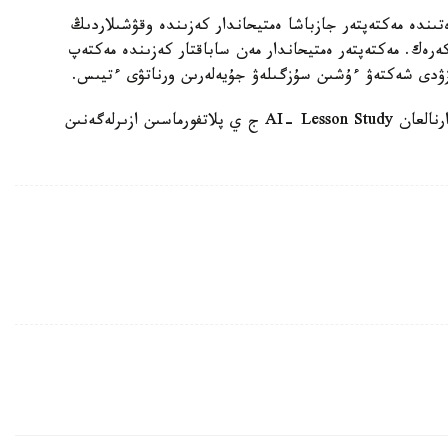
ىندە مەكتەپتەر جازباشا ەمتيحاندار كەزىندە وقۋشىلاردىڭ
 كەرەك. مەكتەپتەر ەمتيحاندار مەن ساباقتار كەزىندە مەكتەپ
زۋدى شەكتەۋ ءۇشىن سۇزگىلەۋ جۇيەلەرىن ورناتۋى ءتيىس.
وسىعان دەيىن QyzPU ستۋدەنتتەرى پەداگوگتەرگە ارنالعان AI- Lesson Study ج ي پلاتفورماسىن ازىرلەگەنىن