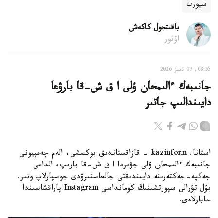
سپورت
باقىتجول كاكەش
اۆتور
08:55, 07 تامىز 2026
جانىبەك ءالىمحان ۇلى ا ق ش-قا بارۋعا
دايىندالىپ جاتىر
استانا. kazinform - قازاقستاندىق بوكسشى، الەم چەمپيونى
جانىبەك ءالىمحان ۇلى جۋىردا ا ق ش-قا بارىپ، الداعى
جەكپە-جەكتەرىنە دايىندىقتى جالعاستىرۋدى جوسپارلاپ وتىر.
بۇل تۋرالى سپورتشىنىڭ كومانداسى Instagram پاراقشاسىندا
حابارلادى.