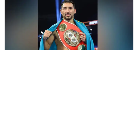
فوتو: Top Rank
- ءبارى قايتا باستالادى. باستامامىز ءساتتى بولعان سياقتى.
قۇرمەتتى جانكۇيەرلەر، قولداۋلارىڭىزعا كوپ راقمەت!
جەرلەستەرىڭىز رەتىندە ماعان ەرەكشە دەمەۋ كورسەتىپ
كەلەسىزدەر. قازىر ۆيزانى كۇتىپ وتىرمىز. ەگەر ءبارى ويداعىداي
بولسا، جاقىن كۇندەرى امەريكاعا اتتانامىز، - دەلىنگەن
حابارلامادا.