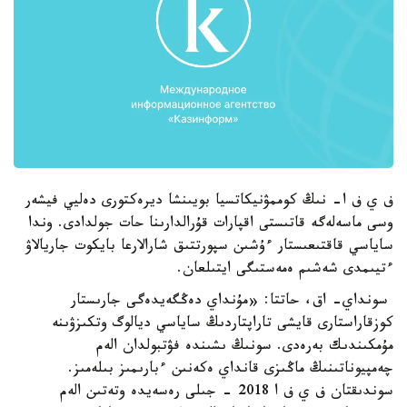
ف ي ف ا- نىڭ كوممۋنيكاتسيا بويىنشا ديرەكتورى دەليي فيشەر
وسى ماسەلەگە قاتىستى اقپارات قۇرالدارىنا حات جولدادى. وندا
ساياسي قاقتىعىستار ءۇشىن سپورتتىق شارالارعا بايكوت جاريالاۋ
ءتيىمدى شەشىم ەمەستىگى ايتىلعان.
سونداي- اق، حاتتا: «مۇنداي دەڭگەيدەگى جارىستار
كوزقاراستارى قايشى تاراپتاردىڭ ساياسي ديالوگ وتكىزۋىنە
مۇمكىندىك بەرەدى. سونىڭ ىشىندە فۋتبولدان الەم
چەمپيوناتىنىڭ ماڭىزى قانداي ەكەنىن ءبارىمىز بىلەمىز.
سوندىقتان ف ي ف ا 2018 - جىلى رەسەيدە وتەتىن الەم