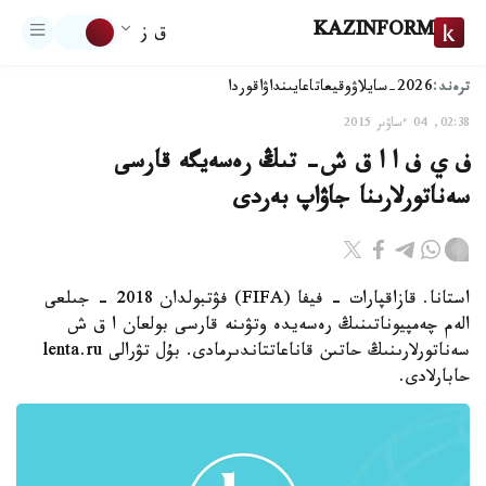
KAZINFORM
ق ز
ترەند:
2026-سايلاۋ
وقيعا
تاعايىنداۋ
اقوردا
02:38, 04 ءساۋىر 2015
ف ي ف ا ا ق ش- تىڭ رەسەيگە قارسى
سەناتورلارىنا جاۋاپ بەردى
استانا. قازاقپارات - فيفا (FIFA) فۋتبولدان 2018 - جىلعى
الەم چەمپيوناتىنىڭ رەسەيدە وتۋىنە قارسى بولعان ا ق ش
سەناتورلارىنىڭ حاتىن قاناعاتتاندىرمادى. بۇل تۋرالى lenta.ru
حابارلادى.