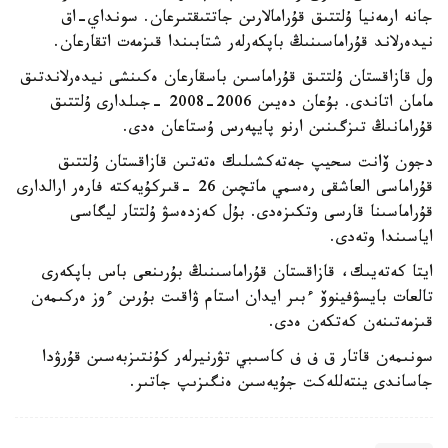
جانە ارمەنيا ۇلتتىق قۇرامالارىن جاتتىقتىرعان. سونداي-اق
نيدەرلاند قۇراماسىنىڭ باپكەرلەر شتابىندا قىزمەت اتقارعان.
ول قازاقستان ۇلتتىق قۇراماسىن باسقارعان ەكىنشى نيدەرلاندتىق
مامان اتاندى. بۇعان دەيىن 2006-2008 -جىلدارى ۇلتتىق
قۇرامانىڭ تىزگىنىن ارنو پايپەرس ۇستاعان ەدى.
دجون ۆانت سحيپ جەتەكشىلىك ەتەتىن قازاقستان ۇلتتىق
قۇراماسى العاشقى رەسمي ماتچىن 26 -قىركۇيەكتە فارەر ارالدارى
قۇراماسىنا قارسى وتكىزەدى. بۇل كەزدەسۋ ۇلتتار ليگاسى
اياسىندا وتەدى.
ايتا كەتەيىك، قازاقستان قۇراماسىنىڭ بۇرىنعى باس باپكەرى
تالعات بايسۋفينوۆ ءبىر ايدان استام ۋاقىت بۇرىن ءوز ەركىمەن
قىزمەتىنەن كەتكەن ەدى.
سونىمەن قاتار ق ف ف كاسىبي تۋرنيرلەر كۇنتىزبەسىن قۇرۋدا
جاساندى ينتەللەكت جۇيەسىن ەنگىزىپ جاتىر.