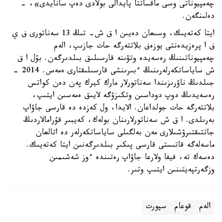
چەمپيوناتى وسى ماقساتتا پايدالى بولادى دەپ سانايدى»، -
دەلىنگەن.
ايتا كەتەيىك، وسىعان دەيىن ا ق ش- تىڭ 13 سەناتورى ف ي
ف ا پرەزيدەنتى يوزەف بلاتتەرگە حات جازىپ، الەم
چەمپيوناتىنىڭ رەسەيدە وتۋىنە قارسىلىق بىلدىرگەن. بۇل ا ق
ش ساياساتكەرلەرىنىڭ ءبىرىنشى قارسىلىقتارى ەمەس. 2014 -
جىلدىڭ ناۋرىزىندا سەناتورلار مارك كيرك پەن دەن كواتس
رەسەيدىڭ دوپ دوداسىن وتكىزۋگە لايىق ەمەسىن ايتىپ،
بلاتتەرگە حات جولداعان. الايدا، ول كەزدە دە قارسى جاۋاپ
بەرىلدى. ا ق ش سەناتورلارىنان بولەك، كەيبىر قۇرامالاردىڭ
جاتتىقتىرۋشىلارى مەن بەلگىلى ساياساتكەرلەر دە اتالعان
ماسەلەگە قاتىستى قارسى پىكىر بىلدىرگەنىن ايتا كەتەيىك.
دەسەك تە، فيفا ولارعا جاۋاپ رەتىندە ءوز شەشىمىن
وزگەرتپەيتىنىن ايتىپ وتىر.
الەم
قوعام
سپورت