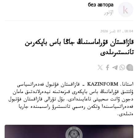
без автора
اۆتور
18:04, 07 تامىز 2026
قازاقستان قۇراماسىنىڭ جاڭا باس باپكەرىن
تانىستىرىلدى
استانا. KAZINFORM - قازاقستان فۋتبول فەدەراتسياسى
ۇلتتىق قۇرامانىڭ باس باپكەرى قىزمەتىنە نيدەرلاندتىق مامان
دجون ۆانت سحيپتى تاعايىندادى. بۇل تۋرالى قازاقستان فۋتبول
فەدەراتسياسىندا وتكەن رەسمي تانىستىرۋ راسىمىندە جاريا
ەتىلدى.