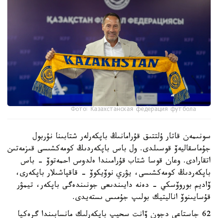
Фото: Казахстанская федерация футбола
سونىمەن قاتار ۇلتتىق قۇرامانىڭ باپكەرلەر شتابىنا نۇربول
جۇماسقاليەۆ قوسىلدى. ول باس باپكەردىڭ كومەكشىسى قىزمەتىن
اتقارادى. وعان قوسا شتاب قۇرامىندا ەلدوس احمەتوۆ - باس
باپكەردىڭ كومەكشىسى، يۋري نوۆيكوۆ - قاقپاشىلار باپكەرى،
ۆاديم بوروۆسكي - دەنە دايىندىعى جونىندەگى باپكەر، تيمۋر
قۇسايىنوۆ اناليتيك بولىپ جۇمىس ىستەيدى.
62 جاستاعى دجون ۆانت سحيپ باپكەرلىك مانسابىندا گرەكيا