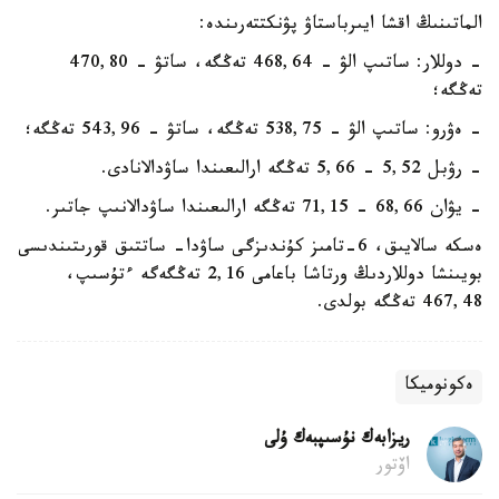
الماتىنىڭ اقشا ايىرباستاۋ پۋنكتتەرىندە:
- دوللار: ساتىپ الۋ - 468,64 تەڭگە، ساتۋ - 470,80
تەڭگە؛
- ەۋرو: ساتىپ الۋ - 538,75 تەڭگە، ساتۋ - 543,96 تەڭگە؛
- رۋبل 5,52 - 5,66 تەڭگە ارالىعىندا ساۋدالانادى.
- يۋان 68,66 - 71,15 تەڭگە ارالىعىندا ساۋدالانىپ جاتىر.
ەسكە سالايىق، 6-تامىز كۇندىزگى ساۋدا- ساتتىق قورىتىندىسى
بويىنشا دوللاردىڭ ورتاشا باعامى 2,16 تەڭگەگە ءتۇسىپ،
467,48 تەڭگە بولدى.
ەكونوميكا
ريزابەك نۇسىپبەك ۇلى
اۆتور