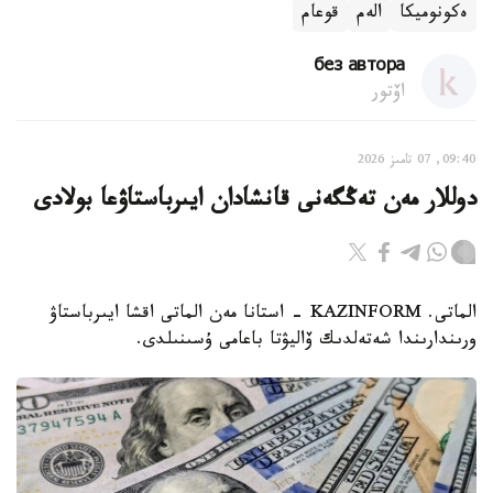
ەكونوميكا
الەم
قوعام
без автора
اۆتور
09:40, 07 تامىز 2026
دوللار مەن تەڭگەنى قانشادان ايىرباستاۋعا بولادى
الماتى. KAZINFORM - استانا مەن الماتى اقشا ايىرباستاۋ
ورىندارىندا شەتەلدىك ۆاليۋتا باعامى ۇسىنىلدى.