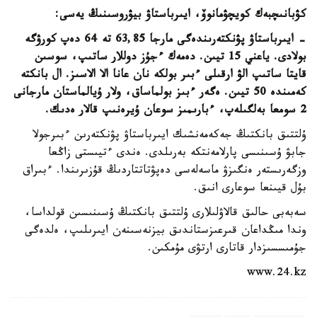
كۋبانىچبەك كويچۋمانوۆ، ايىرباستاۋ بيۋروسىنىڭ يەسى:
- ايىرباستاۋ پۋنكتەرىندەگى مارجا 63,85 تە 64 دەپ كورۋگە
بولادى. ياعني 15 تيىن. دەمەك ءجۇز دوللار ساتىپ، سوسىن
قايتا ساتىپ الۋ ارقىلى ءبىر بولكە نان عانا الا الاسىز. ال بانكتە
كەمىندە 50 تيىن. ەگەر ءبىز بولماساق، ولار ۇيالماستان مارجانى
2 سومعا بەلگىلەپ، ءبارىمىز سوعان ۇيرەنىپ قالار ەدىك.
ۇلتتىق بانكتىڭ جەكەمەنشىك ايىرباستاۋ پۋنكتەرىن ءبىرجولا
جابۋ ۇسىنىسى پارلامەنتكە بەرىلدى. ەندى ءتيىستى زاڭعا
وزگەرىستەر ەنگىزۋ ماسەلەسى دەپۋتاتتاردىڭ قۇزىرىندا. ءبىراق
بۇل قيىنعا سوعارى انىق.
سەبەبى حالىق قالاۋلىلارى ۇلتتىق بانكتىڭ ۇسىنىسىن قولداسا،
وندا مىڭداعان قىرعىزستاندىق بيزنەسىنەن ايىرىلىپ، ەلدەگى
جۇمىسسىزدار قاتارى ارتۋى مۇمكىن.
www.24.kz