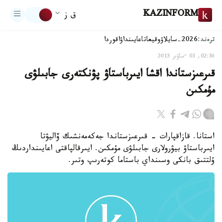
KAZINFORM
ق ز
ترەند:
2026-سايلاۋ
وقيعا
تاعايىنداۋ
اقوردا
02:36, 03 ءساۋىر 2015
قىرعىزستاندا اقشا ايىرباستاۋ پۋنكتەرى جابىلۋى
مۇمكىن
استانا. قازاقپارات - قىرعىزستاندا جەكەمەنشىك ۆاليۋتا
ايىرباستاۋ بيۋرولارى جابىلۋى مۇمكىن. ايىرقالپاقتى اعايىنداردىڭ
ۇلتتىق بانكى وسىنداي باستاما كوتەرىپ وتىر.