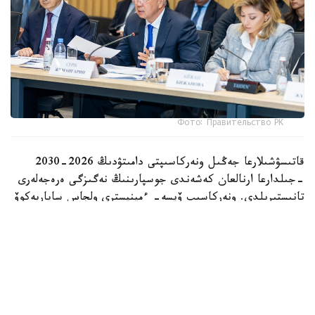
Фото: Правительство РК
قاتىسۋشىلارعا جەڭىل ونەركاسىپتى دامىتۋدىڭ 2026-2030
-جىلدارعا ارنالعان كەشەندى جوسپارىنىڭ نەگىزگى ەرەجەلەرى
تانىستىرىلدى. ونەركاسىپ ۆيسە- ءمينيسترى ولجاس ساپاربەكوۆ
اتاپ وتكەندەي، قۇجات زاڭناما، ساتىپ الۋ تەتىگىن جەتىلدىرۋ،
«كولەڭكەلى» يمپورتقا قارسى ءىس-قيمىل، ينۆەستيتسيا تارتۋ،
وتاندىق برەندتى دامىتۋ مەن كادر دايارلاۋعا ارنالعان 28 ءىس-
شارانى قامتيدى.