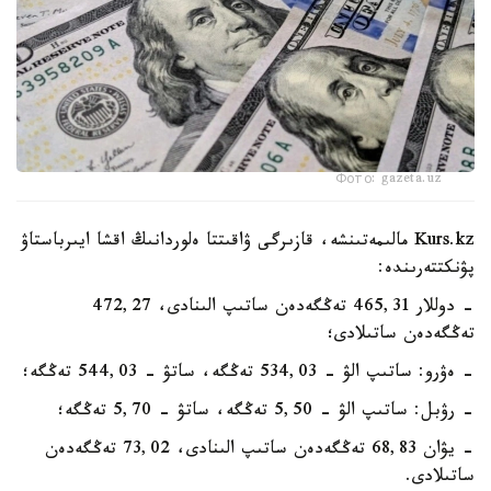
Фото: gazeta.uz
Kurs.kz مالىمەتىنشە، قازىرگى ۋاقىتتا ەلوردانىڭ اقشا ايىرباستاۋ
پۋنكتتەرىندە:
- دوللار 465,31 تەڭگەدەن ساتىپ الىنادى، 472,27
تەڭگەدەن ساتىلادى؛
- ەۋرو: ساتىپ الۋ - 534,03 تەڭگە، ساتۋ - 544,03 تەڭگە؛
- رۋبل: ساتىپ الۋ - 5,50 تەڭگە، ساتۋ - 5,70 تەڭگە؛
- يۋان 68,83 تەڭگەدەن ساتىپ الىنادى، 73,02 تەڭگەدەن
ساتىلادى.