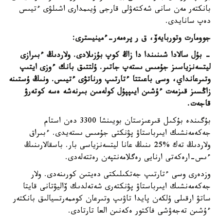
بانكتەر مەن سانى شەكتەۋلى قارجى ۇيىمدارى اشىلۋى ءتيىس
دەپ سانايدى.
جوومارت وتوربايەۆ، ق ر پرەمەر-ءمينيسترى:
- بۇل سالادا شىنىندا دا زاڭ كوپ بۇزىلادى. ولاردىڭ ءبىرازى
ليتسەنزياسىز جۇمىس ىستەپ جاتىر. ۇلتتىق بانك ءوزى ايتىپ
وتىرعانداي، وسى باعىتتا ءتارتىپ ورناتۋى ءتيىس. ونىڭ ۇستىنە
زاڭسىز قىزمەت ءۇشىن ايىپپۇل كولەمىن بىرنەشە ەسە كوتەرۋ
قاجەت.
بۇگىندە بۇكىل قىرعىزستان بويىنشا 3300 دەن استام
جەكەمەنشىك ايىرباستاۋ پۋنكتى جۇمىس ىستەيدى. ءبىراق
ولاردىڭ تەك %25 ىنىڭ عانا ليتسەنزياسى بار. باسقالارىنىڭ
ءىس-ارەكەتى ارنايى رەگلامەنتپەن رەتتەلەدى.
وزدەرى وسى ءتارتىپ جەتكىلىكتى دەيتىن كورىنەدى. ولار
جەكەمەنشىك ايىرباستاۋ پۋنكتەرى شەتەلدىك ۆاليۋتانى قايتا
ساتۋ ارقىلى ۇلكەن پايدا تاۋىپ وتىرعان كوممەرتسيالىق بانكتەر
ءۇشىن تەجەۋشى فاكتور ەكەنىن العا تارتادى.