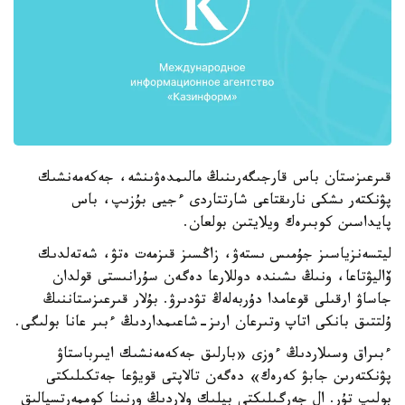
قىرعىزستان باس قارجىگەرىنىڭ مالىمدەۋىنشە، جەكەمەنشىك
پۋنكتەر ىشكى نارىقتاعى شارتتاردى ءجيى بۇزىپ، باس
پايداسىن كوبىرەك ويلايتىن بولعان.
ليتسەنزياسىز جۇمىس ىستەۋ، زاڭسىز قىزمەت ەتۋ، شەتەلدىك
ۆاليۋتاعا، ونىڭ ىشىندە دوللارعا دەگەن سۇرانىستى قولدان
جاساۋ ارقىلى قوعامدا دۇربەلەڭ تۋدىرۋ. بۇلار قىرعىزستاننىڭ
ۇلتتىق بانكى اتاپ وتىرعان ارىز-شاعىمداردىڭ ءبىر عانا بولىگى.
ءبىراق وسىلاردىڭ ءوزى «بارلىق جەكەمەنشىك ايىرباستاۋ
پۋنكتەرىن جابۋ كەرەك» دەگەن تالاپتى قويۋعا جەتكىلىكتى
بولىپ تۇر. ال جەرگىلىكتى بيلىك ولاردىڭ ورنىنا كوممەرتسيالىق