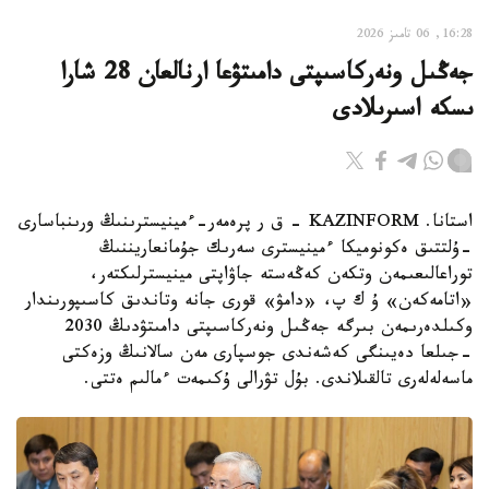
16:28, 06 تامىز 2026
جەڭىل ونەركاسىپتى دامىتۋعا ارنالعان 28 شارا
ىسكە اسىرىلادى
استانا. KAZINFORM - ق ر پرەمەر-ءمينيسترىنىڭ ورىنباسارى
-ۇلتتىق ەكونوميكا ءمينيسترى سەرىك جۇمانعاريننىڭ
توراعالىعىمەن وتكەن كەڭەستە جاۋاپتى مينيسترلىكتەر،
«اتامەكەن» ۇ ك پ، «دامۋ» قورى جانە وتاندىق كاسىپورىندار
وكىلدەرىمەن بىرگە جەڭىل ونەركاسىپتى دامىتۋدىڭ 2030
-جىلعا دەيىنگى كەشەندى جوسپارى مەن سالانىڭ وزەكتى
ماسەلەلەرى تالقىلاندى. بۇل تۋرالى ۇكىمەت ءمالىم ەتتى.