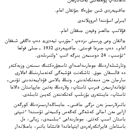
تالقانداپ پۋلەمەتتى بەساتارمەن
جاقىپبەردى شىن جۇرەك جۇتقان اعام.
ايىرلى اسۋىندا اەروپلاندى
قۇلاتىپ جالعىز وقپەن جىققان اعام.
«اتقان وعى ورىستى ىزدەپ ءجۇرىپ تيەدى» دەپ داڭقى شىققان
اعام- دەپ جىرعا قوستى. جاقىپبەردى 1932 -جىلى قولعا
ءتۇسىپ، 24 دوسىمەن بىرگە اتىپ ءولتىرىلدى.
وتارشىلداردىڭ جوعارىداعىداي تاسجۇرەكتىك ىسىنەن وزبەكتەر
دە قالىسقان جوق. تاشكەنت قۇشبەگى كەنەسارىنىڭ اعالارى
سارجان مەن ەسەنكەلدىنى، ونىڭ بالاسى قۇدايمەندىنى تۋىس-
تۋعاندارىمەن قىرىپ تاستاپ، ولاردىڭ بەتىن جاپپاستان دالاعا
تاستاپ، مايىتتەرى بۇزىلىپ كەتكەننەن كەيىن تابىلدى.
باتىرلارىمىز بەن ىزگى جاقسى- جايساڭدارىمىزدىڭ كورگەن
ازابى مەن اجالى كەشەگى كەڭەس وكىمەتى تۇسىندا ءتىپتى
باستان اسىپ كەتتى. جوعارىداعى ءبىلىمدى، زيالى، ەل
باستاعان قايراتكەرلەردى ايتپاعاندا قانشاما باتىر، باعىلاندار