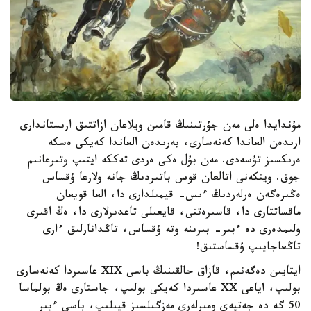
مۇندايدا ەلى مەن جۇرتىنىڭ قامىن ويلاعان ازاتتىق ارىستاندارى
ارىدەن العاندا كەنەسارى، بەرىدەن العاندا كەيكى ەسكە
ەرىكسىز تۇسەدى. مەن بۇل ەكى ەردى تەككە ايتىپ وتىرعانىم
جوق. ويتكەنى اتالعان قوس باتىردىڭ جانە ولارعا ۇقساس
ەڭىرەگەن ەرلەردىڭ ءىس- قيمىلدارى دا، العا قويعان
ماقساتتارى دا، قاسىرەتتى، قايعىلى تاعدىرلارى دا، ەڭ اقىرى
ولىمدەرى دە ءبىر- بىرىنە وتە ۇقساس، تاڭدانارلىق ءارى
تاڭعاجايىپ ۇقساستىق!
ايتايىن دەگەنىم، قازاق حالقىنىڭ باسى XIX عاسىردا كەنەسارى
بولىپ، اياعى XX عاسىردا كەيكى بولىپ، جاستارى ەڭ بولماسا
50 گە دە جەتپەي ومىرلەرى مەزگىلسىز قيىلىپ، باسى ءبىر