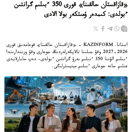
«قازاقستان حالقىنا» قورى 350 ءبىلىم گرانتىن
ءبولدى: كىمدەر ۇمىتكەر بولا الادى
استانا. KAZINFORM - «قازاقستان حالقىنا» قوعامدىق قورى
2026-2027 وقۋ جىلىنا تالاپكەرلەردىڭ جوعارى وقۋ ورىندارىندا
ءبىلىم الۋىنا 350 ءبىلىم بەرۋ گرانتىن ءبولدى، دەپ حابارلايدى
عىلىم جانە جوعارى ءبىلىم مينيسترلىگى.