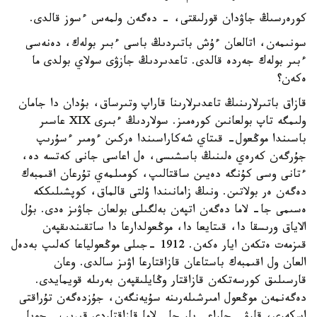
كورەرسىڭ جاۋدان قورلىقتى، - دەگەن ولمەس ءسوز قالدى.
سونىمەن، اتالعان ءۇش باتىردىڭ باسى ءبىر بولەك، دەنەسى
ءبىر بولەك جەردە قالدى. تاعدىردىڭ جازۋى سولاي بولدى ما
ەكەن؟
قازاق باتىرلارىنىڭ تاعدىرلارىنا قاراپ وتىرساق، بۇدان دا جامان
ولىمگە تاپ بولعانىن كورەمىز. سولاردىڭ ءبىرى XIX عاسىر
باسىندا موڭعول- قىتاي شەكاراسىندا ەركىن ءومىر ءسۇرىپ
جۇرگەن كەرەي ەلىنىڭ باسشىسى، ەل اعاسى جانى كەتسە دە،
ءتانى وسى كۇنگە دەيىن ساقتالىپ، كومىلمەي تۇرعان اقىمبەك
دەگەن ەر بولاتىن. ونىڭ زامانىندا ۇلتى قالماق، كوپشىلىككە
ەسىمى جا- لاما دەگەن اتپەن بەلگىلى بولعان جاۋىز ەدى. بۇل
الاياق ورىسقا دا، قىتايعا دا، موڭعولدارعا دا ساتقىندىقپەن
قىزمەت ەتكەن ايار ەكەن. 1912 -جىلى موڭعولياعا كەلىپ بەدەل
العان ول اقىمبەك باستاعان قازاقتارعا اۋىز سالدى. وعان
قارسىلىق كورسەتكەن قازاقتار وڭايلىقپەن بەرىلە قويمايدى.
دەگەنمەن موڭعول امىرشىلەرىنە سۇيەنگەن، جۇزدەگەن تۇراقتى