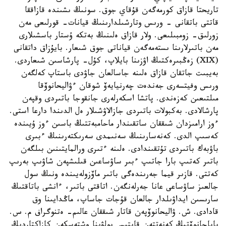
تاريحتا قازاق كورمەگەن قۇقاي جوق. سونىڭ ىشىندە قازاققا
قاتتى باتقانى - ورىس وتارشىلدارىنىڭ قيانات- قورلىعى مەن
زورلىق- زومبىلىعى. ولار قازاق ەلىنىڭ بەتكە ۇستار باسشىلارى
مەن باتىرلارىنا ىستەمەگەن قياناتى جوق شىعار. بايۇزاق داتقانى
(XIX) زەڭبىرەكتىڭ اۋزىنا بايلاپ، كۇل- پارشاسىن شىعاردى.
بەيبىت جاتقان قازاق ەلىنە جاسالعان جاۋدى باستاپ كەلگەن
ورىس وفيتسەرى جەندەت چەرنيايەۆ شوقان ءۋاليحانوۆقا
مىلتىعىن كەزەندى. پاتشا اسكەرلەرى جانقوجا باتىردى وقپەن
پارشالادى. بەكبولات باتىردى جازالاۋشىلار ەل الدىندا دارعا استى.
ءوز ارامىزدان شىققان ساتقىندار ماحامبەتتىڭ باسىن ءوز ۇيىندە
كەسىپ الدى. كەنەسارىنىڭ سەنىمدى سەرىكتەرىنىڭ ءبىرى
باۋبەك باتىردى تۇتقىندادى. ەلىنە ءتىرى ورالمايتىنىن بىلگەن
باتىر كەتىپ بارا جاتىپ ءبىر ساۋساعىن قىلىشپەن شاۋىپ بەرىپ
كەتتى. قازىر قيما جەرىندەگى باتىر ماۆزولەيىندە ونىڭ سول
جالعىز ساۋساعى عانا جەرلەنگەن. اتاقتى باتىر، ءانشى باتاقتىڭ
سارىسىن ايداۋىلدار جالعان قۇجات جاساپ، ماڭدايىنا وق
قادادى. ش. ۋاليحانوۆپەن قاتار شىققان عالىم- ەتنوگراف م. س.
باباجانوۆتىڭ كەنەتتەن قايتىس بولۋىنا وشتەسكەن كازاكتاردىڭ