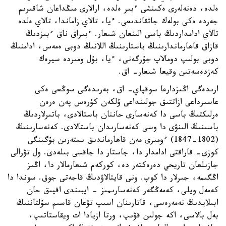
ەلدە، دەنەلەرى ەكىنشى ءبىر ەلدە، ارالارى مىڭداعان شاقىرىم
جەردە ەكى بولەك جاتقاندىعى. ءيا، تالاي زاماندا، تالاي ەلدە
تالاي ادامداردىڭ باسى الىنعان شىعار. ءبىراق ناق ءبىزدىڭ
قازاق قاھارماندارىنىڭ باستارىنىڭ اللانىڭ دوبى ەمەس، ادامنىڭ
دوبى بولىپ دومالاپ جۇرگەنى، ءيا، بۇل ومىردە سيرەك
كەزدەسەتىن وقيعا شىعار- اق.
ارىدەگى اڭىزدارعا سوقپاي- اق، بەرىدەگى سوڭعى ەكى
عاسىرداعى ازاتتىق جولىنداعى ۇلكەن كۇرەس پەن ەرەن
ەرلىكتىڭ باسى دا كەنەسارى حاننان باستالادى، باتىرلاردىڭ
باسىنىڭ الىنۋى دا وسى كەنەسارىدان باستالادى. كەنەسارىنىڭ
(1802-1847) ءومىرى مەن قاھارماندىق ىستەرىن بۇگىنگى
كوزى- قاراقتى ادامدار دا، جاستار دا جاقسى بىلەدى. ول تۋرالى
جازىلعان تاريحي دەرەكتەر دە، كوركەم شىعارمالار دا، اڭىز
اڭگىمە، جىرلار دا كوپ. ونى قايتالاۋدىڭ قاجەتى جوق. سوندا دا
كەمەل ويلى، كەمەڭگەر كەنەسارىمىز - ايبىندى اقيىق حان
ابىلايدىڭ نەمەرەسى، قاتارىنان اسىپ تۋعان قاسىم سۇلتاننىڭ
بەل بالاسى، اكە جولىن قۋىپ، ورتا ازيادا ات ويقاستاتىپ،