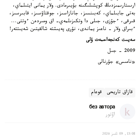
ارىستارىمىزدىڭ كوپشىلىگىنە بۇيىرمادى. ولار يمانى ايتىلماي،
بەتى جابىلماي، كەبىنسىز، جانازاسىز، جوقتاۋسىز، قابىرسىز،
قىرقى، ءجۇزى، جىلى دا وتكىزىلمەي- اق ومىردەن ءوتتى...
ءبىراق ولار - ناعىز يماندى، نۇرى پەيىشتە شالقيتىن شەيىتتەر!
سەيىت كەنجەاحمەت ۇلى
2009 - جىل
«نامىس» جۇرنالى
قازاق تاريحى
قوعام
без автора
اۆتور
15:08, 09 تامىز 2026