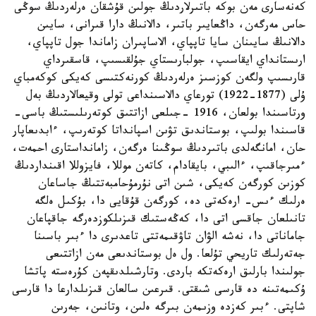
كەنەسارى مەن بوكە باتىرلاردىڭ جولىن قۇشقان ەرلەردىڭ سوڭى
حاس مەرگەن، داڭعايىر باتىر، دالانىڭ دارا قىرانى، سايىن
دالانىڭ سايىنان سايا تاپپاي، الاساپىران زاماندا جول تاپپاي،
ارىستانداي ايقاسىپ، جولبارىستاي جۇلقىسىپ، قاسقىرداي
قارىسىپ ولگەن كوزسىز ەرلەردىڭ كورنەكتىسى كەيكى كوكەمباي
ۇلى (1877-1922) تورعاي دالاسىنداعى تولى وقيعالاردىڭ بەل
ورتاسىندا بولعان، 1916 -جىلعى ازاتتىق كوتەرىلىستىڭ باسى-
قاسىندا بولىپ، بوستاندىق تۋىن اسپانداتا كوتەرىپ، ءابدىعاپار
حان، امانگەلدى باتىردىڭ سوڭىنا ەرگەن، زامانداستارى احمەت،
ءمىرجاقىپ، ءالىبي، بايقادام، كاتەن موللا، فايزوللا اقىنداردىڭ
كوزىن كورگەن كەيكى، شىن اتى نۇرمۇحامبەتتىڭ جاساعان
ەرلىك ءىس- ارەكەتى دە، كورگەن قۇقايى دا، بۇكىل ەلگە
تانىلعان جاقسى اتى دا، كەڭەستىك قىزىلكوزدەرگە جاقپاعان
جاماناتى دا، نەشە الۋان تاۋقىمەتتى تاعدىرى دا ءبىر باسىنا
جەتەرلىك تاريحي تۇلعا. ول ەل بوستاندىعى مەن ازاتتىعى
جولىندا بارلىق ارەكەتكە باردى. وتارشىلدىقپەن كۇرەستە پاتشا
ۇكىمەتىنە دە قارسى شىقتى. قىرعىن سالعان قىزىلدارعا دا قارسى
شاپتى. ءبىر كەزدە وزىمەن بىرگە ەلىن، وتانىن، جەرىن