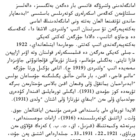
امانگەلدىنى ولتىرۋگە قاتىسى بار دەگەن بەلگىسىز، دالەلسىز
سىلتاۋمەن كەڭەس اسكەرلەرى كوتەرىلىس باسشىسى ءابدىعاپار
حاندى تۇتقىنعا العان بەتتە ونى امانگەلدىنىڭ اعاسى
بەكتەپبەرگەن تۋ سىرتىنان اتىپ ءولتىردى. الاشقا دا، كەڭەسكە
دە «جاۋ» اتانىپ، دالادا جۇرگەن كەكتى كەيكى
بەكتەپبەرگەندى اتىپ كەتتى. جوعارىدا ايتىلعانداي، 1922
-جىلى كەيكى مەرگەن دە قىلمىسكەرلەر قولىنان وتە اۋىر ازاپپەن
قازا تاپتى. بەلگىلى مۇعالىم، ۇستاز نۇرعالي قۇلجانوۆتى جاۋىزدار
سەمەيدە اتىپ ءولتىردى (1919 ج). اتاعى بۇكىل ورتا جۇزگە
ءمالىم قاجى، اقىن، بار مالىن حالىق يگىلىگىنە جۇمساعان بولىس
ءابدىراحمان يمانقۇل ۇلى وقىعان اقىن بالاسى مۇحتارمەن بىرگە
تۇرمەدە كوز جۇمدى (1931). ايگىلى تورعايلىق اقىندار كۇدەرى
جولدىباي ۇلى مەن ءابىقاي نۇرتازا ۇلى اشتان ءولدى (1931).
الايدا تورعاي ەلى باسىنداعى قىرعىن مۇنىمەن اياقتالعان جوق.
ۇلت- ازاتتىق كوتەرىلىسىندە (1916)، ازامات سوعىسىنداعى،
بىرنەشە وكىمەتتىڭ (قىزىل، اق، ت. ب. ) كەزەك قۇلاۋى مەن
ورناۋى، 1921-22، 1931-33- جىلدارداعى اشتىق پەن جۇت،