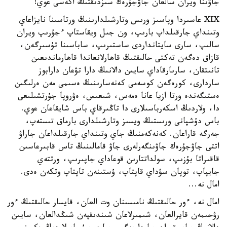
جاۋىنا ويران سالعان جاۋجۇرەك سىزدىقتىڭ اكەسى عوي!
XIX عاسىردا وپاسىز ورىس وتارشىلدارىنىڭ ورتاسىنا نايزاعاي
وتىنداي جارقىلداپ بارىپ، ون جىل ويقاستاپ ءجۇرىپ ويران
سالىپ، سارى سايتانداردى ساستىرىپ، ساباسىنا تۇسىرگەن،
قازاق دەگەن تەكتى حالىقتىڭ قاھارلانعاندا قاھارماندىعىن
تانىتقان، سارىارقاداي سايىن دالانىڭ دارا تۋعان دارابوز
ساردارى، كورەگەن كوسەمى كەنەسارىنىڭ ەسىمى مەن ەرلىگىن
ەستىگەندە ورتا ازيا عانا ەمەس، شىعىس، ەۋروپا جۇرتشىلىعى
دا، ولاردىڭ اسكەرباسىلارى دا تاڭىرقاي باس شايقاعان عوي.
باس دۇشپانى ورىستىڭ ويسىز وتارشىلدارى بارماق تىستەپ،
جەرگە قاراعان. كەنەكەمنىڭ جاي وتىنداي جارقىلداعان جاراۋ
اتتى جاۋجۇرەك جاۋىنگەرلەرى جاۋ قامالىنىڭ تاس قابىرعاسىن
قاقىراتا بۇزىپ، سولداتتارىن قوعاداي جاپىرىپ، ورتتەي
جايپاپ، توپان سۋداي قاپتاپ، ۇستىنەن تاپتاپ وتكەن ەدى.
امال نە...
امال نە، ءور حالىقتىڭ نامىسىنان وت العان، قايسار حالىقتىڭ ءور
رۋحىمەن قايرالعان، شىمىرلاعان شىندىقپەن شىڭدالعان، سايىن