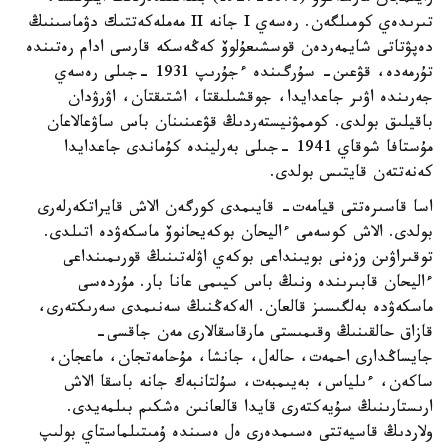
تىرىدەي كومىلگەن. رەسەي I جانە II مەملەكەتتىك دۋماسىنىڭ
دەپۋتاتى شايمەردەن قوسشىعۇلوۆ كەڭەسكە قارسى ادام رەتىندە
تۇرمەدە، قۋعىن- سۇرگىندە ءجۇرىپ 1931 -جىلى رەسەي
جەرىندە اۋىر جاعدايدا، جوقشىلىقتا، اشتىقتان، اۋرۋدان
باقيلىق بولدى. كوممۋنيستەردىڭ قۋعىنىنان باس ساۋعالاعان
مۇستافا شوقاي 1941 -جىلى بەرليندە كۇماندى جاعدايدا
كەنەتتەن قايتىس بولدى.
اسا قاسىرەتتى قيامەت- قايىمدى كورگەن الاش قايراتكەرلەرى
بولدى. الاش كوسەمى ءاليحان بوكەيحانوۆ ماسكەۋدە اتىلدى.
توقىراۋىن وزەنى بويىنداعى بوكەي اۋلەتىنىڭ قورىمىنداعى
ءاليحان قابىرىندە ونىڭ باس كيىمى عانا بار. مۇردەسى
ماسكەۋدە بەلگىسىز قالعان. الەكەڭنىڭ سەنىمدى سەرىكتەرى،
قازاق حالقىنىڭ وقىمىستى مارقاسقالارى مەن جاقسى-
جايساڭدارى احمەت، حالەل، جانشا، مۇحامەتجان، ماعجان،
ساكەن، ءىلياس، بەيىمبەت، سۇلتانبەك جانە باسقا الاش
ارىستارىنىڭ سۇيەكتەرى قايدا قالعانىن ەشكىم بىلمەيدى.
ولاردىڭ قاسيەتتى ەسىمدەرى ەل ەسىندە ۇمىتىلماستاي بولىپ