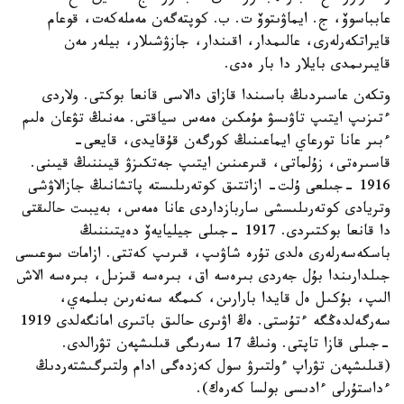
عابباسوۆ، ج. ايماۋىتوۆ ت. ب. كوپتەگەن مەملەكەت، قوعام
قايراتكەرلەرى، عالىمدار، اقىندار، جازۋشىلار، بيلەر مەن
قايىرىمدى بايلار دا بار ەدى.
وتكەن عاسىردىڭ باسىندا قازاق دالاسى قانعا بوكتى. ولاردى
ءتىزىپ ايتىپ تاۋىسۋ مۇمكىن ەمەس سياقتى. مەنىڭ تۋعان ەلىم
ءبىر عانا تورعاي ايماعىنىڭ كورگەن قۇقايدى، قايعى-
قاسىرەتى، زۇلماتى، قىرعىنىن ايتىپ جەتكىزۋ قيىننىڭ قيىنى.
1916 -جىلعى ۇلت- ازاتتىق كوتەرىلىستە پاتشانىڭ جازالاۋشى
وتريادى كوتەرىلىسشى ساربازداردى عانا ەمەس، بەيبىت حالىقتى
دا قانعا بوكتىردى. 1917 -جىلى جيليايەۆ دەيتىننىڭ
باسكەسەرلەرى ەلدى تۇرە شاۋىپ، قىرىپ كەتتى. ازامات سوعىسى
جىلدارىندا بۇل جەردى بىرەسە اق، بىرەسە قىزىل، بىرەسە الاش
الىپ، بۇكىل ەل قايدا بارارىن، كىمگە سەنەرىن بىلمەي،
سەرگەلدەڭگە ءتۇستى. ەڭ اۋىرى حالىق باتىرى امانگەلدى 1919
-جىلى قازا تاپتى. ونىڭ 17 سەرىگى قىلىشپەن تۋرالدى.
(قىلىشپەن تۋراپ ءولتىرۋ سول كەزدەگى ادام ولتىرگىشتەردىڭ
ءداستۇرلى ءادىسى بولسا كەرەك).