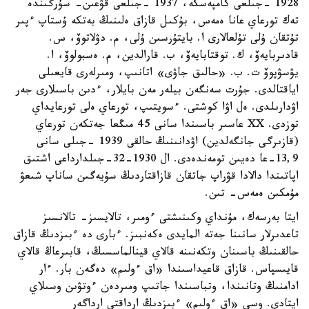
1928 -جىلعى كامپەسكە، 1937 -جىلعى قۋعىن- سۇرگىندە
تەك تورعاي عانا ەمەس، بۇكىل قازاق ەلىنىڭ بەتكە ۇستاپ ءپىر
تۇتقان ۇلى تۇلعالارى ا. بايتۇرسىن ۇلى، م. دۋلاتوۆ، س.
قادىربايەۆ، ك. توقتابايەۆ، ب. قارالدين، م. ەسبولوۆ، ا.
يۋسۋپوۆ ت. ب. «حالىق جاۋى» اتانىپ، ومىرلەرى قايعىلى
اياقتالدى. جۇرت سەنگەن بيلەر مەن بايلار، ءدىن باسىلارى جەر
اۋدارىلدى. ەل اۋا كوشتى. ءسويتىپ، تورعاي ەلى تورعايداي
توزدى. XX عاسىر باسىندا سانى 45 مىڭعا جەتكەن تورعاي
(قازىرگى جانگەلدين) اۋدانىنىڭ حالقى 1939 -جىلى سانى
13,9-عا دەيىن تومەندەدى. ال 1930-32-جىلدارداعى اشتىق
اپاتىندا دالادا قۋراپ جاتقان قازاقتاردىڭ سۇيەگىن ساناپ شىعۋ
مۇمكىن ەمەس- تىن.
ايتا بەرسەك، مۇنداي وكىنىشتى ءومىر، تالايسىز- تالانسىز
تاعدىرلار سانىنا جەتە المايدى ەكەنبىز. ءبارى دە ءبىزدىڭ قازاق
حالقىنىڭ باسىنان وتكەنىنە قالاي قينالماسسىڭ، قابىرعاڭ قالاي
قايىسپاس. قازاق قاعيداسىندا «اق ءولىم» دەگەن بار. ءار
ادامنىڭ وتانىندا، وتباسىندا جاتىپ ومىردەن ءوتۋىن وسىلاي
ايتادى. وسى «اق ءولىم» ءبىزدىڭ ارداقتى ارداگەر