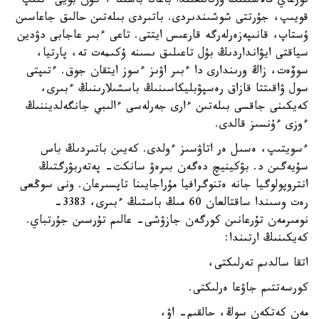
تورعاي قالاسىنىڭ ورتالىعىندا باعانا باسىنا 7 كۇن بويى ءىلىپ
قويىپ، جۇرتتى شوشىندىردى. باتىردى بىلەتىن حالىق جاعاسىن
ۇستاپ، قانىپەزەرلەرگە قارعىس ايتتى. تاعى ءبىر عاجابى دۋدين
سياقتى ايۋانداردىڭ بۇل تاعىلىق ىسىنە ۇكىمەت تە، پارتيا،
سوۆەت، زاڭ ورىندارى دا ءبىر اۋىز ءسوز ايتقان جوق. ءتىپتى
سول ۋاقىتتا قازاق رەسپۋبليكاسىنىڭ باسشىلارىنىڭ ءبىرى،
كەيكىنى جاقسى بىلەتىن ءارى جەرلەسى ءالىبي جانگەلديننىڭ
ءوزى ءۇنسىز قالدى.
ءسويتىپ، ەسىل ەر اتاۋسىز ءولدى. كەيىن باتىردىڭ باس
سۇيەگىن د. بۋكينيچ دەگەن بىرەۋ سانكت- پەتەربۋرگتىڭ
انتروپولوگيا جانە ەتنوگرافيا مۇراجايىنا تاپسىرعان. ونى سوڭعى
رەت وسىندا ساقتالعان 60 مىڭ باستىڭ ءبىرى، 3383-
نومىرمەن تۇرعانىن كورگەن جازۋشى- عالىم تۇرسىن جۇرتباي.
كەيكىنىڭ ارتىندا:
اتقا سالدىم تەرلىكتى،
كورسەتتىم جاۋعا ەرلىكتى.
مەن كەتكەن سوڭ، حالقىم- اۋ،