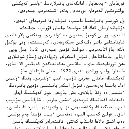
قورعاعان ءابدىعاپار، امانگەلدى باتىرلاردىڭ ءولىمى كەيكىنى
بولتىرىگىن الدىرعان بورىدەن بەتەر اشىندىرىپ جىبەردى.
ول كوزسىز باتىرلىعىنا باسىپ، قىزىلدارعا قىرعيداي ءتيدى.
دۇشپاندارىنان كەك الۋ جولىندا جاساق قۇرىپ، «باندا»
اتاندى، ورىس كوممۋنيستەرىن دە ءولتىردى. ويتكەنى ولار قاندى
شايقاستاعى باتىر ەڭبەگىن ەسكەرمەدى، كەرىسىنشە، ونى بۇكىل
ەلگە جاۋ اتاندىرىپ، سوڭىنا قۋعىن جىبەردى. 2-3 جىل بويى
ارنايى جاساقتالعان قىزىل اسكەرلەر وتريادتارى ۇلىتاۋ شوقىلارى
مەن تورعايدىڭ ساي- سالاسىن مەكەندەگەن كەيكىنى الا الماي،
ماسقارا بولىپ ورالدى. اقىرى 1922 -جىلى قاپتاعان جاۋ
كەيكىنىڭ جاتقان جەرىن تاۋىپ، اتىپ ءولتىردى. ونىڭ ءولىمىن
ادام باسىنا بەرمەسىن. قىزىل اسكەر باسشىسى دۋدين باتىردىڭ
ءىنىسىن دە وققا بايلادى. ەش جازىعى جوق كەيكىنىڭ ايەلى
ەكىقابات اقجاننىڭ تىرىدەي ءىشىن جارىپ، شاراناسىن سۋىرىپ
الىپ، ەتىگىنىڭ وكشەسىمەن ەزىپ ولتىرەدى. باتىردىڭ باسىن،
اياق- قولىن كەسىپ الىپ، دەنەسىن ءيت- قۇسقا جەم بولسىن
دەپ اشىق دالاعا تاستاپ كەتتى. قانىشەرلەر كەيكىنىڭ باسىن