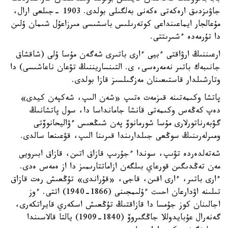
جاۋىزدىق ارەكەتى ەكەنى بەلگىلى بولدى. 1903 -جىلعى ارال،
مۇعالجار ايماعىنداعى كوتەرىلىس باسشىسى مىرزاعۇل شىمان ۇلىن
دا تۇرمەدە ءشىرىتتى.
ارعىننىڭ ارۋاقتى ءبيى ءارى باتىرى شەگەن مۇسا ۇلى (شاقشاق
جانىبەك باتىر نەمەرەسى، ى. التىنساريننىڭ تۋعان ناعاشىسى) دا
وتارشىلدار قاستىعىنان مەزگىلسىز قازا بولدى.
پاتشا وكىمەتىنە قىزمەت ەتىپ «شەن الىپ، شەكپەن كيدى»
دەپ كەڭەس وكىمەتى قانشا جامانداسا دا، سول پاتشانىڭ
گۋبەرناتورلارى مۇسا شورمانوۆ پەن شىڭعىس ءۋاليحانوۆتى
ومىرلەرىنىڭ سوڭعى جىلدارىندا قىرىنا الىپ، قۋعىنعا سالدى.
شەتەلدەردە تۋىپ، سوندا ءجۇرىپ قازاق اتىن، قازاق ابىرويى
مەن تەڭدىگىن قورعاي بىلگەن ازاماتتارىمىز دا از ەمەس ەدى.
ءارى باتىر، ءارى اقىن، قاجى، «قۇراندى» تۇڭعىش رەت قازاق
تىلىنە اۋدارعان احىت ءۇلىمجىنى (1866-1940) اتتى. ءوز
اجالىنان كوز جۇمسا دا قازاقتىڭ تۇڭعىش اسكەري قايراتكەرى،
گەنەرال عۇبايدوللا جاڭگىروۆ (1840-1909) يالتا قالاسىندا