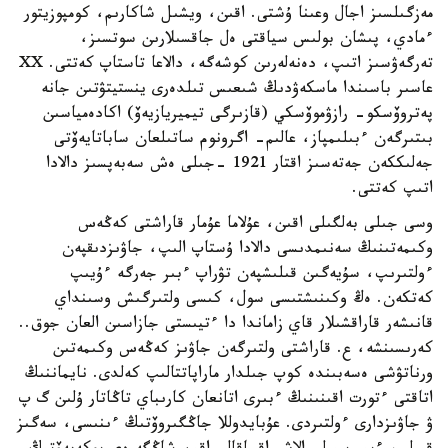
مەزگىلسىز اجال وعىنا ۇشتى. اقىن، ويشىل شاكارىم، كومپوزيتور
ءمادي، پىشان بولىس سياقتى ەل جاقسىلارىن سوتسىز،
تەرگەۋسىز اتىپ، دەنەلەرىن كوشەگە، دالاعا تاستاپ كەتتى. XX
عاسىر باسىندا ماسكەۋدىڭ شىعىس تىلدەرى ينستيتۋتىن جانە
پەتروۆسكو- رازۋموۆسكي (قازىرگى تيميريازيەۆ) اكادەمياسىن
بىتىرگەن ءبىلىمپاز، عالىم- اگرونوم ساتىلعان ساباتايەۆتى
جەلىككەن جەتەسىز اقتار 1921 -جىلى ەش سەبەپسىز دالادا
اتىپ كەتتى.
وسى جىلى بەلگىلى اقىن، عۇلاما عۇمار قاراشتى كەڭەس
وكىمەتىنىڭ سەنىمدىسى دالادا ۇستاپ الىپ، جاۋىزدىقپەن
ءولتىرىپ، سۇيەگىن قىلىشپەن تۋراپ ءبىر جەرگە ءۇيىپ
كەتكەن. ەڭ وكىنىشتىسى سول، كىسى ولتىرگىش وسىنداي
قانىشەر قاراقشىلار قاي زاماندا دا ءتيىستى جازاسىن العان جوق..
كەرىسىنشە، ع. قاراشتى ولتىرگەن جاۋىز كەڭەس وكىمەتىن
ورناتۋشى ەسەبىندە كوپ جىلدار ماراپاتتالىپ كەلدى. نايماننىڭ
اتاقتى ءتورت اقىنىنىڭ ءبىرى اتانعان كارىباي تاڭاتار ۇلىن گ پ
ۋ جاۋىزدارى ءولتىردى. عۇبايدوللا جاڭگىروۆتىڭ ءىنىسى، سەگىز