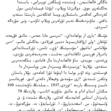
ماڭگى قالعانىمەن، ۇستىندە ۇيىلگەن توپىراعى، باسىندا
بەلگىلەرى جوق. دوڭىزشا ويلاپ، ايۋشا قيمىلدايتىن سول
كەزدەگى كەڭەس باسشىلارى ويىنا كەلگەنىن بارىنشا ىستەپ
باقتى. جاۋىزدىقتىڭ نەبىر تۇرلەرىن ويلاپ تاۋىپ، ونى جۇزەگە
اسىردى.
مۇنىڭ ءبارى از بولعانداي، ءتىرىسى عانا ەمەس، حالىق قۇرمەت
تۇتقان ءولى ارۋاقتارىمىزعا دەيىن قورلادى. بەلگىلى عالىم، ءدىن
عۇلاماسى ءماشھۇر ءجۇسىپتىڭ ءۇي- تامىن، تۇركىستانداعى
باتىرلار قورىمىن تالقاندادى. مەشىت، مەدرەسەلەردى بۇزدى،
ورتەدى، جويدى. ساۋ قالعاندارىنا مال قامادى، بىلگەندەرىن
ىستەدى. بۇلارعا ءوزىمىزدىڭ ويسىزدار مەن وپاسىزدار دا
قوسىلدى. وتە اۋىر بولسا دا ايتۋعا تۋرا كەلەدى. بۇلار باستان
وتكەن شىندىق ءارى سۇمدىق وقيعالار ەكەنى انىق. قورعانسىز
ەلىمىز وسىنىڭ بارىنە ءتوزدى.1937 -جىلدىڭ ناۋبەتىندە 100
مىڭنان استام ادام « حالىق جاۋى» اتانىپ، ولاردىڭ 70
پايىزدان استامى كەلمەسكە كەتتى. ولاردىڭ ىشىندە ۇ. ق
ۇلىمبەتوۆ، س. اسفەندياروۆ، ا. تۇرلىبايەۆ، ت. جۇرگەنوۆ، ت.
رىسقۇلوۆ، ع. ءبىرىمجانوۆ، ءى. قابىلوۆ، ج. شانين، ح.