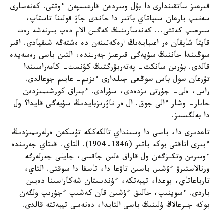
قىرعىز ساتقىندارى دا بۇل ومىردەن قارعىسپەن ءوتتى. كەنەسارى
سەنىپ بارعان سىپاتاي باتىر دا حاندى جاۋ قولىنا تاستاپ،
سىرعىپ كەتتى... كەنەسارىنىڭ كەگىن الام دەپ بىرنەشە رەت
قايتا شاپقان ەر اعىبايدىڭ ارەكەتىنەن دە ەشتەڭە شىقپادى. اقىر
سوڭىندا حاننىڭ سۇيەگى قىرعىز جەرىندە، التىن باسى رەسەيدە
قالدى. بۇرىن سانكت- پەتەربۋرگتىڭ كۋنست- كامەراسىندا
تۇرعان سول باس سوڭعى جىلدارى ءىزىم- عايىم جوعالدى.
راس، ەلى- جۇرتى ىزدەدى، سۇرادى. ءبىراق كورشىمىزدەن
حابار- وشار ءالى جوق. ال ەر ناۋرىزبايدىڭ سۇيەگى قايدا؟ ول
دا بەلگىسىز.
تاعدىرى دا، باسى دا وسىنداي تالكەككە تۇسكەن ەرلەرىمىزدىڭ
ءبىرى اتاقتى بوكە باتىر (1846-1904). التاي، قىتاي جەرىندە
ءومىرىن وتكىزگەن ول قازاق ەلىن جاقسى، جايلى جەرلەرگە
ورنالاستىرۋ ءۇشىن باسىن تاۋعا دا، تاسقا دا سوقتى. التاي،
تارباعاتاي، بوعدا، تيبەتكە، ءۇندىستان شەكاراسىنا دەيىن
باردى. ءسويتىپ، حالىق ءۇشىن قان كەشىپ ءجۇرىپ ولگەن
بوكە جىرعالاڭ ۇلىنىڭ باسى التايدا، دەنەسى تيبەتتە قالدى.