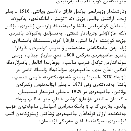
جەرلەنگەنىن كوپ ادام بىلە بەرمەيدى.
وتارشىلدار وزبىرلىعى بۇكىل قازاق دالاسىن وياتتى. 1916 -جىلى
ۇلت- ازاتتىق جالىنى بۇرق ەتە ءتۇستى. امانگەلدى، بەكبولات
باستاعان كوتەرىلىس پاتشا وكىمەتىنىڭ زارەسىن ۇشىردى. بۇكىل
ەلگە جازالاۋشى وتريادتار شىقتى. جەتىسۋلىق بەكبولات باتىردى
جۇرت كوزىنشە دارعا استى. قارقارا كوتەرىلىسىنىڭ باسشىلارى
ۇزاق پەن جامەڭكەنى جەندەتتەر ۋ بەرىپ ءولتىردى. قارقارا
باتىرى جاقىپبەردى مەرگەن 800- دەي سارباز جيناپ، ورىس
سولداتتارىن تۇگەل قىرىپ سالىپ، جوعارىدا اتالعان باتىرلاردىڭ
كەگىن العان ەدى. جاقىپبەردى سۇلتانبەك ۇلىنىڭ اتاسى ەر
تازابەك XIX عاسىردا رەسەي شەنەۋنىكتەرىنە قارسى شىعىپ،
پاتشا جەندەتتەرى ونى 1871 -جىلى ايۋاندىقپەن ولتىرگەن
بولاتىن. جاقىپبەردى ەر 1929 -جىلى قىزىلدار قىسىمىنان
مىڭداعان حالىقتى قۇتقارۋ ءۇشىن قىتاي جەرىنە الىپ وتپەك
بولدى. ولاردى گ پ ۋ باسكەسەرلەرى اسپاننان سامولەتپەن قۋىپ
جەتكەندە ارۋاق قولداعان جاقىپبەردى ۇشاقتى ۆينتوۆكامەن اتىپ
ءتۇسىردى. مەرگەننىڭ اقىن سەرىگى اۋەسحان: