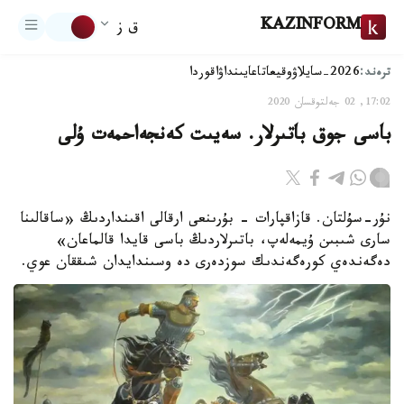
KAZINFORM
ق ز
ترەند:
2026-سايلاۋ
وقيعا
تاعايىنداۋ
اقوردا
17:02, 02 جەلتوقسان 2020
باسى جوق باتىرلار. سەيىت كەنجەاحمەت ۇلى
نۇر-سۇلتان. قازاقپارات - بۇرىنعى ارقالى اقىنداردىڭ «ساقالىنا
سارى شىبىن ۇيمەلەپ، باتىرلاردىڭ باسى قايدا قالماعان»
دەگەندەي كورەگەندىك سوزدەرى دە وسىندايدان شىققان عوي.