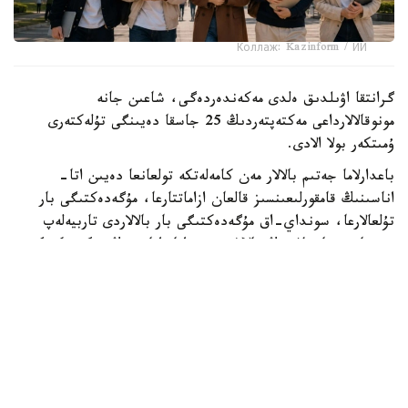
Коллаж: Kazinform / ИИ
گرانتقا اۋىلدىق ەلدى مەكەندەردەگى، شاعىن جانە
مونوقالالارداعى مەكتەپتەردىڭ 25 جاسقا دەيىنگى تۇلەكتەرى
ۇمىتكەر بولا الادى.
باعدارلاما جەتىم بالالار مەن كامەلەتكە تولعانعا دەيىن اتا-
اناسىنىڭ قامقورلىعىنسىز قالعان ازاماتتارعا، مۇگەدەكتىگى بار
تۇلعالارعا، سونداي-اق مۇگەدەكتىگى بار بالالاردى تاربيەلەپ
وتىرعان وتباسىلاردىڭ بالالارى مەن اتا-اناسىنىڭ مۇگەدەكتىگى
بار تالاپكەرلەرگە ارنالعان.
- ءبىلىم بەرۋ گرانتىنىڭ يەگەرلەرىنە وقۋ اقىسى جىلىنا 1
ميلليون تەڭگەگە دەيىن تولەنەدى. سونىمەن قاتار وقۋ
كەزەڭىندە اي سايىن 60 مىڭ تەڭگە كولەمىندە شاكىرتاقى
تاعايىندالادى. شاكىرتاقى جىل سايىن جازعى دەمالىس كەزەڭىن
قوسپاعاندا 10 اي بويى تولەنەدى،- دەلىنگەن حابارلامادا.