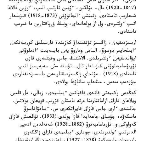
قىرلى، ءبىر سىرلى الاش اقساقالى اقىن شاڭگەرەي بوكەيەۆتىڭ
(1847-1920) مال- مۇلكىن، ءۇيىن تارتىپ الىپ، ءوزىن دالاعا
شىعارىپ تاستادى. وتىنشى ءالجانوۆتى (1873-1918) قىزىلدار
اتىپ ءولتىردى. ول از بولعانداي، ونىڭ ۇرپاقتارىن دا قىرىپ
تاستادى.
ارسىزدىقپەن، زاڭسىز تۇتقىنداۋ كەزىندە قارسىلىق كورسەتكەن
ءابىلحايىر دوسوۆ، الماس وماروۆ پەن بايسەيىت ءادىلوۆتى
ايۋاندىقپەن ءولتىرىلدى. الاشتىڭ جاس وفيتسەرى قازى
نۇرمۇحامبەتوۆتى قىزىلدار تال- تۇستە ەش سەبەپسىز اتىپ
تاستادى (1918) . مۇنداي زاڭسىزدىقتار مەن باسسىزدىقتاردى
جۇزدەپ ەمەس، مىڭداپ ساناۋعا بولادى.
كەڭەس وكىمەتى قاندى قاقپانىن ءبىلىمدى، زيالى، ەل قامىن
ويلاعان قازاق ازاماتتارىنا ەرتە باستان قۇرىپ قويعان بولاتىن.
جالىندى ءارى جاس قازاق قايراتكەرى س. ءسادۋاقاسوۆ
ماسكەۋدە جۇمباق جاعدايدا قازا بولدى (1933). تۇڭعىش قازاق
گەولوگى و. تۇرماعامبەتوۆ (1882-1928) شەتەلدەن ادەيى
الدىرتىپ ءولتىرىلدى. جوعارى ءبىلىمدى قازاق زاڭگەرى
رايىمجان مارسەكوۆ (1878-1927) بىلەتىندەردىڭ ايتۋىنشا،