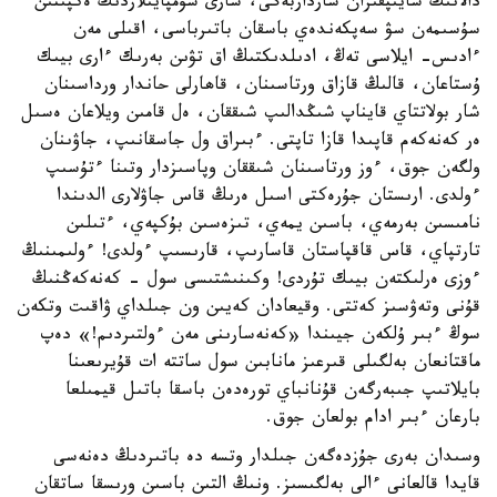
دالانىڭ سايىپقىران سارداربەگى، سارى سۇمپايىلاردىڭ ەكپىنىن
سۇسىمەن سۋ سەپكەندەي باسقان باتىرباسى، اقىلى مەن
ءادىس- ايلاسى تەڭ، ادىلدىكتىڭ اق تۋىن بەرىك ءارى بيىك
ۇستاعان، قالىڭ قازاق ورتاسىنان، قاھارلى حاندار ورداسىنان
شار بولاتتاي قايناپ شىڭدالىپ شىققان، ەل قامىن ويلاعان ەسىل
ەر كەنەكەم قاپىدا قازا تاپتى. ءبىراق ول جاسقانىپ، جاۋىنان
ولگەن جوق، ءوز ورتاسىنان شىققان وپاسىزدار وتىنا ءتۇسىپ
ءولدى. ارىستان جۇرەكتى اسىل ەرىڭ قاس جاۋلارى الدىندا
نامىسىن بەرمەي، باسىن يمەي، تىزەسىن بۇكپەي، ءتىلىن
تارتپاي، قاس قاقپاستان قاسارىپ، قارىسىپ ءولدى! ءولىمىنىڭ
ءوزى ەرلىكتەن بيىك تۇردى! وكىنىشتىسى سول - كەنەكەڭنىڭ
قۇنى وتەۋسىز كەتتى. وقيعادان كەيىن ون جىلداي ۋاقىت وتكەن
سوڭ ءبىر ۇلكەن جيىندا «كەنەسارىنى مەن ءولتىردىم!» دەپ
ماقتانعان بەلگىلى قىرعىز مانابىن سول ساتتە ات قۇيرىعىنا
بايلاتىپ جىبەرگەن قۇنانباي تورەدەن باسقا باتىل قيمىلعا
بارعان ءبىر ادام بولعان جوق.
وسىدان بەرى جۇزدەگەن جىلدار وتسە دە باتىردىڭ دەنەسى
قايدا قالعانى ءالى بەلگىسىز. ونىڭ التىن باسىن ورىسقا ساتقان