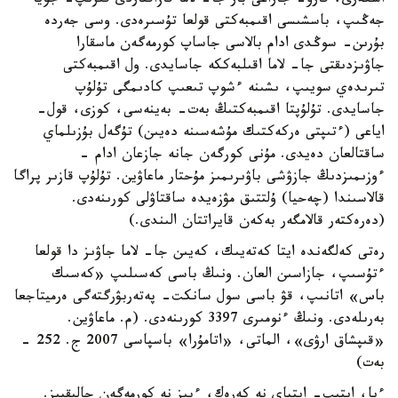
اسكەرى، قارۋ- جاراعى بار جا- لاما قازاقتاردى قىرىپ- جويا
جەڭىپ، باسشىسى اقىمبەكتى قولعا تۇسىرەدى. وسى جەردە
بۇرىن- سوڭدى ادام بالاسى جاساپ كورمەگەن ماسقارا
جاۋىزدىقتى جا- لاما اقىلبەككە جاسايدى. ول اقىمبەكتى
تىرىدەي سويىپ، ىشىنە ءشوپ تىعىپ كادىمگى تۇلۇپ
جاسايدى. تۇلۇپتا اقىمبەكتىڭ بەت- بەينەسى، كوزى، قول-
اياعى (ءتىپتى ەركەكتىك مۇشەسىنە دەيىن) تۇگەل بۇزىلماي
ساقتالعان دەيدى. مۇنى كورگەن جانە جازعان ادام -
ءوزىمىزدىڭ جازۋشى باۋىرىمىز مۇحتار ماعاۋين. تۇلۇپ قازىر پراگا
قالاسىندا (چەحيا) ۇلتتىق مۋزەيدە ساقتاۋلى كورىنەدى.
(دەرەكتەر قالامگەر بەكەن قايراتتان الىندى.)
رەتى كەلگەندە ايتا كەتەيىك، كەيىن جا- لاما جاۋىز دا قولعا
ءتۇسىپ، جازاسىن العان. ونىڭ باسى كەسىلىپ «كەسىك
باس» اتانىپ، قۋ باسى سول سانكت- پەتەربۋرگتەگى ەرميتاجعا
بەرىلەدى. ونىڭ ءنومىرى 3397 كورىنەدى. (م. ماعاۋين.
«قىپشاق ارۋى»، الماتى، «اتامۇرا» باسپاسى 2007 ج. 252 -
بەت)
ءيا، ايتىپ- ايتپاي نە كەرەك، ءبىز نە كورمەگەن حالىقپىز.