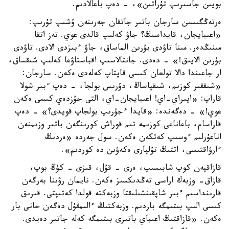
بويىن جاسىرىپ تۇراتىن»، - دەپ باعالادىم.
ەرتەڭگىسىن سارجان باتىر جاتقان جەرىنەن ۇشىپ تۇرىپ:
«اعىبايجان، قايداسىڭ؟ جاۋ كەلىپ قالدى عوي. تەز اتقا
مىنىڭدەر. مىنا تاۋدى بۇرىن الماساق، جاۋ ءبىزدى الادى. تاۋدى
بۇرىن الايىق!» - دەدى. جانتالاسىپ اقباستاۋعا كەلىپ شىقساق،
ار جاعىندا دالا تولعان كىسى قاپتاپ كەلەدى ەكەن. سارجان:
«شىققىر كوزىم، شىقپاساڭ، دۇرىس بولجا، - دەپ ءبىر شولا
قاراپ: «اپىراي-اي! اعىبايجان-اي، التى جۇزدەي كىسى ەكەن
عوي!» - دەگەندە: «قايدا ءجۇرىپ بولجاپ قويدى؟» - دەپ
قاراسام، باعاناعى كوزىمە تىم قوراش كورىنگەن باتىر وزىمنەن
اناعۇرلىم ءوسىپ كەتكەن ەكەن. سول جەردە «ەردىڭ
ءارۋاقتىسى، اتتىڭ تۇلپارى ەكەۋىن دە كوردىم».
قازاقپەن كوپ شابىسىپ، ەرى - قۇل، قىزى - كۇڭ بوپ،
قازاق- وزبەك اراسى تەڭدىكسىز ەكەن. نايمان رۋىنا بەرگەن
قارىنداسىم ءبىر شاپقىنشىلىقتا وزبەكتە قولدا كەتىپتى. قىرىق
كىسى الىپ بىتىمگە باردىم. وزبەكتىڭ ءالىمقۇل دەگەن حانى بار
ەكەن. «قازاقتىڭ اعىباي باتىرى بىتىمگە كەلە جاتىر دەيدى.