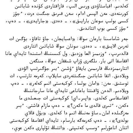
كەلدىم. اقباستاۋدى ورىس الىپ، قازاقتاردى كۇندە شاباتىن
كورىنەدى. مەن الپىس ادام، سەن قىرىق جىگىت ەرت، ءجۇز
كىسى بولىپ سوعان بارايىق»، - دەدى. «جارايدى»، - دەپ،
ءجۇز كىسى بوپ اتتاندىق.
جەر شاماسىنا بارعان سوڭ: «اعىبايجان، جاۋ تاقاۋ، بۇگىن ات
تەرىن الايىق»، - دەدى. سونان سوڭ شاباتىن اتتاردى
قالدىرىپ، ءوزىمىز العا وزدىق. ول كىسىنىڭ استىندا تايداي عانا
اققاسقا اتى بار. ىلگەرى ۇزاپ شىققان سوڭ، مىنگەن
اتتارىمىزدىڭ قارىمىن بايقاۋ ءۇشىن ءبىر جۇگىرتىپ الۋدى
ويلادىق. اتقا شاباتىن جىگىتتەردى سايلاپ، كەرمە تارتىپ، ات
توستىق. مەن: «امان بولسا، كوكبەستى اتىم كەلەر»، - دەپ
ويلادىم. الدەن ۋاقىتتا باعاناعى تايداي عانا سارجاننىڭ
اققاسقاسى كەلدى. «اپىر-اي! كوكبەستى ات جىعىلدى ما
ەكەن، ءتىرى قالدى ما ەكەن؟» - دەپ مازام قاشتى. ءبىر
مەزگىلدە امان-ساۋ مەنىڭ اتىم دا كەلدى. «بۇل قالاي
بولدى؟»، - دەپ كەرمەگە بارسام، تايداي اققاسقا كوكبەستى
اتتان اناعۇرلىم ءوسىپ كەتىپتى. «اتتىڭ تۇلپارى ەكەن عوي،