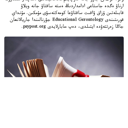
ارناۋ ەگدە جاستاعى ادامداردىڭ ەستە ساقتاۋ جانە ويلاۋ
قابىلەتىن ۇزاق ۋاقىت ساقتاۋعا كومەكتەسۋى مۇمكىن. مۇنداي
قورىتىندى Educational Gerontology جۋرنالىندا جاريالانعان
جاڭا زەرتتەۋدە ايتىلدى، دەپ حابارلايدى psypost.org.
سۋرەت: istockphoto.com
عالىمداردىڭ مالىمەتىنشە، جاس ۇلعايعان سايىن ادامنىڭ جادى،