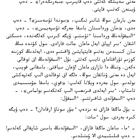
مەنى سەيىلگە كەتتى دەپ قايىرىپ جىبەرىڭدەر!» - دەپ
ۇيىنەن كەتىپ قاپتى.
مەن بارعان سوڭ شاتىر تىگىپ، «سوندا تۇسەسىز»؟ - دەپ
ەدى، «حان ورداسىنان باسقا جەرگە تۇسپەيمىن»، - دەپ
ءالىمقۇلدىڭ ورداسىنا ءتۇستىم. ۇيگە كىرىپ كەلگەندە، ەسىكتى
اشقان ءبىر اپپاق ايەل ماعان جالت قارادى. سول كۇندە مىڭ
سان كىسىدەن بەتىم قايتپايتىن ۋاقىتىم ەدى، ايەلدىڭ كوزىنە
كوزىم تۇراقتاماي تايىپ كەتتى. بۇل ءالىمقۇلدىڭ اق توقالى
ەكەن. ونىڭ دا نازارى ماعان اۋعان سياقتى. باسقانى قويىپ،
ايەل دە مەنى ۇناتقان سوڭ، ەلگە اق توقالدى الىپ كەتپەكشى
بولدىم. سول جەردە ويلانا كەلىپ: «قوي، باسقا جۇمىسىمدى
تاستاپ، ءبىر ايەلدى قىزىعىپ الىپ كەتكەنىم بولماس»، -
دەپ ءالىمقۇلدى شاقىرتتىم. ءالىمقۇل:
- بۇل ماڭقا قازاق نە ىزدەپ ءجۇر سوناۋ ارقادان؟ - دەپ ۇيگە
كىرە بەردى. سول ءسات:
- ءما، ساعان ماڭقا قازاق، ءالىمقۇلدىڭ باسىن شاپقالى كەلدىم!
- دەپ قىلىشىمدى الا ۇمتىلدىم.