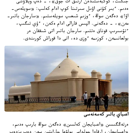
جىگىت، كوكبەستىدەن ارتىق ات جوق»، - دەپ ويلاۋشى
ەدىم. ءبىر كۇنى اۋىل سىرتىنا كوپ ادام كەلىپ: «سويلەس-
اۋ!» دەگەن سوڭ، ءوزىم شىعىپ سويلەستىم. «سارجان باتىر-
مەن»، - دەگەنى. الپىس قارالى ادام ەكەن، ءۇي تىگىپ،
ءتۇسىرىپ قوناق ەتتىم. سارجان باتىر اتى شىققان ەر
بولعانىمەن، كوزىمە ءوزى دە، اتى دا قوراش كورىندى.
اعىباي باتىر كەسەنەسى
ەرتەڭگىسىن «اعىبايجان كەلسىن» دەگەن سوڭ بارىپ ەدىم،
«اعىبايجان، ارقادا جولداس بولۋعا جارايتىن سەن دەپ ىزدەپ