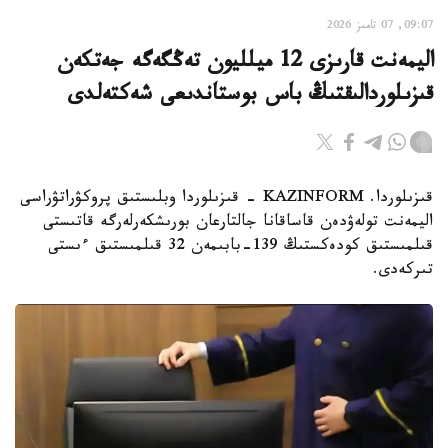
09:07, 07 تامىز 2026
اليمەنت قارىزى 12 ميلليون تەڭگەگە جەتكەن
قىزىلوردالىقتىڭ باس بوستاندىعى شەكتەلدى
قىزىلوردا. KAZINFORM - قىزىلوردا وبلىستىق پروكۋراتۋراسى
اليمەنت تولەۋدەن قاساقانا جالتارعان بورىشكەرلەرگە قاتىستى
قىلمىستىق كودەكستىڭ 139-بابىمەن 32 قىلمىستىق ءىستى
تىركەدى.