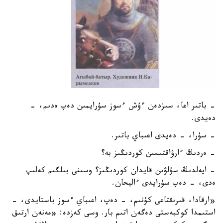
- باتىر اعا، سىزدەن ءۇش ءسوز سۇرايمىن دەپ ەدىم، -
دەيدى.
- سۇرا، - دەيدى اعىباي باتىر.
- ەردىڭ ءارۋاقتىسىن كوردىڭىز بە؟
- ايەلدىڭ سۇلۋىن قايدان كوردىڭىز؟ وسىنى بىلگىم كەلىپ
ەدى، - دەپ سۇرايدى ءاليحان.
«ارقادا، قىرىقتاعى كۇنىم، - دەپ، اعىباي ءسوز باستايدى، -
استىمدا كوكبەستى دەگەن اتىم بار. وسى كەزدە: «مەنەن ارتىق