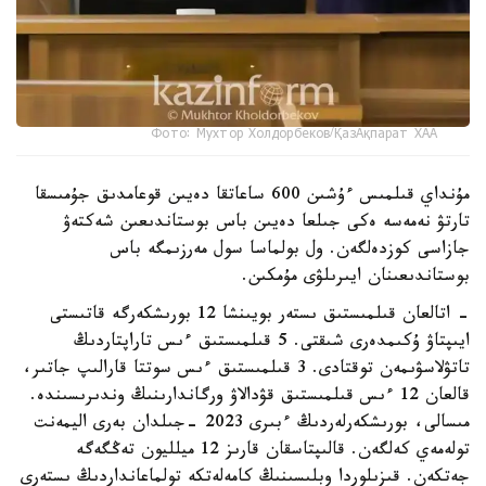
Фото: Мухтор Холдорбеков/ҚазАқпарат ХАА
مۇنداي قىلمىس ءۇشىن 600 ساعاتقا دەيىن قوعامدىق جۇمىسقا
تارتۋ نەمەسە ەكى جىلعا دەيىن باس بوستاندىعىن شەكتەۋ
جازاسى كوزدەلگەن. ول بولماسا سول مەرزىمگە باس
بوستاندىعىنان ايىرىلۋى مۇمكىن.
- اتالعان قىلمىستىق ىستەر بويىنشا 12 بورىشكەرگە قاتىستى
ايىپتاۋ ۇكىمدەرى شىقتى. 5 قىلمىستىق ءىس تاراپتاردىڭ
تاتۋلاسۋىمەن توقتادى. 3 قىلمىستىق ءىس سوتتا قارالىپ جاتىر،
قالعان 12 ءىس قىلمىستىق قۋدالاۋ ورگاندارىنىڭ وندىرىسىندە.
مىسالى، بورىشكەرلەردىڭ ءبىرى 2023 -جىلدان بەرى اليمەنت
تولەمەي كەلگەن. قالىپتاسقان قارىز 12 ميلليون تەڭگەگە
جەتكەن. قىزىلوردا وبلىسىنىڭ كامەلەتكە تولماعانداردىڭ ىستەرى