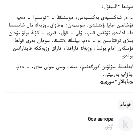
سوندا ءالىمقۇل:
- ەر شەكىسپەي بەكىسپەس، دوستىققا - ءتوسىم! - دەپ
قۇشاعىن جايا ۇمتىلدى. سونىمەن: «قازاق-وزبەك مال شابىسسا
دا، ادامدى تۇتقىن قىپ، ۇلى - قۇل، قىزى - كۇڭ بولۋ بۇدان
بىلاي توقتاسىن!» - دەپ بيلىك ەتتىك. سودان بەرى قولعا
تۇسكەن ادام بولسا، وزبەك قازاققا، قازاق وزبەككە قايتاراتىن
بولدى.
ايەلدىڭ سۇلۋىن كورگەنىم، مىنە، وسى جولى ەدى، - دەپ
جاۋاپ بەرىپتى.
«بابالار ءسوزى»
قوعام
без автора
اۆتور