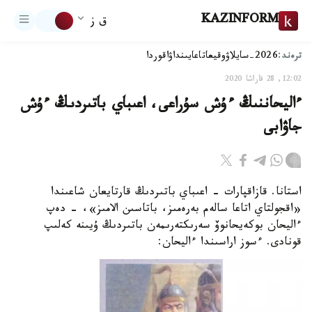
KAZINFORM
ق ز
ترەند:
2026-سايلاۋ
وقيعا
تاعايىنداۋ
اقوردا
12:02, 28 قاراشا 2020
ءاليحاننىڭ ءۇش سۇراعى، اعىباي باتىردىڭ ءۇش
جاۋابى
استانا. قازاقپارات - اعىباي باتىردىڭ قارتايعان شاعىندا
«اقجولتاي اتاعا سالەم بەرەمىز، باتاسىن الامىز»، - دەپ
ءاليحان بوكەيحانوۆ سەرىكتەرىمەن باتىردىڭ ۇيىنە كەلىپ
قونادى. ءسوز اراسىندا ءاليحان: