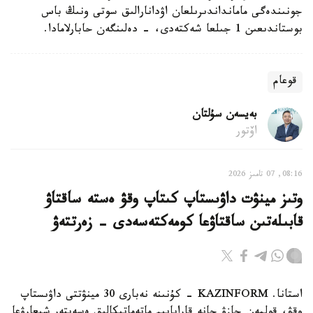
جونىندەگى مامانداندىرىلعان اۋدانارالىق سوتى ونىڭ باس
بوستاندىعىن 1 جىلعا شەكتەدى، - دەلىنگەن حابارلامادا.
قوعام
بەيسەن سۇلتان
اۆتور
08:16, 07 تامىز 2026
وتىز مينۋت داۋىستاپ كىتاپ وقۋ ەستە ساقتاۋ
قابىلەتىن ساقتاۋعا كومەكتەسەدى - زەرتتەۋ
استانا. KAZINFORM - كۇنىنە نەبارى 30 مينۋتتى داۋىستاپ
وقۋ، قولمەن جازۋ جانە قاراپايىم ماتەماتيكالىق ەسەپتەر شىعارۋعا