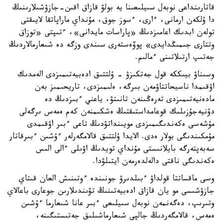
قاتارىنداعى نوبەل سىيلىعىنا يە بولۋ قازاق اقىن-جازۋشىلارىنىڭ
دا ۇلكەن ارمانى، ءارى، ءسوز جوق، مۇنداي ماراپاتقا لايىقتى
تولەن ابدىك اعامىزدىڭ «پاراسات مايدانى»، ءتىپتى «توزاق
وتتارى جىمىڭدايدى» پوۆەستەرى سىندى وزگە دە شىعارمالاردىڭ
جەتىپ ارتىلاتىنى ءمالىم.
وسىناۋ بيىككە قول جەتكىزۋ - ۇلتتىق ادەبيەتىمىزدى الەمدىك
اۋقىمدا ناسيحاتتاۋمەن بىرگە، ەلىمىزدى، تاريحىمىز بەن
مادەنيەتىمىزدى تەرەڭىنەن تانىتۋ، ياعني ءبىزدىڭ دە
دۇنيەجۇزىلىك قوعامداستىقتىڭ ەشكىمنەن كەم ەمەس ىرگەلى
مۇشەسى ەكەندىگىمىزدى مويىنداتۋدىڭ تاعى ءبىر اۋقىمدى
مۇمكىندىگى بولار ەدى. الايدا ۇلتتىق قالامگەرلەر ءۇشىن ءبىرقاتار
سەبەپتەرگە بايلانىستى مۇنداي تويدىڭ اۋىلى ءالى الىس
ەكەندىگى ناقتى دالەلدەرمەن ايتىلۋدا.
وسى ماقساتتا قولداۋ ءبىلدىرۋ جونىندە ءوتىنىش العان قىتاي
جازۋشىسى مو يان قازاق ادەبيەتىنىڭ تۋىندىلارىن جوعارى باعالاي
وتىرىپ، دەگەنمەن نوبەل سىيلىعى ءبىر عانا شىعارما ءۇشىن
ەمەس، قالامگەردىڭ جالپى شىعارماشىلىق جەتىستىگىنە،