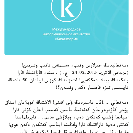
ەسەنعاليدىڭ جىرلارىن وقىپ، ەسىمنەن تانىپ وتىرمىن!
(«جاس الاش» 24.02.2015 ج. ) . مىنە، قازاقتىڭ قارا
ولەڭىنىڭ بيىك دەڭگەيى! ادامزاتتىڭ كوزىن ارباعان 50 ەلدىڭ
قايسىسى تىزە قاعىسار ەكەن ونىمەن؟!
ەسەنعالي - 21- عاسىردىڭ ۇلى اقىنى! الاشتىڭ اتويلاعان اسقاق
رۋحى كاۋىرلەر حان كەنەنىڭ باسىن كەسىپ العان كۇنى قارا
اسپانعا ۇشىپ كەتكەن دەپ، ويلاۋشى ەدىم.. . قايرىلماسقا
كەتتى دەپ! قازاقتىڭ قارا ولەڭىنە اينالىپ كەتكەن ەكەن عوي!
مۇنداي ۇلى جىرى بار ەلدىڭ سيۆليزاتسيا كوگىنە شىرقاپ