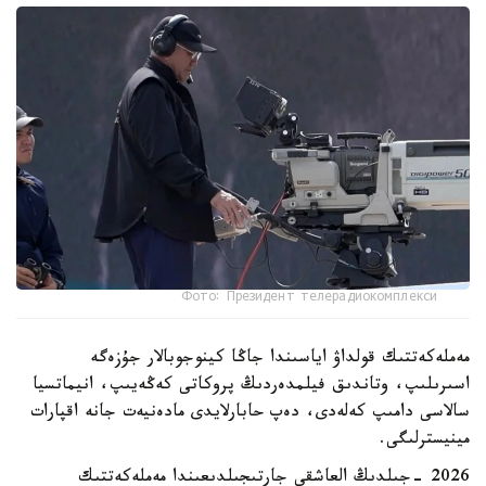
Фото: Президент телерадиокомплекси
مەملەكەتتىك قولداۋ اياسىندا جاڭا كينوجوبالار جۇزەگە
اسىرىلىپ، وتاندىق فيلمدەردىڭ پروكاتى كەڭەيىپ، انيماتسيا
سالاسى دامىپ كەلەدى، دەپ حابارلايدى مادەنيەت جانە اقپارات
مينيسترلىگى.
2026 -جىلدىڭ العاشقى جارتىجىلدىعىندا مەملەكەتتىك