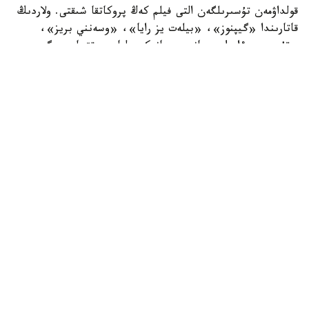
قولداۋمەن تۇسىرىلگەن التى فيلم كەڭ پروكاتقا شىقتى. ولاردىڭ
قاتارىندا «گيپنوز»، «بيلەت يز رايا»، «وسەنني بريز»،
«قۇت»، «ءابىل» جانە «پريانيكي دليا ەە وتتسا، موەگو
پرادەدا، ەە دەدا» دەرەكتى فيلمى بار.
دەرەكتى فيلمنىڭ ەلىمىزدەگى كينوتەاترلاردا كەڭ پروكاتقا
شىعۋى ۇلتتىق كينو سالاسى ءۇشىن ماڭىزدى وقيعا بولدى. بۇل
اۆتورلىق جوبالاردىڭ كەڭ اۋديتورياعا جول اشۋىنا مۇمكىندىك
بەرەدى.
جاڭا كينوجوبالاردى جۇزەگە اسىرۋ جۇمىستارى دا جالعاسىپ
جاتىر. ۇلتتىق كينونى قولداۋ مەملەكەتتىك ورتالىعىنىڭ
قولداۋىمەن «مۇعالىم» جانە «كەنجەم قايدا؟» فيلمدەرىنىڭ
ءوندىرىسى اياقتالدى. قازىر 23 كينوجوبا ازىرلەنۋدە، ونىڭ 21
ءىن جىل سوڭىنا دەيىن اياقتاۋ جوسپارلانىپ وتىر. سونىمەن
قاتار كونكۋرستىق ىرىكتەۋ ناتيجەسىندە تاعى 18 كينوجوبا
مەملەكەتتىك قولداۋعا يە بولدى.
«وتاندىق انيماتسيانى دامىتۋ جۇمىسى - سالاداعى باسىم