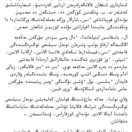
كىتاپتارى شىققان قالامگەرلەرمەن ارنايى كەزدەسۋ، شىعارماشىلىق
كەشتەر ت. ب. وتكەنىن كورگەن دە، ەستىگەن دە ەمەسپىز.
مۇنداي فورماتتاعى ءىس-شارالار وزگە مەملەكەتتىك ورگانداردا دا
وتكەندىگى جايىندا اقپاراتتى مۇلدە كوزىمىز شالعان ەمەس.
ال، باسقاسىن ايتپاعاندا، ءدال وسى بىزدەر جۇرگەن مەكەمە
اڭگىمەگە ارقاۋ بولىپ وتىرعان نوبەل سىيلىعى توڭىرەگىندەگى
قاجەتتى ءىس-قيمىلدارعا تىكەلەي قاتىسا الاتىن، ارالاسا الاتىن،
ءتىپتى، ءوز قۇزىرى شەگىندە حالىقارالىق ارەنادا قاجەتتى
جاردەم دە بەرە الاتىن مەكەمە عوي. ءبىر دە ءبىر قالامگەر، زيالى
ادام ونىڭ ەسىگىن اشىپ كورمەسە، ونىڭ ىشىندەگىلەر ولاردى
قايدان ءبىلسىن. بۇل ءۇشىن بۇگىنگى ءومىر ريتمىندە جۇرگەن
جاس مامانداردى كىنالاۋدىڭ ءوزى قيىن.
ولاي بولسا، جەكە جازۋشىنىڭ قولىنان كەلمەيتىن نوبەل سىيلىعى
توڭىرەگىندەگى تىرلىك قالايشا تۇتاس مەملەكەتتىك ساياساتتىڭ
باعىتىنا اينالا الادى. مۇنداي كوزقاراس، ۇستانىممەن -
ەشقاشان.