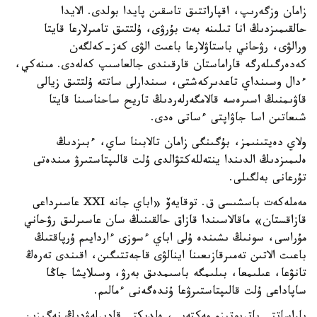
زامان وزگەرىپ، اقپاراتتىق تاسقىن پايدا بولدى. الايدا
حالقىمىزدىڭ انا تىلىنە بەت بۇرۋى، ۇلتتىق تامىرلارعا قايتا
ورالۋى، رۋحاني باستاۋلارعا باعىت الۋى كەز-كەلگەن
كەدەرگىلەرگە قاراماستان قارقىندى جالعاسىپ كەلەدى. مىنەكي،
ءدال وسىنداي تاعدىركەشتى، سىندارلى ساتتە ۇلتتىق زيالى
قاۋىمنىڭ اسىرەسە قالامگەرلەردىڭ تاريح ساحناسىنا قايتا
شىعاتىن اسا جاۋاپتى ءساتى ەدى.
ولاي دەيتىنىمز، بۇگىنگى زامان تالابىنا ساي، ءبىزدىڭ
ەلىمىزدىڭ الدىندا ينتەللەكتۋالدى ۇلت قالىپتاستىرۋ مىندەتى
تۇرعانى بەلگىلى.
مەملەكەت باسشىسى ق. توقايەۆ «اباي جانە XXI عاسىرداعى
قازاقستان» ماقالاسىندا قازاق حالقىنىڭ سان عاسىرلىق رۋحاني
مۇراسى، سونىڭ ىشىندە ۇلى اباي ءسوزى ءاردايىم ۇرپاقتىڭ
باعىت الاتىن تەمىرقازىعىنا اينالۋى قاجەتتىگىن، اقىندى تەرەڭ
تانۋعا، عىلىمعا، بىلىمگە باسىمدىق بەرۋ، وسىلايشا جاڭا
ساپاداعى ۇلت قالىپتاستىرۋعا ۇندەگەنى ءمالىم.