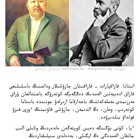
سۋرەت: mobilaser.kz ،wikipedia.org سايتىنان الىندى
استانا. قازاقپارات - قازاقستان جازۋشىلار وداعىنىڭ باسشىلىعى
قازاق ادەبيەتىن الەمدىك دەڭگەيگە كوتەرۋگە باعىتتالعان ۇزاق
مەرزىمدى مەملەكەتتىك باعدارلاما ازىرلەۋ جونىندە باستاما
كوتەرىپ، وعان، ەڭ الدىمەن، جازۋشى قاۋىمنىڭ ءوزى قىزۋ
قولداۋ بىلدىرۋدە.
ءيا، كۇنى بۇگىنگە دەيىن كوپتەگەن ەلدەردىڭ وكىلى الىپ
جاتقان الەمدەگى ەڭ ايگىلى، بەدەلدى سىيلىقتاردىڭ