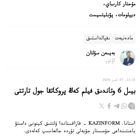
مۇحتار كارىباي،
ديپلومات، پۋبليتسيست
مادەنيەت
ىقپالداستىق
بەيسەن سۇلتان
اۆتور
11:53, 07 تامىز 2026
بيىل 6 وتاندىق فيلم كەڭ پروكاتقا جول تارتتى
استانا. KAZINFORM - قازاقستاندا ۇلتتىق كينونى دامىتۋ
باعىتىنداعى جۇمىستار جۇيەلى تۇردە جالعاسىپ كەلەدى.