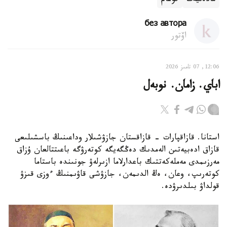
مادەنيەت
قوعام
без автора
اۆتور
12:06, 07 تامىز 2026
اباي. زامان. نوبەل
استانا. قازاقپارات - قازاقستان جازۋشىلار وداعىنىڭ باسشىلىعى
قازاق ادەبيەتىن الەمدىك دەڭگەيگە كوتەرۋگە باعىتتالعان ۇزاق
مەرزىمدى مەملەكەتتىك باعدارلاما ازىرلەۋ جونىندە باستاما
كوتەرىپ، وعان، ەڭ الدىمەن، جازۋشى قاۋىمنىڭ ءوزى قىزۋ
قولداۋ بىلدىرۋدە.