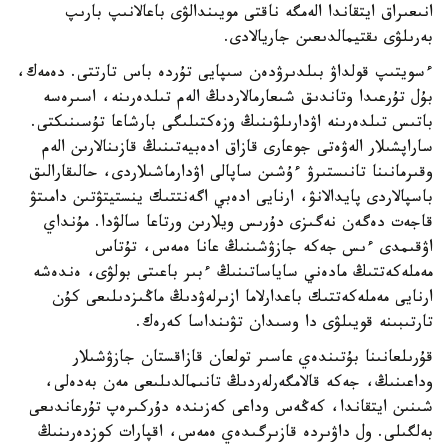
انىعىراق ايتقاندا الەمگە ناقتى مويىندالۋى باعالانىپ بارىپ
بەرىلۋى ىقتيمالدىعىن جاريالادى.
ءسويتىپ قولداۋ بىلدىرۋدەن سىپايى تۇردە باس تارتتى. دەمەك،
بۇل تۇرعىدا وتاندىق شىعارمالاردىڭ الەم تىلدەرىنە، اسىرەسە
باتىس تىلدەرىنە اۋدارىلۋىنىڭ وزەكتىلىگى بارشاعا تۇسىنىكتى.
ساراپشىلار الەۋەتى جوعارى قازاق ادەبيەتىنىڭ قازىنالارىن الەم
وقىرمانىنا تانىستىرۋ ءۇشىن ساپالى اۋدارماشىلاردى، حالىقارالىق
باسپالاردى پايدالانۋ، ارنايى ادەبي اگەنتتىك ينستيتۋتىن دامىتۋ
قاجەت دەگەن نەگىزى دۇرىس ويلارىن ورتاعا سالۋدا. مۇنداي
اۋقىمدى ءىس جەكە جازۋشىنىڭ عانا ەمەس، تۇتاس
مەملەكەتتىڭ مادەني ساياساتىنىڭ ءبىر باعىتى بولۋى، ەندەشە
ارنايى مەملەكەتتىك باعدارلاما ازىرلەۋدىڭ ماڭىزدىلىعى كۇن
تارتىبىنە قويىلۋى دا وسىدان تۋىنداسا كەرەك.
قۇرىلعانىنا بۇتىندەي عاسىر تولعان قازاقستان جازۋشىلار
وداعىنىڭ، جەكە قالامگەرلەردىڭ تانىمالدىلىعى مەن بەدەلى،
شىنىن ايتقاندا، كەڭەس وداعى كەزىندە دۇركىرەپ تۇرعاندىعى
بەلگىلى. ول داۋىردە قازىرگىدەي ەمەس، اقپارات كوزدەرىنىڭ