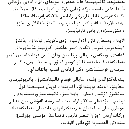
مەمقىزمەت تاقىرىبىندا عانا ەمەس، سونداي-اق، ادەبي رۋحاني
مايدانداعى ماسەلەلەرگە ۇدايى كوڭىل ءبولىپ، كلاسسيكالىق
ەڭبەكتەرمەن قاتار قازىرگى زامانعى قالامگەرلەردىڭ جاڭا
تۋىندىلارىنا تىڭ پىكىر ءبىلدىرىپ، تالداۋ ماقالالارىن جازۋ
داستۇرىمىزدەن باس تارتپايمىز.
الايدا، وسىعان نازار اۋدارىپ، ازدى-كوپتى قولداۋ، جاقتاۋ
ءبىلدىرىپ تىرس ەتكەن ءبىر بەلگىنى كوزىمىز شالماي-اق
كەلەدى. ويتكەنى، زيالى ورتا مەن ودان تىس قوعامداستىق ءبىر
مەملەكەتتىڭ ىشىندە قاتار ءومىر ءسۇرىپ جاتقانىمەن، ءبىر-
بىرىمەن قوسىلمايتىن ەكى ارنامەن اعىپ جاتقانداي.
ينتەللەكتۋالدى ۇلت، ساپالى قوعام قالىپتاستىرۋ، پاتريوتيزمدى
نىعايتۋ، الەمگە مويىندالۋ، اقىرىندا، نوبەل سىيلىعىنا قول
جەتكىزۋ ءۇشىن ەسكى، پايداسىز، ناتيجەسىز ۇردىستەردەن
ارىلىپ، مۇددەلى سالالار اراسىندا، اسىرەسە الەۋەتى مەن ىقپالى
جوعارى سان مىڭداعان قىزمەتكەرلەردى قامتىعان مەملەكەتتىك
ورگاندارمەن ءوزارا تىعىز قارىم-قاتىناستا جۇمىس جۇرگىزۋ
مىندەتى الدىمىزدا تۇرعانى اقيقات.