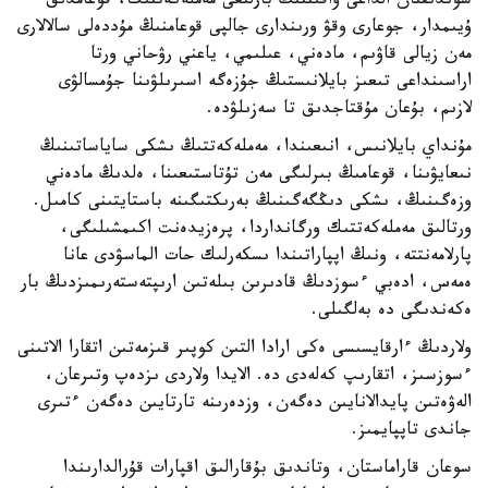
سوندىقتان الداعى ۋاقىتتىڭ بارلىعى مەملەكەتتىك، قوعامدىق
ۇيىمدار، جوعارى وقۋ ورىندارى جالپى قوعامنىڭ مۇددەلى سالالارى
مەن زيالى قاۋىم، مادەني، عىلىمي، ياعني رۋحاني ورتا
اراسىنداعى تىعىز بايلانىستىڭ جۇزەگە اسىرىلۋىنا جۇمسالۋى
لازىم، بۇعان مۇقتاجدىق تا سەزىلۋدە.
مۇنداي بايلانىس، انىعىندا، مەملەكەتتىڭ ىشكى ساياساتىنىڭ
نىعايۋىنا، قوعامىڭ بىرلىگى مەن تۇتاستىعىنا، ەلدىڭ مادەني
وزەگىنىڭ، ىشكى دىڭگەگىنىڭ بەرىكتىگىنە باستايتىنى كامىل.
ورتالىق مەملەكەتتىك ورگانداردا، پرەزيدەنت اكىمشىلىگى،
پارلامەنتتە، ونىڭ اپپاراتىندا ىسكەرلىك حات الماسۋدى عانا
ەمەس، ادەبي ءسوزدىڭ قادىرىن بىلەتىن ارىپتەستەرىمىزدىڭ بار
ەكەندىگى دە بەلگىلى.
ولاردىڭ ءارقايسىسى ەكى ارادا التىن كوپىر قىزمەتىن اتقارا الاتىنى
ءسوزسىز، اتقارىپ كەلەدى دە. الايدا ولاردى ىزدەپ وتىرعان،
الەۋەتىن پايدالانايىن دەگەن، وزدەرىنە تارتايىن دەگەن ءتىرى
جاندى تاپپايمىز.
سوعان قاراماستان، وتاندىق بۇقارالىق اقپارات قۇرالدارىندا