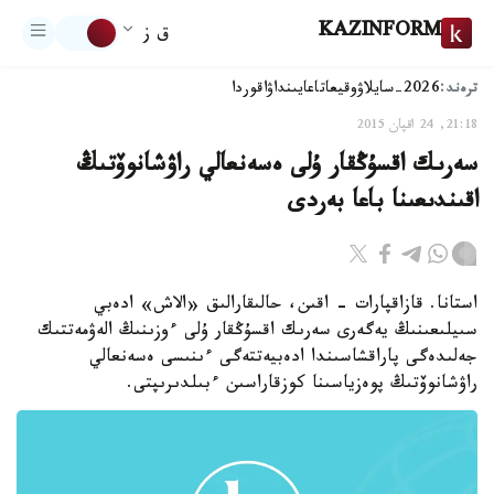
KAZINFORM
ق ز
ترەند:
2026-سايلاۋ
وقيعا
تاعايىنداۋ
اقوردا
21:18, 24 اقپان 2015
سەرىك اقسۇڭقار ۇلى ەسەنعالي راۋشانوۆتىڭ
اقىندىعىنا باعا بەردى
استانا. قازاقپارات - اقىن، حالىقارالىق «الاش» ادەبي
سىيلىعىنىڭ يەگەرى سەرىك اقسۇڭقار ۇلى ءوزىنىڭ الەۋمەتتىك
جەلىدەگى پاراقشاسىندا ادەبيەتتەگى ءىنىسى ەسەنعالي
راۋشانوۆتىڭ پوەزياسىنا كوزقاراسىن ءبىلدىرىپتى.