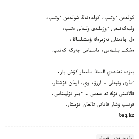
كولدەن ءوتىپ، كولدەنەڭ شولدەن ءوتىپ،
ولمەگەنمەن ءوزىڭدى ولمەلى ەتىپ،
ەل جادىنان تەزىرەك ۇمىتىلساڭ،
ەشكىم بىلمەس، تانىماس جەرگە كەتىپ.
بىزدە نەندەي الىسقا سامعار كۇش بار،
ءبارى وتپەلى - ارزۋ، وي، ارمان قۇشتار.
قالاتىنى تۇك تە ەمەس - ءبىر قۇلپىتاس،
قونىپ ۇشار قاناتى تالعان قۇستار.
baq.kz