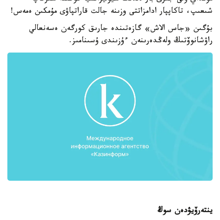
شىعىپ، تاكاپپار ادامزاتتى وزىنە جالت قاراتپاۋى مۇمكىن ەمەس!
بۇگىن «جاس الاش» گازەتىندە جارىق كورگەن ەسەنعالي
راۋشانوۆتىڭ ولەڭدەرىنەن ءۇزىندى ۇسىنامىز.
ينتەرۆيۋدەن سوڭ