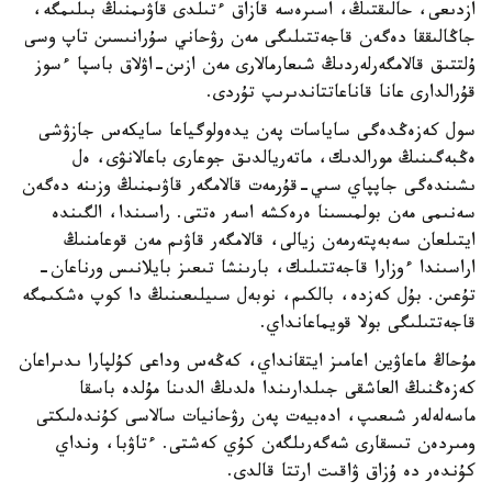
ازدىعى، حالىقتىڭ، اسىرەسە قازاق ءتىلدى قاۋىمنىڭ بىلىمگە،
جاڭالىققا دەگەن قاجەتتىلىگى مەن رۋحاني سۇرانىسىن تاپ وسى
ۇلتتىق قالامگەرلەردىڭ شىعارمالارى مەن ازىن-اۋلاق باسپا ءسوز
قۇرالدارى عانا قاناعاتتاندىرىپ تۇردى.
سول كەزەڭدەگى ساياسات پەن يدەولوگياعا سايكەس جازۋشى
ەڭبەگىنىڭ مورالدىك، ماتەريالدىق جوعارى باعالانۋى، ەل
ىشىندەگى جاپپاي سىي-قۇرمەت قالامگەر قاۋىمنىڭ وزىنە دەگەن
سەنىمى مەن بولمىسىنا ەرەكشە اسەر ەتتى. راسىندا، الگىندە
ايتىلعان سەبەپتەرمەن زيالى، قالامگەر قاۋىم مەن قوعامنىڭ
اراسىندا ءوزارا قاجەتتىلىك، بارىنشا تىعىز بايلانىس ورناعان-
تۇعىن. بۇل كەزدە، بالكىم، نوبەل سىيلىعىنىڭ دا كوپ ەشكىمگە
قاجەتتىلىگى بولا قويماعانداي.
مۇحاڭ ماعاۋين اعامىز ايتقانداي، كەڭەس وداعى كۇلپارا ىدىراعان
كەزەڭنىڭ العاشقى جىلدارىندا ەلدىڭ الدىنا مۇلدە باسقا
ماسەلەلەر شىعىپ، ادەبيەت پەن رۋحانيات سالاسى كۇندەلىكتى
ومىردەن تىسقارى شەگەرىلگەن كۇي كەشتى. ءتاۋبا، ونداي
كۇندەر دە ۇزاق ۋاقىت ارتتا قالدى.