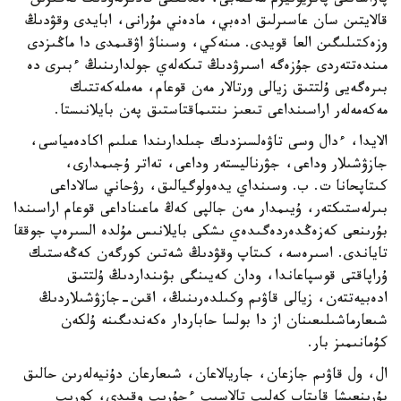
پاراساتتى پاتريوتيزم مەكتەبى، ەلدىكتى قادىرلەۋدىڭ نەگىزىن
قالايتىن سان عاسىرلىق ادەبي، مادەني مۇرانى، ابايدى وقۋدىڭ
وزەكتىلىگىن العا قويدى. مىنەكي، وسىناۋ اۋقىمدى دا ماڭىزدى
مىندەتتەردى جۇزەگە اسىرۋدىڭ تىكەلەي جولدارىنىڭ ءبىرى دە
بىرەگەيى ۇلتتىق زيالى ورتالار مەن قوعام، مەملەكەتتىك
مەكەمەلەر اراسىنداعى تىعىز ىنتىماقتاستىق پەن بايلانىستا.
الايدا، ءدال وسى تاۋەلسىزدىك جىلدارىندا عىلىم اكادەمياسى،
جازۋشىلار وداعى، جۋرناليستەر وداعى، تەاتر ۇجىمدارى،
كىتاپحانا ت. ب. وسىنداي يدەولوگيالىق، رۋحاني سالاداعى
بىرلەستىكتەر، ۇيىمدار مەن جالپى كەڭ ماعىناداعى قوعام اراسىندا
بۇرىنعى كەزەڭدەردەگىدەي ىشكى بايلانىس مۇلدە السىرەپ جوققا
تاياندى. اسىرەسە، كىتاپ وقۋدىڭ شەتىن كورگەن كەڭەستىك
ۇراپاقتى قوسپاعاندا، ودان كەيىنگى بۋىنداردىڭ ۇلتتىق
ادەبيەتتەن، زيالى قاۋىم وكىلدەرىنىڭ، اقىن-جازۋشىلاردىڭ
شىعارماشىلىعىنان از دا بولسا حاباردار ەكەندىگىنە ۇلكەن
كۇمانىمىز بار.
ال، ول قاۋىم جازعان، جاريالاعان، شىعارعان دۇنيەلەرىن حالىق
بۇرىنعىشا قاپتاپ كەلىپ تالاسىپ ءجۇرىپ وقيدى، كورىپ