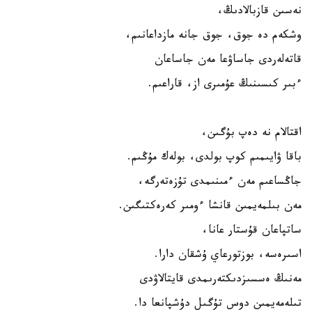
نەسىن قازبالادىڭ،
وشكەم دە جوق، جوق جانە مازداعانىم،
قاتەلەردى جاساۋعا مەن جاساعان
ءبىر كىسىنىڭ عۇمىرى از، قاراعىم.
اقتالام نە دەپ بۇگىن،
باقا ۋايىمىم كوپ بولدى، بولەك مۇڭىم.
جاڭساعىم مەن ءمىنىمدى تۇزەتەرگە،
مەن بىلمەيمىن قانشا ءومىر كەرەكتىگىن.
ساتپاعان قۇستار عانا،
اسىرەسە، بوزتورعاي ۇشقان دارا.
مەنىڭ ەسسىزدىكتەرىمدى قايتالاۋدى
تىلەمەيمىن دوس تۇگىل دۇشپانعا دا.