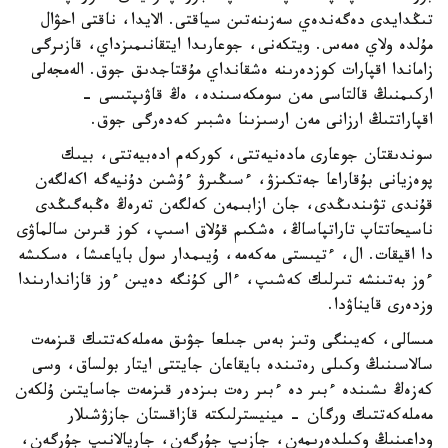
تىڭدايدى دەگەندەي سەزىنەتىن سياقتى. الايدا، ناقتى احۋال
مۇلدە ولاي ەمەس. ويتكەنى، جوعارىدا ايتقانىمىزداي، قازىرگى
زاماندا اقپارات كوزدەرىنە ەشقانداي مۇقتاجدىق جوق. الەمجەلى
اركىمنىڭ قالتاسى مەن سومكەسىندە، ەڭ قاۋىپتىسى -
اقپاراتتىڭ ارزانى مەن ارسىزىنا ەشبىر كەدەرگى جوق.
سوندىقتان جوعارى مادەنيەتتى، كوركەم ادەبيەتتى، بيىك
پوەزيانى بۇقاراعا جەتكىزۋ، ءسىڭىرۋ ءۇشىن دۇنيەگە اكەلگەن
قۇندى تۋىندىڭدى، جان ازابىمەن كەلگەن تەرەڭ ەڭبەگىڭدى
ناسيحاتتاپ تاراتپاساڭ، ەشكىم قۇلاق اسىپ، كوز قىرىن سالماۋى
دا اقيقات. ال، ءتيىستى مەكەمە، ۇيىمدار سول باياعىشا، ەسكىشە
ءوز بەتىنشە تىرلىك كەشىپ، ءالى كۇنگە دەيىن ءوز قازاندارىندا
وزدەرى قايناۋدا.
مىسالى، كەيىنگى وتىز بەس جىلعا جۋىق مەملەكەتتىك قىزمەت
سالاسىنىڭ وكىلى رەتىندە بايقاعان جايتتى ايتار بولساق، وسى
كەزەڭ ىشىندە ءبىر دە ءبىر رەت بىزدەر قىزمەت جاسايتىن ۇلكەن
مەملەكەتتىك ورگان - مينيسترلىكتە قازاقستان جازۋشىلار
وداعىنىڭ وكىلدەرىمەن، جازىپ جۇرگەن، جاريالانىپ جۇرگەن،