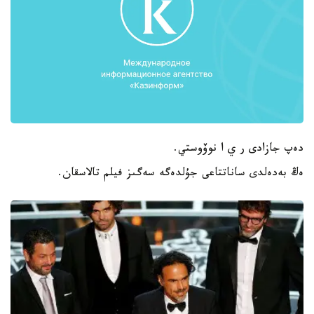
دەپ جازادى ر ي ا نوۆوستي.
ەڭ بەدەلدى ساناتتاعى جۇلدەگە سەگىز فيلم تالاسقان.