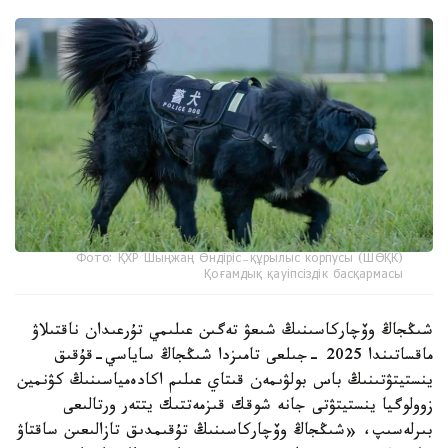
Фото: ҚХР Шыңжаң Өндіріс-құрылыс корпусы (ШӨҚК)
Қоғамдық қауіпсіздік басқармасы
شىڭجاڭ وۆچاركاسىنىڭ شىعۋ تەگىن عىلىمي تۇرعىدان ناقتىلاۋ
ماقساتىندا 2025 -جىلعى تامىزدا شىڭجاڭ ساياسي-قۇقىق
ينستيتۋتىنىڭ باس بولۋىمەن قىتاي عىلىم اكادەمياسىنىڭ كۋنمين
زوولوگيا ينستيتۋتى جانە شوقك قىزمەتتىك يتتەر ورتالىعى
بىرلەسىپ، «شىڭجاڭ وۆچاركاسىنىڭ تۇقىمدىق تازالىعىن ساقتاۋ