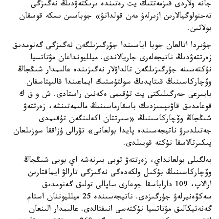
جانە ولاردى قىزمەتتىك يت رەتىندە ىرىكتەۋدىڭ نەگىزگى
تەحنولوگيالارىن ازىرلەۋ مەن قولدانۋ» جوباسىن ىسكە قوسقان
بولاتىن.
جۋىردا اتالعان جوبا اياسىندا جۇرگىزىلگەن نەگىزگى گەنومدىق
زەرتتەۋدىڭ ناتيجەلەرى جاريالاندى. ميلليونداعان مۋتاتسيا
نۇكتەسىنە جۇرگىزىلگەن تالداۋلار نەگىزىندە عالىمدار شىڭجاڭ
وۆچاركاسىنىڭ قىتايدىڭ سولتۇستىك ايماعىندا قالىپتاسقان
بايىرعى جەرگىلىكتى يت تۇقىمى ەكەنىن راستادى. ش و ق ك
قوعامدىق قاۋىپسىزدىك باسقارماسىنىڭ مالىمەتىنشە، زەرتتەۋ
شىڭجاڭ وۆچاركاسىنىڭ «سىرتتان اكەلىنگەن تۇقىمدى
جەتىلدىرۋ ناتيجەسىندە پايدا بولعانى» تۋرالى ۇزاققا سوزىلعان
پىكىرتالاسقا نۇكتە قويىلدى.
بەلگىلى بولعانداي، زەرتتەۋ توبى بىرنەشە اي بويى شىڭجاڭ
وۆچاركاسىنىڭ بۇكىل ولكەدەگى نەگىزگى تارالۋ ايماقتارىن
ارالاپ، 109 داراباسقا جوعارى ساپالى تولىق گەنومدىق
سەكۆەنيرلەۋ جۇرگىزدى. ناتيجەسىندە 25 ميلليوننان استام
گەنەتيكالىق مۋتاتسيا نۇكتەسى انىقتالدى. عالىمدار الىنعان