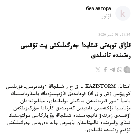
без автора
اۆتور
17:24, 08 تامىز 2026
قازاق توبەتى قىتايدا جەرگىلىكتى يت تۇقىمى
رەتىندە تانىلدى
استانا. KAZINFORM – ق ح ر شىڭجاڭ ءوندىرىس-قۇرىلىس
كورپۋسى (ش و ق ك) قوعامدىق قاۋىپسىزدىك باسقارماسىنىڭ
باسپا ءسوز قىزمەتىنەن بەلگىلى بولعانداي، ميلليونداعان
مۋتاتسيا نۇكتەسىن قامتيتىن گەنومدىق كارتاعا جۇرگىزىلگەن
اۋقىمدى زەرتتەۋ ناتيجەسىندە شىڭجاڭ وۆچاركاسى سولتۇستىك
قىتاي وڭىرىندە قالىپتاسقان بايىرعى جانە دەربەس جەرگىلىكتى
تۇقىم رەتىندە تانىلدى.