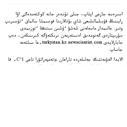
اسىرەسە جازعى اپتاپ، جىلى تۇندەر جانە كوكتەمدەگى اۋا
رايىنىڭ قۇبىلمالىلىعى شاي بۇتالارىنا قوسىمشا سالماق ءتۇسىرىپ
وتىر. عالىمدار ماسەلەنى شەشۋ ءۇشىن ىستىققا ءتوزىمدى
سۇرىپتاردى گەنومدىق ادىستەرمەن ىرىكتەۋگە كىرىسكەن، دەپ
حابارلايدى turkystan.kz newscientist.com-عا سىلتەمە
جاساپ.
الايدا الەۋمەتتىك جەلىلەردە تاراعان «تەمپەراتۋرا تاعى 1°C- قا
كوتەرىلسە، ماتچا مۇلدە جوعالادى» دەگەن مالىمدەمەنى عىلىمي
تۇرعىدان دالەلدەنگەن بولجام دەۋگە بولمايدى. قازىرگى
زەرتتەۋلەر كليماتتىڭ جىلىنۋى ءونىم كولەمىن ازايتىپ، جوعارى
ساپالى ماتچانىڭ ءدامىن وزگەرتۋى مۇمكىن ەكەنىن كورسەتەدى.
ءبىراق ناقتى ءبىر گرادۋسقا بايلانعان جويىلۋ شەگى انىقتالعان
جوق.
ماتچا كادىمگى كەپتىرىلگەن شاي جاپىراعىنان ەمەس، تەنچا
دەپ اتالاتىن ارنايى شيكىزاتتان دايىندالادى. ەگىن جيناۋعا
بىرنەشە اپتا قالعاندا شاي بۇتالارى كۇن ساۋلەسىنەن