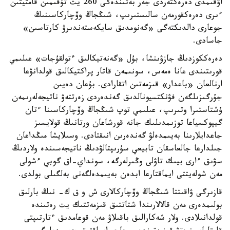
اۋقىمدى دەرەكتەردى جەر بەتىندەگى 260 يت تۇقىمىن قامتيتىن
ءىرى دەرەكقورمەن سالىستىرىپ، شىڭجاڭ وۆچاركاسىنىڭ
جوعارى دالدىكتەگى «گەنومدىق سايكەستەندىرۋ كارتاسىن»
جاسادى.
دەرەككوزدىڭ جازۋىنشا، بۇل «گەنەتيكالىق ءتولقۇجات» عىلىمي
قورىتىندى عانا ەمەس، سونىمەن قاتار پراكتيكالىق قولدانۋعا
ارنالعان «باعدار» قىزمەتىن اتقارادى. بۇعان دەيىن
جۇرگىزىلگەن فۋنكتسيونالدىق گەندەردى زەرتتەۋ ناتيجەلەرىمەن
ۇشتاستىرا وتىرىپ، عىلىمي توپ شىڭجاڭ وۆچاركاسىنا ءتان
گيپوكسياعا توزىمدىلىك جانە قورشاعان ورتانىڭ قولايسىز
جاعدايلارىنا بەيىمدەلۋ گەندەرىن انىقتادى. وسىلايشا مىڭداعان
جىلدارعا جالعاسقان تابيعي سۇرىپتالۋدىڭ ناتيجەسىندە ولاردىڭ
سۋىق ءارى بيىك تاۋلى وڭىرلەرگە، سونداي-اق گوبي ءشولى
مەن شولەيتتى ايماقتارعا ابدەن بەيىمدەلگەنى بەلگىلى بولدى.
قازىرگى ۋاقىتتا شىڭجاڭ وۆچاركالارى ش و ق ك- نىڭ بارلىق
بولىمدەرى مەن قالالارىندا شتاتتىق قىزمەتتىك يت رەتىندە
قولدانىلادى. ولار شەكارالىق باقىلاۋ مەن قوعامدىق ءتارتىپتى