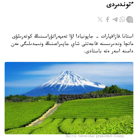
ءتوندىردى
استانا.قازاقپارات - جاپونيادا اۋا تەمپەراتۋراسىنىڭ كوتەرىلۋى
ماتچا وندىرىسىنە قاجەتتى شاي جاپىراعىنىڭ ونىمدىلىگى مەن
دامىنە اسەر ەتە باستادى.
Фото: tawatchai prakobkit/Alamy