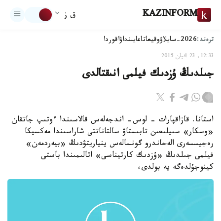
KAZINFORM
ق ز
ترەند:
2026-سايلاۋ
وقيعا
تاعايىنداۋ
اقوردا
12:33, 23 اقپان 2015
جىلدىڭ ۇزدىك فيلمى انىقتالدى
استانا. قازاقپارات - لوس- اندجەلەس قالاسىندا ءوتىپ جاتقان
«وسكار» سىيلىعىن تابىستاۋ سالتاناتتى شاراسىندا مەكسيكا
رەجيسسەرى الەحاندرو گونسالەس ينياريتۋدىڭ «بيەردمەن»
فيلمى جىلدىڭ «ۇزدىك كارتيناسى» اتالىمىندا باستى
كينوجۇلدەگە يە بولدى،