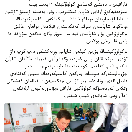
قازاقپىن» دەيتىن گەننادي گولوۆكينگە ءابدىماجيت
سىزدىقبەكوۆ ارنايى شاپان تىكتىرىپ، ونى يەسىنە ۇسىنۋ ءۇشىن
استانا اۋەجايىنان موناكوعا اتتانىپ كەتكەن. كاسىپكەردىڭ
موناكوعا شاپانمەن بىرگە كەتكەنىنەن قۇلاعدار بولعان حالىق
«گولوۆكين بۇل شاپاندى كيە مە، جوق پا؟» دەگەن سۇراققا دا
باس قاتىرعان بولاتىن.
«گولوۆكيننىڭ بۇرىن كيگەن شاپانى وزبەكتىكى دەپ كوپ داۋ
تۋدى. سوندىقتان وسى كەزدەسۋگە ارنايى قىمبات ماتادان شاپان
تىگىپ الىپ كەلدىم. كومانداسىنا تاپسىردىم»، - دەپ
جۋرناليستەرگە سۇحبات بەرگەن كاسىپكەردىڭ سىيىن گەننادي
قابىل الدى. وتانداسىمىز ءۇشىن جەڭىسپەن اياقتالعان كەشەگى
وتكەن كەزدەسۋگە گولوۆكين قازاقى ويۋ-ورنەكپەن ارلەنگەن
ءدال وسى شاپاندى كيىپ شىقتى.