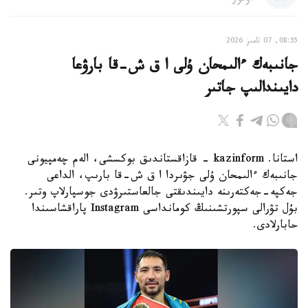
08:55, 07 تامىز 2026
جانىبەك ءالىمحان ۇلى ا ق ش-قا بارۋعا
دايىندالىپ جاتىر
استانا. kazinform - قازاقستاندىق بوكسشى، الەم چەمپيونى
جانىبەك ءالىمحان ۇلى جۋىردا ا ق ش-قا بارىپ، الداعى
جەكپە-جەكتەرىنە دايىندىقتى جالعاستىرۋدى جوسپارلاپ وتىر.
بۇل تۋرالى سپورتشىنىڭ كومانداسى Instagram پاراقشاسىندا
حابارلادى.