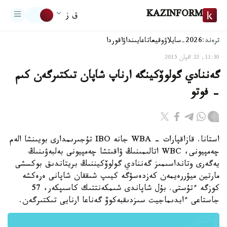
KAZINFORM
ق ز
ترەند:
2026-سايلاۋ
وقيعا
تاعايىنداۋ
اقوردا
11:30, 23 اقپان 2015
گەننادي گولوۆكينگە ارناپ شاپان تىكتىرگەن كىم
- فوتو
استانا. قازاقپارات - WBA جانە IBO تۇجىرىمدارى بويىنشا الەم
چەمپيونى، WBC اتالىمىنىڭ ۋاقىتشا چەمپيونى بەلبەۋىنىڭ
يەگەرى وتانداسىمىز گەننادي گولوۆكيننىڭ بريتاندىق بوكسشى
مارتين ميۋررەيمەن كەزدەسۋگە كيىپ شىققان شاپانى ەرەكشە
كوزگە ءتۇستى. بۇل شاپاندى شىمكەنتتىك كاسىپكەر، 57
جاستاعى ءابدىماجيت سىزدىقبەكوۆ گەناعا ارنايى تىكتىرگەن.