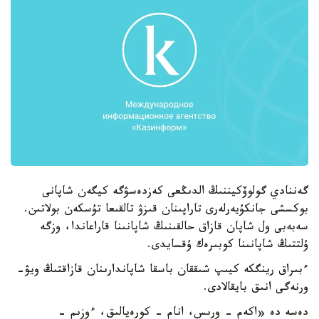
گەننادي گولوۆكيننىڭ الدىڭعى كەزدەسۋگە كيگەن شاپانى
بوكسشى جانكۇيەرلەرى تاراپىنان قىزۋ تالقىعا تۇسكەن بولاتىن.
سەبەبى ول شاپان قازاق حالقىنىڭ شاپانىنا قاراعاندا، وزگە
ۇلتتىڭ شاپانىنا كوبىرەك ۇقسايدى.
ءبىراق رينگكە كيىپ شىققان باسقا شاپاندارىنان قازاقتىڭ ويۋ-
ورنەگى انىق بايقالادى.
دەسە دە «اكەم - ورىس، انام - كورەيالىق، ءوزىم -