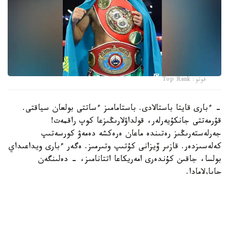
فوتو: Top Rank
- ءبارى قايتا باستالادى. باستامامىز ءساتتى بولعان سياقتى.
قۇرمەتتى جانكۇيەرلەر، قولداۋلارىڭىزعا كوپ راقمەت!
جەرلەستەرىڭىز رەتىندە ماعان ەرەكشە دەمەۋ كورسەتىپ
كەلەسىزدەر. قازىر ۆيزانى كۇتىپ وتىرمىز. ەگەر ءبارى ويداعىداي
بولسا، جاقىن كۇندەرى امەريكاعا اتتانامىز، - دەلىنگەن
حابارلامادا.
بۇعان دەيىن جانىبەك ءالىمحان ۇلى جاڭا سالماق دارەجەسىندە
WBO رەيتينگىندە جەكپە-جەكسىز-اق ەكىنشى ورىنعا
كوتەرىلگەنى حابارلانعان بولاتىن.