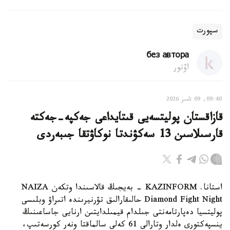
سپورت
без автора
اۆتور
09:40, 09 تامىز 2026
قازاقستان پوليتسەيى قىتايداعى جەكپە-جەكتە
قارسىلاسىن 13 سەكۋندتا نوكاۋتقا جىبەردى
استانا. KAZINFORM - بەيجىڭ قالاسىندا وتكەن NAIZA
Diamond Fight Night حالىقارالىق تۋرنيرىندە اتىراۋ وبلىسى
پوليتسيا دەپارتامەنتى جىلدام قيمىلدايتىن ارنايى جاساعىنىڭ
ينسپەكتورى ەلدار وتارالى 61 كەلى سالماقتا ونەر كورسەتىپ،