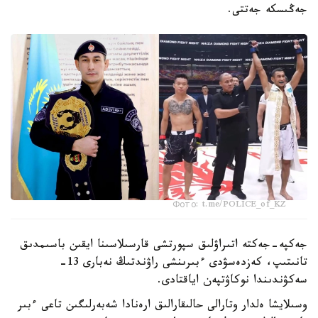
جەڭىسكە جەتتى.
Фото: t.me/POLICE_of_KZ
جەكپە-جەكتە اتىراۋلىق سپورتشى قارسىلاسىنا ايقىن باسىمدىق
تانىتىپ، كەزدەسۋدى ءبىرىنشى راۋندتىڭ نەبارى 13-
سەكۋندىندا نوكاۋتپەن اياقتادى.
وسىلايشا ەلدار وتارالى حالىقارالىق ارەنادا شەبەرلىگىن تاعى ءبىر