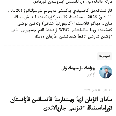
مارتە دالەلدەپ، ەل نامىسىن ابىرويمەن قورعادى.
قازاقستاندىق كاسىپقوي بوكسشى مەيىرىم نۇرسۇلتانوۆ (20-0,
11 ك و) 2026 -جىلدىڭ 19-قىركۇيەگىندە ا ق ش-تىڭ
سان- ديەگو قالاسىندا (كاليفورنيا شتاتى) وتەتىن بوكس
كەشىندە ورتا سالماقتاعى WBC ۋاقىتشا الەم چەمپيونى اتاعى
ءۇشىن شارشى الاڭعا شىعاتىنىن جازعان ەدىك.
سپورت
ريزابەك نۇسىپبەك ۇلى
اۆتور
08:41, 09 تامىز 2026
ساداق اتۋدان ازيا ويىندارىنا قاتىساتىن قازاقستان
قۇراماسىنىڭ ءتىزىمى جاريالاندى