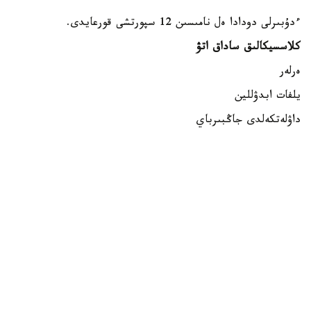
ءدۇبىرلى دودادا ەل نامىسىن 12 سپورتشى قورعايدى.
كلاسسيكالىق ساداق اتۋ
ەرلەر
يلفات ابدۋللين
داۋلەتكەلدى جاڭبىرباي
داستان كارىموۆ
ايەلدەر
الەكساندرا زەمليانوۆا
مەدينا مۇرات
ساميرا جۇماعۇلوۆا
بلوكتىق ساداق اتۋ
ەرلەر