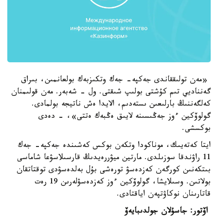
«مەن تولىققاندى جەكپە- جەك وتكىزبەك بولعانمىن، بىراق
گەنناديي تىم كۇشتى بولىپ شىقتى. ول - شەبەر. مەن قولىمنان
كەلگەننىڭ بارلىعىن ىستەدىم، الايدا ەش ناتيجە بولمادى.
گولوۆكين ءوز جەڭىسىنە لايىق ەڭبەك ەتتى»، - دەدى
بوكسشى.
ايتا كەتەيىك، موناكودا وتكەن بوكس كەشىندە جەكپە- جەك
11 راۋندقا سوزىلدى. مارتين ميۋررەيدىڭ قارسىلاسۋعا شاماسى
بىتكەنىن كورگەن كەزدەسۋ تورەشى بۇل بەلدەسۋدى توقتاتقان
بولاتىن. وسىلايشا، گولوۆكين ءوز كەزدەسۋلەرىن 19 رەت
قاتارىنان نوكاۋتپەن اياقتادى.
اۆتور: جاسۇلان جولدىبايەۆ