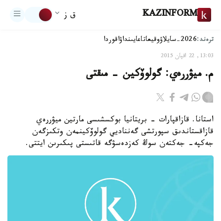
KAZINFORM
ق ز
ترەند:
2026-سايلاۋ
وقيعا
تاعايىنداۋ
اقوردا
13:03, 22 اقپان 2015
م. ميۋررەي: گولوۆكين - مىقتى
استانا. قازاقپارات - بريتانيا بوكسشىسى مارتين ميۋررەي
قازاقستاندىق سپورتشى گەنناديي گولوۆكينمەن وتكىزگەن
جەكپە- جەكتەن سوڭ كەزدەسۋگە قاتىستى پىكىرىن ايتتى.