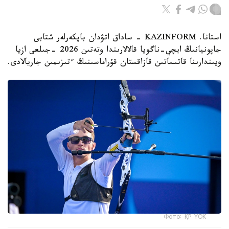
استانا. KAZINFORM - ساداق اتۋدان باپكەرلەر شتابى
جاپونيانىڭ ايچي-ناگويا قالالارىندا وتەتىن 2026 -جىلعى ازيا
ويىندارىنا قاتىساتىن قازاقستان قۇراماسىنىڭ ءتىزىمىن جاريالادى.
Фото: ҚР ҰОК