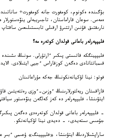
بۇگىندە ەكونوم، كومفورت جانە كومفورت+ ساناتىندا
ەمەس. سوعان قاراماستان، تاجىريبەلى ينۆەستورلار ە
نارىقتىق قۇنىن ارتتىرۋ ارقىلى تابىستىلىعىن ساقتاپ و
فليپپەرلەر باعانى قولدان كوتەرە مە؟
فليپپينگكە قاتىستى پىكىر ءارتۇرلى. سونىڭ ىشىندە
قىمباتتاتادى دەگەن كوزقاراس ءجيى ايتىلادى. الايد
فوتو: نينا لۋكيانەنكونىڭ جەكە مۇراعاتىنان
قازاقستان ريەلتورلارىنىڭ ءوزىن-ءوزى رەتتەيتىن قا
ايتۋىنشا، فليپپەرلەر دە كەز كەلگەن ينۆەستور سياقتى
- فليپپەرلەر باعانى قولدان كوتەرەدى دەگەن پىكىرگ
جۇمىس ىستەيدى، - دەيدى نينا لۋكيانەنكو.
ساراپشىلاردىڭ ايتۋىنشا، «فليپپينگ» ۇعىمى ءبىر عا