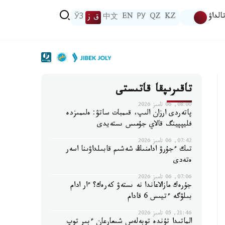
الداۋ
KZ
QZ
РУ
EN
中文
ق ز
ЎЗ
تاقىرىپقا قاتىستى
08:00, 06 تامىز 2026
پاتەردى ارزان الىپ، قىمبات ساتۋ: ەلىمىزدە
فليپپينگ قالاي جۇمىس ىستەيدى
07:42, 06 تامىز 2026
تىك ءجۇرۋ ادامنىڭ شەشىم قابىلداۋىنا اسەر
ەتەدى
07:06, 06 تامىز 2026
جۇرەك مازالاعاندا نە ىستەۋ كەرەك؟ ءار ادام
بىلۋگە ءتيىس 6 قادام
21:46, 05 تامىز 2026
الماتىدا تۇندە توبەلەس شىعارعان ءبىر توپ