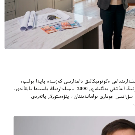
گ ا ق ش-تا وتكەن عاسىردىڭ 70- 80 -جىلدارىنداعى ەكونوميكالىق داعدارىس كەزىندە پايدا بولىپ،
كەيىن الەمنىڭ كوپتەگەن ەلىنە تارادى. قازاقستاندا ونىڭ العاشقى بەلگىلەرى 2000 -جىلداردىڭ باسىندا بايقالدى.
ۇرانىس جوعارى بولعاندىقتان، ينۆەستورلار پاتەردى
.