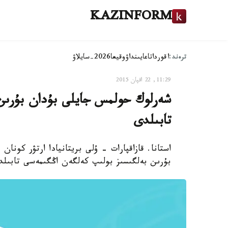
KAZINFORM
ترەند:
اقوردا
تاعايىنداۋ
وقيعا
2026-سايلاۋ
11:29, 22 اقپان 2015
شەرلوك حولمس جايلى بۇدان بۇرىن 
تابىلدى
استانا. قازاقپارات - ۇلى بريتانيادا ارتۋر كو
بۇرىن بەلگىسىز بولىپ كەلگەن اڭگىمەسى تابىلد