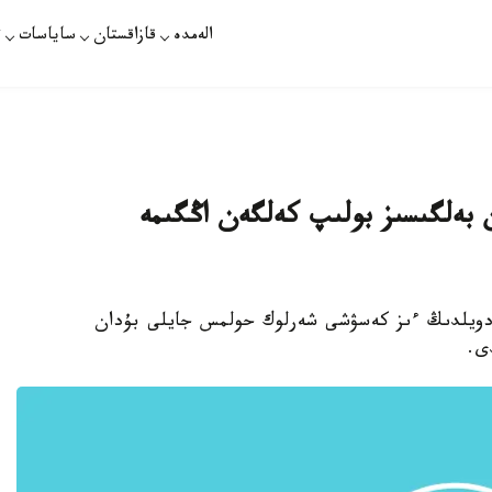
الەمدە
قازاقستان
ساياسات
ت
بەلگىسىز بولىپ كەلگەن اڭگىمە
نان دويلدىڭ ءىز كەسۋشى شەرلوك حولمس جايلى بۇدان
ى.