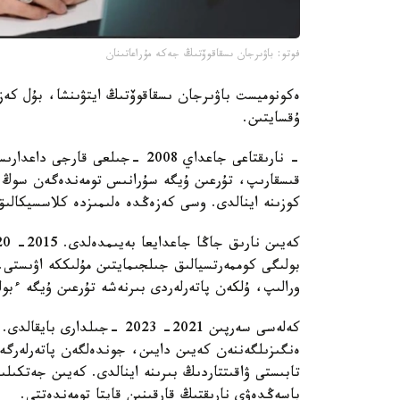
فوتو: باۋىرجان ىسقاقوۆتىڭ جەكە مۇراعاتىنان
ەكونوميست باۋىرجان ىسقاقوۆتىڭ ايتۋىنشا، بۇل كەزە
ۇقسايتىن.
- نارىقتاعى جاعداي 2008 -جىلعى 
قىسقارىپ، تۇرعىن ۇيگە سۇرانىس تومەندەگەن سوڭ پ
كوزىنە اينالدى. وسى كەزەڭدە ەلىمىزدە كلاسسيكالى
بولىگى كوممەرتسيالىق جىلجىمايتىن مۇلىككە اۋىستى. ال
ورالىپ، ۇلكەن پاتەرلەردى بىرنەشە تۇرعىن ۇيگە ءبول
كەلەسى سەرپىن 2021- 2023 -ج
ەنگىزىلگەننەن كەيىن دايىن، جوندەلگەن پاتەرلەرگ
تابىستى ۋاقىتتاردىڭ بىرىنە اينالدى. كەيىن جەتكىل
باسەڭدەۋى نارىقتىڭ قارقىنىن قايتا تومەندەتتى.