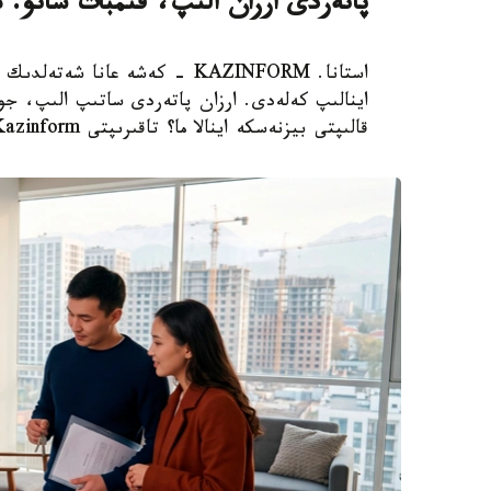
پاتەردى ارزان الىپ، قىمبات ساتۋ: 
استانا. KAZINFORM - كەشە عانا
اينالىپ كەلەدى. ارزان پاتەردى ساتىپ الىپ، جوند
قالىپتى بيزنەسكە اينالا ما؟ تاقىرىپتى Kazinform ءتىلشىسى تارقاتا تالدايدى.