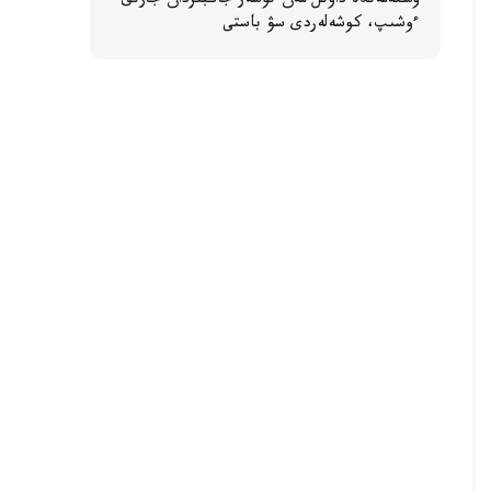
وسكەمەندە داۋىل مەن نوسەر جاڭبىردان جارىق
ءوشىپ، كوشەلەردى سۋ باستى