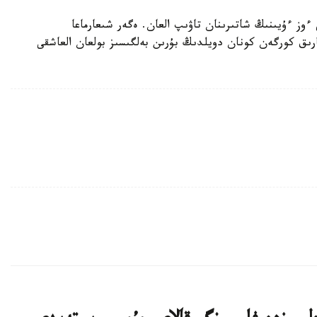
وز ءۇيىنىڭ شاتىرىنان تاۋىپ العان. ەگەر شىعارماعا
الاتىن بولسا، ول سوڭعى 80 جىلدا جارىق كورگەن كونان دويلدىڭ بۇرىن بەلگىسىز بولعان العاشقى