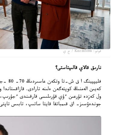
فوتو: Kazinform / ج ي
نارىق قالاي قالىپتاستى؟
فليپپين
ول كەزدە تۇرعىن ءۇي قۇرىلىسى قارقىندى ءجۇرىپ، س
جوندەۋسىز- اق قىمباتقا قايتا ساتىپ، تابىس تاپتى