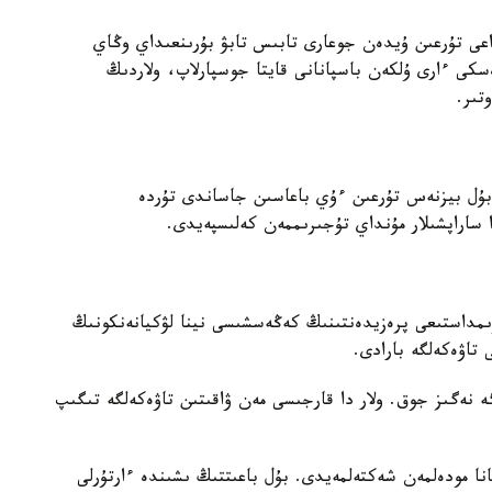
عى تۇرعىن ۇيدەن جوعارى تابىس تابۋ بۇرىنعىداي وڭاي
سكى ءارى ۇلكەن باسپانانى قايتا جوسپارلاپ، ولاردىڭ
تىر.
 بۇل بيزنەس تۇرعىن ءۇي باعاسىن جاساندى تۇردە
ا ساراپشىلار مۇنداي تۇجىرىممەن كەلىسپەيدى.
ۋىمداستىعى پرەزيدەنتىنىڭ كەڭەسشىسى نينا لۋكيانەنكونىڭ
 تاۋەكەلگە بارادى.
ە نەگىز جوق. ولار دا قارجىسى مەن ۋاقىتىن تاۋەكەلگە تىگىپ
نا مودەلمەن شەكتەلمەيدى. بۇل باعىتتىڭ ىشىندە ءارتۇرلى