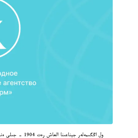
ول اڭگىمەلەر جيناعىنا العاش رەت 1904 - جىلى ەنگەن.