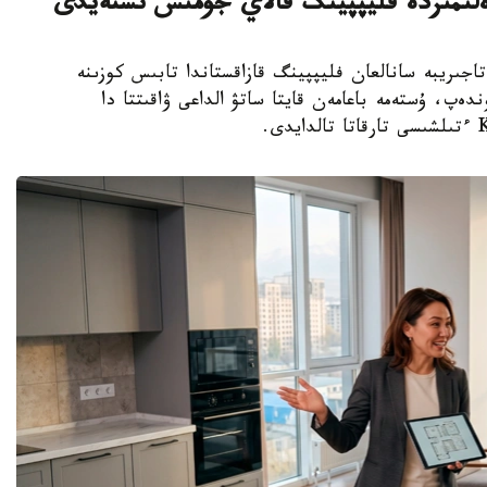
ەلىمىزدە فليپپينگ قالاي جۇمىس ىستەيدى
 شەتەلدىك تاجىريبە سانالعان فليپپينگ قازاقستاندا تابىس كوزىنە
ەپ، ۇستەمە باعامەن قايتا ساتۋ الداعى ۋاقىتتا دا