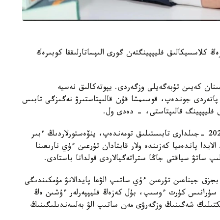
ڭ كلاسسيكالىق فليپپينگتەن گورى الىپساتارلىققا كوبىرەك
قارجى داعدارىسىنان كەيىن تۇبەگەيلى وزگەردى. يپوتەكالىق نەسيە
اتەردى جوندەپ، قوسىمشا قۇن قالىپتاستىرۋ نەگىزگى تابىس
ق فليپپينگ قالىپتاستى، - دەدى ول.
كەيىن نارىق جاڭا جاعدايعا بەيىمدەلدى. 2015- 2020 -جىلدارى تابىستىلىق تومەندەپ، ينۆەستورلاردىڭ ءبىر
ايدا پاندەميا كەزىندە ولار قايتادان تۇرعىن ءۇي نارىعىنا
ىپ ساتۋ سياقتى جاڭا ستراتەگيالاردى قولدانا باستادى.
ىلدارى بايقالدى. بجزق جيناعىن تۇرعىن ءۇي ساتىپ الۋعا پايدالانۋ مۇمكىندىگى
ە سۇرانىس كۇرت ءوسىپ، بۇل كەزەڭ فليپپەرلەر ءۇشىن ەڭ
ىكتىلىك شەگىنىڭ وزگەرۋى مەن ساتىپ الۋ بەلسەندىلىگىنىڭ