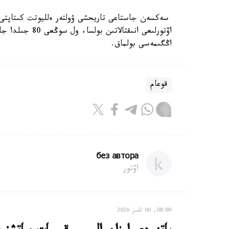
سەكسەن جاستاعى تاريحشى ۋولتەر ەلليوتت كىتاپتى ء
اۆتورلىعى انىقت
اڭگىمەسى بولماق.
قوعام
без автора
اۆتور
08:00, 06 تامىز 2026