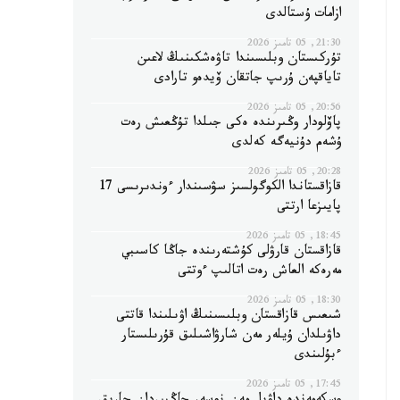
ازامات ۇستالدى
21:30, 05 تامىز 2026
تۇركىستان وبلىسىندا تاۋەشكىنىڭ لاعىن
تاياقپەن ۇرىپ جاتقان ۆيدەو تارادى
20:56, 05 تامىز 2026
پاۆلودار وڭىرىندە ەكى جىلدا تۇڭعىش رەت
ۇشەم دۇنيەگە كەلدى
20:28, 05 تامىز 2026
قازاقستاندا الكوگولسىز سۋسىندار ءوندىرىسى 17
پايىزعا ارتتى
18:45, 05 تامىز 2026
قازاقستان قارۋلى كۇشتەرىندە جاڭا كاسىبي
مەرەكە العاش رەت اتالىپ ءوتتى
18:30, 05 تامىز 2026
شىعىس قازاقستان وبلىسىنىڭ اۋىلىندا قاتتى
داۋىلدان ۇيلەر مەن شارۋاشىلىق قۇرىلىستار
ءبۇلىندى
17:45, 05 تامىز 2026