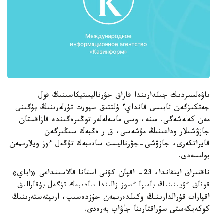
تاۋەلسىزدىك جىلدارىندا قازاق جۋرناليستيكاسىنىڭ قول
جەتكىزگەن تابىسى قانداي؟ ۇلتتىق سپورت تۇرلەرىنىڭ بۇگىنى
مەن كەلەشەگى. مىنە، وسى ماسەلەلەر توڭىرەگىندە قازاقستان
جازۋشىلار وداعىنىڭ مۇشەسى، ق ر ەڭبەك سىڭىرگەن
قايراتكەرى، جازۋشى-جۋرناليست سادىبەك تۇگەل ءوز ويلارىمەن
بولىسەدى.
ناقتىراق ايتقاندا، 23- اقپان كۇنى استانا قالاسىنداعى «اباي»
قوناق ءۇيىنىنىڭ باسپا ءسوز زالىندا سادىبەك تۇگەل بۇقارالىق
اقپارات قۇرالدارىنىڭ وكىلدەرىمەن جۇزدەسىپ، ارىپتەستەرىنىڭ
كوكەيكەستى سۇراقتارىنا جاۋاپ بەرەدى.