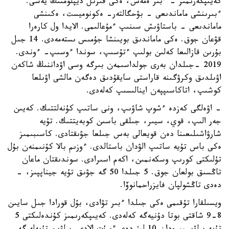
كەيىپكەرىمىز - ءبىر ەمەس، ەكى قىزىل ديپلومنىڭ يەسى.
ءبىرىنشى ماماندىعى - بۋحگالتەر- ەكونوميست، ەكىنشى
ماماندىعى - باستاۋىش سىنىپ ءمۇعالىمى. الايدا ول كارەرا
قۋعان جوق. ەكى ماماندىق بويىنشا جۇمىس ىستەمەدى. 14 جىل
بۇرىن قازالىعا كەلىن بولىپ ءتۇسىپ، سوندا ءوسىپ- ءوندى.
2019 -جىلدان بەرى جولداسىمەن بىرگە وسى اۋداننىڭ شاكەن
اۋىلدىق وكرۋگىنە قاراستى سايقۇدىق دەگەن مالشى اۋىلعا
كوشىپ، اتاكاسىپپەن اينالىسىپ كەلەدى.
- اۋەلگى كەزدە ءشوپ شاۋىپ، ونى ساتىپ كۇنەلتتىك. كەيىن
جەر الىپ، قوي، سيىر، جىلقى باسىن كوبەيتتىك. تۇيە
شارۋاشىلىعىنا دەن قويعالى بەس جىلعا جۋىقتادى. كاسىبىمىز
ەكى باس تۇيە ساتىپ الۋدان باستالدى. ءوزىم بالا كۇنىمنەن بۇل
تۇلىكتى كورىپ وسكەنمىن، اكەم اسىرادى. سوندىقتان ماعان
تاڭسىق بولعان جوق. 5 جىلدا 50 گە جۋىق تۇيە جيناپپىز، -
دەدى تاڭشولپان فايزراحمانوۆا.
ويسىلقارا تۇقىمى ەكى جىلدا ءبىر تۋادى، بۇل قورادا جىل سايىن
8-9 شاقتى بوتا دۇنيەگە كەلەدى. كەيىپكەرىمىز كۇندەلىكتى 5