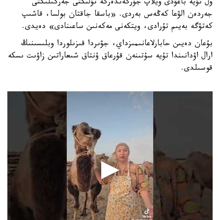
ول تۇيە باعۋدى ويلاپ جۇرگەندەرگە تۇلىكتى جەرگىلىكتى
جەردەن الۋعا كەڭەس بەردى. «باسقا جاقتان بولسا، قاشىپ
كەتۋگە بەيىم تۇرادى، ويتكەنى مەكەنىن ساعىنادى» دەيدى.
بۇعان دەيىن حابارلاعانىمىزداي، جۋىردا قىزىلوردا وبلىسىنىڭ
ارال اۋدانىندا تۇيە سۇتىنەن قۇرعاق ۇنتاق شىعاراتىن زاۋىت ىسكە
قوسىلدى.