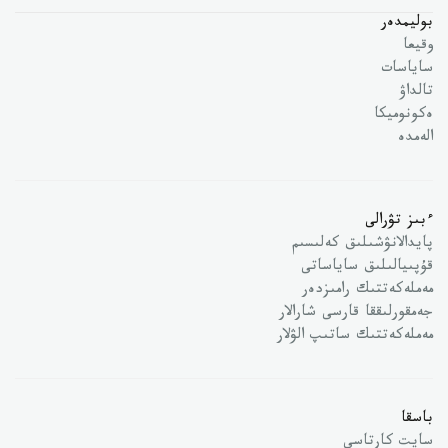
بوليمدەر
وقيعا
ساياسات
تالداۋ
ەكونوميكا
الەمدە
ءبىز تۋرالى
پايدالانۋشىلىق كەلىسىم
قۇپىيالىلىق ساياساتى
مەملەكەتتىك رامىزدەر
جەمقورلىققا قارسى شارالار
مەملەكەتتىك ساتىپ الۋلار
باسقا
سايت كارتاسى