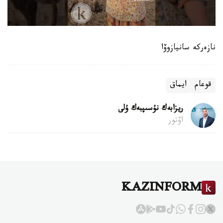
نازەركە سانيازوۆا
قوعام
ايماق
ريزابەك نۇسىپبەك ۇلى
اۆتور
KAZINFORM