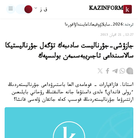
KAZINFORM
ق ز
ترەند:
2026-سايلاۋ
وقيعا
تاعايىنداۋ
اقوردا
12:27, 21 اقپان 2015
جازۋشى-جۋرناليست سادىبەك تۇگەل جۋرناليستيكا
سالاسىنداعى تاجىريبەسىمەن بولىسپەك
استانا. قازاقپارات - قوعامدى العا باستىرۋداعى جۋرناليستەردىڭ
ءرولى قانداي؟ ەلدى دامىتۋعا جانە حالىقتىڭ رۋحاني بايلىعىن
ارتتىرۋعا جۋرناليستەردىڭ قوسىپ كەلە جاتقان ۇلەسى قانشا؟