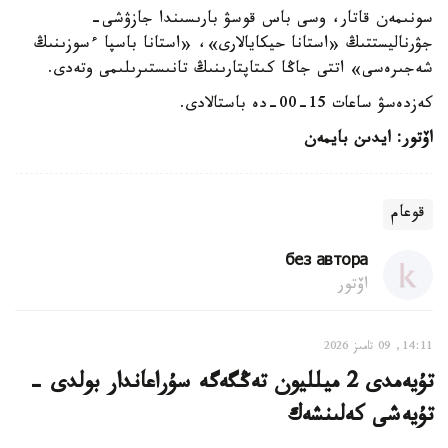
سونىمەن قاتار، وسى باس قوسۋ بارىسىندا جازۋشى-
جۋرناليستتىڭ «استانا حيكايالارى»، «استانا باسپا ءسوزىنىڭ
شەجىرەسى» اتتى جاڭا كىتاپتارىنىڭ تانىستىرىلىمى وتەدى.
كەزدەسۋ ساعات 15-00-دە باستالادى.
اۆتور: ايدىن بايمەن
قوعام
без автора
اۆتور
14:11, 09 تامىز 2026
تۇيەمدى 2 ميلليون تەڭگەگە سۇراعاندار بولدى -
تۇيەشى كەلىنشەك