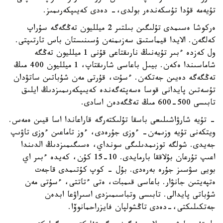
تۇيەمە قۇدا تۇسكەندەر بولدى،- دەدى كەيىپكەرىمىز.
ەركوشا ەسىمدى تۇلىگىن بىلتىر 2 ميلليون تەڭگەگە سۇراپ
كەلگەن. الايدا قيماستىق سەزىمنەن ۇسىنىستان باس تارتىپتى.
ول كەزدە ءبىر تۇيەنىڭ نارىقتاعى قۇنى 1 ميلليون تەڭگە
شاماسىندا ەكەن. بيىل باعاسى شارىقتاپ، 1 ميلليون 400 مىڭ
تەڭگەگە دەيىن جەتكەن. ءسۇت، قۇرتى مەن شۇباتىن ساتۋدان
تۇسەتىن پايدانى قوسا ەسەپتەگەندە كەيىپكەرىمىزدىڭ ايلىق
تابىسى 500-600 مىڭ تەڭگەدەن اسادى.
- تۇيە شارۋاشىلىعى باسقا تۇلىكتەرگە قاراعاندا اسا قيىن ەمەس.
ويتكەنى تۇيە وزىمەن- ءوزى جۇرەدى، ءوز تاماعىن ءوزى تاۋىپ
جەيدى. شولگە توزىمدىلىگى سونداي، ەسىگىمىزدىڭ الدىندا
اعىپ تۇرعان بۇلاققا بارمايدى. 10-15 كۇن، كەيدە ءبىر اي
بويى سۋسىز جۇرە بەرەدى. بۇل - كوپ كۇتىمدى قاجەت
ەتپەيتىن جانۋار. باعاسى قىمبات، ەتى ءتاتتى، ءسۇتى مەن
شۇباتى پايدالى. تابىسى وتباسىمىزدى اسىراۋعا ابدەن
جەتكىلىكتى،-دەدى تاڭشولپان فايزراحمانوۆا.