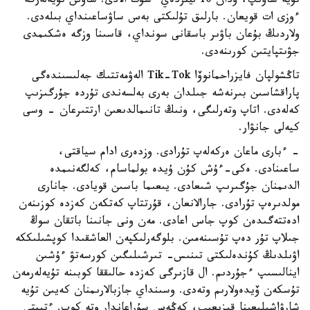
تۇيە ساۋىپ، ودان 10 ليتردەي ءسۇت الادى. ساۋىن تۇيەلەرگە
ءوزى ات قويعان. بارلىق تۇلىكتى بەس ساۋساعىنداي بىلەدى.
ولاردىڭ بۇعان باۋىر باسقانى سونداي، قاسىنا وزگە ەشكىمدى
جۋىتپايتىن كورىنەدى.
تاڭشولپان فايزراحمانوۆا Tik-Tok الەۋمەتتىك جەلىسىندەگى
پاراقشاسىن بىرنەشە جىلدان بەرى بەلسەندى تۇردە جۇرگىزىپ
كەلەدى. اتاپ وتەرلىگى، ونىڭ تانىمالدىعىن ارتتىرعان - وسى
كيەلى جانۋار.
- ءبارى ماعان ەركەلەپ تۇرادى. وزدەرى ادام سياقتى،
ساعىنادى. ەكى-ءۇش كۇن ۇيدە بولماسام، كەلگەنىمدە
الدىمنان جۇگىرىپ شىعادى. يىعىما باسىن قويادى. جانارى
مولدىرەپ تۇرادى. جارالانعان، قۇرتتاپ كەتكەن كەزدە كوزىنەن
ادەتتەگىدەن كوپ جاس اعادى. مەن ونى جانىنا باتقان سوڭ
جىلاپ تۇر دەپ تۇسىنەمىن. بلوگەرلىكپەن العاشقىدا كوپشىلىككە
اۋىلدىڭ كۇندەلىكتى تىنىس- تىرشىلىگىن كورسەتۋ ءۇشىن
اينالىسىپ ءجۇردىم. ال قازىرگى كەزدە حالىققا كوبىنە تۇيەلەرمەن
تۇسكەن ۆيدەولارىم وتەدى. وسىنداي جازبالارىمنان كەيىن تۇيە
شارۋاشىلىعىنا قىزىعىپ، كەڭەس سۇراعاندار وتە كوپ. ءتىپتى