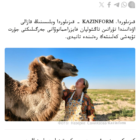
قىزىلوردا. KAZINFORM - قىزىلوردا وبلىسىنىڭ قازالى
اۋدانىندا تۇراتىن تاڭشولپان فايزراحمانوۆانى جەرگىلىكتى جۇرت
تۇيەشى كەلىنشەك رەتىندە تانيدى.
Фото: Назерке Саниязова/Kazinform