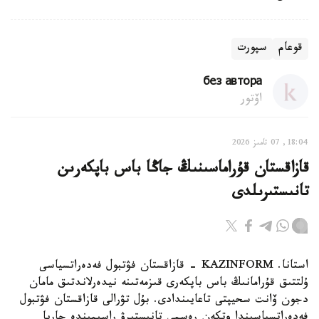
قوعام
سپورت
без автора
اۆتور
18:04, 07 تامىز 2026
قازاقستان قۇراماسىنىڭ جاڭا باس باپكەرىن
تانىستىرىلدى
استانا. KAZINFORM - قازاقستان فۋتبول فەدەراتسياسى
ۇلتتىق قۇرامانىڭ باس باپكەرى قىزمەتىنە نيدەرلاندتىق مامان
دجون ۆانت سحيپتى تاعايىندادى. بۇل تۋرالى قازاقستان فۋتبول
فەدەراتسياسىندا وتكەن رەسمي تانىستىرۋ راسىمىندە جاريا