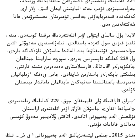
224 كەلىلىك زىلتەمىردى ەڭسەرگەن جاعدايدىڭ وزىندە،
جەرلەسىمىزدى قۋىپ جەتە المايتىنى ايدان انىق. ولار ارى
كەتكەندە قىدىربايەۆتى جەڭىس تۇعىرىنان ىعىستىرۋمەن عانا
شەكتەلەتىن ەدى.
الايدا بۇل سالماق ايتۋلى اۋىر اتلەتتەردىڭ ىرقىنا كونبەدى. مىنە،
ناعىز قىزىق سول كەزدە باستالدى. تىلەۋلەستەرى سەدوۆتى التىن
جۇلدەسىمەن قۇتتىقتاۋعا بەت العاندا جاسۇلان تاۋەكەلگە باردى.
ول 229 كەلىگە تاپسىرىس بەردى. سپورت سارايىنا جينالعان
جانكۇيەرلەر اڭ-تاڭ. قارسىلاستارى دەمدەرىن ىشىنە تارتتى.
بىلىكتى باپكەرلەر باستارىن شايقادى. جاس ورەنگە ءزىلباتپان
تەمىردىڭ باعىناتىنىنا سەنبەگەن مايتالمان ماماندار ميىعىنان
كۇلدى.
ءبىراق قازاقتىڭ ۇلى قايمىققان جوق. 229 كەلىلىك زىلتەمىردى
«اسپانعا اتقان» جاسۇلان قازاق اۋىر اتلەتتەرى اراسىنان
تۇڭعىش الەم چەمپيونى اتاندى. اتاقتى ۆلاديمير سەدوۆ كۇمىس
مەدالدى قاناعات تۇتتى.
ەندى 2015-جىلعى ليتسەنزيالىق الەم چەمپيوناتى ا ق ش- تىڭ