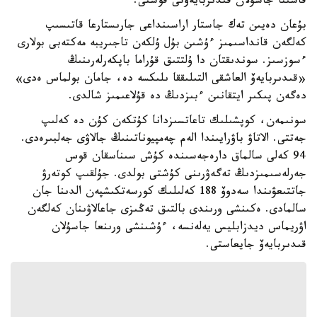
قاسىنا جاسۇلان قىدىربايەۆتى قوستى.
بۇعان دەيىن تەك جاستار اراسىنداعى جارىستارعا قاتىسىپ
كەلگەن قانداسىمىز ءۇشىن بۇل ۇلكەن تاجىريبە مەكتەبى بولارى
ءسوزسىز. سوندىقتان دا ۇلتتىق قۇراما باپكەرلەرىنىڭ
«قىدىربايەۆ العاشقى التىلىققا ىلىكسە دە، جامان بولماس ەدى»
دەگەن پىكىر ايتقانىن ءبىزدىڭ دە قۇلاعىمىز شالدى.
سونىمەن، كوپشىلىك تاعاتسىزدانا كۇتكەن كۇن دە كەلىپ
جەتتى. الاتاۋ باۋرايىندا الەم چەمپيوناتىنىڭ جالاۋى جەلبىرەدى.
94 كەلى سالماق دارەجەسىندە كۇش سىناسقان قوس
جەرلەسىمىزدىڭ تەگەۋرىنى كۇشتى بولدى. جۇلقىپ كوتەرۋ
جاتتىعۋىندا سەدوۆ 188 كەلىلىك كورسەتكىشپەن الدىنا جان
سالمادى. ەكىنشى ورىندى بالتىق تەڭىزى جاعالاۋىنان كەلگەن
اۋريماس ديدزابليس يەلەنسە، ءۇشىنشى ورىنعا جاسۇلان
قىدىربايەۆ جايعاستى.