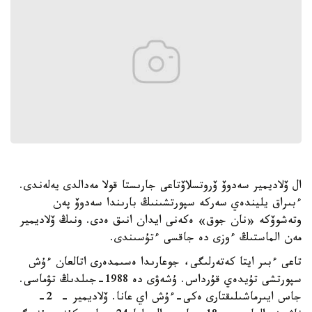
ال ۆلاديمير سەدوۆ ۆروتسلاۆتاعى جارىستا قولا مەدالدى يەلەندى.
ءبىراق يليندەي سەركە سپورتشىنىڭ بارىندا سەدوۆ پەن
وتەشوۆكە «نان جوق» ەكەنى ايدان انىق ەدى. ونىڭ ۆلاديمير
مەن الماستىڭ ءوزى دە جاقسى ءتۇسىندى.
تاعى ءبىر ايتا كەتەرلىگى، جوعارىدا ەسىمدەرى اتالعان ءۇش
سپورتشى تۇيدەي قۇرداس. ۇشەۋى دە 1988-جىلدىڭ تۋماسى.
جاس ايىرماشىلىقتارى ەكى-ءۇش اي عانا. ۆلاديمير - 2-