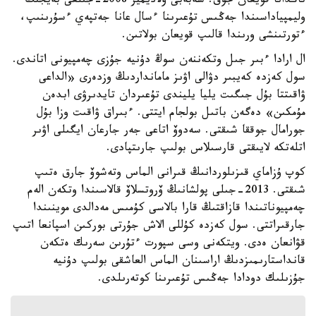
تاڭدانا قويعان جوق. سەبەبى ۆلاديمير 2008-جىلعى بەيجىڭ
وليمپياداسىندا جەڭىس تۇعىرىنا ءسال عانا جەتپەي ءسۇرىنىپ،
ءتورتىنشى ورىندا قالىپ قويعان بولاتىن.
ال ارادا ءبىر جىل وتكەننەن سوڭ دۇنيە جۇزى چەمپيونى اتاندى.
سول كەزدە كەيبىر دۋالى اۋىز مامانداردىڭ وزدەرى «الداعى
ۋاقىتتا بۇل جىگىت يليا يليندى تۇعىردان تايدىرۋى ابدەن
مۇمكىن» دەگەن باتىل بولجام ايتتى. ءبىراق ۋاقىت وزا بۇل
جورامال جوققا شىقتى. سەدوۆ اتاعى جەر جارعان ايگىلى اۋىر
اتلەتكە لايىقتى قارسىلاس بولىپ جارىتپادى.
كوپ ۇزاماي قىزىلوردانىڭ قىرانى الماس وتەشوۆ جارق ەتىپ
شىقتى. 2013-جىلى پولشانىڭ ۆروتسلاۆ قالاسىندا وتكەن الەم
چەمپيوناتىندا قازاقتىڭ قارا بالاسى كۇمىس مەدالدى موينىندا
جارقىراتتى. سول كەزدە كۇللى الاش جۇرتى بوركىن اسپانعا اتىپ
قۋانعان ەدى. ويتكەنى وسى سپورت ءتۇرىن سەرىك ەتكەن
قانداستارىمىزدىڭ اراسىنان الماس العاشقى بولىپ دۇنيە
جۇزىلىك دودادا جەڭىس تۇعىرىنا كوتەرىلدى.