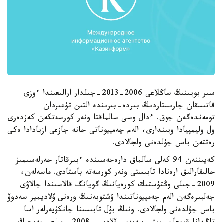
سىر بويىنىڭ ساڭلاعى 2006-2013-جىلدار ارالىعىندا ءوزى
قاتىسقان جارىستاردىڭ بىردە-بىرىندە التىن تۇعىردان
تومەندەگەن جوق. ءدال وسى سالماقتا ونەر كورسەتكەن كەزدەرى
ول وليمپيادا ويىندارى، الەم چەمپيوناتى جانە جازعى ازيادادا ەكى
رەتتەن باس جۇلدەنى ولجالادى.
كەيىننەن 94 كەلى سالماق دارەجەسىندە ءبىرقاتار جەرلەسىمىز
حالىقارالىق ارەنادا تابىستى ونەر كورسەتە باستادى. ماسەلەن،
2009-جىلى وڭتۇستىك كورەيانىڭ گويانگ قالاسىندا جالاۋى
جەلبىرەگەن الەم چەمپيوناتىندا ۇشتوبەنىڭ ورەنى ۆلاديمير سەدوۆ
باس جۇلدەنى ولجالادى. ونىڭ بۇل تابىسىنا جانكۇيەرلەر اسا