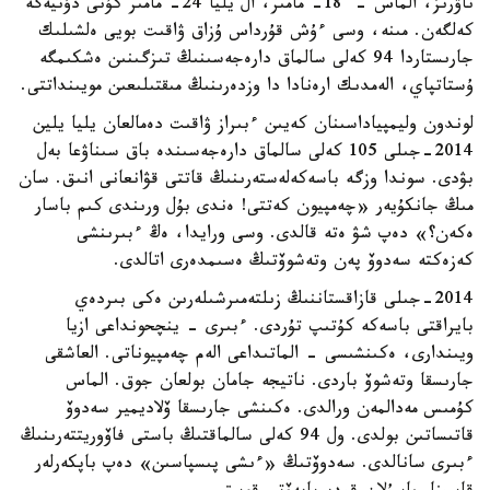
ناۋرىز، الماس - 18- مامىر، ال يليا 24- مامىر كۇنى دۇنيەگە
كەلگەن. مىنە، وسى ءۇش قۇرداس ۇزاق ۋاقىت بويى ەلشىلىك
جارىستاردا 94 كەلى سالماق دارەجەسىنىڭ تىزگىنىن ەشكىمگە
ۇستاتپاي، الەمدىك ارەنادا دا وزدەرىنىڭ مىقتىلىعىن مويىنداتتى.
لوندون وليمپياداسىنان كەيىن ءبىراز ۋاقىت دەمالعان يليا يلين
2014-جىلى 105 كەلى سالماق دارەجەسىندە باق سىناۋعا بەل
بۋدى. سوندا وزگە باسەكەلەستەرىنىڭ قاتتى قۋانعانى انىق. سان
مىڭ جانكۇيەر «چەمپيون كەتتى! ەندى بۇل ورىندى كىم باسار
ەكەن؟» دەپ شۋ ەتە قالدى. وسى ورايدا، ەڭ ءبىرىنشى
كەزەكتە سەدوۆ پەن وتەشوۆتىڭ ەسىمدەرى اتالدى.
2014-جىلى قازاقستاننىڭ زىلتەمىرشىلەرىن ەكى بىردەي
بايراقتى باسەكە كۇتىپ تۇردى. ءبىرى - ينچحونداعى ازيا
ويىندارى، ەكىنشىسى - الماتىداعى الەم چەمپيوناتى. العاشقى
جارىسقا وتەشوۆ باردى. ناتيجە جامان بولعان جوق. الماس
كۇمىس مەدالمەن ورالدى. ەكىنشى جارىسقا ۆلاديمير سەدوۆ
قاتىساتىن بولدى. ول 94 كەلى سالماقتىڭ باستى فاۆوريتتەرىنىڭ
ءبىرى سانالدى. سەدوۆتىڭ «ءىشى پىسپاسىن» دەپ باپكەرلەر