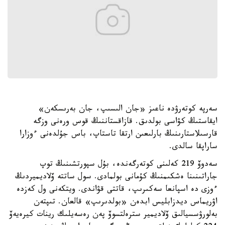
سەرپە كوتەرۋدە ناعىز «جان الىسىپ، جان بەرىسكەن»
ايقاستىڭ كۋاسى بولدىق. قازاقستاننىڭ قوس ورەنى وزگە
قارسىلاستارىنىڭ بارلىعىن ارتقا تاستاپ، باس جۇلدەنى ءوزارا
ساراپقا سالدى.
سەدوۆ 219 كەلىنى كوتەرگەندە، بۇل سپورتشىنىڭ توپ
جاراتىنىنا ەشكىمنىڭ كۇمانى بولمادى. سول ساتتە ۆلاديميردىڭ
ءوزى دە اسپانعا سەكىرىپ، قاتتى قۋاندى. ويتكەنى ول كەزدە
اۋريماس ديدزابليس ابدەن «بولدىرىپ» قالعان. تىپتەن
بەلورۋسسيالىق ۆلاديمير سترەلتسوۆ پەن رەسەيلىك رينات كيرەيەۆ