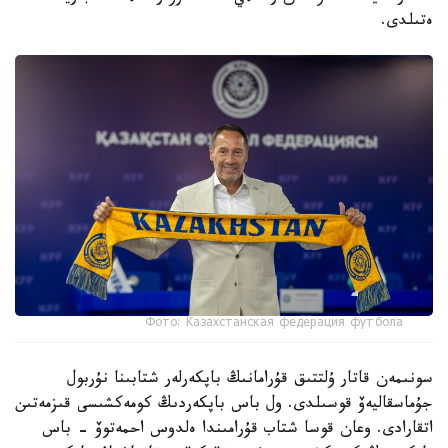
ەتىلدى.
Фото: Казахстанская федерация футбола
سونىمەن قاتار ۇلتتىق قۇرامانىڭ باپكەرلەر شتابىنا نۇربول
جۇماسقاليەۆ قوسىلدى. ول باس باپكەردىڭ كومەكشىسى قىزمەتىن
اتقارادى. وعان قوسا شتاب قۇرامىندا ەلدوس احمەتوۆ - باس