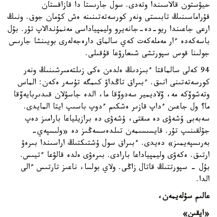
حيۋستون قالاسىندا وتەدى. سول جارىستا دا قازاقستان
قۇراماسىنىڭ تابىستى ونەر كورسەتەتىنىنە ەش كۇمان جوق. ونىڭ
ارعى جاعىندا ريو-دە-جانەيرو وليمپياداسى مەنمۇندالاپ تۇر. بۇل
باسەكەدە ءار مەملەكەت كەي سالماق دارەجەلەرى بويىنشا جارىس
جولىنا قوس سپورتشى شىعارۋعا قۇقىلى.
94 كەلى سالماقتا ءبىزدىڭ ەلدەن ەكى زىلتەمىرشىنىڭ ونەر
كورسەتەتىنى انىق. ءبىراق تاڭداۋ كىمگە تۇسەر ەكەن: الماس
وتەشوۆكە مە، ۆلاديمير سەدوۆقا ما، الدە جاسۇلان قىدىربايەۆقا
ما؟ ول جاعىن ءداپ قازىر ەشكىم ءدوپ باسىپ ايتا المايدى.
سەبەبى ۇشەۋى دە مىقتى، ۇشەۋى دە برازيلياعا بارامىز دەپ
جۇلقىنىپ تۇر. قايسىسىمەن تىلدەسسەڭىز دە «ولىسپەي-
بەرىسپەيمىز» دەيدى. ءبىراق سول ۇشتىكتىڭ اراسىندا بىرەۋ
ارتىق. ەكەۋى وليمپياداعا بارادى. بىرەۋى ەلدە قالۋعا ءتيىس.
بۇل - سپورتتىڭ قاتال زاڭى. ولاي بولسا، ناعىز تارتىس ءالى
الدا.
عالىم سۇلەيمەن،
«ايقىن»