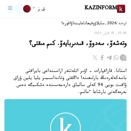
KAZINFORM
ق ز
ترەند:
2026-سايلاۋ
وقيعا
تاعايىنداۋ
اقوردا
10:40, 20 اقپان 2015
وتەشەۆ، سەدوۆ، قىدىربايەۆ. كىم مىقتى؟
استانا. قازاقپارات - اۋىر اتلەتتەر اراسىنداعى بايراقتى
باسەكەلەردىڭ بارلىعىندا داڭقتى وتانداسىمىز يليا يلين ۇزاق
ۋاقىت بويى 94 كەلى سالماق دارەجەسىندە ەشكىمگە دەس
بەرمەگەنى بارشاعا ءمالىم.