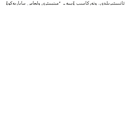
تانىستىرىلدى. ونەركاسىپ ۆيسە- ءمينيسترى ولجاس ساپاربەكوۆ
اتاپ وتكەندەي، قۇجات زاڭناما، ساتىپ الۋ تەتىگىن جەتىلدىرۋ،
«كولەڭكەلى» يمپورتقا قارسى ءىس-قيمىل، ينۆەستيتسيا تارتۋ،
وتاندىق برەندتى دامىتۋ مەن كادر دايارلاۋعا ارنالعان 28 ءىس-
شارانى قامتيدى.
Фото: Үкімет