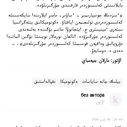
بايلانىستى كەلىسسوزدەر قارقىندى جۇرگىزىلۋدە.
«ءبىزدىڭ جوسپارىمىز - ءساۋىر- مامىر ايلارىندا سايكەسىنشە
كەلىسسوزدەردى تولىعىمەن اياقتاۋ. ەكونوميكالىق ينتەگراتسيا
ىستەرى ءمينيسترى ج. ايتجانوۆا حانىم بۇگىندە بەلسەندى
كەلىسسوزدەر جۇرگىزۋدە. اتالعان نورمالار بويىنشا بۇگىن الماتىدا
ەۋروپالىق وداقپەن قوسىمشا كەلىسسوزدەر جۇرگىزىلەدى»، -
دەدى ە. دوسايەۆ.
اۆتور: مارلان جيەمباي
بيلىك جانە ساياسات
ەكونوميكا
ىقپالداستىق
без автора
اۆتور
16:44, 06 تامىز 2026