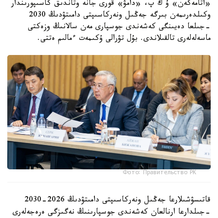
«اتامەكەن» ۇ ك پ، «دامۋ» قورى جانە وتاندىق كاسىپورىندار
وكىلدەرىمەن بىرگە جەڭىل ونەركاسىپتى دامىتۋدىڭ 2030
-جىلعا دەيىنگى كەشەندى جوسپارى مەن سالانىڭ وزەكتى
ماسەلەلەرى تالقىلاندى. بۇل تۋرالى ۇكىمەت ءمالىم ەتتى.
Фото: Правительство РК
قاتىسۋشىلارعا جەڭىل ونەركاسىپتى دامىتۋدىڭ 2026-2030
-جىلدارعا ارنالعان كەشەندى جوسپارىنىڭ نەگىزگى ەرەجەلەرى