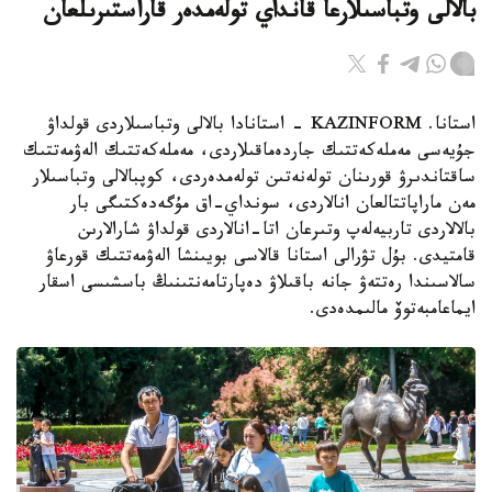
بالالى وتباسىلارعا قانداي تولەمدەر قاراستىرىلعان
استانا. KAZINFORM - استانادا بالالى وتباسىلاردى قولداۋ
جۇيەسى مەملەكەتتىك جاردەماقىلاردى، مەملەكەتتىك الەۋمەتتىك
ساقتاندىرۋ قورىنان تولەنەتىن تولەمدەردى، كوپبالالى وتباسىلار
مەن ماراپاتتالعان انالاردى، سونداي-اق مۇگەدەكتىگى بار
بالالاردى تاربيەلەپ وتىرعان اتا-انالاردى قولداۋ شارالارىن
قامتيدى. بۇل تۋرالى استانا قالاسى بويىنشا الەۋمەتتىك قورعاۋ
سالاسىندا رەتتەۋ جانە باقىلاۋ دەپارتامەنتىنىڭ باسشىسى اسقار
ايماعامبەتوۆ مالىمدەدى.