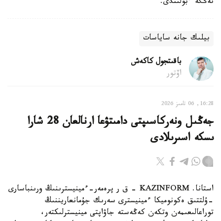
تەڭگە ءبولىندى.
بيلىك جانە ساياسات
باقىتجول كاكەش
اۆتور
16:28, 06 تامىز 2026
جەڭىل ونەركاسىپتى دامىتۋعا ارنالعان 28 شارا
ىسكە اسىرىلادى
استانا. KAZINFORM - ق ر پرەمەر-ءمينيسترىنىڭ ورىنباسارى
-ۇلتتىق ەكونوميكا ءمينيسترى سەرىك جۇمانعاريننىڭ
توراعالىعىمەن وتكەن كەڭەستە جاۋاپتى مينيسترلىكتەر،