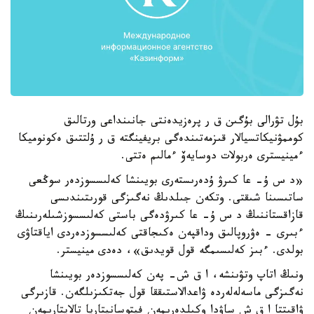
بۇل تۋرالى بۇگىن ق ر پرەزيدەنتى جانىنداعى ورتالىق
كوممۋنيكاتسيالار قىزمەتىندەگى بريفينگتە ق ر ۇلتتىق ەكونوميكا
ءمينيسترى ەربولات دوسايەۆ ءمالىم ەتتى.
«د س ۇ- عا كىرۋ ۇدەرىستەرى بويىنشا كەلىسسوزدەر سوڭعى
ساتىسىنا شىقتى. وتكەن جىلدىڭ نەگىزگى قورىتىندىسى
قازاقستاننىڭ د س ۇ- عا كىرۋدەگى باستى كەلىسسوزشىلەرىنىڭ
ءبىرى - ەۋروپالىق وداقپەن ەكىجاقتى كەلىسسوزدەردى اياقتاۋى
بولدى. ءبىز كەلىسىمگە قول قويدىق»، دەدى مينيستر.
ونىڭ اتاپ وتۋىنشە، ا ق ش- پەن كەلىسسوزدەر بويىنشا
نەگىزگى ماسەلەلەردە ۋاعدالاستىققا قول جەتكىزىلگەن. قازىرگى
ۋاقىتتا ا ق ش ساۋدا وكىلدەرىمەن فيتوسانيتاريا تالاپتارىمەن