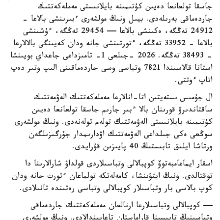
جاسقا تولعانعا دەيىن كۇتىمىنە بايلانىستى مەملەكەتتىك
جاردەماقى بەرىلەدى. بيىل ونىڭ مولشەرى ءبىرىنشى بالاعا -
24912 تەڭگە، ەكىنشى بالاعا — 29454 تەڭگە، ءۇشىنشى
بالاعا - 33952 تەڭگە، ءتورتىنشى جانە ودان كەيىنگى بالالارعا
- 38493 تەڭگە. 2026 -جىلعى 1- تامىزداعى جاعداي بويىنشا
استانا قالاسىندا 7821 وتباسى وسى جاردەماقىنى الىپ وتىر دەپ
اتاپ ءوتتى.
ال جۇمىس ىستەيتىن اتا-انالارعا مەملەكەتتىك الەۋمەتتىك
ساقتاندىرۋ قورىنان بالا ءبىر جارىم جاسقا تولعانعا دەيىن
كۇتىمىنە بايلانىستى الەۋمەتتىك تولەم تولەنەدى. ونىڭ مولشەرى
سوڭعى ەكى جىلداعى الەۋمەتتىك اۋدارىمدار جۇرگىزىلگەن
ورتاشا ايلىق تابىستىڭ 40 پايىزىن قۇرايدى.
اسقار ايماعامبەتوۆ كوپبالالى وتباسىلاردى قولداۋ شارالارىنا دا
توقتالدى. ونىڭ ايتۋىنشا، كامەلەتكە تولماعان ءتورت جانە ودان
كوپ بالاسى بار وتباسىلار كوپبالالى وتباسى رەتىندە تانىلادى.
— كوپبالالى وتباسىلارعا ارنالعان مەملەكەتتىك جاردەماقى
وتباسىنىڭ تابىسىنا قاراماستان تاعايىندالادى. ونىڭ مولشەرى