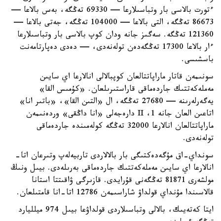
ءتورت بالاسى بار وتباسىلارعا — 69330 تەڭگە، بەس بالاعا —
86673 تەڭگە، التى بالاعا — 104000 تەڭگە، جەتى بالاعا —
121360 تەڭگە. سەگىز جانە ودان كوپ بالاسى بار وتباسىلارعا
ءار بالاعا 17300 تەڭگەدەن تولەنەدى، — دەدى دەپارتامەنت
باسشىسى.
سونىمەن قاتار ماراپاتتالعان كوپبالالى انالارعا اي سايىن
مەملەكەتتىك جاردەماقى قاراستىرىلعان. «كۇمىس القا»
يەگەرلەرىنە — 27680 تەڭگە، ال «التىن القا»، «باتىر انا»
اتاعىن العان جانە 1، II دارەجەلى «انا داڭقى» وردەنىمەن
ماراپاتتالعان انالارعا 32000 تەڭگە كولەمىندە جاردەماقى
تولەنەدى.
سونداي-اق مۇگەدەكتىگى بار بالالاردى تاربيەلەپ وتىرعان اتا-
انالارعا اي سايىن مەملەكەتتىك جاردەماقى بەرىلەدى. بيىل ونىڭ
مولشەرى 81871 تەڭگەنى قۇرايدى. قازىرگى ۋاقىتتا استانا
قالاسىندا مۇنداي قولداۋ شاراسىمەن 12786 اتا-انا قامتىلعان.
ايتا كەتەيىك، بالالى وتباسىلاردى قولداۋعا بيىل 974 ميلليارد