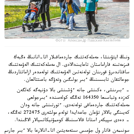
Фото: Александр Павский/Kazinform
ونىڭ ايتۋىنشا، مەملەكەتتىك جاردەماقىلار اتا-انانىڭ ەڭبەك
قىزمەتىنە قاراماستان تاعايىندالادى. ال مەملەكەتتىك الەۋمەتتىك
ساقتاندىرۋ قورىنان تولەنەتىن الەۋمەتتىك تولەمدەر ازاماتتاردىڭ
جوعالتقان تابىسىنىڭ ءبىر بولىگىن وتەۋگە باعىتتالعان.
- ءبىرىنشى، ەكىنشى جانە ءۇشىنشى بالا دۇنيەگە كەلگەن
كەزدە وتباسىعا 164350 تەڭگە كولەمىندە ءبىرجولعى
مەملەكەتتىك جاردەماقى تولەنەدى. ءتورتىنشى جانە ودان
كەيىنگى بالالار تۋعان جاعدايدا تولەم مولشەرى 272475 تەڭگە،
- دەدى سپيكەر استانا قالاسىنىڭ كوممۋنيكاتسيالار الاڭىندا.
سونىمەن قاتار ول جۇمىس ىستەمەيتىن اتا-انالارعا بالا ءبىر جارىم