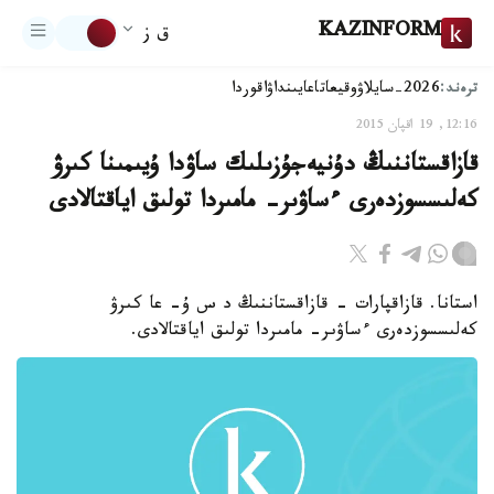
KAZINFORM
ق ز
ترەند:
2026-سايلاۋ
وقيعا
تاعايىنداۋ
اقوردا
12:16, 19 اقپان 2015
قازاقستاننىڭ دۇنيەجۇزىلىك ساۋدا ۇيىمىنا كىرۋ
كەلىسسوزدەرى ءساۋىر- مامىردا تولىق اياقتالادى
استانا. قازاقپارات - قازاقستاننىڭ د س ۇ- عا كىرۋ
كەلىسسوزدەرى ءساۋىر- مامىردا تولىق اياقتالادى.