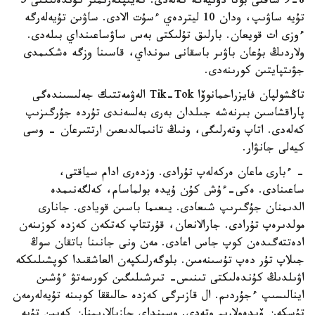
8-9 شاقتى بوتا دۇنيەگە كەلەدى. كەيىپكەرىمىز كۇندەلىكتى 5
تۇيە ساۋىپ، ودان 10 ليتردەي ءسۇت الادى. ساۋىن تۇيەلەرگە
ءوزى ات قويعان. بارلىق تۇلىكتى بەس ساۋساعىنداي بىلەدى.
ولاردىڭ بۇعان باۋىر باسقانى سونداي، قاسىنا وزگە ەشكىمدى
جۋىتپايتىن كورىنەدى.
تاڭشولپان فايزراحمانوۆا Tik-Tok الەۋمەتتىك جەلىسىندەگى
پاراقشاسىن بىرنەشە جىلدان بەرى بەلسەندى تۇردە جۇرگىزىپ
كەلەدى. اتاپ وتەرلىگى، ونىڭ تانىمالدىعىن ارتتىرعان - وسى
كيەلى جانۋار.
- ءبارى ماعان ەركەلەپ تۇرادى. وزدەرى ادام سياقتى،
ساعىنادى. ەكى-ءۇش كۇن ۇيدە بولماسام، كەلگەنىمدە
الدىمنان جۇگىرىپ شىعادى. يىعىما باسىن قويادى. جانارى
مولدىرەپ تۇرادى. جارالانعان، قۇرتتاپ كەتكەن كەزدە كوزىنەن
ادەتتەگىدەن كوپ جاس اعادى. مەن ونى جانىنا باتقان سوڭ
جىلاپ تۇر دەپ تۇسىنەمىن. بلوگەرلىكپەن العاشقىدا كوپشىلىككە
اۋىلدىڭ كۇندەلىكتى تىنىس- تىرشىلىگىن كورسەتۋ ءۇشىن
اينالىسىپ ءجۇردىم. ال قازىرگى كەزدە حالىققا كوبىنە تۇيەلەرمەن
تۇسكەن ۆيدەولارىم وتەدى. وسىنداي جازبالارىمنان كەيىن تۇيە