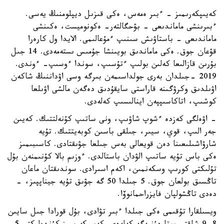
كەيىپكەرىمىز - ءبىر ەمەس، ەكى قىزىل ديپلومنىڭ يەسى.
ءبىرىنشى ماماندىعى - بۋحگالتەر- ەكونوميست، ەكىنشى
ماماندىعى - باستاۋىش سىنىپ ءمۇعالىمى. الايدا ول كارەرا
قۋعان جوق. ەكى ماماندىق بويىنشا جۇمىس ىستەمەدى. 14 جىل
بۇرىن قازالىعا كەلىن بولىپ ءتۇسىپ، سوندا ءوسىپ- ءوندى.
2019 -جىلدان بەرى جولداسىمەن بىرگە وسى اۋداننىڭ شاكەن
اۋىلدىق وكرۋگىنە قاراستى سايقۇدىق دەگەن مالشى اۋىلعا
كوشىپ، اتاكاسىپپەن اينالىسىپ كەلەدى.
- اۋەلگى كەزدە ءشوپ شاۋىپ، ونى ساتىپ كۇنەلتتىك. كەيىن
جەر الىپ، قوي، سيىر، جىلقى باسىن كوبەيتتىك. تۇيە
شارۋاشىلىعىنا دەن قويعالى بەس جىلعا جۋىقتادى. كاسىبىمىز
ەكى باس تۇيە ساتىپ الۋدان باستالدى. ءوزىم بالا كۇنىمنەن بۇل
تۇلىكتى كورىپ وسكەنمىن، اكەم اسىرادى. سوندىقتان ماعان
تاڭسىق بولعان جوق. 5 جىلدا 50 گە جۋىق تۇيە جيناپپىز، -
دەدى تاڭشولپان فايزراحمانوۆا.
ويسىلقارا تۇقىمى ەكى جىلدا ءبىر تۋادى، بۇل قورادا جىل سايىن