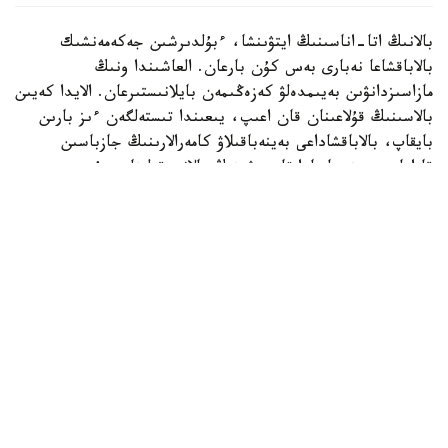
بالانىڭ اتا-اناسىنىڭ ايتۋىنشا، ءبۇلدىرشىن جەكەمەنشىك
بالاباقشاعا نەبارى بەس كۇن بارعان. العاشىندا ونىڭ
مازاسىزدانۋىن بەيىمدەلۋ كەزەڭىمەن بايلانىستىرعان. الايدا كەيىن
بالاسىنىڭ قۇلاعىنان قان اعىپ، يىعىندا تىستەلگەن ءىز بارىن
بايقاپ، بالاباقشاداعى بەينەباقىلاۋ كامەرالارىنىڭ جازباسىن
قاراعان. بەينەجازبادا تاربيەشىنىڭ بالانى قولىنان سۇيرەپ،
جۇلقىلاپ، كۇشتەپ ۇيىقتاتۋعا ارەكەتتەنگەنى كورىنەدى.
كىشكەنتايدىڭ اناسى مۇنداي ارەكەتتەر بىرنەشە كۇن بويى
قايتالانعانىن ايتادى.
- دۇيسەنبى، سارسەنبى، بەيسەنبى، جۇما كۇندەرى ءتورت كۇن
بويى بالامدى قورلاعان. كورگەنىمدى ايتىپ جەتكىزە المايمىن.
بالا ۇيىقتاماسا، قولىن جاۋىپ تاستايدى. كورپەنى الىپ،
ۇستىنەن باسىپ تۇرادى. شايقاعان كەزدە لاقتىرىپ جىبەرەدى.
بالا ەكى بەتىمەن قۇلايدى. قايتادان تاربيەشىنىڭ ەتەگىنە
جارماسادى. تاماق ىشكىسى كەلسە، ونى دا بەرمەيدى، - دەدى
بالانىڭ اناسى جازيرا عابيدەن.