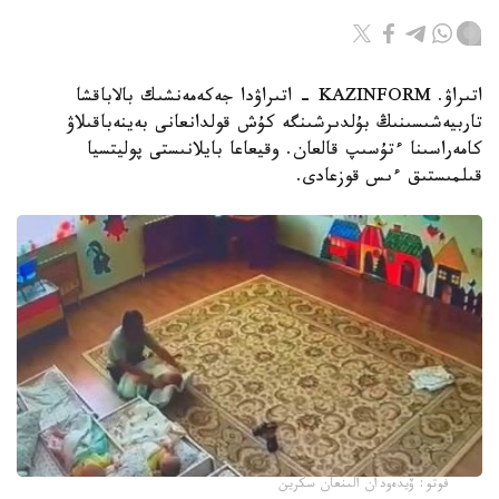
اتىراۋ. KAZINFORM - اتىراۋدا جەكەمەنشىك بالاباقشا
تاربيەشىسىنىڭ بۇلدىرشىنگە كۇش قولدانعانى بەينەباقىلاۋ
كامەراسىنا ءتۇسىپ قالعان. وقيعاعا بايلانىستى پوليتسيا
قىلمىستىق ءىس قوزعادى.
فوتو: ۆيدەودان الىنعان سكرين