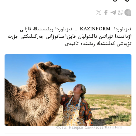
قىزىلوردا. KAZINFORM - قىزىلوردا وبلىسىنىڭ قازالى
اۋدانىندا تۇراتىن تاڭشولپان فايزراحمانوۆانى جەرگىلىكتى جۇرت
تۇيەشى كەلىنشەك رەتىندە تانيدى.
Фото: Назерке Саниязова/Kazinform