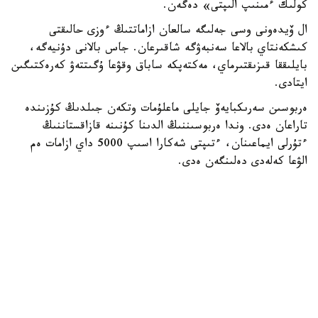
كولىك ءمىنىپ الىپتى» دەگەن.
ال ۆيدەونى وسى جەلىگە سالعان ازاماتتىڭ ءوزى حالىقتى
كىشكەنتاي بالاعا سەنبەۋگە شاقىرعان. جاس بالانى دۇنيەگە،
بايلىققا قىزىقتىرماي، مەكتەپكە ساباق وقۋعا ۇگىتتەۋ كەرەكتىگىن
ايتادى.
ەربوسىن سەرىكبايەۆ جايلى ماعلۇمات وتكەن جىلدىڭ كۇزىندە
تاراعان ەدى. وندا ەربوسىننىڭ الدىنا كۇنىنە قازاقستاننىڭ
ءتۇرلى ايماعىنان، ءتىپتى شەكارا اسىپ 5000 داي ازامات ەم
الۋعا كەلەدى دەلىنگەن ەدى.