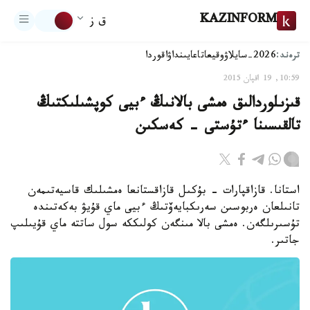
KAZINFORM
ق ز
ترەند:
2026-سايلاۋ
وقيعا
تاعايىنداۋ
اقوردا
10:59, 19 اقپان 2015
قىزىلوردالىق ەمشى بالانىڭ ءبيى كوپشىلىكتىڭ
تالقىسىنا ءتۇستى - كەسكىن
استانا. قازاقپارات - بۇكىل قازاقستانعا ەمشىلىك قاسيەتىمەن
تانىلعان ەربوسىن سەرىكبايەۆتىڭ ءبيى ماي قۇيۋ بەكەتىندە
تۇسىرىلگەن. ەمشى بالا مىنگەن كولىككە سول ساتتە ماي قۇيىلىپ
جاتىر.