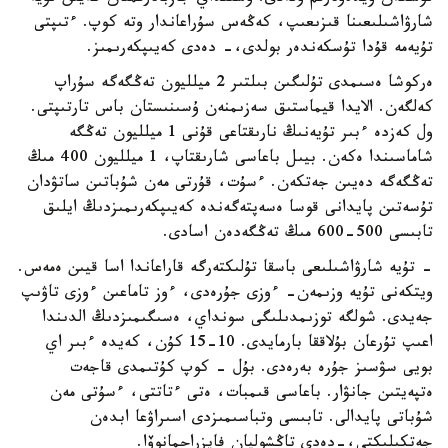
شارۋاشىلىعىنا قىزىعىپ، كەڭەس سۇراعاندار وتە كوپ. ءتىپتى
تۇيەمە قۇدا تۇسكەندەر بولدى،- دەدى كەيىپكەرىمىز.
ەركوشا ەسىمدى تۇلىگىن بىلتىر 2 ميلليون تەڭگەگە سۇراپ
كەلگەن. الايدا قيماستىق سەزىمنەن ۇسىنىستان باس تارتىپتى.
ول كەزدە ءبىر تۇيەنىڭ نارىقتاعى قۇنى 1 ميلليون تەڭگە
شاماسىندا ەكەن. بيىل باعاسى شارىقتاپ، 1 ميلليون 400 مىڭ
تەڭگەگە دەيىن جەتكەن. ءسۇت، قۇرتى مەن شۇباتىن ساتۋدان
تۇسەتىن پايدانى قوسا ەسەپتەگەندە كەيىپكەرىمىزدىڭ ايلىق
تابىسى 500-600 مىڭ تەڭگەدەن اسادى.
- تۇيە شارۋاشىلىعى باسقا تۇلىكتەرگە قاراعاندا اسا قيىن ەمەس.
ويتكەنى تۇيە وزىمەن- ءوزى جۇرەدى، ءوز تاماعىن ءوزى تاۋىپ
جەيدى. شولگە توزىمدىلىگى سونداي، ەسىگىمىزدىڭ الدىندا
اعىپ تۇرعان بۇلاققا بارمايدى. 10-15 كۇن، كەيدە ءبىر اي
بويى سۋسىز جۇرە بەرەدى. بۇل - كوپ كۇتىمدى قاجەت
ەتپەيتىن جانۋار. باعاسى قىمبات، ەتى ءتاتتى، ءسۇتى مەن
شۇباتى پايدالى. تابىسى وتباسىمىزدى اسىراۋعا ابدەن
جەتكىلىكتى،-دەدى تاڭشولپان فايزراحمانوۆا.