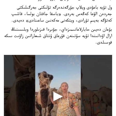
ول تۇيە باعۋدى ويلاپ جۇرگەندەرگە تۇلىكتى جەرگىلىكتى
جەردەن الۋعا كەڭەس بەردى. «باسقا جاقتان بولسا، قاشىپ
كەتۋگە بەيىم تۇرادى، ويتكەنى مەكەنىن ساعىنادى» دەيدى.
بۇعان دەيىن حابارلاعانىمىزداي، جۋىردا قىزىلوردا وبلىسىنىڭ
ارال اۋدانىندا تۇيە سۇتىنەن قۇرعاق ۇنتاق شىعاراتىن زاۋىت ىسكە
قوسىلدى.