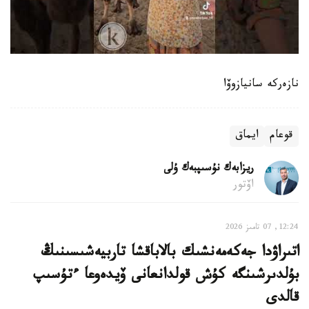
نازەركە سانيازوۆا
قوعام
ايماق
ريزابەك نۇسىپبەك ۇلى
اۆتور
12:24, 07 تامىز 2026
اتىراۋدا جەكەمەنشىك بالاباقشا تاربيەشىسىنىڭ
بۇلدىرشىنگە كۇش قولدانعانى ۆيدەوعا ءتۇسىپ
قالدى