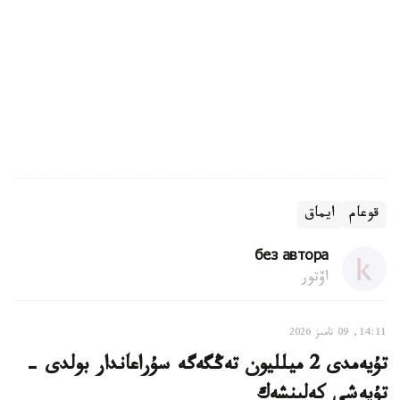
قوعام
ايماق
без автора
اۆتور
14:11, 09 تامىز 2026
تۇيەمدى 2 ميلليون تەڭگەگە سۇراعاندار بولدى -
تۇيەشى كەلىنشەك