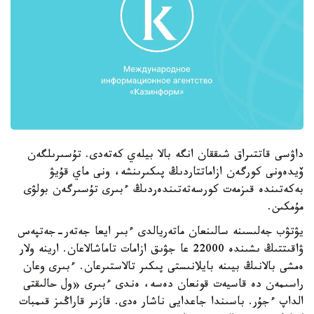
داۋسى قاتتىراق شىققان انگە بالا بيلەي كەتەدى. تۇسىرىلگەن
ۆيدەونى كورگەن ازاماتتاردىڭ پىكىرىنشە، ونى ماي قۇيۋ
بەكەتىندە قىزمەت كورسەتەتىندەردىڭ ءبىرى تۇسىرگەن بولۋى
مۇمكىن.
يۋتۋب جەلىسىنە سالىنعان ماتەريالدى ءبىر ايعا جەتەر-جەتپەس
ۋاقىتتىڭ ىشىندە 22000 عا جۋىق ازامات تاماشالاعان. ارينە ولار
ەمشى بالانىڭ بيىنە بايلانىستى پىكىر تالاستىرعان. ءبىرى وعان
راسىمەن دە قاسيەت قونعان دەسە، ەندى ءبىرى «ول حالىقتى
الداپ ءجۇر. باسىندا جاعدايى ناشار ەدى. قازىر قاراڭىز قىمبات