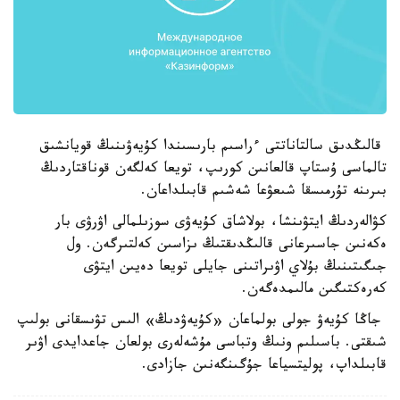
قالىڭدىق سالتاناتتى ءراسىم بارىسىندا كۇيەۋىنىڭ قويانشىق
تالماسى ۇستاپ قالعانىن كورىپ، تويعا كەلگەن قوناقتاردىڭ
بىرىنە تۇرمىسقا شىعۋعا شەشىم قابىلداعان.
كۋالەردىڭ ايتۋىنشا، بولاشاق كۇيەۋى سوزىلمالى اۋرۋى بار
ەكەنىن جاسىرعانى قالىڭدىقتىڭ ىزاسىن كەلتىرگەن. ول
جىگىتىنىڭ بۇلاي اۋىراتىنى جايلى تويعا دەيىن ايتۋى
كەرەكتىگىن مالىمدەگەن.
جاڭا كۇيەۋ جولى بولماعان «كۇيەۋدىڭ» الىس تۋىسقانى بولىپ
شىقتى. باسىلىم ونىڭ وتباسى مۇشەلەرى بولعان جاعدايدى اۋىر
قابىلداپ، پوليتسياعا جۇگىنگەنىن جازادى.