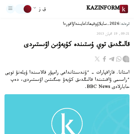
KAZINFORM
ق ز
ترەند:
2026-سايلاۋ
وقيعا
تاعايىنداۋ
اقوردا
09:21, 19 اقپان 2015
قالىڭدىق توي ۇستىندە كۇيەۋىن اۋىستىردى
استانا. قازاقپارات - ءۇندىستانداعى رامپۋر قالاسىندا ۇيلەنۋ تويى
ءراسىمى ۋاقىتىندا قالىڭدىق كۇيەۋ جىگىتىن اۋىستىردى، دەپ
حابارلادى BBC News.