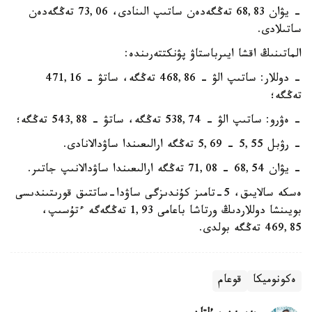
- يۋان 68,83 تەڭگەدەن ساتىپ الىنادى، 73,06 تەڭگەدەن
ساتىلادى.
الماتىنىڭ اقشا ايىرباستاۋ پۋنكتتەرىندە:
- دوللار: ساتىپ الۋ - 468,86 تەڭگە، ساتۋ - 471,16
تەڭگە؛
- ەۋرو: ساتىپ الۋ - 538,74 تەڭگە، ساتۋ - 543,88 تەڭگە؛
- رۋبل 5,55 - 5,69 تەڭگە ارالىعىندا ساۋدالانادى.
- يۋان 68,54 - 71,08 تەڭگە ارالىعىندا ساۋدالانىپ جاتىر.
ەسكە سالايىق، 5-تامىز كۇندىزگى ساۋدا-ساتتىق قورىتىندىسى
بويىنشا دوللاردىڭ ورتاشا باعامى 1,93 تەڭگەگە ءتۇسىپ،
469,85 تەڭگە بولدى.
ەكونوميكا
قوعام