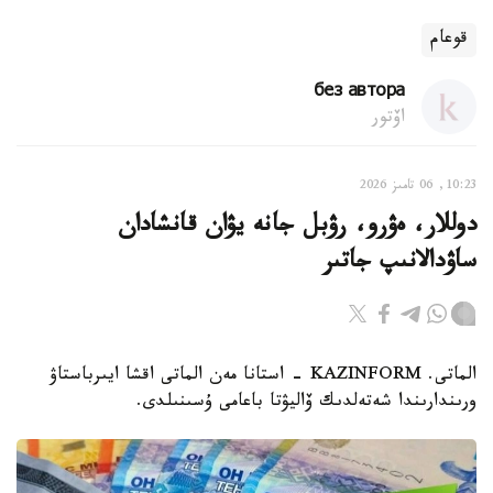
قوعام
без автора
اۆتور
10:23, 06 تامىز 2026
دوللار، ەۋرو، رۋبل جانە يۋان قانشادان
ساۋدالانىپ جاتىر
الماتى. KAZINFORM - استانا مەن الماتى اقشا ايىرباستاۋ
ورىندارىندا شەتەلدىك ۆاليۋتا باعامى ۇسىنىلدى.