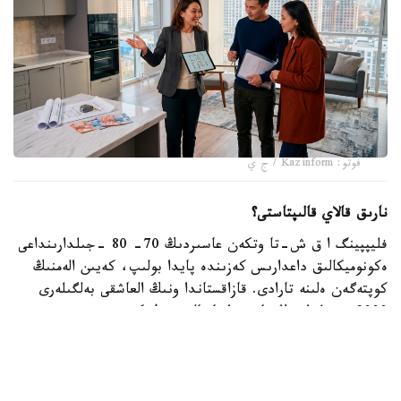
فوتو: Kazinform / ج ي
نارىق قالاي قالىپتاستى؟
فليپپينگ ا ق ش-تا وتكەن عاسىردىڭ 70- 80 -جىلدارىنداعى
ەكونوميكالىق داعدارىس كەزىندە پايدا بولىپ، كەيىن الەمنىڭ
كوپتەگەن ەلىنە تارادى. قازاقستاندا ونىڭ العاشقى بەلگىلەرى
2000 -جىلداردىڭ باسىندا بايقالدى. ول كەزدە تۇرعىن ءۇي
قۇرىلىسى قارقىندى ءجۇرىپ، سۇرانىس جوعارى بولعاندىقتان،
ينۆەستورلار پاتەردى جوندەۋسىز- اق قىمباتقا قايتا ساتىپ،
تابىس تاپتى.