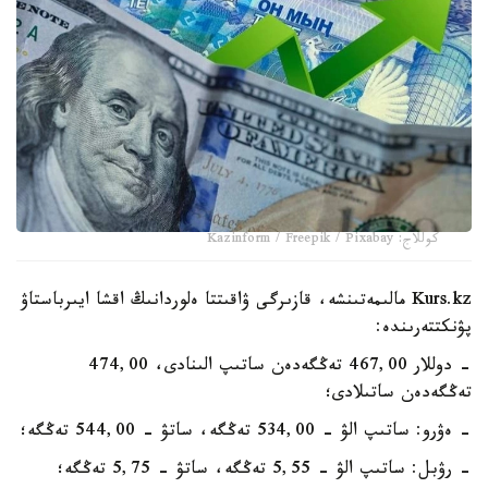
كوللاج: Kazinform / Freepik / Pixabay
Kurs.kz مالىمەتىنشە، قازىرگى ۋاقىتتا ەلوردانىڭ اقشا ايىرباستاۋ
پۋنكتتەرىندە:
- دوللار 467,00 تەڭگەدەن ساتىپ الىنادى، 474,00
تەڭگەدەن ساتىلادى؛
- ەۋرو: ساتىپ الۋ - 534,00 تەڭگە، ساتۋ - 544,00 تەڭگە؛
- رۋبل: ساتىپ الۋ - 5,55 تەڭگە، ساتۋ - 5,75 تەڭگە؛