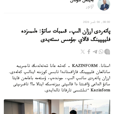
بەيسەن سۇلتان
اۆتور
08:00, 06 تامىز 2026
پاتەردى ارزان الىپ، قىمبات ساتۋ: ەلىمىزدە
فليپپينگ قالاي جۇمىس ىستەيدى
استانا. KAZINFORM - كەشە عانا شەتەلدىك تاجىريبە
سانالعان فليپپينگ قازاقستاندا تابىس كوزىنە اينالىپ كەلەدى.
ارزان پاتەردى ساتىپ الىپ، جوندەپ، ۇستەمە باعامەن قايتا
ساتۋ الداعى ۋاقىتتا دا قالىپتى بيزنەسكە اينالا ما؟ تاقىرىپتى
Kazinform ءتىلشىسى تارقاتا تالدايدى.