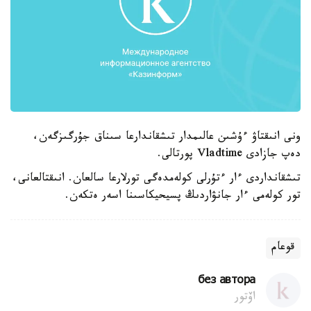
ونى انىقتاۋ ءۇشىن عالىمدار تىشقاندارعا سىناق جۇرگىزگەن،
دەپ جازادى Vladtime پورتالى.
تىشقانداردى ءار ءتۇرلى كولەمدەگى تورلارعا سالعان. انىقتالعانى،
تور كولەمى ءار جانۋاردىڭ پسيحيكاسىنا اسەر ەتكەن.
قوعام
без автора
اۆتور