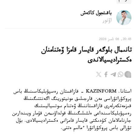
باقىتجول كاكەش
اۆتور
20:45, 06 تامىز 2026
تانىمال بلوگەر قايسار قامزا ۆەتنامنان
ەكستراديسيالاندى
استانا. KAZINFORM - قازاقستان رەسپۋبليكاسىنىڭ باس
پروكۋراتۋراسى مەن قارجىلىق مونيتورينگ اگەنتتىگىنىڭ
قىزمەتكەرلەرى قازاقستاننىڭ ۆەتنام سوتسياليستىك
رەسپۋبليكاسىنداعى ەلشىلىگىنىڭ قولداۋىمەن قۇمار ويىندارىن
جارنامالاعان كۇدىكتى قايسار قامزانى ەكستراديسيالادى. بۇل
تۋرالى باس پروكۋراتۋرا ءمالىم ەتتى.