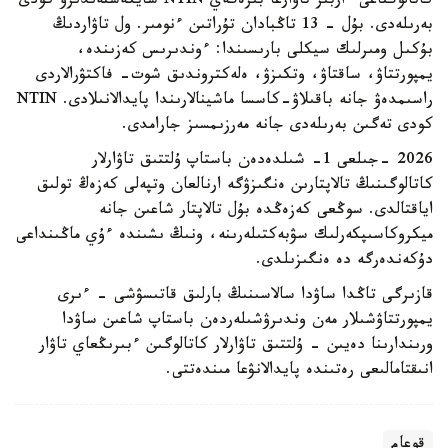
كاتالوگتاعى ءاربىر تاۋارعا بىرەگەي NTIN سايكەستەندىرۋ كودى
بەرىلەدى. بۇل - 13 تاڭبادان تۇراتىن ءنومىر. ول تاۋاردىڭ
بۇكىل ومىرلىك سيكلى بارىسىندا: ءوندىرىس كەزىندە،
يمپورتتاۋ، ساقتاۋ، وتكىزۋ، ەلەكتروندىق شوت- فاكتۋرالاردى
راسىمدەۋ جانە باقىلاۋ-كاسسا ماشينالارىندا پايدالانىلادى. NTIN
كودى تەگىن بەرىلەدى جانە مەرزىمسىز جارامدى.
2026 -جىلعى 1- شىلدەدەن باستاپ ۇلتتىق تاۋارلار
كاتالوگىنىڭ تالاپتارىن ەنگىزۋگە ارنالعان وتپەلى كەزەڭ تولىق
اياقتالدى. سوڭعى كەزەڭدە بۇل تالاپتار شاعىن جانە
ميكروكاسىپكەرلىك سۋبەكتىلەرىنە، ونىڭ ىشىندە ءۇي ماڭىنداعى
دۇكەندەرگە دە ەنگىزىلدى.
قازىرگى تاڭدا ساۋدا سالاسىنىڭ بارلىق قاتىسۋشى - ءىرى
يمپورتتاۋشىلار مەن وندىرۋشىلەردەن باستاپ شاعىن ساۋدا
ورىندارىنا دەيىن - ۇلتتىق تاۋارلار كاتالوگىن ءبىرىڭعاي تاۋار
انىقتامالىعى رەتىندە پايدالانۋعا مىندەتتى.
قوعام