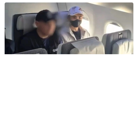
Видеодан алынған кадр
تەرگەپ-تەكسەرۋ ورگانىنىڭ نۇسقاسى بويىنشا 2025 -جىلعى
قاڭتاردا ول الەۋمەتتىك جەلىلەر مەن مەسسەندجەرلەردەگى
اۋقىمدى اۋديتوريانى پايدالانا وتىرىپ، سىياقى ءۇشىن زاڭسىز
ينتەرنەت-كازينو جارناماسىن ورنالاستىرعان جانە قازاقستان
ازاماتتارىن قۇمار ويىندارىنا قاتىسۋعا تارتقان.