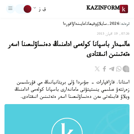
KAZINFORM
ق ز
ترەند:
2026-سايلاۋ
وقيعا
تاعايىنداۋ
اقوردا
07:26, 19 اقپان 2015
عالىمدار باسپانا كولەمى ادامنىڭ دەنساۋلىعىنا اسەر
ەتەتىنىن انىقتادى
استانا. قازاقپارات - جۋىردا ۇلى بريتانيانىڭ مي قۇرىلىمىن
زەرتتەۋ عىلىمي ينستيتۋتى ماماندارى باسپانا كولەمى ادامنىڭ
ويلاۋ قابىلەتى مەن دەنساۋلىعىنا اسەر ەتەتىنىن انىقتادى.