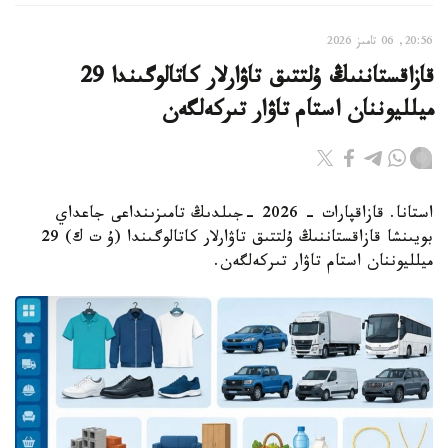
20:56, 06 تامىز 2026
قازاقستاننىڭ ۇلتتىق تاۋارلار كاتالوگىندا 29
ميلليوننان استام تاۋار تىركەلگەن
استانا. قازاقپارات - 2026 -جىلدىڭ تامىزىنداعى جاعداي
بويىنشا قازاقستاننىڭ ۇلتتىق تاۋارلار كاتالوگىندا (ۇ ت ك) 29
ميلليوننان استام تاۋار تىركەلگەن.