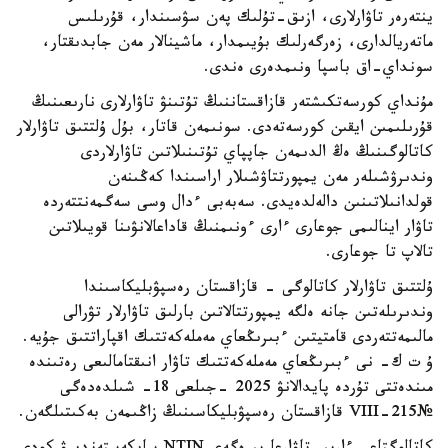
ينتەرەر تاۋارلارى، ازىق-تۇلىك پەن سۋسىندار، قۇرىلىس
ماتەريالدارى، زەرگەرلىك بۇيىمدار، ماشينالار مەن جابدىقتار،
سونداي-اق باسپا ونىمدەرى ەندى.
مۇنداي كورسەتكىشتەر قازاقستاننىڭ تۇتىنۋ تاۋارلارى نارىعىنىڭ
قۇرىلىمىن ايقىن كورسەتەدى. سونىمەن قاتار، بۇل ۇلتتىق تاۋارلار
كاتالوگىنىڭ ەڭ الدىمەن جاپپاي تۇتىنىلاتىن تاۋارلاردى
وندىرۋشىلەر مەن يمپورتتاۋشىلار اراسىندا كەڭىنەن
قولدانىلاتىنىن دالەلدەيدى. سەبەبى ءدال وسى سەگمەنتتەردە
تاۋار اينالىمى جوعارى ءارى ءونىمنىڭ قاداعالانۋىنا قويىلاتىن
تالاپ تا جوعارى.
ۇلتتىق تاۋارلار كاتالوگى - قازاقستان رەسپۋبليكاسىندا
وندىرىلەتىن جانە ەلگە يمپورتتالاتىن بارلىق تاۋارلار تۋرالى
مالىمەتتەردى قامتيتىن ءبىرىڭعاي مەملەكەتتىك اقپاراتتىق جۇيە.
ۇ ت ك- نى ءبىرىڭعاي مەملەكەتتىك تاۋار انىقتامالىعى رەتىندە
مىندەتتى تۇردە پايدالانۋ 2025 -جىلعى 18- شىلدەدەگى
№215-VIII قازاقستان رەسپۋبليكاسىنىڭ زاڭىمەن بەكىتىلگەن.