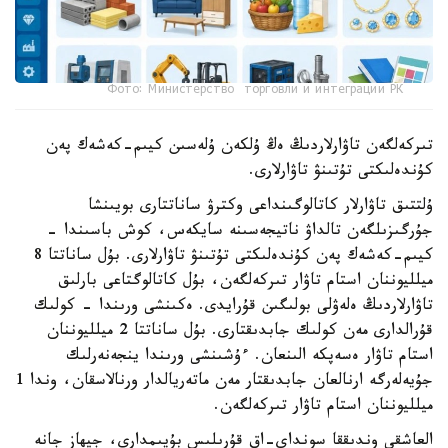
Фото: Министерство торговли и интеграции РК
تىركەلگەن تاۋارلاردىڭ ەڭ ۇلكەن ۇلەسىن كيىم-كەشەك پەن
كۇندەلىكتى تۇتىنۋ تاۋارلارى.
ۇلتتىق تاۋارلار كاتالوگىنداعى وكترۋ ساناتتارى بويىنشا
جۇرگىزىلگەن تالداۋ ناتيجەسىنە سايكەس، كوش باسىندا -
كيىم-كەشەك پەن كۇندەلىكتى تۇتىنۋ تاۋارلارى. بۇل ساناتتا 8
ميلليوننان استام تاۋار تىركەلگەن، بۇل كاتالوگتاعى بارلىق
تاۋارلاردىڭ ەلەۋلى بولىگىن قۇرايدى. ەكىنشى ورىندا - كولىك
قۇرالدارى مەن كولىك جابدىقتارى. بۇل ساناتتا 2 ميلليوننان
استام تاۋار ەسەپكە الىنعان. ءۇشىنشى ورىندا ينجەنەرلىك
جۇيەلەرگە ارنالعان جابدىقتار مەن ماتەريالدار ورنالاسقان، وندا 1
ميلليوننان استام تاۋار تىركەلگەن.
العاشقى وندىققا سونداي-اق قۇرىلىس بۇيىمدارى، جيھاز جانە