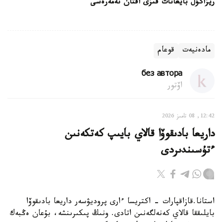
ريزاگۇل بايعانات قىزى اقتان نەمەرەسى
مادەنيەت
قوعام
без автора
اۆتور
12:42, 08 تامىز 2026
داريعا بادىقوۆا قالاي بايىپ كەتكەنىن
ءتۇسىندىردى
استانا.قازاقپارات - اكتريسا ءارى پروديۋسەر داريعا بادىقوۆا
بايلىققا قالاي كەنەلگەنىن اتادى. ونىڭ پىكىرىنشە، بۇعان ەڭبەك