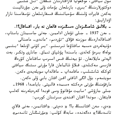
سول سياقتى، موڭعوليا قازاقتارىنان شىققان ءتىل عىلىمى
دوكتورلارىنىڭ ءبىرى، بازىلحان بۇحات ۇلى مەن جۋرناليست
بەكەن قايرات ۇلىنىڭ سۇحباتىنىڭ قىسقارتىلعان نۇسقاسىنا نازار
اۋدارايىق:
- بالالىق شاعىڭىزدان ەسىڭىزدە قالعان نە بار، اقساقال؟!.
- مەن 1937 - جىلى تۋعان اداممىن. جەتى جاسىمنان باستاپ،
اقساقالداردىڭ سوزىنە قۇلاق ءتۇردىم، ءماندى- ماعىنالى
دۇنيەلەردى ەسىمە ساقتاۋعا تىرىستىم. ءبىر كۇنى اۋىلعا ءبىتىمى
بولەك بىرەۋ كەلدى. باسىندا پۇشپاق تىماق. جانارى وتكىر. بەت
الپەتى مايلانعان. تۋ بيەنىڭ قىس اسىرىپ ساقتاعان كۇرەڭ
قازىسى سەكىلدى. قىلاۋ شالماعان قارا مۇرتى ىستىك سياقتى
كوككە شانشىلىپ، ماقامداپ - ماقالداپ سويلەيدى ەكەن.
سويتسەم، بۇل الگى اتاقتى اقىن اقتان بابي ۇلى ەكەن.
مارقۇمنىڭ مۇرتى ەرەكشە ەسىمدە قالىپتى. باياعىدا، 1968-
جىلى جازۋشى ءسابيت مۇقانوۆ وسى قوبدا كەرەيلەرىنە كەلىپ
قايتقان. سوندا اقتان اقىندى سىرتىنان كورىپ:
«ەي، سەن اقتانسىڭ با؟ « دەپتى. «اقتانمىن، مەنى قالاي
تانىدىڭ؟» دەگەندە، سابەڭ كۇلىپ: «مۇرتىڭنان تانىدىم»