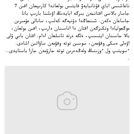
ناعاشىسى اباي قۇنانبايەۆ قايتىس بولعاندا كارىپجان اقىن 7
جاسار بالاسى اقتانمەن بىرگە ابايدىڭ اۋىلىنا بارىپ باتا
جاساعان ەكەن. شىنجاڭدا دۇنيەگە كەلىپ، سانالى عۇمىرىن
موڭعوليادا وتكىزگەن اقتان دا اناسىنان دارىپ، اقىن بولعان،
بالا جاسىنان ايتىسىپ، ەلگە ەرتە تانىلعان ادام. اقتان بابي ۇلى
اۋەلى ەسكى وقۋمەن، سوسىن توتە وقۋمەن ساۋاتىن اشادى.
ءسويتىپ ول ءوزىنىڭ ولەڭدەرىن توتە جازۋمەن جازا باستايدى..
.