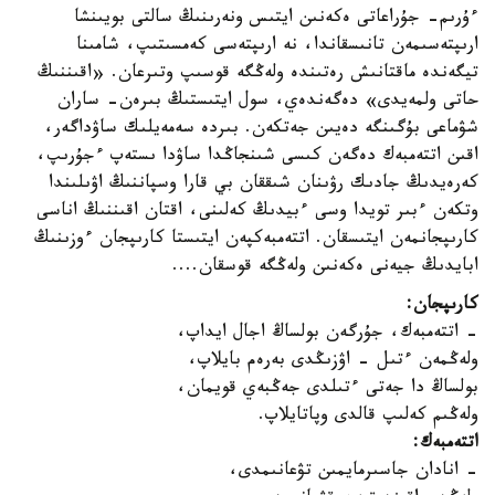
ءۇرىم- جۇراعاتى ەكەنىن ايتىس ونەرىنىڭ سالتى بويىنشا
ارىپتەسىمەن تانىسقاندا، نە ارىپتەسى كەمسىتىپ، شامىنا
تيگەندە ماقتانىش رەتىندە ولەڭگە قوسىپ وتىرعان. «اقىننىڭ
حاتى ولمەيدى» دەگەندەي، سول ايتىستىڭ بىرەن- ساران
شۋماعى بۇگىنگە دەيىن جەتكەن. بىردە سەمەيلىك ساۋداگەر،
اقىن اتتەمبەك دەگەن كىسى شىنجاڭدا ساۋدا ىستەپ ءجۇرىپ،
كەرەيدىڭ جادىك رۋىنان شىققان بي قارا وسپاننىڭ اۋىلىندا
وتكەن ءبىر تويدا وسى ءبيدىڭ كەلىنى، اقتان اقىننىڭ اناسى
كارىپجانمەن ايتىسقان. اتتەمبەكپەن ايتىستا كارىپجان ءوزىنىڭ
ابايدىڭ جيەنى ەكەنىن ولەڭگە قوسقان....
كارىپجان:
- اتتەمبەك، جۇرگەن بولساڭ اجال ايداپ،
ولەڭمەن ءتىل - اۋزىڭدى بەرەم بايلاپ،
بولساڭ دا جەتى ءتىلدى جەڭبەي قويمان،
ولەڭىم كەلىپ قالدى وپاتايلاپ.
اتتەمبەك:
- انادان جاسىرمايمىن تۋعانىمدى،