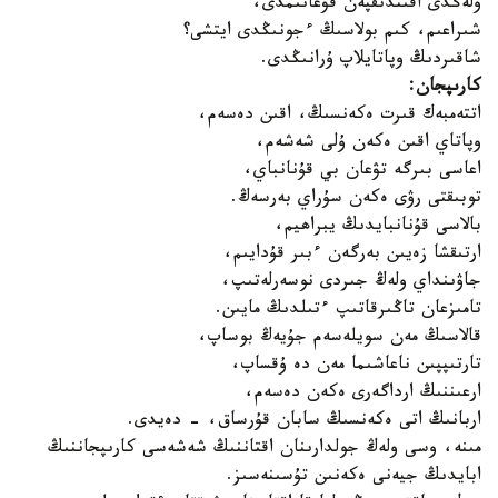
ولەڭدى اقىندىقپەن قۋعانىمدى،
شىراعىم، كىم بولاسىڭ ءجونىڭدى ايتشى؟
شاقىردىڭ وپاتايلاپ ۇرانىڭدى.
كارىپجان:
اتتەمبەك قىرت ەكەنسىڭ، اقىن دەسەم،
وپاتاي اقىن ەكەن ۇلى شەشەم،
اعاسى بىرگە تۋعان بي قۇنانباي،
توبىقتى رۋى ەكەن سۇراي بەرسەڭ.
بالاسى قۇنانبايدىڭ يبراھيم،
ارتىقشا زەيىن بەرگەن ءبىر قۇدايىم،
جاۋىنداي ولەڭ جىردى نوسەرلەتىپ،
تامىزعان تاڭىرقاتىپ ءتىلدىڭ مايىن.
قالاسىڭ مەن سويلەسەم جۇيەڭ بوساپ،
تارتىپپىن ناعاشىما مەن دە ۇقساپ،
ارعىننىڭ ارداگەرى ەكەن دەسەم،
اربانىڭ اتى ەكەنسىڭ سابان قۇرساق، - دەيدى.
مىنە، وسى ولەڭ جولدارىنان اقتاننىڭ شەشەسى كارىپجاننىڭ
ابايدىڭ جيەنى ەكەنىن تۇسىنەسىز.