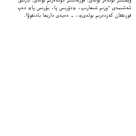
ۇيقىسىز تۇندەر بولدى. قورعانسىز كۇندەرىم بولدى. بارلىق
شەشىمدى ءوزىم شىعارىپ، «دۇرىس پا، بۇرىس پا» دەپ
قورىققان كەزدەرىم بولدى»، - دەيدى داريعا بادىقوۆا.
ونىڭ ۇستانىمىنشا، ەڭ باستىسى، ادالدىق. ەشكىمدى
قۇنسىزداندىرماي، ءمان-جايدى ءبىلىپ وتىرعان. سوندىقتان
جيىرما جىلدا ەڭبەكتىڭ نانىن جەۋ ورىندى نارسە.
«ماعان بەرگەن باق-داۋلەتتى مويىنداعىلارىڭ كەلمەي مە؟
كەۋدەمدە جانىم بار ەكەنىن، وسى ونەر ارقىلى ءبىراز جەرگە
بارعانىمدى تۋىپ وسكەن ەلىم بىلەدى. مەن بىرەۋگە بەرمەسەم،
المايمىن»، - دەيدى اكتريسا.
مادەنيەت
ريزابەك نۇسىپبەك ۇلى
اۆتور