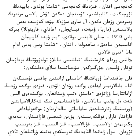
كەنجەسى اقتان، قىزدىڭ كەنجەسى ءشامشا بولدى. بابيدىڭ
نۇرجىگىت، ءنابياشىم، ءۇمىتجان دەگەن ءۇش بالاسى ەرتەرەك
ومىردەن وزعان ەكەن. ال سارى سۇزەك جۇت كەزىندە بەس
بالاسىمەن (داريا، ۇمبەت، قيساپجان، احاتاي، قاريفوللا) بىرگە
بابي 1910 - جىلى قايتىس بولادى. ءبىر ۇيدە كارىپجان
اناسىمەن سادىق، ساعدولدا، اقتان، ءشامشا وسى بەس ادام
عانا ءتىرى قالادى.
«التىن وردا» گازەتىنىڭ ءتىلشىسى سايلاۋ تولەۋوۆتىڭ بوداۋحان
توقان ۇلىمەن جۇرگىزگەن سۇحباتىندا بىلاي دەلىنگەن:
قان جاقىنداسا ۇرپاقتىڭ ءناسىلى ازاتىنىن جاقسى تۇسىنگەن
اتا- بابالارىمىز ايەلدى بوگدە رۋدان الۋدى، قىزدى بوگدە رۋدىڭ
ازاماتتارىنا ۇزاتۋدى ءداستۇر ەتىپ ۇستانعان. بۇگىندەرى الىس
شەت ەل بولىپ سانالاتىن، قازاقستانمەن تىكە شەكارالاسپايتىن
(ورىستىڭ وتارشىلدىق ساياساتى سالدارىنان) موڭعولياداعى
قازاقتار قازان توڭكەرىسىنەن بۇرىن شىعىس قازاقستان، سەمەي
وڭىرىمەن ارالاسىپ- قۇرالاسىپ، قىز الىسىپ، قىز بەرىسىپ
تۇرعان. سول زاماندا التايدىڭ تەرىسكەي بەتىنە ۇزاتىلعان تالاي