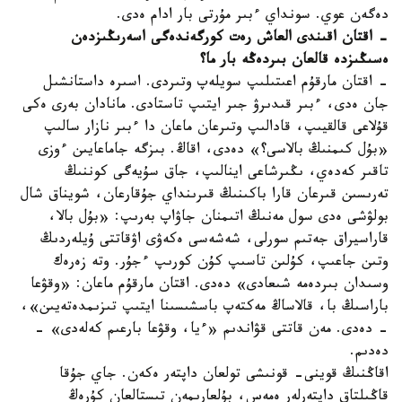
دەگەن عوي. سونداي ءبىر مۇرتى بار ادام ەدى.
- اقتان اقىندى العاش رەت كورگەندەگى اسەرىڭىزدەن
ەسىڭىزدە قالعان بىردەڭە بار ما؟
- اقتان مارقۇم اعىتىلىپ سويلەپ وتىردى. اسىرە داستانشىل
جان ەدى، ءبىر قىدىرۋ جىر ايتىپ تاستادى. مانادان بەرى ەكى
قۇلاعى قالقيىپ، قادالىپ وتىرعان ماعان دا ءبىر نازار سالىپ
«بۇل كىمنىڭ بالاسى؟» دەدى، اقاڭ. بىزگە جاماعايىن ءوزى
تاقىر كەدەي، ىڭىرشاعى اينالىپ، جاق سۇيەگى كوننىڭ
تەرىسىن قىرعان قارا باكىنىڭ قىرىنداي جۇقارعان، شويناق شال
بولۋشى ەدى سول مەنىڭ اتىمنان جاۋاپ بەرىپ: «بۇل بالا،
قاراسيراق جەتىم سورلى، شەشەسى ەكەۋى اۋقاتتى ۇيلەردىڭ
وتىن جاعىپ، كۇلىن تاسىپ كۇن كورىپ ءجۇر. وتە زەرەك
وسىدان بىردەمە شىعادى» دەدى. اقتان مارقۇم ماعان: «وقۋعا
باراسىڭ با، قالاساڭ مەكتەپ باسشىسىنا ايتىپ تىزىمدەتەيىن»،
- دەدى. مەن قاتتى قۋاندىم «ءيا، وقۋعا بارعىم كەلەدى» -
دەدىم.
اقاڭنىڭ قوينى- قونىشى تولعان داپتەر ەكەن. جاي جۇقا
قاڭىلتاق داپتەرلەر ەمەس، بۇلعارىمەن تىستالعان كۇرەڭ