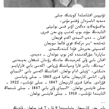
تۋىپپىن اقشاعىلدا كويتىك جىلى
ەسەيە انامىزدان ۇقتىم مۇنى،
«اقسۇيەك» دەگەن اۋىر قىس بولىپتى
التايدىڭ جۇت بوپ كەتىپ وي مەن قىرى.
اقتان - دەپ اتىمدى اكەم قويعان
شەشەمە ءبىر ەركەك قوي قالجا سويعان
كەسىپتى مەيرەش قۇدا كىندىگىمدى
ساپاردا جۇرگەنىندە كەز بوپ جولدان - دەيدى.
اقتان بابي ۇلى كەرەيدىڭ جادىك رۋىنان شىققان بەيسەنبى
ءبيدىڭ، باتىر قارا وسپاننىڭ ۇرپاعى. اكەسى بابي قاراپايىم
ەتىكشى، ءۇيشى ادام بولعان. اقتاننىڭ اكەسى بابي ءالىمباي
ۇلى، اناسى كارىپجان جاقيا قىزى 1865 - جىلى وتباسىن
قۇرادى. جاقيا قىزى كارىپجان 1847 - جىلى تۋىلىپ، 1922 -
جىلى قايتىس بولعان. ءالىمباي ۇلى بابي 1847 - جىلى شىنجاڭ
التايىندا تۋىلىپ، 1910 - جىلى قايتىس بولعان.
...
بابي مەن كارىپجان وتباسىندا 9 ۇل، 7 قىز بولعان. ۇلدىڭ