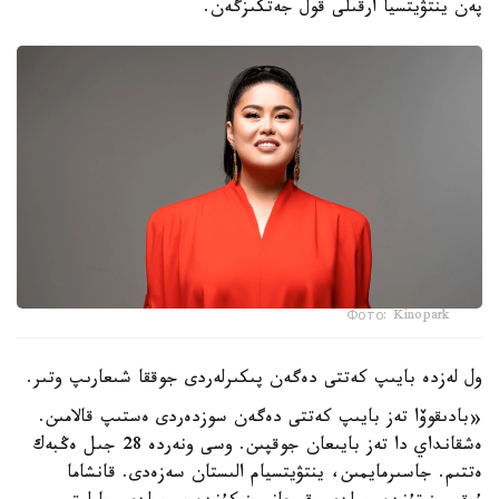
پەن ينتۋيتسيا ارقىلى قول جەتكىزگەن.
Фото: Kinopark
ول لەزدە بايىپ كەتتى دەگەن پىكىرلەردى جوققا شىعارىپ وتىر.
«بادىقوۆا تەز بايىپ كەتتى دەگەن سوزدەردى ەستىپ قالامىن.
ەشقانداي دا تەز بايىعان جوقپىن. وسى ونەردە 28 جىل ەڭبەك
ەتتىم. جاسىرمايمىن، ينتۋيتسيام الىستان سەزەدى. قانشاما