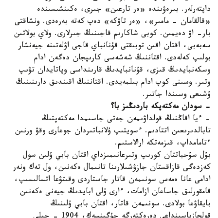
داپتەرلەر. بىرەۋىندە «ەر تارعىن» جىرى، ەكىنشىسىندە
«قالقامان - مامىر»، «ەر تاۋكە» دەپ كەتە بەرەدى. ونشاقتى
بار- اۋ دەيمىن. كوبى شاكارىم قاجىنىڭ جىرلارى. ولاي بولاتىن
سەبەبى، اقتان اقىن توبىقتى قۇنانباي قاجى اۋلەتىنە جيەنشار
بولىپ كەلەدى. اقتاننىڭ شەشەسى كارىپجان دەگەن ادام
وسكەنبايدىڭ قىزى، قۇنانبايدىڭ قارىنداسى وپاتايدان تۋىپ
وتىر. وسىنى كوپ ادام بىلمەيدى. اقتاننىڭ اقىندىق دارىنىنىڭ
ۇشىعى وسىندا جاتىر.
- سودان مەكتەپكە باردىڭىز با؟
- ءيا اقاڭنىڭ قولداۋىمەن جەتى جاسىمدا مەكتەپتىڭ
تابالدىرىعىن اتتادىم. ءسويتىپ ۇلانباتىردان جوعارى وقۋ ورنىن
ءتامامداپ، قىزمەتكە ارالاستىم.
بۇل سۇحباتتان كورىپ وتىرعانىمىزداي اقتان بابي ۇلىن سول
كەزدەگى قازاقستان جازۋشىلارىنا تانىمال ەكەنىن، ول تەك ونەر
ادامى عانا ەمەس سونىمەن قاتار جاستاردى وقىتۋعا اتسالىسىپ،
قامقورلىق جاساعان ازامات، ءارى ۇلى ابايدىڭ جيەنى ەكەنىن
بايقاۋعا بولادى. سونىمەن قاتار، اقتان بابي ۇلىنىڭ
قولجازباسىنداعى دەرەكتەرگە جۇگىنسەك، 1904 - جىلى