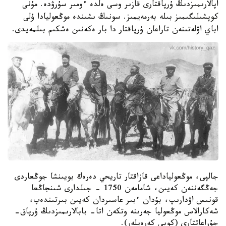
اپالارىمىزدىڭ ۇرپاقتارى قازىر وسى ەلدە ءومىر سۇرۋدە. مۇنى
كوپشىلىگىمىز بىلە بەرمەيمىز. سونىڭ ىشىندە موڭعوليادا ۇلى
اباي اۋلەتىنەن تاراعان ۇرپاقتار دا بار ەكەنىن ەشكىم بىلمەيدى.
جالپى، موڭعولياداعى قازاقتار تاريحي دەرەك بويىنشا جوڭعاردى
جەڭگەننەن كەيىن، شامامەن 1750 - جىلدارى شىنجاڭعا
قونىس اۋدارىپ، بۇدان ءبىر عاسىردان كەيىن بىرتىندەپ،
شەكارالاس موڭعوليا جەرىنە وتكەن اتا- بابالارىمىزدىڭ ۇرپاق-
جۇراعاتتارى (كوبى كەرەيلەر).