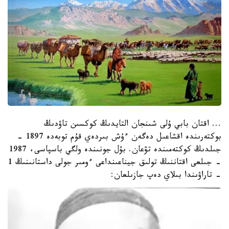
... اقتان بابي ۇلى شىنجان التايدىڭ كوكسىن تاۋدىڭ
بوكتەرىندە اقشاعىل دەگەن ءۇش بىردەي قۇم توبەدە 1897 -
جىلدىڭ كوكتەمىندە تۋعان. بۇل جونىندە ولگي باسپاسى، 1987
- جىلعى اقتاننىڭ تولىق جيناعىنداعى ءومىر جولى داستانىنىڭ 1
- تاراۋىندا بىلاي دەپ جازىلعان: