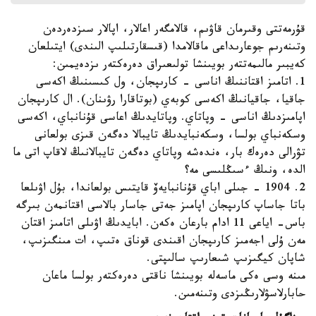
قۇرمەتتى وقىرمان قاۋىم، قالامگەر اعالار، اپالار سىزدەردەن
وتىنەرىم جوعارىداعى ماقالامدا (قىسقارتىلىپ الىندى) ايتىلعان
كەيبىر مالىمەتتەر بويىنشا تولىعىراق دەرەكتەر ىزدەيمىن:
1. اتامىز اقتاننىڭ اناسى - كارىپجان، ول كىسىنىڭ اكەسى
جاقيا، جاقيانىڭ اكەسى كوبەي (بوتاقارا رۋىنان). ال كارىپجان
اپامىزدىڭ اناسى - وپاتاي. وپاتايدىڭ اعاسى قۇنانباي، اكەسى
وسكەنباي بولسا، وسكەنبايدىڭ تايبالا دەگەن قىزى بولعانى
تۋرالى دەرەك بار، ەندەشە وپاتاي دەگەن تايبالانىڭ لاقاپ اتى ما
الدە، ونىڭ ءسىڭلىسى مە؟
2. 1904 - جىلى اباي قۇنانبايەۆ قايتىس بولعاندا، بۇل اۋىلعا
باتا جاساپ كارىپجان اپامىز جەتى جاسار بالاسى اقتانمەن بىرگە
باس- اياعى 11 ادام بارعان ەكەن. ابايدىڭ اۋىلى اتامىز اقتان
مەن ۇلى اجەمىز كارىپجان اقىندى قوناق ەتىپ، ات مىنگىزىپ،
شاپان كيگىزىپ شىعارىپ سالىپتى.
مىنە وسى ەكى ماسەلە بويىنشا ناقتى دەرەكتەر بولسا ماعان
حابارلاسۋلارىڭىزدى وتىنەمىن.