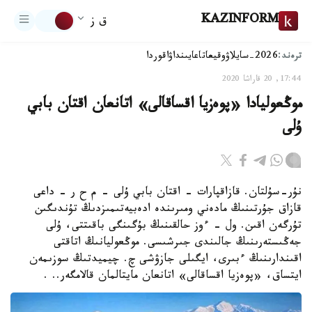
KAZINFORM
ق ز
ترەند:
2026-سايلاۋ
وقيعا
تاعايىنداۋ
اقوردا
17:44, 20 قاراشا 2020
موڭعوليادا «پوەزيا اقساقالى» اتانعان اقتان بابي
ۇلى
نۇر-سۇلتان. قازاقپارات - اقتان بابي ۇلى - م ح ر - داعى
قازاق جۇرتىنىڭ مادەني ومىرىندە ادەبيەتىمىزدىڭ تۇندىگىن
تۇرگەن اقىن. ول - ءوز حالقىنىڭ بۇگىنگى باقىتتى، ۇلى
جەڭىستەرىنىڭ جالىندى جىرشىسى. موڭعوليانىڭ اتاقتى
اقىندارىنىڭ ءبىرى، ايگىلى جازۋشى چ. چيميدتىڭ سوزىمەن
ايتساق، «پوەزيا اقساقالى» اتانعان مايتالمان قالامگەر.. .