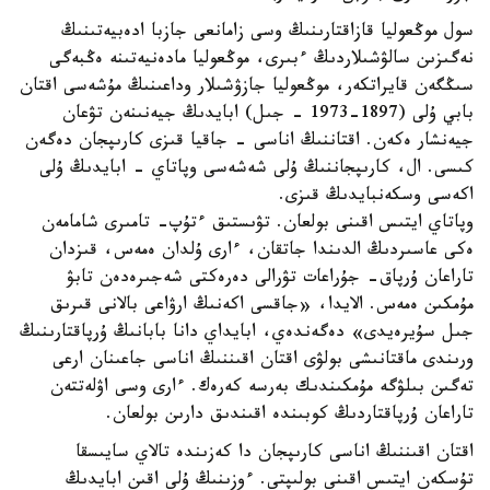
سول موڭعوليا قازاقتارىنىڭ وسى زامانعى جازبا ادەبيەتىنىڭ
نەگىزىن سالۋشىلاردىڭ ءبىرى، موڭعوليا مادەنيەتىنە ەڭبەگى
سىڭگەن قايراتكەر، موڭعوليا جازۋشىلار وداعىنىڭ مۇشەسى اقتان
بابي ۇلى (1897-1973 - جىل) ابايدىڭ جيەنىنەن تۋعان
جيەنشار ەكەن. اقتاننىڭ اناسى - جاقيا قىزى كارىپجان دەگەن
كىسى. ال، كارىپجاننىڭ ۇلى شەشەسى وپاتاي - ابايدىڭ ۇلى
اكەسى وسكەنبايدىڭ قىزى.
وپاتاي ايتىس اقىنى بولعان. تۋىستىق ءتۇپ- تامىرى شامامەن
ەكى عاسىردىڭ الدىندا جاتقان، ءارى ۇلدان ەمەس، قىزدان
تاراعان ۇرپاق- جۇراعات تۋرالى دەرەكتى شەجىرەدەن تابۋ
مۇمكىن ەمەس. الايدا، «جاقسى اكەنىڭ ارۋاعى بالانى قىرىق
جىل سۇيرەيدى» دەگەندەي، ابايداي دانا بابانىڭ ۇرپاقتارىنىڭ
ورىندى ماقتانىشى بولۋى اقتان اقىننىڭ اناسى جاعىنان ارعى
تەگىن بىلۋگە مۇمكىندىك بەرسە كەرەك. ءارى وسى اۋلەتتەن
تاراعان ۇرپاقتاردىڭ كوبىندە اقىندىق دارىن بولعان.
اقتان اقىننىڭ اناسى كارىپجان دا كەزىندە تالاي سايىسقا
تۇسكەن ايتىس اقىنى بولىپتى. ءوزىنىڭ ۇلى اقىن ابايدىڭ