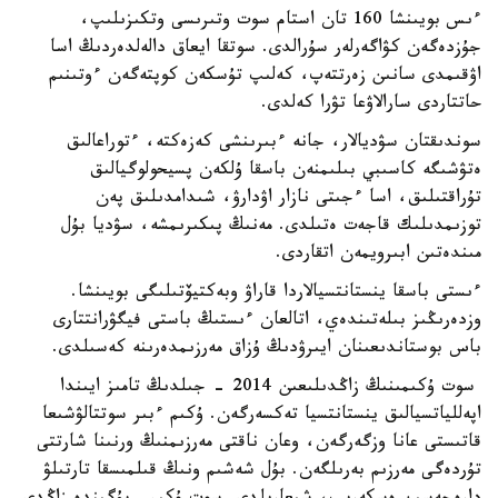
ءىس بويىنشا 160 تان استام سوت وتىرىسى وتكىزىلىپ،
جۇزدەگەن كۋاگەرلەر سۇرالدى. سوتقا ايعاق دالەلدەردىڭ اسا
اۋقىمدى سانىن زەرتتەپ، كەلىپ تۇسكەن كوپتەگەن ءوتىنىم
حاتتاردى سارالاۋعا تۋرا كەلدى.
سوندىقتان سۋديالار، جانە ءبىرىنشى كەزەكتە، ءتوراعالىق
ەتۋشىگە كاسىبي بىلىمنەن باسقا ۇلكەن پسيحولوگيالىق
تۇراقتىلىق، اسا ءجىتى نازار اۋدارۋ، شىدامدىلىق پەن
توزىمدىلىك قاجەت ەتىلدى. مەنىڭ پىكىرىمشە، سۋديا بۇل
مىندەتىن ابىرويمەن اتقاردى.
ءىستى باسقا ينستانتسيالاردا قاراۋ وبەكتيۆتىلىگى بويىنشا.
وزدەرىڭىز بىلەتىندەي، اتالعان ءىستىڭ باستى فيگۋرانتتارى
باس بوستاندىعىنان ايىرۋدىڭ ۇزاق مەرزىمدەرىنە كەسىلدى.
سوت ۇكىمىنىڭ زاڭدىلىعىن 2014 - جىلدىڭ تامىز ايىندا
اپەللياتسيالىق ينستانتسيا تەكسەرگەن. ۇكىم ءبىر سوتتالۋشىعا
قاتىستى عانا وزگەرگەن، وعان ناقتى مەرزىمنىڭ ورنىنا شارتتى
تۇردەگى مەرزىم بەرىلگەن. بۇل شەشىم ونىڭ قىلمىسقا تارتىلۋ