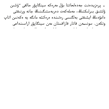
- پرەزيدەنت جەدەلحاتتا بۇل مەرەكە سينگاپۋر حالقى ءۇشىن
ۇلتتىق بىرلىكتىڭ، مەملەكەت دەربەستىگىنىڭ جانە ورنىقتى
دامۋدىڭ ايشىقتى بەلگىسى رەتىندە ەرەكشە مانگە يە ەكەنىن اتاپ
وتكەن. سونىمەن قاتار قازاقستان مەن سينگاپۋر اراسىنداعى
دوستىققا جانە ءوزارا تۇسىنىستىككە نەگىزدەلگەن سان قىرلى
ىنتىماقتاستىق قوس حالىقتىڭ يگىلىگى جولىندا ۇدايى دامي
بەرەتىنىنە سەنىم ءبىلدىردى،-دەلىنگەن اقپاراتتا.
قاسىم-جومارت توقايەۆ تارمان شانمۋگاراتنامنىڭ جاۋاپتى
قىزمەتىنە تولايىم تابىس، ال دوستاس سينگاپۋر حالقىنا قۇت-
بەرەكە تىلەدى.
بيلىك جانە ساياسات
سىرتقى ساياسات
ريزابەك نۇسىپبەك ۇلى
اۆتور