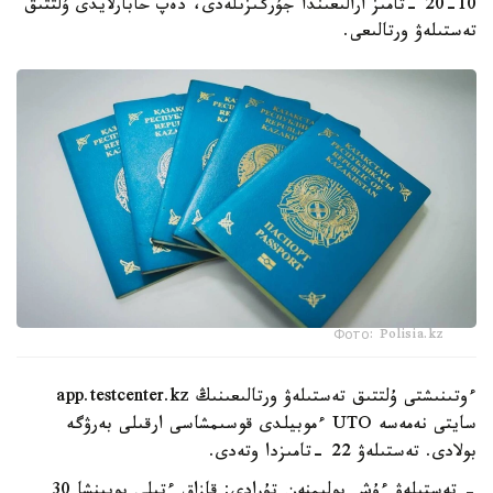
10-20 -تامىز ارالىعىندا جۇرگىزىلەدى، دەپ حابارلايدى ۇلتتىق
تەستىلەۋ ورتالىعى.
Фото: Polisia.kz
ءوتىنىشتى ۇلتتىق تەستىلەۋ ورتالىعىنىڭ app.testcenter.kz
سايتى نەمەسە UTO ءموبيلدى قوسىمشاسى ارقىلى بەرۋگە
بولادى. تەستىلەۋ 22 -تامىزدا وتەدى.
- تەستىلەۋ ءۇش بولىمنەن تۇرادى: قازاق ءتىلى بويىنشا 30