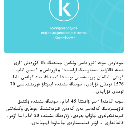
جوعارعى سوت ءتوراعاسى وتكەن جىلدىڭ ەڭ كۇردەلى ءارى
ەستە قالارلىق ىستەرىنىڭ اراسىندا «قورعاس» ءىسىن اتاپ
ءوتتى. اتالعان پروتسەسس بويىنشا ءىستىڭ تەك كولەمى عانا
1576 تومنان تۇرادى، سونىڭ ىشىندە ايىپتاۋ قورىتىندىسى 70
تومدى قۇرايدى.
سوت الدىندا ءبىر ۋاقىتتا 45 ادام، سونىڭ ىشىندە ۇلتتىق
قاۋپسىزدىك كەڭەسى مەن كەدەن قىزمەتىنىڭ جوعارى وكىلەتتى
قىزمەتكەرلەرى جاۋاپ بەردى. ولاردىڭ ىشىندە 20 ادام اسا اۋىر،
قالعاندارى - اۋىر قىلمىستاردى جاساۋدا ايىپتالدى.