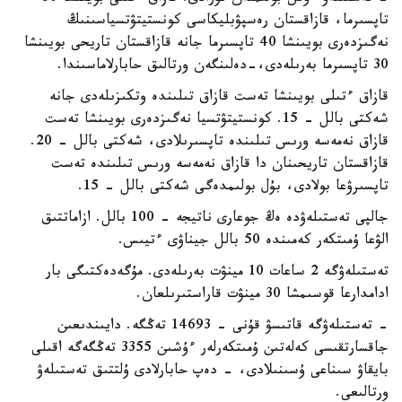
تاپسىرما، قازاقستان رەسپۋبليكاسى كونستيتۋتسياسىنىڭ
نەگىزدەرى بويىنشا 40 تاپسىرما جانە قازاقستان تاريحى بويىنشا
30 تاپسىرما بەرىلەدى،-دەلىنگەن ورتالىق حابارلاماسىندا.
قازاق ءتىلى بويىنشا تەست قازاق تىلىندە وتكىزىلەدى جانە
شەكتى بالل - 15. كونستيتۋتسيا نەگىزدەرى بويىنشا تەست
قازاق نەمەسە ورىس تىلىندە تاپسىرىلادى، شەكتى بالل - 20.
قازاقستان تاريحىنان دا قازاق نەمەسە ورىس تىلىندە تەست
تاپسىرۋعا بولادى، بۇل بولىمدەگى شەكتى بالل - 15.
جالپى تەستىلەۋدە ەڭ جوعارى ناتيجە - 100 بالل. ازاماتتىق
الۋعا ۇمىتكەر كەمىندە 50 بالل جيناۋى ءتيىس.
تەستىلەۋگە 2 ساعات 10 مينۋت بەرىلەدى. مۇگەدەكتىگى بار
ادامدارعا قوسىمشا 30 مينۋت قاراستىرىلعان.
- تەستىلەۋگە قاتىسۋ قۇنى - 14693 تەڭگە. دايىندىعىن
جاقسارتقىسى كەلەتىن ۇمىتكەرلەر ءۇشىن 3355 تەڭگەگە اقىلى
بايقاۋ سىناعى ۇسىنىلادى، - دەپ حابارلادى ۇلتتىق تەستىلەۋ
ورتالىعى.