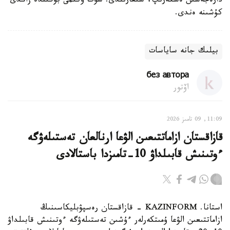
دارەجەسىن ەسكەرىپ، شىعارىلدى. سوت ۇكىمى بۇگىندە زاڭدى
كۇشىنە ەندى.
بيلىك جانە ساياسات
без автора
اۆتور
11:09, 09 تامىز 2026
قازاقستان ازاماتتىعىن الۋعا ارنالعان تەستىلەۋگە
ءوتىنىش قابىلداۋ 10-تامىزدا باستالادى
استانا. KAZINFORM - قازاقستان رەسپۋبليكاسىنىڭ
ازاماتتىعىن الۋعا ۇمىتكەرلەر ءۇشىن تەستىلەۋگە ءوتىنىش قابىلداۋ