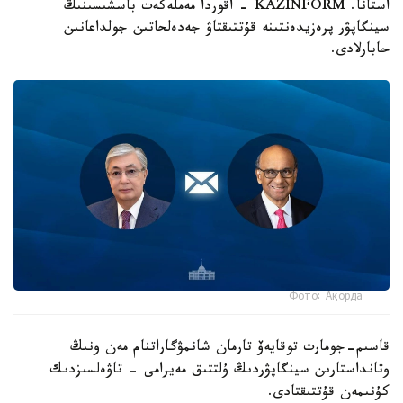
استانا. KAZINFORM - اقوردا مەملەكەت باسشىسىنىڭ
سينگاپۋر پرەزيدەنتىنە قۇتتىقتاۋ جەدەلحاتىن جولداعانىن
حابارلادى.
Фото: Ақорда
قاسىم-جومارت توقايەۆ تارمان شانمۋگاراتنام مەن ونىڭ
وتانداستارىن سينگاپۋردىڭ ۇلتتىق مەيرامى - تاۋەلسىزدىك
كۇنىمەن قۇتتىقتادى.