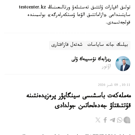
تولىق اقپارات ۇلتتىق تەستىلەۋ ورتالىعىنىڭ testcenter.kz
سايتىنداعى «ازاماتتىق الۋعا ۇمىتكەرلەرگە» بولىمىندە
قولجەتىمدى.
بيلىك جانە ساياسات
شەتەل قازاقتارى
ريزابەك نۇسىپبەك ۇلى
اۆتور
10:11, 09 تامىز 2026
مەملەكەت باسشىسى سينگاپۋر پرەزيدەنتىنە
قۇتتىقتاۋ جەدەلحاتىن جولدادى