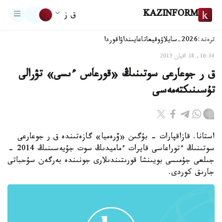
KAZINFORM
ق ز
ترەند:
2026-سايلاۋ
وقيعا
تاعايىنداۋ
اقوردا
16:34, 18 اقپان 2015
ق ر جوعارعى سوتىنىڭ «قورعاس ءىسى» تۋرالى
تۇسىنىكتەمەسى
استانا. قازاقپارات - بۇگىن «ۆرەميا» گازەتىندە ق ر جوعارعى
سوتىنىڭ ءتوراعاسى قايرات ءماميدىڭ سوت جۇيەسىنىڭ 2014 -
جىلعى جۇمىسى بويىنشا قورىتىندىلارى جونىندە بەرگەن سۇحباتى
جارىق كوردى.