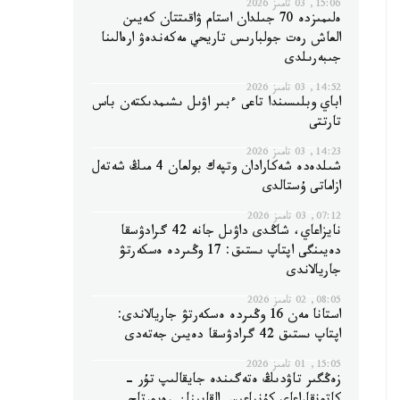
15:06, 03 تامىز 2026
ەلىمىزدە 70 جىلدان استام ۋاقىتتان كەيىن
العاش رەت جولبارىس تاريحي مەكەندەۋ ارەالىنا
جىبەرىلدى
14:52, 03 تامىز 2026
اباي وبلىسىندا تاعى ءبىر اۋىل ىشىمدىكتەن باس
تارتتى
14:23, 03 تامىز 2026
شىلدەدە شەكارادان وتپەك بولعان 4 مىڭ شەتەل
ازاماتى ۇستالدى
07:12, 03 تامىز 2026
نايزاعاي، شاڭدى داۋىل جانە 42 گرادۋسقا
دەيىنگى اپتاپ ىستىق: 17 وڭىردە ەسكەرتۋ
جاريالاندى
08:05, 02 تامىز 2026
استانا مەن 16 وڭىردە ەسكەرتۋ جاريالاندى:
اپتاپ ىستىق 42 گرادۋسقا دەيىن جەتەدى
15:05, 01 تامىز 2026
زەڭگىر تاۋدىڭ ەتەگىندە جايقالىپ تۇر -