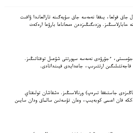
جاق قولعا، يىققا نەمەسە جاق سۇيەگىنە تارالعاندا ۋاقىت
دەم) قىزمەتىنە حابارلاسىڭىز. وزدىگىڭىزدەن ەمحاناعا بارۋعا ارەكەت
ن جۇمىستى، ءجۇرۋدى نەمەسە سپورتتى شۇعىل توقتاتىڭىز.
اجەتتىلىگىن ارتتىرىپ، جاعدايدى قيىنداتادى.
قاڭىزدى جاستىققا تىرەپ) ورنالاسىڭىز. ەشقاشان تولىقتاي
ەككە قان اعىمى كوبەيىپ، وعان تۇسەتىن سالماق ودان سايىن