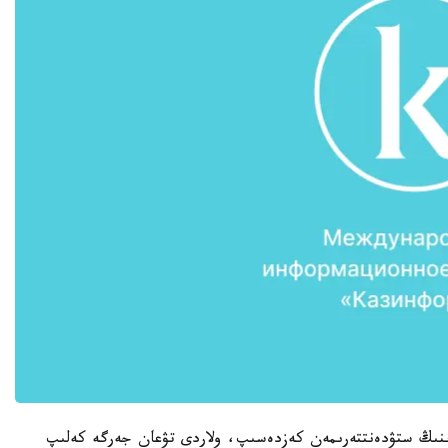
رىنىڭ ستۋدەنتتەرىمەن كەزدەسىپ، ولاردى تۋعان جەرگە كەلىپ