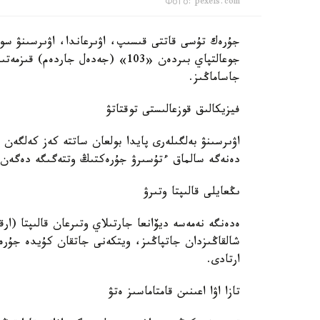
Фото: pexels.com
جۇرەك تۇسى قاتتى قىسىپ، اۋىرعاندا، اۋىرسىنۋ سول 
جوعالتپاي بىردەن «103» (جەدەل جار
جاساماڭىز.
فيزيكالىق قوزعالىستى توقتاتۋ
اۋىرسىنۋ بەلگىلەرى پايدا بولعان ساتتە كەز كەلگە
دەنەگە سالماق ءتۇسىرۋ جۇرەكتىڭ وتتەگىگە دەگەن ق
ىڭعايلى قالىپتا وتىرۋ
ەدەنگە نەمەسە ديۆانعا جارتىلاي وتىرعان قالىپتا (ار
شالقاڭىزدان جاتپاڭىز، ويتكەنى جاتقان كۇيدە جۇر
ارتادى.
تازا اۋا اعىنىن قامتاماسىز ەتۋ