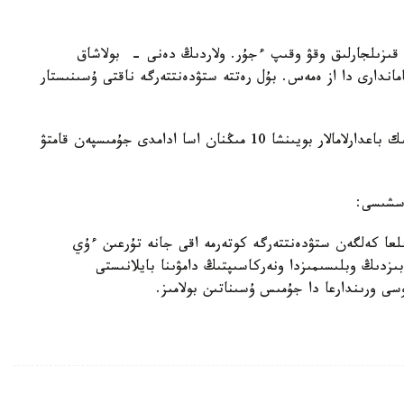
 وسى وڭىرىندە 1300 دەن استام قىزىلجارلىق وقۋ وقىپ ءجۇر. ولاردىڭ دەنى - بولاشاق
ماندارى دا از ەمەس. بۇل رەتتە ستۋدەنتتەرگە ناقتى ۇسىنىستار
جالپى سولتۇستىك قازاقستاندا وسى جىلى مەملەكەتتىك باعدارلامالار بويىنشا 10 مىڭنان اسا ادامدى جۇمىسپەن قامتۋ
اسشىسى:
لعا كەلگەن ستۋدەنتتەرگە كوتەرمە اقى جانە تۇرعىن ءۇي
ىزدىڭ وبلىسىمىزدا ونەركاسىپتىڭ دامۋىنا بايلانىستى
وسى ورىندارعا دا جۇمىس ۇسىناتىن بولامىز.