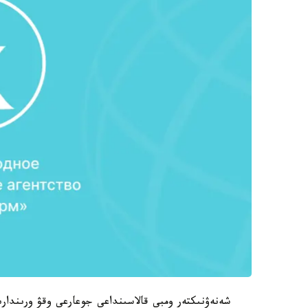
شەنەۋنىكتەر ومبى قالاسىنداعى جوعارعى وقۋ ورىندا