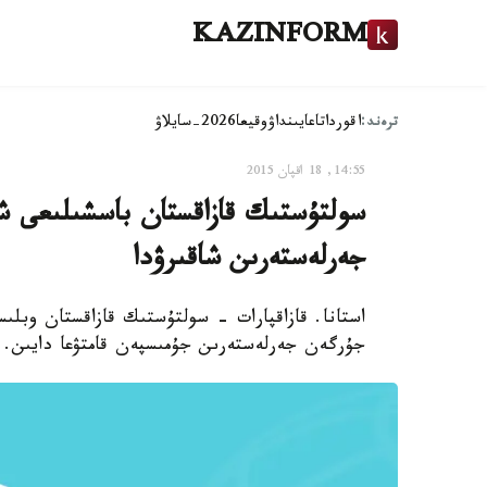
KAZINFORM
ترەند:
اقوردا
تاعايىنداۋ
وقيعا
2026-سايلاۋ
14:55, 18 اقپان 2015
سولتۇستىك قازاقستان باسشىلىعى ش
جەرلەستەرىن شاقىرۋدا
استانا. قازاقپارات - سولتۇستىك قازاقستان وبلى
جۇرگەن جەرلەستەرىن جۇمىسپەن قامتۋعا دايىن.