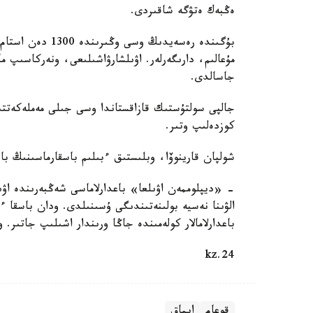
ەڭبەك ەتۋگە شاقىردى.
بۇگىندە رەسەيدىڭ
مۇعالىم، دارىگەرلەر. اۋىلشارۋاشىلىعى، ونەركاسىپ ما
جاسالدى.
كوزدەلىپ وتىر.
شولپان قارينوۆا، وبلىستىق ءبىلىم باسقارماسىنىڭ ب
- «ديپلوممەن اۋىلعا» باعدارلاماسى شەڭبەرىندە اۋى
الۋىنا نەسيە بولىنەتىندىگى ۇسىنىلدى. ودان باسقا ءب
باعدارلامالار كولەمىندە جاڭا ورىندار اشىلىپ جاتىر. 
24.kz
قوعام
ايماق