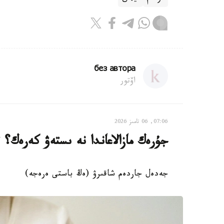
без автора
اۆتور
07:06, 06 تامىز 2026
جۇرەك مازالاعاندا نە ىستەۋ كەرەك؟ ءار 
جەدەل جاردەم شاقىرۋ (ەڭ باستى ەرەجە)