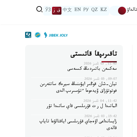
الداۋ
KZ
QZ
РУ
EN
中文
ق ز
ЎЗ
تاقىرىپقا قاتىستى
11:40, 05 تامىز 2026
سەكسەن باتىردىڭ كىسەسى
09:07, 05 تامىز 2026
تيان-شان قوڭىر ايۋىنىڭ سيرەك ساتتەرىن
فوتوتۇزاق ۆيدەوعا ءتۇسىرىپ الدى
11:42, 04 تامىز 2026
الماتىدا ل ر ت قۇرىلىسى قاي ساتىدا تۇر
15:42, 03 تامىز 2026
زايسانداعى اۋەجاي قۇرىلىسى اياقتالۋعا تاياپ
قالدى