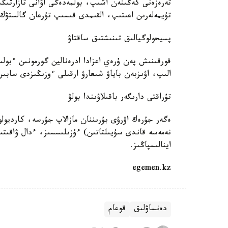
تەرەزەنى كەڭىنەن اشىپ، بولمەدەگى اۋانى تازارتى
تۇيمەلەرىن اعىتىپ، القىمدى قىسىپ تۇرعان گالستۋك 
پسيحولوگيالىق تىنىشتىق ساقتاۋ
قورقىنىش پەن ۇرەي اعزادا ادرەنالين گورمونىن ءبو
الىپ، اۋىزبەن باياۋ شىعارۋ ارقىلى ءوزىڭىزدى سابىرع
تۇراقتى دارىگەر باقىلاۋىندا بولۋ
ەگەر جۇرەك اۋرۋى بۇرىننان مازالاپ جۇرسە، كارديول
نەمەسە قاندى سۇيىلتاتىن) ءۇزىلىسسىز، ءدال ۋاقىتىن
اينالىسپاڭىز.
egemen.kz
دەنساۋلىق
قوعام