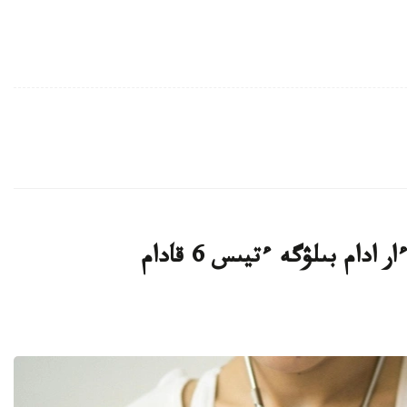
ادام بىلۋگە ءتيىس 6 قادام