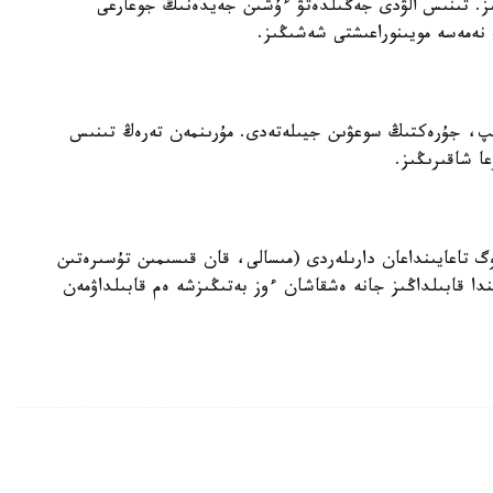
ڭىز. تىنىس الۋدى جەڭىلدەتۋ ءۇشىن جەيدەنىڭ جوعارعى
نەمەسە مويىنوراعىشتى شەشىڭىز.
لىپ، جۇرەكتىڭ سوعۋىن جيىلەتەدى. مۇرىنمەن تەرەڭ تىنىس
ا شاقىرىڭىز.
وگ تاعايىنداعان دارىلەردى (مىسالى، قان قىسىمىن تۇسىرەتىن
دا قابىلداڭىز جانە ەشقاشان ءوز بەتىڭىزشە ەم قابىلداۋمەن