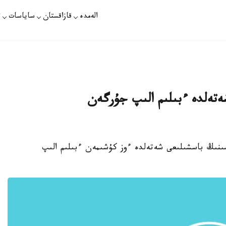
الەمدە
قازاقستان
ساياسات
ت
ەتەلدە ءبىلىم الىپ جۇرگەن
سىنىڭ باسشىلىعى شەتەلدە ءوز كۇشىمەن ءبىلىم الىپ