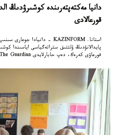
دانيا مەكتەپتەرىندە كوشىرۋدىڭ الدى
قورعالادى
استانا. KAZINFORM - دانيادا 
پايدالانۋدىڭ ۇلتتىق ستراتەگياسى اياسىندا كوشىر
قورعاۋى كەرەك، دەپ حابارلايدى The Guardian.