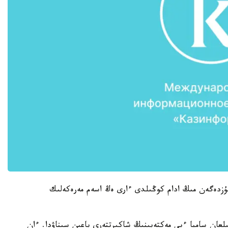
جۇزدەگەن مىڭ ادام كوڭىلدى ءارى ەڭ اسەم مەرەكەلىك
لعان سامبا ءبي مەكتەبىنىڭ شاكىرتتەرى باعىن سىناۋدا. ءان