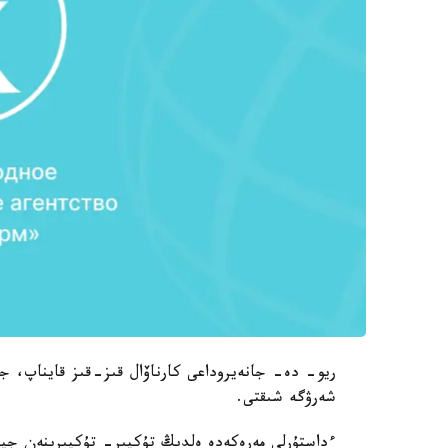
ريو- دە- جانەيروداعى كارناۆال قىز-قىز قايناپ، 
شەرۋگە شىقتى.
ءداستۇرلى مەرەكەدە ەلدىڭ تۇكپىر- تۇكپىرىنەن جيى