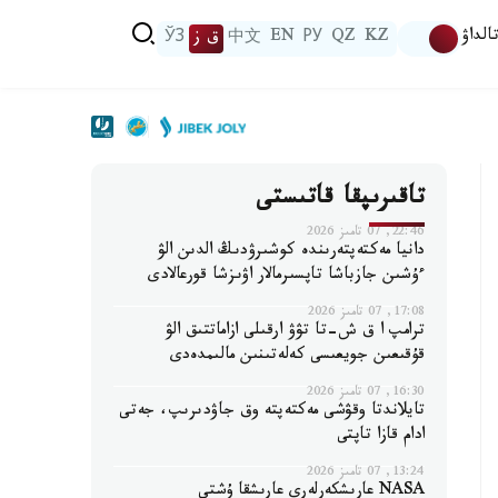
الداۋ
KZ
QZ
РУ
EN
中文
ق ز
ЎЗ
تاقىرىپقا قاتىستى
22:46, 07 تامىز 2026
دانيا مەكتەپتەرىندە كوشىرۋدىڭ الدىن الۋ
ءۇشىن جازباشا تاپسىرمالار اۋىزشا قورعالادى
17:08, 07 تامىز 2026
ترامپ ا ق ش-تا تۋۋ ارقىلى ازاماتتىق الۋ
قۇقىعىن جويعىسى كەلەتىنىن مالىمدەدى
16:30, 07 تامىز 2026
تايلاندتا وقۋشى مەكتەپتە وق جاۋدىرىپ، جەتى
ادام قازا تاپتى
13:24, 07 تامىز 2026
NASA عارىشكەرلەرى عارىشقا ۇشتى