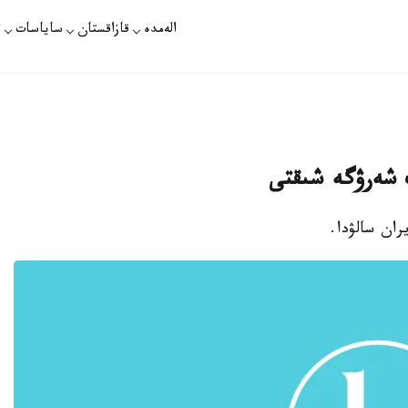
الەمدە
قازاقستان
ساياسات
ت
ك شەرۋگە شىقتى
ران سالۋدا.