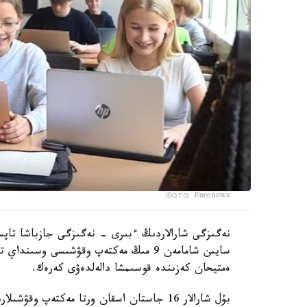
Фото: Euronews
نەگىزگى شارالاردىڭ ءبىرى - نەگىزگى جازباشا تاپسى
سايىن شامامەن 9 مىڭ مەكتەپ وقۋشىسى وس
ەمتيحان كەزىندە قوسىمشا دالەلدەۋى كەرەك.
بۇل شارالار 16 جاستان اسقان ورتا مەكتەپ وقۋشىلارىنا قاتىستى بولادى.