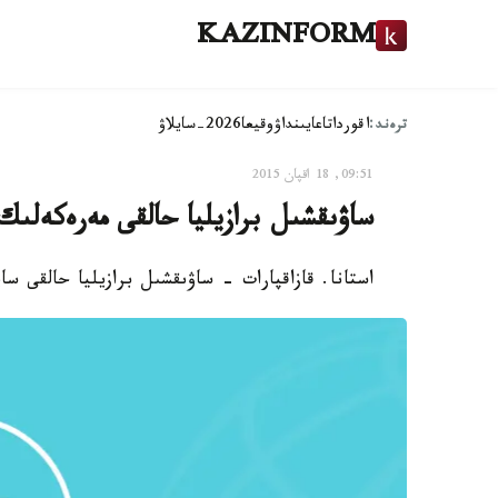
KAZINFORM
ترەند:
اقوردا
تاعايىنداۋ
وقيعا
2026-سايلاۋ
09:51, 18 اقپان 2015
ساۋىقشىل برازيليا حالقى مەرەكەلى
استانا. قازاقپارات - ساۋىقشىل برازيليا حالقى ساي