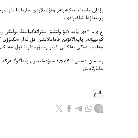
بۇدان باسقا، مەكتەپتەر وقۋشىلاردى جازباشا تاپسىرم
ورىنداۋعا شاقىرادى.
ج ي- ءدى پايدالانۋ ۇلتتىق ستراتەگيانىڭ بولىگى رەت
كومپيۋتەر پايدالانۋىن قاداعالايتىن قۇرالدار ەنگىزۋى
جەلىسىندەگى بەلگىلى ءبىر رەسۋرستارعا قول جەتكى
حابارلادىق.
الەم
باقىتجول كاكەش