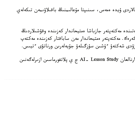
الاردى ۇيدە ەمەس، سىنىپتا مۇعالىمنىڭ باقىلاۋىمەن تىكەلەي
ىندە مەكتەپتەر جازباشا ەمتيحاندار كەزىندە وقۋشىلاردىڭ
 كەرەك. مەكتەپتەر ەمتيحاندار مەن ساباقتار كەزىندە مەكتەپ
زۋدى شەكتەۋ ءۇشىن سۇزگىلەۋ جۇيەلەرىن ورناتۋى ءتيىس.
وسىعان دەيىن QyzPU ستۋدەنتتەرى پەداگوگتەرگە ارنالعان AI- Lesson Study ج ي پلاتفورماسىن ازىرلەگەنىن