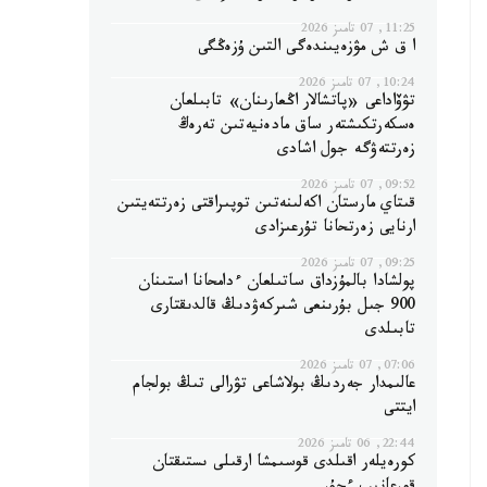
11:25, 07 تامىز 2026
ا ق ش مۋزەيىندەگى التىن ۇزەڭگى
10:24, 07 تامىز 2026
تۋۆاداعى «پاتشالار اڭعارىنان» تابىلعان
ەسكەرتكىشتەر ساق مادەنيەتىن تەرەڭ
زەرتتەۋگە جول اشادى
09:52, 07 تامىز 2026
قىتاي مارستان اكەلىنەتىن توپىراقتى زەرتتەيتىن
ارنايى زەرتحانا تۇرعىزادى
09:25, 07 تامىز 2026
پولشادا بالمۇزداق ساتىلعان ءدامحانا استىنان
900 جىل بۇرىنعى شىركەۋدىڭ قالدىقتارى
تابىلدى
07:06, 07 تامىز 2026
عالىمدار جەردىڭ بولاشاعى تۋرالى تىڭ بولجام
ايتتى
22:44, 06 تامىز 2026
كورەيلەر اقىلدى قوسىمشا ارقىلى ىستىقتان