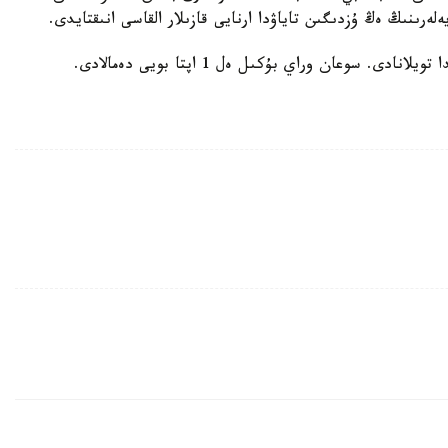
ەرىنىڭ ەڭ ۇزدىگىن تاياۋدا ارنايى قازىلار القاسى انىقتايدى.
 سوعان وراي بۇكىل ەل 1 اپتا بويى دەمالادى.