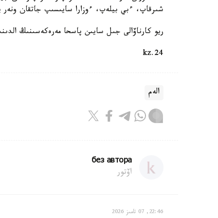
شىرقاپ، ءبي بيلەپ، ءوزارا سايىسىپ جاتقان ونەر يەل
ريو كارناۆالى جىل سايىن پاسحا مەرەكەسىنىڭ الدىندا تويلانادى.
24.kz
الەم
без автора
اۆتور
22:46, 07 تامىز 2026