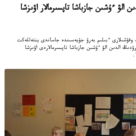
ن الۋ ءۇشىن جازباشا تاپسىرمالار اۋىزشا
جوعارى سىنىپ وقۋشىلارى ءبىلىم بەرۋ جۇيەسىندە جاساندى ينتەللەكت
ۋدىڭ الدىن الۋ ءۇشىن جازباشا تاپسىرمالاردى اۋىزشا