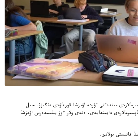
رمالاردى مىندەتتى تۇردە اۋىزشا قورعاۋدى ەنگىزۋ. جىل
ىنداي تاپسىرمالاردى دايىندايدى، ەندى ولار ءوز بىلىمدەرىن اۋىزشا