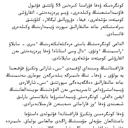
كونگرەسكە ۋەفا قۇرامىنا كىرەتىن 55 ۇلتتىق فۋتبول
قاۋىمداستىعىنىڭ وكىلدەرى، ۇيىم پرەزيدەنتى، اتقارۋشى
كوميتەت مۇشەلەرى، فيفا، ەۋروپالىق ليگالار، كلۋبتىق
بىرلەستىكتەر جانە حالىقارالىق سپورت ۇيىمدارىنىڭ وكىلدەرى
قاتىسادى.
الداعى كونگرەستىڭ باستى ەرەكشەلىكتەرىنىڭ ءبىرى - سايلاۋ
ءراسىمىنىڭ ءوتۋى. ءدال وسى استانادا ۋەفا پرەزيدەنتى مەن
اتقارۋشى كوميتەت مۇشەلەرى سايلانادى.
قازاقستاننىڭ وسىنداي اۋقىمدى ءىس-شارانى وتكىزۋ قۇقىعىنا
يە بولۋى - ۋەفا- نىڭ ەلىمىزگە بىلدىرگەن جوعارى سەنىمىنىڭ
جانە حالىقارالىق دەڭگەيدەگى سپورتتىق ءىس-شارالاردى
ۇيىمداستىرۋداعى تاجىريبەسى مەن الەۋەتىنىڭ مويىندالعانىنىڭ
ايقىن دالەلى. كونگرەستى ۇيىمداستىرۋعا بايلانىستى بارلىق
شىعىندى ۋەفا ءوز قاراجاتى ەسەبىنەن قارجىلاندىرادى.
ۋەفا كونگرەسىن وتكىزۋ قازاقستاندا فۋتبولدى دامىتۋعا
باعىتتالعان جۇيەلى جۇمىستىڭ زاڭدى جالعاسى بولماق. ەلىمىزدە