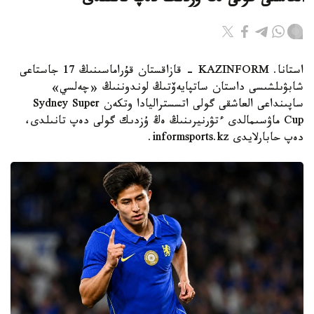
العاشقى گولى ەڭ ۇزدىك دەپ تانىلدى
استانا. KAZINFORM - قازاقستان قۇراماسىنىڭ 17 جاستاعى
شابۋىلشىسى داستان ساتپايەۆتىڭ لوندوننىڭ «چەلسي»
ساپىنداعى العاشقى گولى اتسستراليادا وتكەن Sydney Super
Cup ماۋسىمالدى ءتۋرنيرىنىڭ ەڭ ۇزدىك گولى دەپ تانىلدى،
دەپ حابارلايدى informsports.kz.