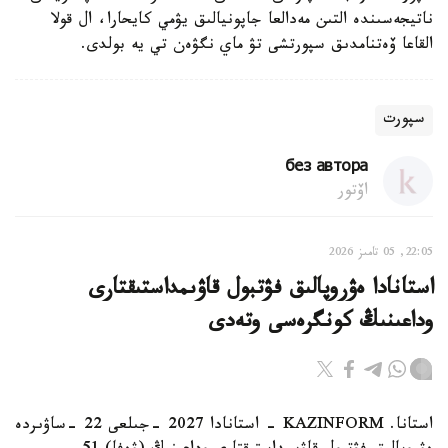
ناتيجەسىندە التىن مەدالعا جاپونيالىق يۋمي كايحارا، ال قولا
القاعا ۆەتنامدىق سپورتشى تۋ ماي نگۋەن تي يە بولدى.
سپورت
без автора
اۆتور
22:05, 05 تامىز 2026
استانادا ەۋروپالىق فۋتبول قاۋىمداستىقتارى
وداعىنىڭ كونگرەسى وتەدى
استانا. KAZINFORM - استانادا 2027 -جىلعى 22 -ساۋىردە