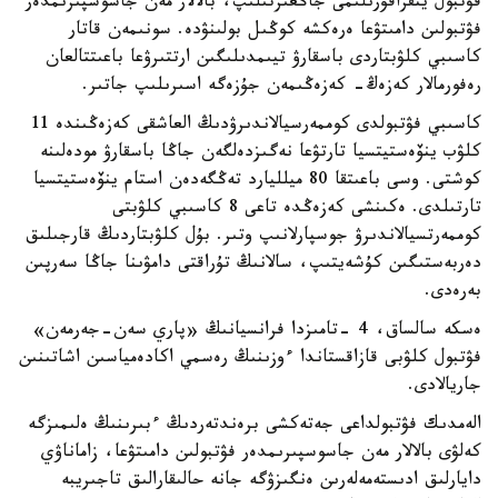
فۋتبول ينفراقۇرىلىمى جاڭعىرتىلىپ، بالالار مەن جاسوسپىرىمدەر
فۋتبولىن دامىتۋعا ەرەكشە كوڭىل بولىنۋدە. سونىمەن قاتار
كاسىبي كلۋبتاردى باسقارۋ تيىمدىلىگىن ارتتىرۋعا باعىتتالعان
رەفورمالار كەزەڭ- كەزەڭىمەن جۇزەگە اسىرىلىپ جاتىر.
كاسىبي فۋتبولدى كوممەرسيالاندىرۋدىڭ العاشقى كەزەڭىندە 11
كلۋب ينۆەستيتسيا تارتۋعا نەگىزدەلگەن جاڭا باسقارۋ مودەلىنە
كوشتى. وسى باعىتقا 80 ميلليارد تەڭگەدەن استام ينۆەستيتسيا
تارتىلدى. ەكىنشى كەزەڭدە تاعى 8 كاسىبي كلۋبتى
كوممەرتسيالاندىرۋ جوسپارلانىپ وتىر. بۇل كلۋبتاردىڭ قارجىلىق
دەربەستىگىن كۇشەيتىپ، سالانىڭ تۇراقتى دامۋىنا جاڭا سەرپىن
بەرەدى.
ەسكە سالساق، 4 -تامىزدا فرانسيانىڭ «پاري سەن-جەرمەن»
فۋتبول كلۋبى قازاقستاندا ءوزىنىڭ رەسمي اكادەمياسىن اشاتىنىن
جاريالادى.
الەمدىك فۋتبولداعى جەتەكشى برەندتەردىڭ ءبىرىنىڭ ەلىمىزگە
كەلۋى بالالار مەن جاسوسپىرىمدەر فۋتبولىن دامىتۋعا، زاماناۋي
دايارلىق ادىستەمەلەرىن ەنگىزۋگە جانە حالىقارالىق تاجىريبە