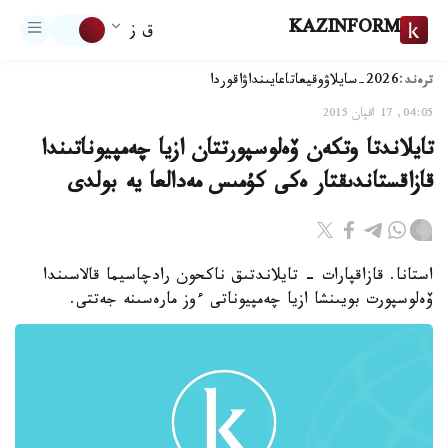
KAZINFORM
ق ز
ترەند:
2026-سايلاۋ
وقيعا
تاعايىنداۋ
اقوردا
04:05, 17 اقپان 2015
تايلاندتا وتكەن ۆەلوسپورتتان ازيا چەمپيوناتىندا
قازاقستاندىقتار ەكى كۇمىس مەدالعا يە بولدى
استانا. قازاقپارات - تايلاندتىق ناكحون رادچاسيما قالاسىندا
ۆەلوسپورت بويىنشا ازيا چەمپيوناتى ءوز مارەسىنە جەتتى.