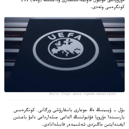
ەۋروپالىق فۋتبول قاۋىمداستىقتارى وداعىنىڭ (ۋەفا) 51-
كونگرەسى وتەدى.
Фото: Спорт және туризм министрлігі
بۇل - ۇيىمنىڭ ەڭ جوعارى باسقارۋشى ورگانى. كونگرەسس
بارىسىندا ەۋروپا فۋتبولىنىڭ الداعى جىلدارداعى دامۋ باعىتىن
ايقىندايتىن ماڭىزدى شەشىمدەر قابىلدانادى.