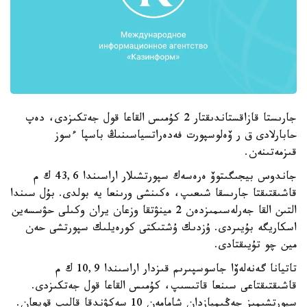
جارىستا قازاقستاندىقتار 2 كۇمىس القاعا قول جەتكىزدى، دەپ
حابارلادى ق ر ۆەلوسپورت فەدەراتسياسىنىڭ باسپا ءسوز
قىزمەتىنەن.
جاندوس بيجىگىتوۆ ەرەسەك سپورتشىلار اراسىندا 43,6 ك م
قاشىقتىقتا جارىسقا شىعىپ، ەكىنشى ورىنعا يە بولدى. بۇل سىندا
التىن القا جەرلەسىمىزدەن 2 مينۋتقا وزعان يران وكىلى حۋسسەين
اسكاريگە بۇيىردى. ۇزدىك ۇشتىكتى كورەيلىك سپورتشى حەن
مين چو تۇيىقتادى.
تاتيانا گەنەلەۆا جاسوسپىرىم قىزدار اراسىندا 10,9 ك م
قاشىقتىقتاعى سىنعا قاتىسىپ، كۇمىس القاعا قول جەتكىزدى.
سپورتشىمىز جەڭىمپازدان شامامەن 10 سەكۋندقا قالىپ قويعان.