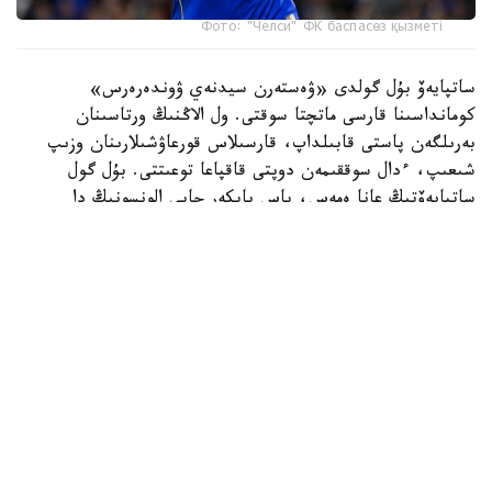
Фото: "Челси" ФК баспасөз қызметі
ساتپايەۆ بۇل گولدى «ۋەستەرن سيدنەي ۋوندەرەرس»
كومانداسىنا قارسى ماتچتا سوقتى. ول الاڭنىڭ ورتاسىنان
بەرىلگەن پاستى قابىلداپ، قارسىلاس قورعاۋشىلارىنان وزىپ
شىعىپ، ءدال سوققىمەن دوپتى قاقپاعا توعىتتى. بۇل گول
ساتپايەۆتىڭ عانا ەمەس، باس باپكەر حابي الونسونىڭ دا
«چەلسي» ساپىنداعى العاشقى دوبى بولاتىن.
ءتۋرنيردىڭ ۇزدىك گولدارى رەيتينگىندە ەكىنشى ورىنعا
«توتتەنحەم» شابۋىلشىسى ماتيس تەلدىڭ «سيدنەي» قاقپاسىنا
ايىپ دوبىنان سوققان گولى جايعاستى.
ءۇشىنشى ورىن ايدان حەمموندتىڭ «چەلسيگە» سوققان گولىنا
بۇيىردى. ءتورتىنشى ورىنعا «چەلسي» جارتىلاي قورعاۋشىسى
داريۋ ەسسۋگۋدىڭ دوبى ەندى. بۇل شابۋىلدىڭ باستالۋىنا
ساتپايەۆ تا قاتىسقان.
بەسىنشى ورىندا ديلان سيكلۋنانىڭ «چەلسيگە» سوققان گولى