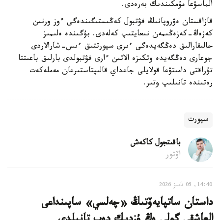
الماسۋعا مۇمكىندىك بەرەدى.
قازاقستان ەۋروپانىڭ فۋتبول كەڭىستىگىندەگى ءوز ورنىن
كەزەڭ-كەزەڭىمەن نىعايتىپ كەلەدى. بۇگىندە ەلىمىز
حالىقارالىق دەڭگەيدەگى ءىرى سپورتتىق ءىس-شارالاردى
جوعارى دەڭگەيدە وتكىزە الاتىن ءارى فۋتبولدى بارلىق باعىتتا
تۇراقتى دامىتۋعا قولايلى جاعداي قالىپتاستىرعان مەملەكەت
رەتىندە تانىلىپ وتىر.
سپورت
باقىتجول كاكەش
اۆتور
14:40, 05 تامىز 2026
داستان ساتپايەۆتىڭ «چەلسي» ساپىنداعى