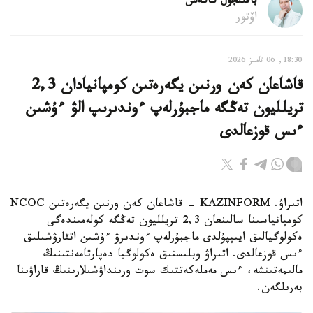
باقىتجول كاكەش
اۆتور
18:30, 06 تامىز 2026
قاشاعان كەن ورنىن يگەرەتىن كومپانيادان 2,3
تريلليون تەڭگە ماجبۇرلەپ ءوندىرىپ الۋ ءۇشىن
ءىس قوزعالدى
اتىراۋ. KAZINFORM - قاشاعان كەن ورنىن يگەرەتىن NCOC
كومپانياسىنا سالىنعان 2,3 تريلليون تەڭگە كولەمىندەگى
ەكولوگيالىق ايىپپۇلدى ماجبۇرلەپ ءوندىرۋ ءۇشىن اتقارۋشىلىق
ءىس قوزعالدى. اتىراۋ وبلىستىق ەكولوگيا دەپارتامەنتىنىڭ
مالىمەتىنشە، ءىس مەملەكەتتىك سوت ورىنداۋشىلارىنىڭ قاراۋىنا
بەرىلگەن.