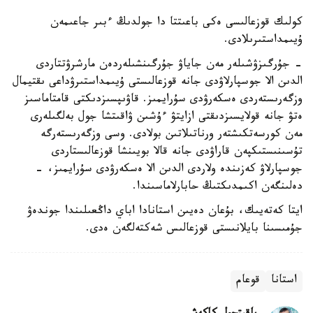
كولىك قوزعالىسى ەكى باعىتتا دا جولدىڭ ءبىر جاعىمەن
ۇيىمداستىرىلادى.
- جۇرگىزۋشىلەر مەن جاياۋ جۇرگىنشىلەردەن مارشرۋتتاردى
الدىن الا جوسپارلاۋدى جانە قوزعالىستى ۇيىمداستىرۋداعى ىقتيمال
وزگەرىستەردى ەسكەرۋدى سۇرايمىز. قاۋىپسىزدىكتى قامتاماسىز
ەتۋ جانە قولايسىزدىقتى ازايتۋ ءۇشىن ۋاقىتشا جول بەلگىلەرى
مەن كورسەتكىشتەر ورناتىلاتىن بولادى. وسى وزگەرىستەرگە
تۇسىنىستىكپەن قاراۋدى جانە قالا بويىنشا قوزعالىستاردى
جوسپارلاۋ كەزىندە ولاردى الدىن الا ەسكەرۋدى سۇرايمىز، -
دەلىنگەن اكىمدىكتىڭ حابارلاماسىندا.
ايتا كەتەيىك، بۇعان دەيىن استانادا اباي داڭعىلىندا جوندەۋ
جۇمىسىنا بايلانىستى قوزعالىس شەكتەلگەن ەدى.
استانا
قوعام