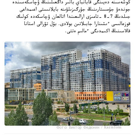
كوشەسىنە دەيىنگى قابانباي باتىر داڭعىلىنىڭ ۋچاسكەسىندە
جوندەۋ جۇمىستارىنىڭ جۇرگىزىلۋىنە بايلانىستى اعىمداعى
جىلدىڭ 7-8 -تامىزى ارالىعىندا اتالعان ۋچاسكەدە كولىك
قوزعالىسى ءىشىنارا جابىلاتىن بولادى. بۇل تۋرالى استانا
قالاسىنىڭ اكىمدىگى ءمالىم ەتتى.
Фото: Виктор Федюнин / Kazinform