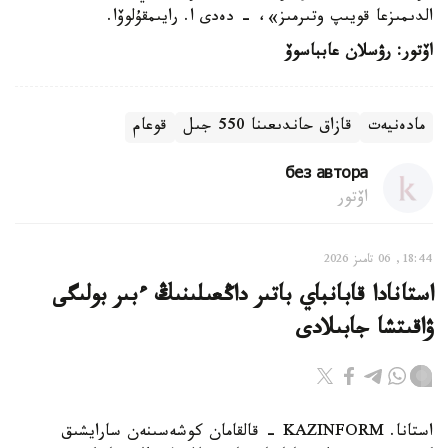
الدىمىزعا قويىپ وتىرمىز»، - دەدى ا. رايىمقۇلوۆا.
اۆتور: رۋسلان عابباسوۆ
مادەنيەت
قازاق حاندىعىنا 550 جىل
قوعام
без автора
اۆتور
18:44, 06 تامىز 2026
استانادا قابانباي باتىر داڭعىلىنىڭ ءبىر بولىگى
ۋاقىتشا جابىلادى
استانا. KAZINFORM - قالقامان كوشەسىنەن سارايشىق