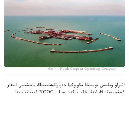
Фото: North Caspian Operating Company
اتىراۋ وبلىسى بويىنشا ەكولوگيا دەپارتامەنتىنىڭ باسشىسى اسقار
ءجۇسىپوۆتىڭ ايتۋىنشا، وتكەن جىلى NCOC كومپانياسىنا
قاتىستى 7 اكىمشىلىك ءىس قوزعالعان. جالپى ايىپپۇل كولەمى
2,3 تريلليون تەڭگەنى قۇرايدى. وسى ىستەر بويىنشا بارلىق
سوت وتىرىسى اياقتالعان.
- دەپارتامەنتتىڭ بارلىق ءىس-ارەكەتى زاڭدى دەپ تانىلدى.