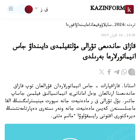
KAZINFORM
ق ز
ترەند:
2026-سايلاۋ
وقيعا
تاعايىنداۋ
اقوردا
14:55, 16 اقپان 2015
قازاق حاندىعى تۋرالى مۋلتفيلمدى دايىنداۋ جاس
انيماتورلارعا بەرىلدى
استانا. قازاقپارات - جاس انيماتورلاردان قۇرالعان توپ قازاق
حاندىعىنا ارنالعان «ەل اماناتى» انيماتسيالىق فيلمىن جاساپ
جاتىر. بۇل تۋرالى ق ر مادەنيەت جانە سپورت مينيسترلىگىنىڭ القا
ماجىلىسىنەن كەيىن مادەنيەت جانە ونەر ىستەرى دەپارتامەنتىنىڭ
ديرەكتورى اقتوتى رايىمقۇلوۆا ءمالىم ەتتى.