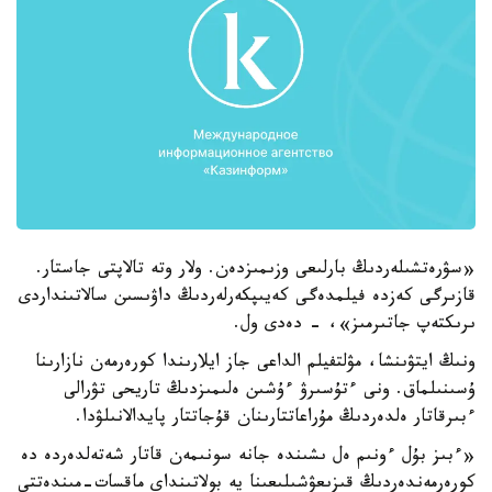
«سۋرەتشىلەردىڭ بارلىعى وزىمىزدەن. ولار وتە تالاپتى جاستار.
قازىرگى كەزدە فيلمدەگى كەيىپكەرلەردىڭ داۋىسىن سالاتىنداردى
ىرىكتەپ جاتىرمىز»، - دەدى ول.
ونىڭ ايتۋىنشا، مۋلتفيلم الداعى جاز ايلارىندا كورەرمەن نازارىنا
ۇسىنىلماق. ونى ءتۇسىرۋ ءۇشىن ەلىمىزدىڭ تاريحى تۋرالى
ءبىرقاتار ەلدەردىڭ مۇراعاتتارىنان قۇجاتتار پايدالانىلۋدا.
«ءبىز بۇل ءونىم ەل ىشىندە جانە سونىمەن قاتار شەتەلدەردە دە
كورەرمەندەردىڭ قىزىعۋشىلىعىنا يە بولاتىنداي ماقسات-مىندەتتى