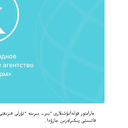
عارامتور قولدانۋشىلارى ءبىر- بىرىنە ءتۇرلى قىزىقت
قاتىستى پىكىرلەرىن جازۋدا.