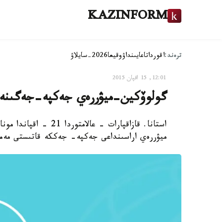
KAZINFORM
ترەند:
اقوردا
تاعايىنداۋ
وقيعا
2026-سايلاۋ
12:01, 15 اقپان 2015
گولوۆكين-ميۋررەي جەكپە-جەگىنە ق
استانا. قازاقپارات - 
ميۋررەي اراسىنداعى جەكپە- جەككە قاتىستى مەم-س