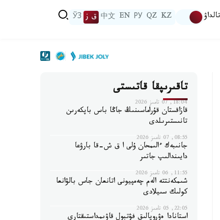
الداۋ
KZ
QZ
РУ
EN
中文
ق ز
ЎЗ
تاقىرىپقا قاتىستى
18:04, 07 تامىز 2026
قازاقستان قۇراماسىنىڭ جاڭا باس باپكەرىن
تانىستىرىلدى
08:55, 07 تامىز 2026
جانىبەك ءالىمحان ۇلى ا ق ش-قا بارۋعا
دايىندالىپ جاتىر
11:55, 06 تامىز 2026
شىمكەنتتە الەم چەمپيونى اتانعان جاس بالۋانعا
كولىك سىيلادى
22:05, 05 تامىز 2026
استانادا ەۋروپالىق فۋتبول قاۋىمداستىقتارى