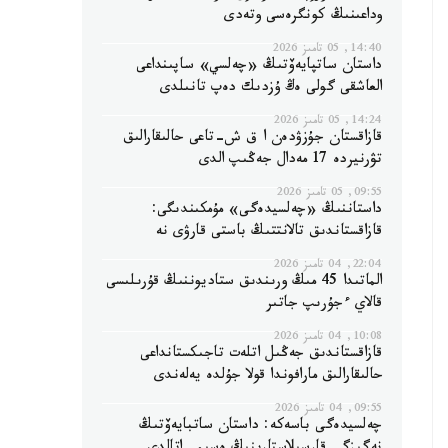
وداعىنىڭ كونگرەسى وتەدى
14:40, 05 تامىز 2026
داستان ساتپايەۆتىڭ «چەلسي» ساپىنداعى
العاشقى گولى ەڭ ۇزدىك دەپ تانىلدى
14:24, 05 تامىز 2026
قازاقستان جۇزۋدەن ا ق ش-تاعى حالىقارالىق
تۋرنيردە 17 مەدال جەڭىپ الدى
09:55, 05 تامىز 2026
داستاننىڭ «چەلسيدەگى» مۇمكىندىگى:
قازاقستاندىق تالانتتىڭ باستى قارۋى نە
22:04, 04 تامىز 2026
الماتىدا 45 مىڭ ورىندىق ستاديوننىڭ قۇرىلىسى
قالاي ءجۇرىپ جاتىر
10:08, 04 تامىز 2026
قازاقستاندىق جەڭىل اتلەت تاجىكستانداعى
حالىقارالىق مارافوندا قولا جۇلدە يەلەندى
09:55, 04 تامىز 2026
چەلسيدەگى باسەكە: داستان ساتبايەۆتىڭ