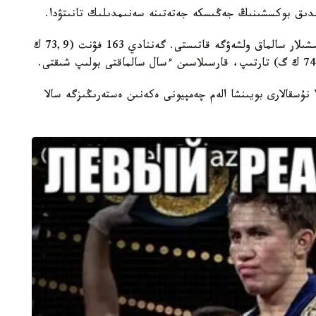
ندىق بوكسشىنىڭ جەڭىسكە جەتەتىنە سەنىمدىلىك تانىتۋدا.
ايتا كەتەيىك، جەكپە- جەككە 7 كۇن قالعاندا بوكسشىلار سالماق ولشەۋگە قاتىستى. گەننادي 163 فۋنت (73,9 ك
گەننادي گولوۆكين WBA، IBO جانە WBCInterim نۇسقالارى بويىنشا الەم چەمپيونى ەكەنىن ەستەرىڭىزگە سالا