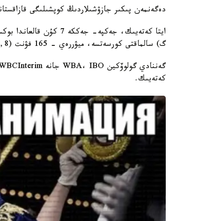
دەگەنمەن پىكىر جازۋشىلاردىڭ كوپشىلىگى قازاقستا
گ) سالماقتى كورسەتسە، ميۋررەي - 165 فۋنت (74,8 ك گ) تارتىپ، قارسىلاسىن ءسال سالماقتى بولىپ شىقتى.
كەتەيىك.