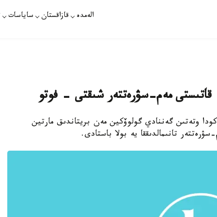
الەمدە
قازاقستان
ساياسات
ت
اتىستى مەم-سۋرەتتەر شىقتى - فوتو
عالامتوردا 21 - اقپاندا موناكودا وتەتىن گەننادي گولوۆكين مەن بريتاندىق مارتين
ۋرەتتەر تانىمالدىققا يە بولا باستادى.