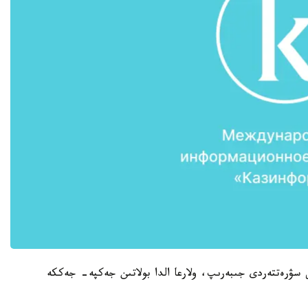
ى سۋرەتتەردى جىبەرىپ، ولارعا الدا بولاتىن جەكپە- جەككە