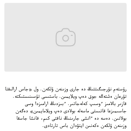
رۇستەم نۇرجىگىتتىڭ دە جارى وزىنەن ۇلكەن. ول «جاس ارالىقتا
تۇرعان ەشتەڭە جوق دەپ ويلايمىن. باستىسى تۇسىنىستىكتە.
قازىر بالامىز ءوسىپ كەلەجاتىر. ءبىزدىڭ ارامىزدا وسى
جاسىمىزعا قاتىستى ماسەلە بولادى دەپ ويلامايمىن» دەگەن
بولاتىن. دەسە دە ءانشى جارىنىڭ ناقتى كىم، قانشا جاسقا
وزىنەن ۇلكەن ەكەنىن ايتۋدان باس تارتادى.