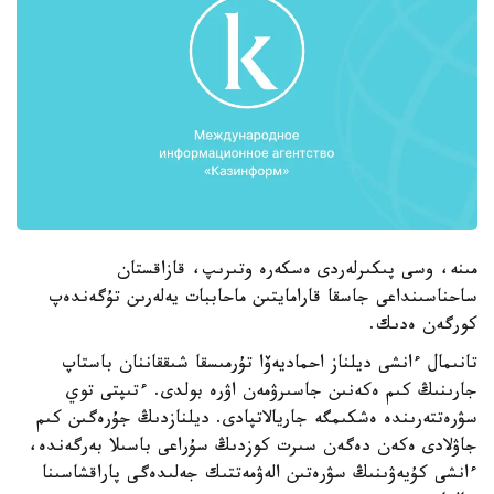
مىنە، وسى پىكىرلەردى ەسكەرە وتىرىپ، قازاقستان
ساحناسىنداعى جاسقا قارامايتىن ماحاببات يەلەرىن تۇگەندەپ
كورگەن ەدىك.
تانىمال ءانشى ديلناز احماديەۆا تۇرمىسقا شىققاننان باستاپ
جارىنىڭ كىم ەكەنىن جاسىرۋمەن اۋرە بولدى. ءتىپتى توي
سۋرەتتەرىندە ەشكىمگە جاريالاتپادى. ديلنازدىڭ جۇرەگىن كىم
جاۋلادى ەكەن دەگەن سىرت كوزدىڭ سۇراعى باسىلا بەرگەندە،
ءانشى كۇيەۋىنىڭ سۋرەتىن الەۋمەتتىك جەلىدەگى پاراقشاسىنا