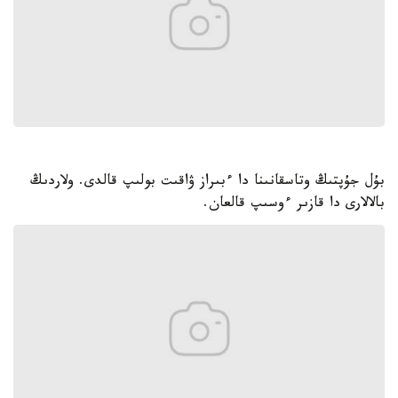
بۇل جۇپتىڭ وتاسقانىنا دا ءبىراز ۋاقىت بولىپ قالدى. ولاردىڭ
بالالارى دا قازىر ءوسىپ قالعان.