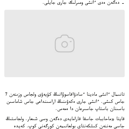
- دەگەن ەدى ءانشى ومىرلىك جارى جايلى.
تانىمال ءانشى مادينا ءسادۋاقاسوۆانىڭ كۇيەۋى ولجاس وزىنەن 7
جاس كىشى. ءانشى جارى ەكەۋىنىڭ اراسىنداعى جاس شاماسىن
باسىنان باستاپ جاسىرعان دا ەمەس.
قايتا «ماحاببات جاسقا قارامايدى دەگەن وسى شىعار. ولجاستىڭ
جاسى مەننەن كىشكەنتاي بولعانىمەن كورگەنى كوپ. كەيدە