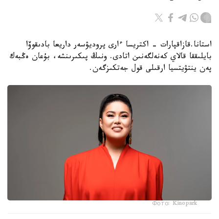
استانا.قازاقپارات - اكتريسا ءارى پروديۋسەر داريعا بادىقوۆا
بايلىققا قالاي كەنەلگەنىن اتادى. ونىڭ پىكىرىنشە، بۇعان ەڭبەك
پەن ينتۋيتسيا ارقىلى قول جەتكىزگەن.
Фото: Kinopark