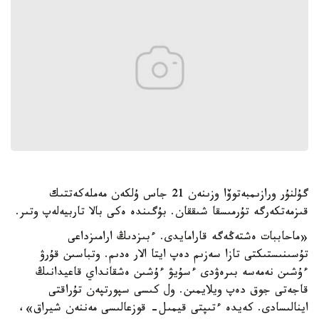
گۇلنۇر ورازىمبەتوۆا وزىنەن 21 جاس ۇلكەن مەملەكەتتىك
قىزمەتكەرگە تۇرمىسقا شىققان. بۇگىندە ەكى بالا تاربيەلەپ وتىر.
«ماحاببات ەشتەڭەگە قارامايدى. ءبىزدىڭ ارامىزداعى
تۇسىنىستىكتى تازا سەزىم دەپ ايتا الار ەدىم. وتباسىن قۇرۋ
ءۇشىن نەمەسە بىرەۋدى ءسۇيۋ ءۇشىن ەشقانداي قاعيدانىڭ
قاجەتى جوق دەپ ويلايمىن. ول كىسى سپورتپەن تۇراقتى
اينالىسادى. كەيدە ءتىپتى قيمىل- قوزعالىسى مەننەن شيراق»،