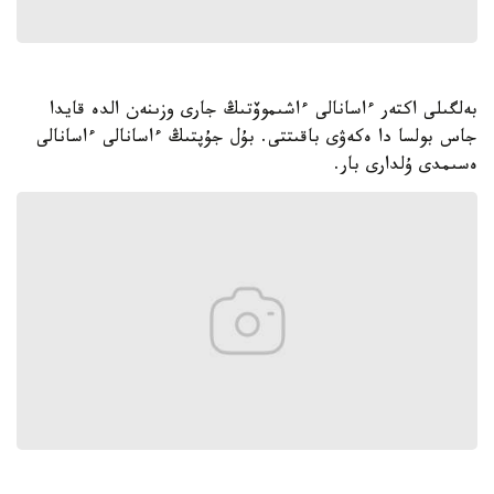
بەلگىلى اكتەر ءاسانالى ءاشىموۆتىڭ جارى وزىنەن الدە قايدا
جاس بولسا دا ەكەۋى باقىتتى. بۇل جۇپتىڭ ءاسانالى ءاسانالى
ەسىمدى ۇلدارى بار.