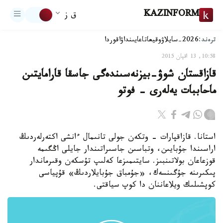
KAZINFORM
ق ز
ترەند:
2026-سايلاۋ
وقيعا
تاعايىنداۋ
اقوردا
10:58, 13 اقپان 2015
قازاقستان شوۋ-بيزنەسىندەگى جاسقا قارامايتىن
ماحاببات يەلەرى - فوتو
استانا. قازاقپارات - وتكەن جولى تانىمال ءانشى اكتەرلەردىڭ
اراسىندا جۇبايىن، وتباسىن جاسىراتىندار جايلى اڭگىمە
قوزعاعان بولاتىنبىز. سايتىمىزعا كەلىپ تۇسكەن وقىرماندار
پىكىرىنە جۇگىنسەك، «جۇمباق جۇبايلاردىڭ» قۇپياسى
كوپشىلىك ويلاعاننان دا كوپ سياقتى.