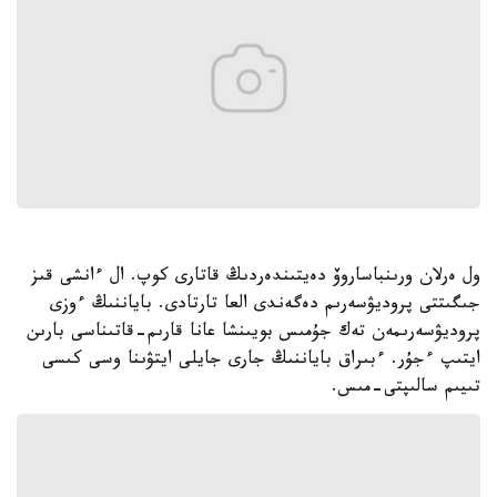
ول ەرلان ورىنباساروۆ دەيتىندەردىڭ قاتارى كوپ. ال ءانشى قىز
جىگىتتى پروديۋسەرىم دەگەندى العا تارتادى. باياننىڭ ءوزى
پروديۋسەرىمەن تەك جۇمىس بويىنشا عانا قارىم-قاتىناسى بارىن
ايتىپ ءجۇر. ءبىراق باياننىڭ جارى جايلى ايتۋىنا وسى كىسى
تىيىم سالىپتى-مىس.