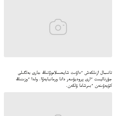
تانىمال ازىلكەش ءداۋىت شايحىسلاموۆتىڭ جارى بەلگىلى
جۋرناليست ءارى پروديۋسەر دانا ورمانبايەۆا. ولدا ءوزىنىڭ
كۇيەۋىنەن ءبىرشاما ۇلكەن.