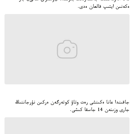
ەكەنىن ايتىپ قالعان ەدى.
جاقىندا عانا ەكىنشى رەت وتاۋ كوتەرگەن ەركىن نۇرجاننىڭ
جارى وزىنەن 14 جاسقا كىشى.