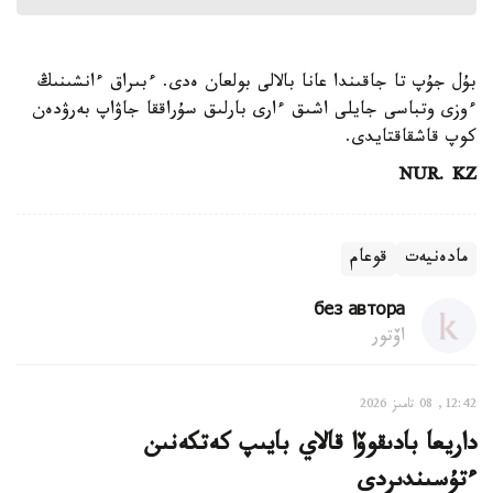
بۇل جۇپ تا جاقىندا عانا بالالى بولعان ەدى. ءبىراق ءانشىنىڭ
ءوزى وتباسى جايلى اشىق ءارى بارلىق سۇراققا جاۋاپ بەرۋدەن
كوپ قاشقاقتايدى.
NUR. KZ
مادەنيەت
قوعام
без автора
اۆتور
12:42, 08 تامىز 2026
داريعا بادىقوۆا قالاي بايىپ كەتكەنىن
ءتۇسىندىردى