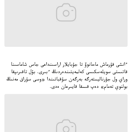
ءانشى قۇرماش ماحانوۆ تا جۇبايلار اراسىنداعى جاس شاماسىنا
قاتىستى سويلەسكىسى كەلمەيتىندەردىڭ ءبىرى. بۇل تاقىرىپقا
وراي ول جۋرناليستەرگە بەرگەن سۇقباتىندا «وسى سۇراق مەنىڭ
بولنوي تەمام» دەپ قىسقا قايىرعان ەدى.