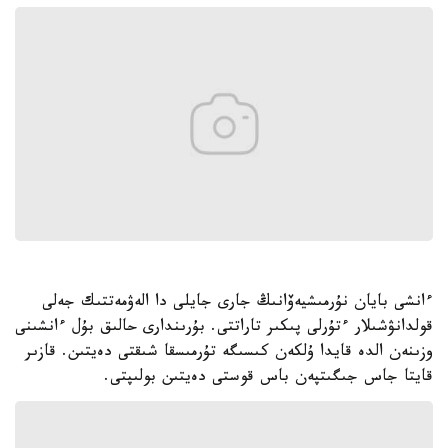
ءانشى بايان نۇرمىشيەۆانىڭ جارى جايلى دا الەۋمەتتىك جەلى
قولدانۋشىلار ءتۇرلى پىكىر تاراتتى. بۇرىندارى حالىق بۇل ءانشىنى
وزىنەن الدە قايدا ۇلكەن كىسىگە تۇرمىسقا شىقتى دەيتىن. قازىر
قايتا جاس جىگىتپەن باس قوستى دەيتىن بولىپتى.