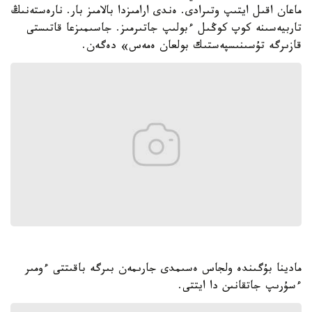
ماعان اقىل ايتىپ وتىرادى. ەندى ارامىزدا بالامىز بار. نارەستەنىڭ
تاربيەسىنە كوپ كوڭىل ءبولىپ جاتىرمىز. جاسىمىزعا قاتىستى
قازىرگە تۇسىنىسپەستىك بولعان ەمەس» دەگەن.
مادينا بۇگىندە ولجاس ەسىمدى جارىمەن بىرگە باقىتتى ءومىر
ءسۇرىپ جاتقانىن دا ايتتى.