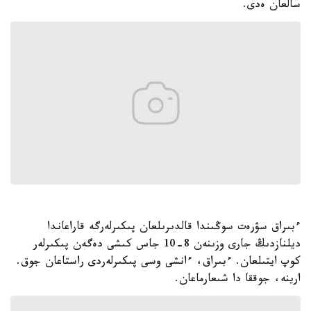
سالعان ەدى.
ءبىراق سۋرەت سوڭىندا قالدىرىلعان پىكىرلەرگە قاراعاندا
ديلنازدىڭ جارى وزىنەن 8-10 جاس كىشى دەگەن پىكىرلەر
كوپ ايتىلعان. ءبىراق، ءانشى وسى پىكىرلەردى راستاعان جوق.
ارينە، جوققا دا شىعارماعان.