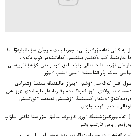
ال بەلگىلى تەلەجۇرگىزۋشى، جۋرناليست مارجان سۇلتانبايەۆانىڭ
دا جارىنىڭ كىم ەكەنىن بىلگىسى كەلەتىندەر كوپ ەكەن.
مارجان تۇرمىسقا شىققالى وتباسىلىق ءومىر مەن كۇيەۋ تاربيەسى
جايلى جەكە پاراقشاسىندا ءجيى ايتىپ ءجۇر.
سول اقىل كەڭەسى ءۇشىن ءبىراز حالىقتىڭ سىنىنا ۇشىرادى
دەسەك تە بولادى. ءوز كەزەگىندە وقىرماندار مارجاندى «وزىنەن
ەرەسەكتەۋ ءدىندار كىسىنىڭ ءۇشىنشى نەمەسە ءتورتىنشى
توقالى» دەپ كوپ جازدى.
ال تەلەجۇرگىزۋشىنىڭ ءوزى قازىرگە حالىق سۇراعىنا ناقتى جاۋاپ
بەرۋدەن باس تارتىپ وتىر.
تەك الەۋمەتتىك جەلىلەردىڭ بىرىندە «وسىراق شالى» بار