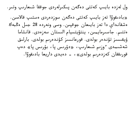
ول لەزدە بايىپ كەتتى دەگەن پىكىرلەردى جوققا شىعارىپ وتىر.
«بادىقوۆا تەز بايىپ كەتتى دەگەن سوزدەردى ەستىپ قالامىن.
ەشقانداي دا تەز بايىعان جوقپىن. وسى ونەردە 28 جىل ەڭبەك
ەتتىم. جاسىرمايمىن، ينتۋيتسيام الىستان سەزەدى. قانشاما
ۇيقىسىز تۇندەر بولدى. قورعانسىز كۇندەرىم بولدى. بارلىق
شەشىمدى ءوزىم شىعارىپ، «دۇرىس پا، بۇرىس پا» دەپ
قورىققان كەزدەرىم بولدى»، - دەيدى داريعا بادىقوۆا.
ونىڭ ۇستانىمىنشا، ەڭ باستىسى، ادالدىق. ەشكىمدى
قۇنسىزداندىرماي، ءمان-جايدى ءبىلىپ وتىرعان. سوندىقتان
جيىرما جىلدا ەڭبەكتىڭ نانىن جەۋ ورىندى نارسە.
«ماعان بەرگەن باق-داۋلەتتى مويىنداعىلارىڭ كەلمەي مە؟
كەۋدەمدە جانىم بار ەكەنىن، وسى ونەر ارقىلى ءبىراز جەرگە
بارعانىمدى تۋىپ وسكەن ەلىم بىلەدى. مەن بىرەۋگە بەرمەسەم،
المايمىن»، - دەيدى اكتريسا.