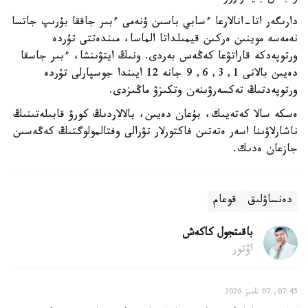
دارىگەر اتا-انالارعا ءسابي باسىن ۇنەمى ءبىر جاققا بۇرىپ جاتسا
نەمەسە موينىن ەركىن قيمىلداتا الماسا، مىندەتتى تۇردە
ورتوپەدكە قاراتۋعا كەڭەس بەردى. ونىڭ ايتۋىنشا، ءبىر جاسقا
دەيىن بالانى 1, 3, 6, 9 جانە 12 ايىندا جوسپارلى تۇردە
ورتوپەدتىڭ تەكسەرۋىنەن وتكىزۋ ماڭىزدى.
ەسكە سالا كەتەيىك، بۇعان دەيىن، بالالاردىڭ كورۋ قابىلەتىنىڭ
ناشارلاۋىنا اسەر ەتەتىن فاكتورلار تۋرالى وفتالمولوگتىڭ كەڭەسىن
جازعان ەدىك.
دەنساۋلىق
قوعام
باقىتجول كاكەش
اۆتور
07:45, 07 تامىز 2026