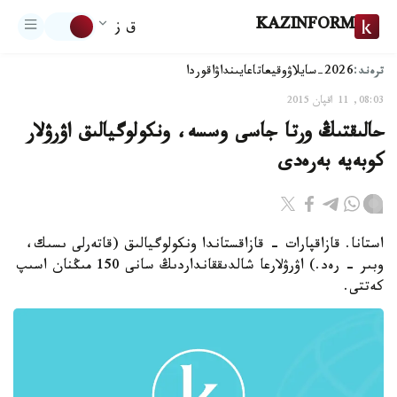
KAZINFORM
ق ز
ترەند:
2026-سايلاۋ
وقيعا
تاعايىنداۋ
اقوردا
08:03, 11 اقپان 2015
حالىقتىڭ ورتا جاسى وسسە، ونكولوگيالىق اۋرۋلار
كوبەيە بەرەدى
استانا. قازاقپارات - قازاقستاندا ونكولوگيالىق (قاتەرلى ىسىك،
وبىر - رەد.) اۋرۋلارعا شالدىققانداردىڭ سانى 150 مىڭنان اسىپ
كەتتى.