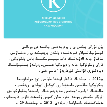
بۇل تۋرالى بۇگىن ق ر پرەزيدەنتى جانىنداعى ورتالىق
كوممۋنيكاتسيالار قىزمەتىندە وتكەن بريفينگتە ق ر دەنساۋلىق
ساقتاۋ جانە الەۋمەتتىك دامۋ مينيسترلىگىنىڭ باس ونكولوگى،
قازاق ونكولوگيا جانە راديولوگيا عىلىمي-زەرتتەۋ ينستيتۋتىنىڭ
ديرەكتورى قۋانىش نۇرعازيەۆ ءمالىم ەتتى.
«2012 - جىلدىڭ قاڭتار ايىندا ەلباسى ءوز جولداۋىندا
ونكولوگيا سالاسىن دامىتۋعا زور كوڭىل ءبولدى. ويتكەنى،
حالىقتىڭ ءولىم-ءجىتىمى سەبەپتەرىنىڭ اراسىندا ونكولوگيالىق
اۋرۋلار ەكىنشى ورىندا تۇر. ودان كەيىن ۇكىمەت قاۋلى قابىلداپ،
مەملەكەتتىك باعدارلاما ازىرلەدى. 2012 - جىلدىڭ 29 -