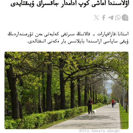
اۋلاسىندا اعاشى كوپ ادامدار جاقسىراق ۇيىقتايدى
استانا.قازاقپارات - قالانىڭ سىرتقى كەلبەتى مەن تۇرعىنداردىڭ
ۇيقى ساپاسى اراسىندا بايلانىس بار ەكەنى انىقتالدى.
Фото: Алматы әкімдігі