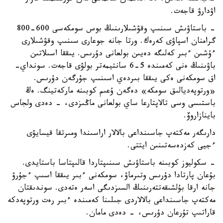
اۋدارۋ قاجەت.
- باستاۋىش سىنىپ وقۋشىلارىنىڭ بوس سومكەسى 600-800
گرامنان اسپاۋى كەرەك. ورتا جانە جوعارى سىنىپ وقۋشىلارى
ءۇشىن ءبىر كەلىگە دەيىن بولعانى دۇرىس. يىققا اسىلاتىن
باۋىنىڭ ەنى كەمىندە 5-6 سانتيمەتر بولۋى قاجەت. سونداي-
اق سومكەنى ەكى يىققا بىردەي اسىنىپ جۇرگەن دۇرىس.
«ورتوپەديالىق سومكە» دەگەن ۇعىم كوبىنە ماركەتينگ. ەڭ
باستىسى وسى تالاپتارعا ساي بولعانى ماڭىزدى، - دەدى ولجاس
باينازاروۆ.
دارىگەر مەكتەپ جاسىنداعى بالالار اراسىندا ومىرتقا قيسايۋى
ءجيى كەزدەسەتىنىن ايتتى.
- سكوليوز كوبىنە باستاۋىش سىنىپتاردا قالىپتاسا باستايدى.
بۇعان پارتادا دۇرىس وتىرماۋ، سومكەنى ءبىر يىققا اسىپ ءجۇرۋ
جانە ارقا بۇلشىقەتتەرىنىڭ السىزدىگى اسەر ەتەدى. سوندىقتان
مەكتەپ جاسىنداعى بالالاردى جىلىنا كەمىندە ءبىر رەت ورتوپەدكە
قاراتىپ تۇرعان دۇرىس، - دەدى مامان.