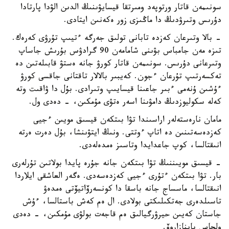
سونىمەن قاتار ورتوپەد ومىرتقا قيسايۋىنىڭ الدىن الۋدا پارتادا
دۇرىس وتىرۋدىڭ دا ماڭىزى زور ەكەنىن ايتادى.
- بالا وتىرعان كەزدە تابانى تولىق جەرگە ءتيىپ تۇرۋى كەرەك.
تىزە مەن جامباس بۋىنى شامامەن 90 گرادۋس بۇرىش جاساپ
وتىرعانى دۇرىس. سونىمەن قاتار كورۋ جانە ەستۋ قابىلەتىن دە
تەكسەرتىپ تۇرعان ءجون. كەيبىر بالالار تاقتانى جاقسى كورۋ
ءۇشىن ۇنەمى ءبىر جاعىنا قيسايىپ وتىرادى. بۇل دا ۋاقىت وتە
كەلە سكوليوزدىڭ دامۋىنا اسەر ەتۋى مۇمكىن، - دەدى ول.
مامان نارەستەلەر اراسىندا تۋا بىتكەن قيسىق مويىن ءجيى
كەزدەسەتىنىن دە اتاپ ءوتتى. ونىڭ ايتۋىنشا، بۇل دەرت ەرتە
انىقتالسا، كوپ جاعدايدا وتاسىز ەمدەلەدى.
- قيسىق مويىننىڭ تۋا بىتكەن جانە جۇرە پايدا بولاتىن تۇرلەرى
بار. تۋا بىتكەن ءتۇرى ءجيى كەزدەسەدى. ەگەر العاشقى ايلاردا
انىقتالسا، ماسساج جانە باسقا دا كونسەرۆاتيۆتى ەمدەۋ
تاسىلدەرى جەتكىلىكتى بولادى. ال ەم كەش باستالسا، ءۇش
جاستان كەيىن حيرۋرگيالىق ەم قاجەت بولۋى مۇمكىن، - دەدى
ولجاس باينازاروۆ.