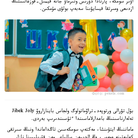
اۋىر سومكە، پارتادا دۇرىس وتىرماۋ جانە قيمىل-قوزعالىستىڭ
ازدىعى ومىرتقا قيسايۋىنا سەبەپ بولۋى مۇمكىن.
Фото: pexels.com
بۇل تۋرالى ورتوپەد-تراۆماتولوگ ولجاس باينازاروۆ Jibek Joly
تەلەارناسىنىڭ باعدارلاماسىندا ءتۇسىندىرىپ بەردى.
ماماننىڭ ايتۋىنشا، مەكتەپ سومكەسىن تاڭداعاندا ونىڭ سىرتقى
كەلبەتىنە ەمەس، ەڭ الدىمەن سالماعى مەن قۇرىلىمىنا نازار