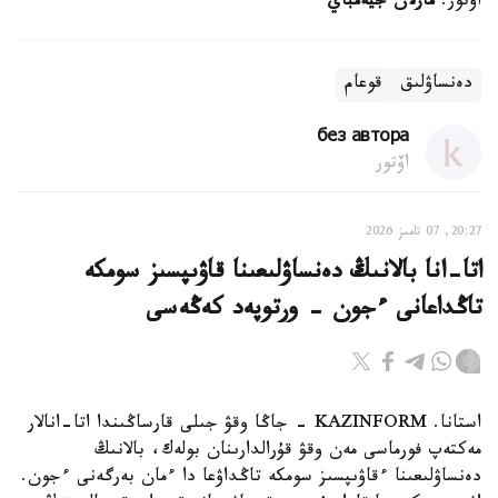
اۆتور:
مارلان جيەمباي
دەنساۋلىق
قوعام
без автора
اۆتور
20:27, 07 تامىز 2026
اتا-انا بالانىڭ دەنساۋلىعىنا قاۋىپسىز سومكە
تاڭداعانى ءجون - ورتوپەد كەڭەسى
استانا. KAZINFORM - جاڭا وقۋ جىلى قارساڭىندا اتا-انالار
مەكتەپ فورماسى مەن وقۋ قۇرالدارىنان بولەك، بالانىڭ
دەنساۋلىعىنا ءقاۋىپسىز سومكە تاڭداۋعا دا ءمان بەرگەنى ءجون.