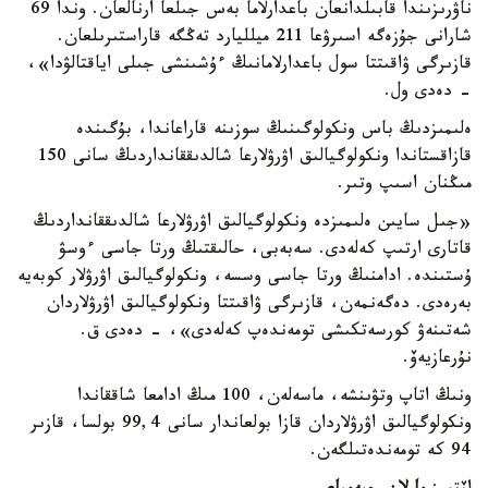
ناۋرىزىندا قابىلدانعان باعدارلاما بەس جىلعا ارنالعان. وندا 69
شارانى جۇزەگە اسىرۋعا 211 ميلليارد تەڭگە قاراستىرىلعان.
قازىرگى ۋاقىتتا سول باعدارلامانىڭ ءۇشىنشى جىلى اياقتالۋدا»،
- دەدى ول.
ەلىمىزدىڭ باس ونكولوگىنىڭ سوزىنە قاراعاندا، بۇگىندە
قازاقستاندا ونكولوگيالىق اۋرۋلارعا شالدىققانداردىڭ سانى 150
مىڭنان اسىپ وتىر.
«جىل سايىن ەلىمىزدە ونكولوگيالىق اۋرۋلارعا شالدىققانداردىڭ
قاتارى ارتىپ كەلەدى. سەبەبى، حالىقتىڭ ورتا جاسى ءوسۋ
ۇستىندە. ادامنىڭ ورتا جاسى وسسە، ونكولوگيالىق اۋرۋلار كوبەيە
بەرەدى. دەگەنمەن، قازىرگى ۋاقىتتا ونكولوگيالىق اۋرۋلاردان
شەتىنەۋ كورسەتكىشى تومەندەپ كەلەدى»، - دەدى ق.
نۇرعازيەۆ.
ونىڭ اتاپ وتۋىنشە، ماسەلەن، 100 مىڭ ادامعا شاققاندا
ونكولوگيالىق اۋرۋلاردان قازا بولعاندار سانى 99,4 بولسا، قازىر
94 كە تومەندەتىلگەن.