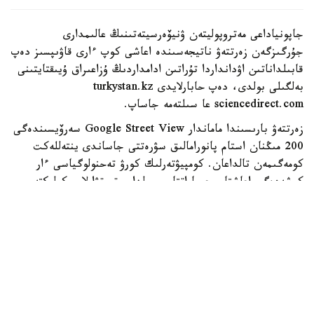
جاپونياداعى مەتروپوليتەن ۋنيۆەرسيتەتىنىڭ عالىمدارى
جۇرگىزگەن زەرتتەۋ ناتيجەسىندە اعاشى كوپ ءارى قاۋىپسىز دەپ
قابىلداناتىن اۋدانداردا تۇراتىن ادامداردىڭ ۇزاعىراق ۇيىقتايتىنى
بەلگىلى بولدى، دەپ حابارلايدى turkystan.kz
sciencedirect.com عا سىلتەمە جاساپ.
زەرتتەۋ بارىسىندا ماماندار Google Street View سەرۆيسىندەگى
200 مىڭنان استام پانورامالىق سۋرەتتى جاساندى ينتەللەكت
كومەگىمەن تالداعان. كومپيۋتەرلىك كورۋ تەحنولوگياسى ءار
كوشەدەگى اعاشتار، عيماراتتار، جولدار، تروتۋارلار، كولىكتەر،
جاياۋ جۇرگىنشىلەر جانە باسقا دا قالالىق ينفراقۇرىلىم
ەلەمەنتتەرىن اۆتوماتتى تۇردە انىقتاعان.
كەيىن بۇل مالىمەتتەر توكيودا كوپقاباتتى ۇيلەردىڭ تومەنگى
قاباتتارىندا تۇراتىن 1089 جۇمىس ىستەيتىن تۇرعىننىڭ ۇيقى
تۋرالى دەرەكتەرىمەن سالىستىرىلدى. زەرتتەۋشىلەر ءدال وسى
تۇرعىندار كوشەنىڭ سىرتقى ورتاسىمەن كوبىرەك بايلانىستا
بولادى دەپ ەسەپتەگەن.