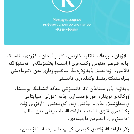
سلاۆيان، وزبەك، تاتار، كارىس، ءازىربايجان، كۇردى، تاجىك
جانە قىرعىز ەتنوس وكىلدەرى اراسىندا وتكىزىلگەن فەستيۆالگە
قالالىق، اۋداندىق بايقاۋلاردىڭ جەڭىمپازدارى مەن ەتنومادەني
بىرلەستىكتەرىنىڭ وكىلدەرى قاتىستى.
بايقاۋدا باق سىناعان 27 قاتىسۋشى جەكە انشىلىك بويىنشا،
ۆوكالدى توپتار، حور ۇجىمدارى جانە ءتۇرلى اسپاپتاعى
ورىنداۋشىلار جان- جاقتى ونەر كورسەتتى. ءارتۇرلى ۇلت
وكىلدەرى قازاق تىلىندە قازاقتىڭ مادەنيەتى مەن سالت-
ءداستۇرىن، اندەرىن دارىپتەدى.
ولار قازاقتىڭ ۇلتتىق كيىمىن كيىپ ەلىمىزدىڭ تاتۋلىعىن،