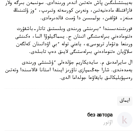
بەيبىتشىلىگىن پاش ەتەتىن اندەر ورىندادى. سونىمەن بىرگە ولار
قازاقتىڭ مادەنيەتىن، ونەرىن كورسەتە وتىرىپ، ءوز ۇلتىنىڭ
مىنەز- قۇلقىن، بولمىسىن دا ۇمىت قالدىرمادى.
قورىتىندىسىندا ءبىرىنشى ورىندى وبلىستىق تاتار-باشقۇرت
ەتنومادەني بىرلەستىگى اتىنان ح. يسماگيلوۆا السا، ەكىنشى
ورىنعا «تۇمار تريوسى»، ياعني تولە ءبي اۋدانىنان كەلگەن
سلاۆيان ەتنومادەني بىرلەستىگى لايىق دەپ تابىلدى.
ال سايرامدىق م. سايديكاريم جۇلدەلى ءۇشىنشى ورىندى
يەمدەندى. شارا جەڭىمپازى ناۋرىز ايىندا استانا قالاسىندا وتەتىن
رەسپۋبليكالىق بايقاۋعا جولداما الدى.
ايماق
без автора
اۆتور