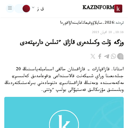
KAZINFORM
ق ز
ترەند:
2026-سايلاۋ
وقيعا
تاعايىنداۋ
اقوردا
10:16, 10 اقپان 2015
وزگە ۇلت وكىلدەرى قازاق ءتىلىن دارىپتەدى
استانا. قازاقپارات - قازاقستان حالقى اسسامبلەياسىنىڭ 20
جىلدىعىنا وراي شىمكەنت قالاسىنداعى «قوعامدىق كەلىسىم»
مەكەمەسىندە «مەنىڭ قازاقستانىم» ەتنومادەني بىرلەستىكتەردىڭ
وبلىستىق مۋزىكالىق فەستيۆالى بولىپ ءوتتى.