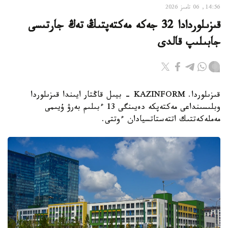
14:56, 06 تامىز 2026
قىزىلوردادا 32 جەكە مەكتەپتىڭ تەڭ جارتىسى
جابىلىپ قالدى
قىزىلوردا. KAZINFORM - بيىل قاڭتار ايىندا قىزىلوردا
وبلىسىنداعى مەكتەپكە دەيىنگى 13 ءبىلىم بەرۋ ۇيىمى
مەملەكەتتىك اتتەستاتسيادان ءوتتى.