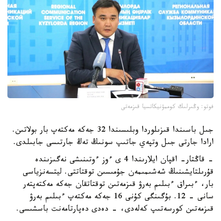
فوتو: وڭىرلىك كوممۋنيكاتسيا قىزمەتى
جىل باسىندا قىزىلوردا وبلىسىندا 32 جەكە مەكتەپ بار بولاتىن.
ارادا جارتى جىل وتپەي جاتىپ سونىڭ تەڭ جارتىسى جابىلدى.
- قاڭتار- اقپان ايلارىندا 4 ى ءوز ءوتىنىشى نەگىزىندە
قۇرىلتايشىنىڭ شەشىمىمەن جۇمىسىن توقتاتتى. ليتسەنزياسى
بار، ءبىراق ءبىلىم بەرۋ قىزمەتىن توقتاتقان جەكە مەكتەپتەر
سانى - 12. بۇگىنگى كۇنى 16 جەكە مەكتەپ ءبىلىم بەرۋ
قىزمەتىن كورسەتىپ كەلەدى، - دەدى دەپارتامەنت باسشىسى.