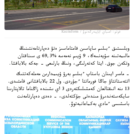
فوتو: اعىباي اياپبەرگەنوۆ / Kazinform
وبلىستىق ءبىلىم ساپاسىن قامتاماسىز ەتۋ دەپارتامەنتىنىڭ
مالىمەتىنە سۇيەنسەك، 9 ۇيىم نەمەسە %69,3 ى سىناقتان
وتكەن جوق. ايتا كەتەرلىگى، ونىڭ بارلىعى - جەكە بالاباقشا.
- مامىر ايىنان باستاپ ءبىلىم بەرۋ ۇيىمدارىن مەملەكەتتىك
اتتەستاتتاۋ جاڭا فورماتتا ءجۇردى. ول 22 بالاباقشانى قامتىدى.
13 ىنە انىقتالعان كەمشىلىكتەردى 3 اي ىشىندە زاڭناما تالاپتارىنا
سايكەستەندىرۋ مىندەتى جۇكتەلدى، - دەدى دەپارتامەنت
باسشىسى ءمادي بەكماعانبەتوۆ.