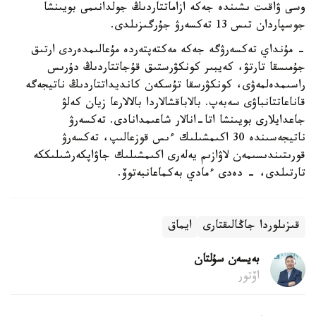
وسى ۋاقىت ىشىندە جەكە ازاماتتاردىڭ جولدانىمى بويىنشا
جوسپاردان تىس 13 تەكسەرۋ جۇرگىزىلدى.
- مۇنداي تەكسەرۋگە جەكە مەكتەپتەردە مۇعالىمدەردى ارتىق
جۇمىسقا تارتۋ، كەيبىر كونكۋرستىق قۇجاتتاردىڭ دۇرىس
راسىمدەلمەۋى، كونكۋرسقا تۇسكەن كانديداتتاردىڭ ناتيجەگە
قاناعاتتانباۋى سەبەپ. بالاباقشالاردا بالالارعا زيان كەلۋ
جاعدايلارى بويىنشا اتا-انالار شاعىمدانادى. تەكسەرۋ
ناتيجەسىندە 30 اكىمشىلىك ءىس قوزعالىپ، تەكسەرۋ
قورىتىندىسىمەن لاۋازىم يەلەرى اكىمشىلىك جاۋاپكەرشىلىككە
تارتىلدى، - دەدى ءمادي بەكماعانبەتوۆ.
قىزىلوردا جاڭالىقتارى
ايماق
بەيسەن سۇلتان
اۆتور