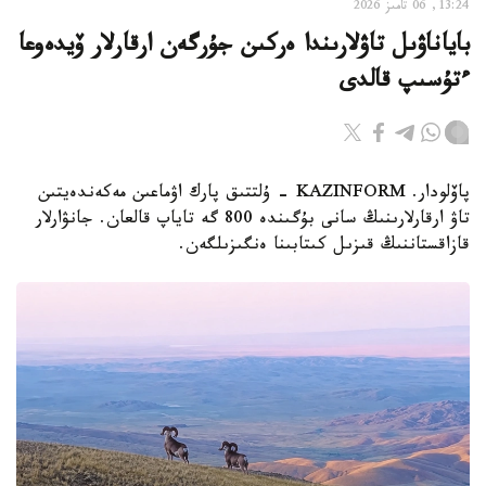
13:24, 06 تامىز 2026
باياناۋىل تاۋلارىندا ەركىن جۇرگەن ارقارلار ۆيدەوعا
ءتۇسىپ قالدى
پاۆلودار. KAZINFORM - ۇلتتىق پارك اۋماعىن مەكەندەيتىن
تاۋ ارقارلارىنىڭ سانى بۇگىندە 800 گە تاياپ قالعان. جانۋارلار
قازاقستاننىڭ قىزىل كىتابىنا ەنگىزىلگەن.