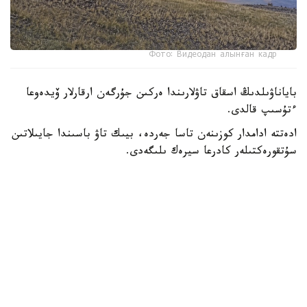
Фото: Видеодан алынған кадр
باياناۋىلدىڭ اسقاق تاۋلارىندا ەركىن جۇرگەن ارقارلار ۆيدەوعا
ءتۇسىپ قالدى.
ادەتتە ادامدار كوزىنەن تاسا جەردە، بيىك تاۋ باسىندا جايىلاتىن
سۇتقورەكتىلەر كادرعا سيرەك ىلىگەدى.
- سوڭعى ساناقتار بويىنشا، ۇلتتىق پاركتىڭ اۋماعىندا بۇل
جانۋاردىڭ 781 ءى ءجۇر. ولار ۇنەمى تاۋلى ايماقتى مەكەندەپ،
ۇشار باستارىندا جايىلادى. قاراشا-قازان ايلارىندا كۇيەككە
تۇسەدى. سول كەزدە قۇلجاسى مەن ۇرعاشىسى بىرگە جايىلادى.
ودان كەيىنگى ۋاقىتتا قۇلجالارى بولەك جۇرەدى،-دەپ حابارلادى
ۇلتتىق پاركتەن.
كوبەيىپ كەلە جاتقان ارقاردىڭ نەگىزگى قورەگى - جۋسان،
قياق، بيدايىق سياقتى شوپتەر. قىستا بۇتانى دا تالعاجاۋ ەتەدى.