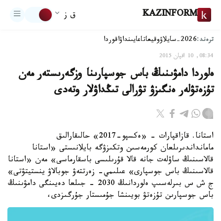
KAZINFORM
ق ز
ترەند:
2026-سايلاۋ
وقيعا
تاعايىنداۋ
اقوردا
08:34, 10 اقپان 2015
ەلوردا دامۋىنىڭ باس جوسپارىنا وزگەرىستەر مەن
تۇزەتۋلەر ەنگىزۋ تۋرالى تىڭداۋلار وتەدى
استانا. قازاقپارات - «ەكسپو-2017» حالىقارالىق
مامانداندىرىلعان كورمەسىن وتكىزۋگە بايلانىستى «استانا
قالاسىنىڭ ساۋلەت جانە قالا قۇرىلىسى باسقارماسى» مەن «استانا
قالاسىنىڭ باس جوسپارى» عىلىمي- زەرتتەۋ جوبالاۋ ينستيتۋتى»
ج ش س بىرلەسىپ ەلوردانىڭ 2030 - جىلعا دەيىنگى دامۋىنىڭ
باس جوسپارىن تۇزەتۋ بويىنشا جۇمىستار جۇرگىزدى،