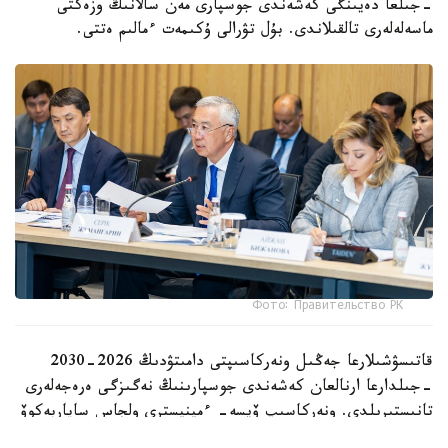
-جىلعا دەيىنگى كەشەندى جوسپارى مەن سالانىڭ وزەكتى
ماسەلەلەرى تالقىلاندى. بۇل تۋرالى ۇكىمەت ءمالىم ەتتى.
Фото: Правительство РК
قاتىسۋشىلارعا جەڭىل ونەركاسىپتى دامىتۋدىڭ 2026-2030
-جىلدارعا ارنالعان كەشەندى جوسپارىنىڭ نەگىزگى ەرەجەلەرى
تانىستىرىلدى. ونەركاسىپ ۆيسە- ءمينيسترى ولجاس ساپاربەكوۆ
اتاپ وتكەندەي، قۇجات زاڭناما، ساتىپ الۋ تەتىگىن جەتىلدىرۋ،