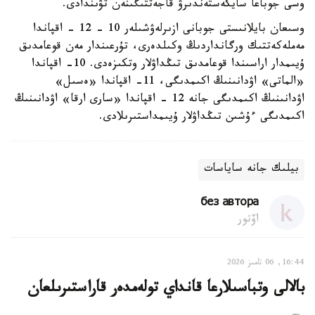
وسى جوباعا سايكەستەندىرۋ قاجەتتىگىنەن تۋىندادى.
وسىعان بايلانىستى جوبانى ازىرلەۋشىلەر 10 - 12 - اقپاندا
مەملەكەتتىك ورگانداردىڭ وكىلدەرى، تۇرعىندار مەن قوعامدىق
ۇيىمدار اراسىندا قوعامدىق تىڭداۋلار وتكىزەدى. 10- اقپاندا
«الماتى» اۋدانىنىڭ اكىمدىگى، 11- اقپاندا «ەسىل»
اۋدانىنىڭ اكىمدىگى جانە 12 - اقپاندا «سارى ارقا» اۋدانىنىڭ
اكىمدىگى ءۇشىن تىڭداۋلار ۇيىمداستىرىلادى.
بيلىك جانە ساياسات
без автора
اۆتور
16:44, 06 تامىز 2026
بالالى وتباسىلارعا قانداي تولەمدەر قاراستىرىلعان