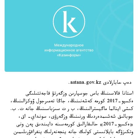
دەپ حابارلادى astana.gov.kz.
استانا قالاسىنىڭ باس جوسپارىن وزگەرتۋ قاجەتتىلىگى
ەكسپو-2017 كورمە كەشەنىنىڭ، جاڭا تەمىرجول ۆوكزالىنىڭ،
كىشى اينالما ماگيسترالىنىڭ، ب ر ت سىزباسىنىڭ جانە ت. ب.
جوبالىق شەشىمدەردىڭ ورنىنىڭ وزگەرۋى، سونداي- اق،
«ەكسپو-2017» حالىقارالىق كورمەسىنە دايىندىق پەن ونى
وتكىزۋگە بايلانىستى كولىك جانە ينجەنەرلىك ينفراقۇرىلىمىن