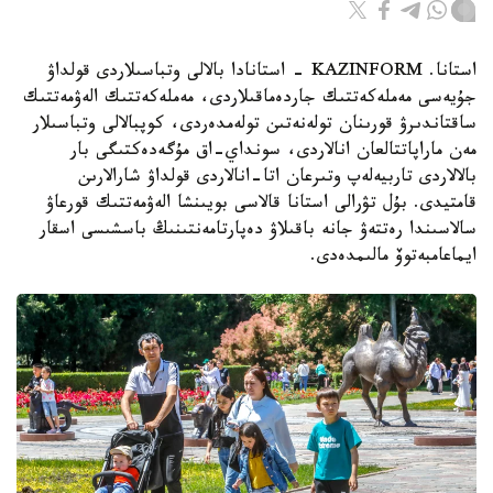
استانا. KAZINFORM - استانادا بالالى وتباسىلاردى قولداۋ
جۇيەسى مەملەكەتتىك جاردەماقىلاردى، مەملەكەتتىك الەۋمەتتىك
ساقتاندىرۋ قورىنان تولەنەتىن تولەمدەردى، كوپبالالى وتباسىلار
مەن ماراپاتتالعان انالاردى، سونداي-اق مۇگەدەكتىگى بار
بالالاردى تاربيەلەپ وتىرعان اتا-انالاردى قولداۋ شارالارىن
قامتيدى. بۇل تۋرالى استانا قالاسى بويىنشا الەۋمەتتىك قورعاۋ
سالاسىندا رەتتەۋ جانە باقىلاۋ دەپارتامەنتىنىڭ باسشىسى اسقار
ايماعامبەتوۆ مالىمدەدى.