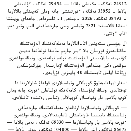
24912 تەڭگە، ەكىنشى بالاعا — 29454 تەڭگە، ءۇشىنشى
بالاعا - 33952 تەڭگە، ءتورتىنشى جانە ودان كەيىنگى بالالارعا
- 38493 تەڭگە. 2026 -جىلعى 1- تامىزداعى جاعداي بويىنشا
استانا قالاسىندا 7821 وتباسى وسى جاردەماقىنى الىپ وتىر دەپ
اتاپ ءوتتى.
ال جۇمىس ىستەيتىن اتا-انالارعا مەملەكەتتىك الەۋمەتتىك
ساقتاندىرۋ قورىنان بالا ءبىر جارىم جاسقا تولعانعا دەيىن
كۇتىمىنە بايلانىستى الەۋمەتتىك تولەم تولەنەدى. ونىڭ مولشەرى
سوڭعى ەكى جىلداعى الەۋمەتتىك اۋدارىمدار جۇرگىزىلگەن
ورتاشا ايلىق تابىستىڭ 40 پايىزىن قۇرايدى.
اسقار ايماعامبەتوۆ كوپبالالى وتباسىلاردى قولداۋ شارالارىنا دا
توقتالدى. ونىڭ ايتۋىنشا، كامەلەتكە تولماعان ءتورت جانە ودان
كوپ بالاسى بار وتباسىلار كوپبالالى وتباسى رەتىندە تانىلادى.
— كوپبالالى وتباسىلارعا ارنالعان مەملەكەتتىك جاردەماقى
وتباسىنىڭ تابىسىنا قاراماستان تاعايىندالادى. ونىڭ مولشەرى
ءتورت بالاسى بار وتباسىلارعا — 69330 تەڭگە، بەس بالاعا —
86673 تەڭگە، التى بالاعا — 104000 تەڭگە، جەتى بالاعا —