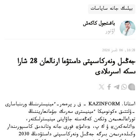
بيلىك جانە ساياسات
باقىتجول كاكەش
اۆتور
16:28, 06 تامىز 2026
جەڭىل ونەركاسىپتى دامىتۋعا ارنالعان 28 شارا
ىسكە اسىرىلادى
استانا. KAZINFORM - ق ر پرەمەر-ءمينيسترىنىڭ ورىنباسارى
-ۇلتتىق ەكونوميكا ءمينيسترى سەرىك جۇمانعاريننىڭ
توراعالىعىمەن وتكەن كەڭەستە جاۋاپتى مينيسترلىكتەر،
«اتامەكەن» ۇ ك پ، «دامۋ» قورى جانە وتاندىق كاسىپورىندار
وكىلدەرىمەن بىرگە جەڭىل ونەركاسىپتى دامىتۋدىڭ 2030