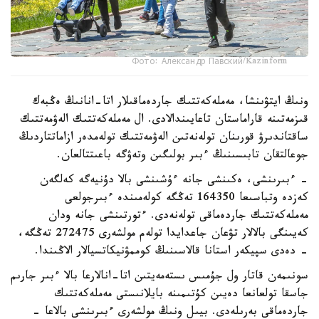
Фото: Александр Павский/Kazinform
ونىڭ ايتۋىنشا، مەملەكەتتىك جاردەماقىلار اتا-انانىڭ ەڭبەك
قىزمەتىنە قاراماستان تاعايىندالادى. ال مەملەكەتتىك الەۋمەتتىك
ساقتاندىرۋ قورىنان تولەنەتىن الەۋمەتتىك تولەمدەر ازاماتتاردىڭ
جوعالتقان تابىسىنىڭ ءبىر بولىگىن وتەۋگە باعىتتالعان.
- ءبىرىنشى، ەكىنشى جانە ءۇشىنشى بالا دۇنيەگە كەلگەن
كەزدە وتباسىعا 164350 تەڭگە كولەمىندە ءبىرجولعى
مەملەكەتتىك جاردەماقى تولەنەدى. ءتورتىنشى جانە ودان
كەيىنگى بالالار تۋعان جاعدايدا تولەم مولشەرى 272475 تەڭگە،
- دەدى سپيكەر استانا قالاسىنىڭ كوممۋنيكاتسيالار الاڭىندا.
سونىمەن قاتار ول جۇمىس ىستەمەيتىن اتا-انالارعا بالا ءبىر جارىم
جاسقا تولعانعا دەيىن كۇتىمىنە بايلانىستى مەملەكەتتىك
جاردەماقى بەرىلەدى. بيىل ونىڭ مولشەرى ءبىرىنشى بالاعا -