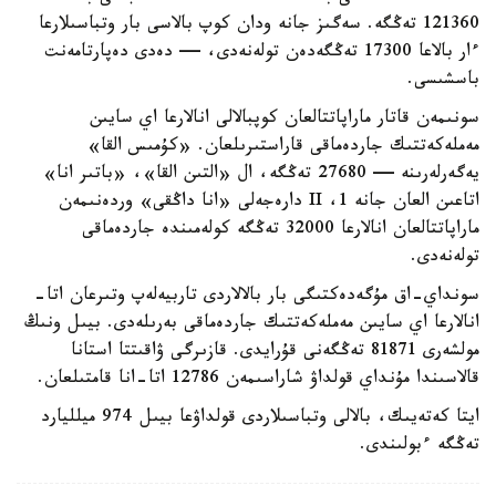
121360 تەڭگە. سەگىز جانە ودان كوپ بالاسى بار وتباسىلارعا
ءار بالاعا 17300 تەڭگەدەن تولەنەدى، — دەدى دەپارتامەنت
باسشىسى.
سونىمەن قاتار ماراپاتتالعان كوپبالالى انالارعا اي سايىن
مەملەكەتتىك جاردەماقى قاراستىرىلعان. «كۇمىس القا»
يەگەرلەرىنە — 27680 تەڭگە، ال «التىن القا»، «باتىر انا»
اتاعىن العان جانە 1، II دارەجەلى «انا داڭقى» وردەنىمەن
ماراپاتتالعان انالارعا 32000 تەڭگە كولەمىندە جاردەماقى
تولەنەدى.
سونداي-اق مۇگەدەكتىگى بار بالالاردى تاربيەلەپ وتىرعان اتا-
انالارعا اي سايىن مەملەكەتتىك جاردەماقى بەرىلەدى. بيىل ونىڭ
مولشەرى 81871 تەڭگەنى قۇرايدى. قازىرگى ۋاقىتتا استانا
قالاسىندا مۇنداي قولداۋ شاراسىمەن 12786 اتا-انا قامتىلعان.
ايتا كەتەيىك، بالالى وتباسىلاردى قولداۋعا بيىل 974 ميلليارد
تەڭگە ءبولىندى.