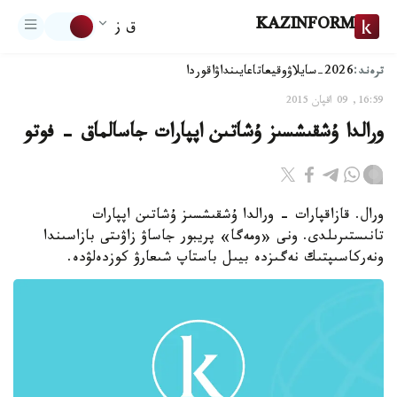
KAZINFORM
ق ز
ترەند:
2026-سايلاۋ
وقيعا
تاعايىنداۋ
اقوردا
16:59, 09 اقپان 2015
ورالدا ۇشقىشسىز ۇشاتىن اپپارات جاسالماق - فوتو
ورال. قازاقپارات - ورالدا ۇشقىشسىز ۇشاتىن اپپارات
تانىستىرىلدى. ونى «ومەگا» پريبور جاساۋ زاۋىتى بازاسىندا
ونەركاسىپتىك نەگىزدە بيىل باستاپ شىعارۋ كوزدەلۋدە.