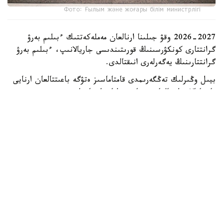
Фото: Ғылым және жоғары білім министрлігі
2026-2027 وقۋ جىلىنا ارنالعان مەملەكەتتىك ءبىلىم بەرۋ
گرانتتارى كونكۋرسىنىڭ قورىتىندىسى جاريالانىپ، ءبىلىم بەرۋ
گرانتتارىنىڭ يەگەرلەرى انىقتالدى.
بيىل وڭىرلىك تەڭگەرىمدى قامتاماسىز ەتۋگە باعىتتالعان ارنايى
باستامالار دا جالعاسىن تاپتى. اتاپ ايتقاندا، «سەرپىن»
باعدارلاماسى اياسىندا 2180 ءبىلىم بەرۋ گرانتى، سونداي-اق
ەلىمىزدىڭ باتىس وڭىرلەرىنىڭ جاستارىنا 2500 گرانت
ءبولىندى.
سونىمەن قاتار قازاقستاندا اشىلعان شەتەلدىك جوعارى وقۋ
ورىندارىنىڭ فيليالدارىنا تالاپكەرلەر قابىلداۋ ءۇشىن 3190
مەملەكەتتىك ءبىلىم بەرۋ گرانتى قاراستىرىلدى.
ءبىلىم بەرۋ گرانتتارى ەل ەكونوميكاسىنىڭ كادرلارعا دەگەن
بولجامدى سۇرانىسىن ەسكەرە وتىرىپ ءبولىندى. ەڭ كوپ گرانت
ەكونوميكانىڭ باسىم سەكتورلارى ءۇشىن ماماندار دايارلايتىن