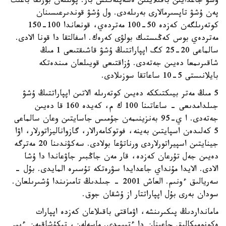
ۇشۋ جاعدايىن باقىلايتىن ەسەپتەگىش بار. پۋلتتەن بورتقا باعىت
پەن ۇشۋ تاپسىرمالارى بەرىلەدى. ول ۇشۋ قوندىرعىسىنان
كوتەرىلگەن كەزدە 50-100 مەتردەي، قونعاندا 100-150
مەتردەي بوس كەڭىستىك بولۋى كەرەك. اسفالتقا دا قونا الادى.
سالماعى 20-25 كگ اپپاراتتىڭ ۇشۋ قاشىقتىعى 1 مىڭ
شاقىرىمعا دەيىن جەتەدى. ۇزاقتىعى قويىلعان مىندەتكە
بايلانىستى 5-10 ساعاتقا سوزىلادى.
5 مىڭ مەتر بيىكتىككە دەيىن كوتەرىلە الاتىن اپپاراتتىڭ ۇشۋ
جىلدامدىعى - ساعاتىنا 100 ك م، كەيدە 160 قا دەيىن
جەتەدى. ا ي-95 بەنزينىمەن جۇمىس جاسايتىن وعان سالماعى
5 كەلىدەن اسپايتىن بەينە، فوتوكامەرالار، گازواناليزاتورلار، اۋا
جينايتىن اسپيراتورلاردى ورناتۋعا بولادى. سەكۋندىنا 20 مەترگە
دەيىن جەل تۇرعان كەزدە، قار مەن جاڭبىر جاۋعاندا دا ۇشا
الادى. الايدا مۇنداي جاعدايدا سۋرەتكە تۇسىرە المايدى. بۇل -
سەريالىق ءونىم. العاش 2001 - جىلدىڭ تامىزىندا ۇشىرىلعان.
سودان بەرى بۇل اپپاراتتار از ۇشقان جوق.
مامانداردىڭ پىكىرىنشە، اۋماقتى باقىلاعان كەزدە اپپارات
ەكونوميكالىق جاعىنان دا ءتيىمدى. ماسەلەن، تىكۇشاقپەن ءبىر