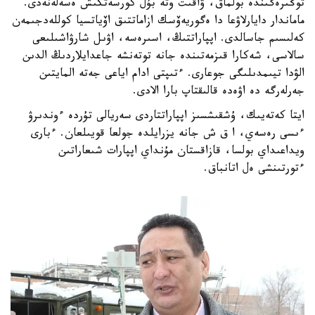
توڭىرەگىندە بولماق، ۋاقىت وتە بۇل كورسەتكىش ەسەلەنەدى.
ماماندار دايارلاۋعا دا ەگوريەۆسك ازاماتتىق اۆياتسيا كوللەدجىمەن
كەلىسىم جاسالدى. اپپاراتتىڭ، اسىرەسە، اۋىل شارۋاشىلىعى
سالاسى، شەكارا قىزمەتىندە جانە توتەنشە جاعدايلاردىڭ الدىن
الۋدا تيىمدىلىگى جوعارى. ءتىپتى ادام اياعى جەتە المايتىن
جەرلەرگە دە اۋەدە قالىقتاپ بارا الادى.
ايتا كەتەيىك، ۇشقىشسىز اپپاراتتاردى سەريالى تۇردە ءوندىرۋ
ءىسى رەسەي، ا ق ش جانە يزرايلدە جولعا قويىلعان. ءبارى
ويداعىداي بولسا، قازاقستان مۇنداي اپپارات شىعاراتىن
ءتورتىنشى ەل اتانباق.