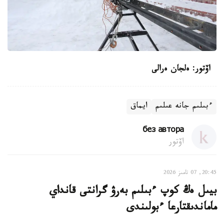
اۆتور: ەلجان ەرالى
ءبىلىم جانە عىلىم
ايماق
без автора
اۆتور
20:45, 07 تامىز 2026
بيىل ەڭ كوپ ءبىلىم بەرۋ گرانتى قانداي
ماماندىقتارعا ءبولىندى