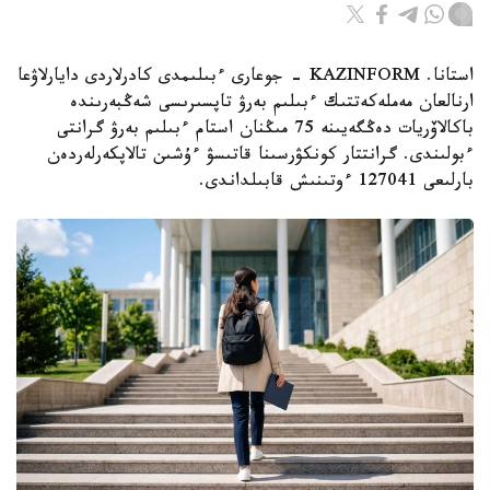
استانا. KAZINFORM - جوعارى ءبىلىمدى كادرلاردى دايارلاۋعا
ارنالعان مەملەكەتتىك ءبىلىم بەرۋ تاپسىرىسى شەڭبەرىندە
باكالاۆريات دەڭگەيىنە 75 مىڭنان استام ءبىلىم بەرۋ گرانتى
ءبولىندى. گرانتتار كونكۋرسىنا قاتىسۋ ءۇشىن تالاپكەرلەردەن
بارلىعى 127041 ءوتىنىش قابىلداندى.