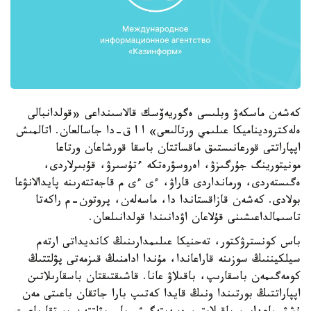
كەشەن ماسكەۋ وبلىسى ەگوريەۆسك قالاسىنداعى «قولدانبالى
ەلەكتروديناميكا عىلىمي ورتالىعى» ا ا ق-دا جاسالعان. اتالمىش
اپپاراتتى قورعانىستىق ماقساتتان باسقا قورشاعان ورتاعا
مونيتورينگ جۇرگىزۋ، اەروسۋرەتكە ءتۇسىرۋ، قۇبىرلاردى،
ەگىستەردى، ورمانداردى قاراۋ، ءى ءى م قاجەتتەرىنە پايدالانۋعا
بولادى. كەشەن قازاقستاندا دا، ماسەلەن، پروتون-م راكەتا
تاسىمالداعىشىنى قۇلاعان اۋدانىندا قولدانىلعان.
باس كونسترۋكتور، تەحنيكا عىلىمدارىنىڭ كانديداتى ارتەم
سيلكيننىڭ سوزىنە قاراعاندا، مۇندا ادامنىڭ قىزمەتى پۋلتتىڭ
كومەگىمەن باسقارىپ، باقىلاۋ عانا. قاشىقتىقتان باسقارىلاتىن
اپپاراتتىڭ بورتىندا ونىڭ قايدا كەتىپ بارا جاتقان باعىتى مەن