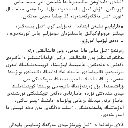
ءتىلدى ادامدارمەن سالىستىرعاندا شامامەن التى جىلعا جاس
كورىنگەن. ءۇش ءتىل بىلەتىندەردە بۇل ايىرما جەتى جىلعا، ال
ءتورت ءتىل مەڭگەرگەندەردە 13 جىلعا دەيىن جەتكەن.
«قاراپايىم تىلمەن ايتقاندا، نەعۇرلىم كوپ ءتىل بىلسەڭىز،
ميىڭىز حرونولوگيالىق جاسىڭىزدان سوعۇرلىم جاس كورىنەدى»،
- دەدى ليۋسيا امورۋزو.
زەرتتەۋ ءتىل سانى عانا ەمەس، ونى قانشالىقتى ەرتە
مەڭگەرگەنىڭىز بەن قانشالىقتى ەركىن قولداناتىنىڭىز دا ماڭىزدى
ەكەنىن دالەلدەگەن. عالىمنىڭ ايتۋىنشا، كوپتىلدىلىكتىڭ اسەرى
بىرتىندەپ قالىپتاسادى. ماسەلە تەك ادامنىڭ ەكىتىلدى بولۋىندا
ەمەس، ونىڭ تىلدىك تاجىريبەسىنىڭ تەرەڭدىگى مەن
ۇزاقتىعىندا. بۇل زەرتتەۋدىڭ ناتيجەسى بويىنشا كوپتىلدىلىك
ميدى مىندەتتى تۇردە جاسارتادى دەگەن تۇپكىلىكتى قورىتىندى
جاساۋ ەرتە. ميدىڭ «جاس بولۋىنا» ادامنىڭ ءومىر سالتى،
الەۋمەتتىك بەلسەندىلىگى، ءبىلىم دەڭگەيى مەن دەنە قيمىلى دا
اسەر ەتەدى.
قالاي بولعاندا دا ءتىل ۇيرەنۋ ميدى سەرگەك ۇستايتىن پايدالى