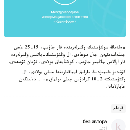
«ەلدىڭ سولتۇستىك وڭىرلەرىندە قار جاۋىپ، 15-25 م/س
جىلدامدىقپەن جەل سوعادى. ال وڭتۇستىك-باتىس وڭىرلەردە
قار ارالاس جاڭبىر جاۋىپ، كوكتايعاق بولادى، تۇمان تۇسەدى.
كۇندىز ەلىمىزدىڭ بارلىق ايماقتارىندا جىلى بولادى، ال
وڭتۇستىكتە 2-10 گرادۋس جىلى بولماق»، - دەلىنگەن
حابارلامادا.
قوعام
без автора
اۆتور