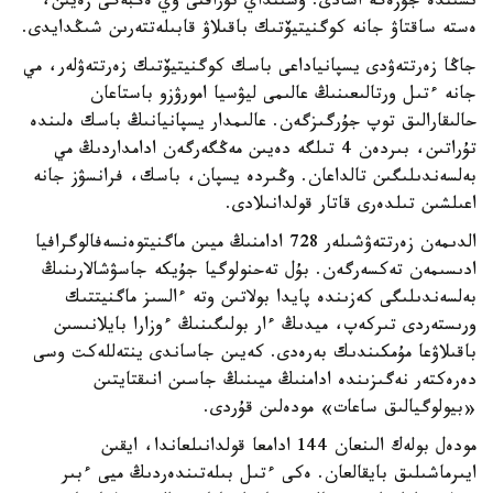
ىشىندە جۇزەگە اسادى. وسىنداي تۇراقتى وي ەڭبەگى زەيىن،
ەستە ساقتاۋ جانە كوگنيتيۆتىك باقىلاۋ قابىلەتتەرىن شىڭدايدى.
جاڭا زەرتتەۋدى يسپانياداعى باسك كوگنيتيۆتىك زەرتتەۋلەر، مي
جانە ءتىل ورتالىعىنىڭ عالىمى ليۋسيا امورۋزو باستاعان
حالىقارالىق توپ جۇرگىزگەن. عالىمدار يسپانيانىڭ باسك ەلىندە
تۇراتىن، بىردەن 4 تىلگە دەيىن مەڭگەرگەن ادامداردىڭ مي
بەلسەندىلىگىن تالداعان. وڭىردە يسپان، باسك، فرانسۋز جانە
اعىلشىن تىلدەرى قاتار قولدانىلادى.
الدىمەن زەرتتەۋشىلەر 728 ادامنىڭ ميىن ماگنيتوەنسەفالوگرافيا
ادىسىمەن تەكسەرگەن. بۇل تەحنولوگيا جۇيكە جاسۋشالارىنىڭ
بەلسەندىلىگى كەزىندە پايدا بولاتىن وتە ءالسىز ماگنيتتىك
ورىستەردى تىركەپ، ميدىڭ ءار بولىگىنىڭ ءوزارا بايلانىسىن
باقىلاۋعا مۇمكىندىك بەرەدى. كەيىن جاساندى ينتەللەكت وسى
دەرەكتەر نەگىزىندە ادامنىڭ ميىنىڭ جاسىن انىقتايتىن
«بيولوگيالىق ساعات» مودەلىن قۇردى.
مودەل بولەك الىنعان 144 ادامعا قولدانىلعاندا، ايقىن
ايىرماشىلىق بايقالعان. ەكى ءتىل بىلەتىندەردىڭ ميى ءبىر