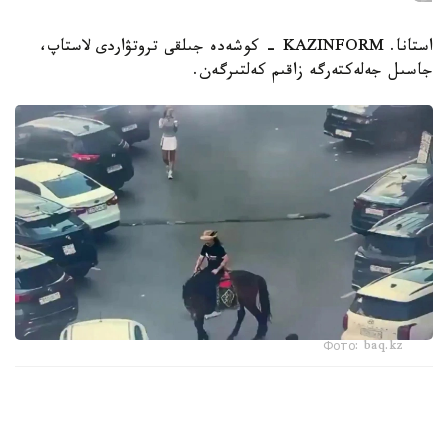
استانا. KAZINFORM - كوشەدە جىلقى تروتۋاردى لاستاپ،
جاسىل جەلەكتەرگە زاقىم كەلتىرگەن.
Фото: baq.kz
استانادا كوشەدە اتپەن جۇرگەن ەر ادام اكىمشىلىك جاۋاپتىلىققا
تارتىلدى.