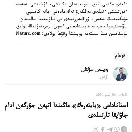
داعدى ەكەنى انىق. سوندىقتان ەكىنشى، ءۇشىنشى نەمەسە
ءتورتىنشى ءتىلدى مەڭگەرۋ تەك مادەني جانە كاسىبي
مۇمكىندىك ەمەس، ۇزاقمەرزىمدى مي ساۋلىعىنا سالىنعان
ينۆەستيسيا دەپ تە قابىلدانعانى ءجون. زەرتتەۋدىڭ تولىق
نۇسقاسىن مىنا سىلتەمە بويىنشا وقۋعا بولادى: Nature.com
قوعام
بەيسەن سۇلتان
اۆتور
14:25, 06 تامىز 2026
استاناداعى «بايتەرەك» ماڭىندا اتپەن جۇرگەن ادام
جاۋاپقا تارتىلدى