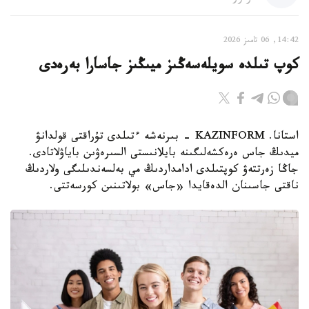
14:42, 06 تامىز 2026
كوپ تىلدە سويلەسەڭىز ميىڭىز جاسارا بەرەدى
استانا. KAZINFORM - بىرنەشە ءتىلدى تۇراقتى قولدانۋ
ميدىڭ جاس ەرەكشەلىگىنە بايلانىستى السىرەۋىن باياۋلاتادى.
جاڭا زەرتتەۋ كوپتىلدى ادامداردىڭ مي بەلسەندىلىگى ولاردىڭ
ناقتى جاسىنان الدەقايدا «جاس» بولاتىنىن كورسەتتى.