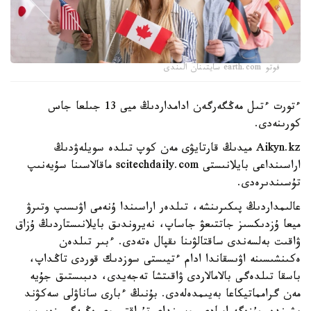
فوتو earth.com سايتىنان الىندى
ءتورت ءتىل مەڭگەرگەن ادامداردىڭ ميى 13 جىلعا جاس
كورىنەدى.
Aikyn.kz ميدىڭ قارتايۋى مەن كوپ تىلدە سويلەۋدىڭ
اراسىنداعى بايلانىستى scitechdaily.com ماقالاسىنا سۇيەنىپ
تۇسىندىرەدى.
عالىمداردىڭ پىكىرىنشە، تىلدەر اراسىندا ۇنەمى اۋىسىپ وتىرۋ
ميعا ۇزدىكسىز جاتتىعۋ جاساپ، نەيروندىق بايلانىستاردىڭ ۇزاق
ۋاقىت بەلسەندى ساقتالۋىنا ىقپال ەتەدى. ءبىر تىلدەن
ەكىنشىسىنە اۋىسقاندا ادام ءتيىستى سوزدىك قوردى تاڭداپ،
باسقا تىلدەگى بالامالاردى ۋاقىتشا تەجەيدى، دىبىستىق جۇيە
مەن گرامماتيكاعا بەيىمدەلەدى. بۇنىڭ ءبارى ساناۋلى سەكۋند