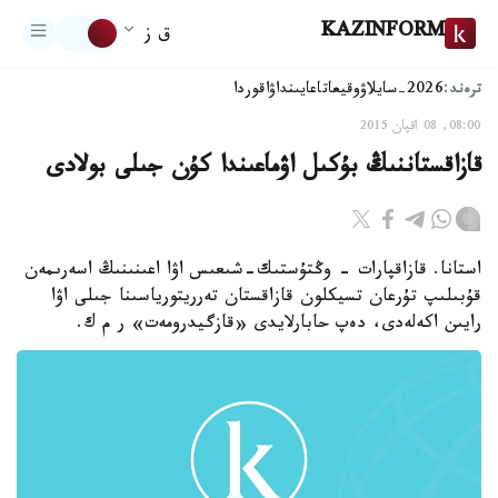
KAZINFORM
ق ز
ترەند:
2026-سايلاۋ
وقيعا
تاعايىنداۋ
اقوردا
08:00, 08 اقپان 2015
قازاقستاننىڭ بۇكىل اۋماعىندا كۇن جىلى بولادى
استانا. قازاقپارات - وڭتۇستىك-شىعىس اۋا اعىنىنىڭ اسەرىمەن
قۇبىلىپ تۇرعان تسيكلون قازاقستان تەرريتورياسىنا جىلى اۋا
رايىن اكەلەدى، دەپ حابارلايدى «قازگيدرومەت» ر م ك.