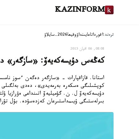
KAZINFORM
ترەند:
اقوردا
تاعايىنداۋ
وقيعا
2026-سايلاۋ
08:08, 06 اقپان 2015
كەڭەس دۇيسەكەيەۆ: «سازگەر» دەگ
استانا. قازاقپارات - «سازگەر دەگەن ءسوز نامىس
كوپشىلىگى ەسكەرە بەرمەيدى»، دەدى بەلگىلى ك
دۇيسەكەيەۆ ل. ن. گۋميليەۆ اتىنداعى ەۋرازيا ۇل
بىرلەستىگى ۇيىمداستىرعان كەزدەسۋدە. بۇل تۋرال