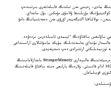
منىڭ جادى، زەيىنى مەن تىلدىك قابىلەتتەرى بىرتىندەپ
 كوگنيتيۆتىك بۇزىلىسقا ۇلاسۋى مۇمكىن. بۇل جاعداي
ىمەن، بولاشاقتا التسگەيمەر اۋرۋى مەن دەمەنتسيانىڭ دامۋ
مي ساۋلىعىن ساقتاۋدىڭ ءتيىمدى تاسىلدەرىن ىزدەۋدە.
عالىمدار مۇنداي بەلسەندىلىك جۇيكە جاسۋشالارى اراسىنداعى
گە توزىمدىلىكتى ارتتىرادى دەپ ەسەپتەيدى.
زەرتتەۋ اياسىندا ا ق ش-تاعى دجوردج مەيسون ۋنيۆەرسيتەتىنىڭ عالىمدارى StrongerMemory باعدارلاماسىنىڭ
تيىمدىلىگىن باعالادى. وعان جاسى 59-دان اسقان 102 ادام قاتىستى. ولاردىڭ بارلىعى ەستە ساقتاۋ قابىلەتىنىڭ
گنوزى قويىلماعان.
ۇسىنىلدى: