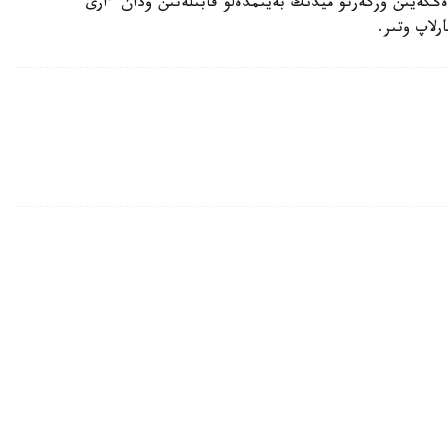
دەڭگەيىن وزگەرتۋ ميدىڭ بەيىمدەلۋ قابىلەتىن ودان ءارى
رلاپ وتىر.
قاجەت