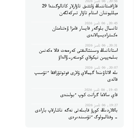
20:56, 06 تامىز 2026
قازاقستاننىڭ ۇلتتىق تاۋارلار كاتالوگىندا 29
ميلليوننان استام تاۋار تىركەلگەن
20:45, 06 تامىز 2026
تانىمال بلوگەر قايسار قامزا ۆەتنامنان
ەكستراديسيالاندى
20:31, 06 تامىز 2026
استانانىڭ وسىنشالىقتى كەرەمەت قالا ەكەنىن
بىلمەپپىن نيكولاي كوستەر-ۆالداۋ
20:07, 06 تامىز 2026
ىلە الاتاۋىندا گيمالاي ۇلارى فوتوتۇزاققا ءتۇسىپ
قالدى
19:45, 06 تامىز 2026
قاي سالاعا گرانت كوپ ءبولىندى
19:27, 06 تامىز 2026
بالالاردىڭ كورۋ قابىلەتى نەگە ناشارلاپ بارادى
- وفتالمولوگ ءتۇسىندىردى