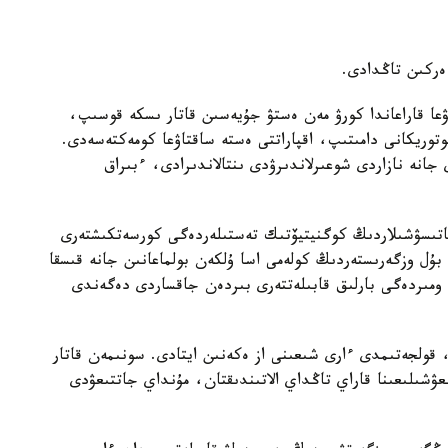
 ەركىن تاڭدادى.
ۋعا قاراعاندا كورۋ مەن ەستۋ جۇيەسىن قاتار ىسكە قوسىپ،
توريكانى دامىتىپ، اقپاراتتى ەستە ساقتاۋعا كومەكتەسەدى.
ى جانە نازاردى شوعىرلاندىرۋدى ىنتالاندىرادى، ءبىراق
ى قاتىسۋشىلاردىڭ كوگنيتيۆتىك تەستىلەردەگى كورسەتكىشتەرى
بۇل وزگەرىستەردىڭ كولەمى اسا ۇلكەن بولماعانىن جانە قىسقا
ومىردەگى بارلىق قابىلەتتەرى بىردەن جاقساردى دەگەندى
، قولجەتىمدى ءارى شىعىنى از ەكەنىن ايتادى. سونىمەن قاتار
زىعۋشىلىعىنا قاراي تاڭداي الاتىندىقتان، مۇنداي جاتتىعۋدى