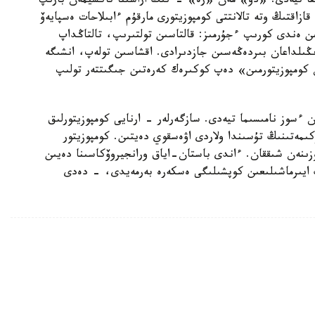
ققا تيەدى. «دو» مەن «رە» -ءنىڭ اراسىنا تاكسيمەن بارىپ
مدار كوبەيىپ كەتتى» دەپ 1979-جىلى قازاقتىڭ وتە تالانتتى كومپوزيتورى مارقۇم ءابىلاحات ەسپايەۆ
 ەندى كورىپ ءجۇرمىز: قالتاسىن تولتىرىپ، تالتاڭداپ
ىڭىلداعان بىردەڭەسىن جازدىرادى. اقشاسىن تولەپ، انشىگە
كومپوزيتورمىن» دەپ كوكىرەك كەرەتىن جىگىتتەر تولىپ
ءسوز نامىسىما تيەدى. سازگەرلەر - ارنايى كومپوزيتورلىق
ىمەتىنىڭ تۇسىندا ولاردى اۋەسقوي دەيتىن. كومپوزيتور
ى دەگەن سوزىنەن شىققان. ءاندى باستان-اياق ورانجيروۆكاسىنا دەيىن
 ايىرماشىلىعىن كوپشىلىگى ەسكەرە بەرمەيدى، - دەدى