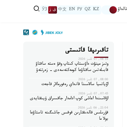
الداۋ
KZ
QZ
РУ
EN
中文
ق ز
ЎЗ
تاقىرىپقا قاتىستى
08:16, 07 تامىز 2026
وتىز مينۋت داۋىستاپ كىتاپ وقۋ ەستە ساقتاۋ
قابىلەتىن ساقتاۋعا كومەكتەسەدى - زەرتتەۋ
08:00, 07 تامىز 2026
اۆياتسيا سالاسىنا قانداي رەفورمالار قاجەت
07:45, 07 تامىز 2026
اۋلاسىندا اعاشى كوپ ادامدار جاقسىراق ۇيىقتايدى
22:04, 06 تامىز 2026
قۇرىلىس قالدىقتارىن قوقىس جاشىگىنە تاستاۋعا
بولا ما