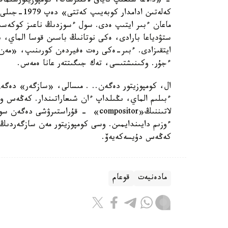
- «دالاعا شىعىپ تاياق لاقتىرساڭ، كومپوزيتورسىما
كەلەتىن ادا
ماعان ءبىر ايتىپ ەدى. سول ءسوزدىڭ ناعىز كوكەسىن
ستۋدياعا بارادى، ەكى نوتانىڭ باسىن قوسا الماي، 
ايتقىزادى. ءبىر-ەكى رەت ەفيردەن كورىنىپ، «مەن 
ءجۇر. وكىنىشتىسى، تەك جىگىتتەر عانا ەمەس.
ال، كومپوزيتور دەگەن.. . مىسالى، «سازگەر» دەگەن 
ءبىلىم الماي، ىڭىلداپ ءان شىعاراتىندار. كەڭەس وك
لاتىننىڭ«compositor» - قۇراستىرۋش
ءوزىم دايىندايمىن. وسى كومپوزيتور مەن سازگەردىڭ
كەڭەس دۇيسەكەيەۆ.
مادەنيەت
قوعام