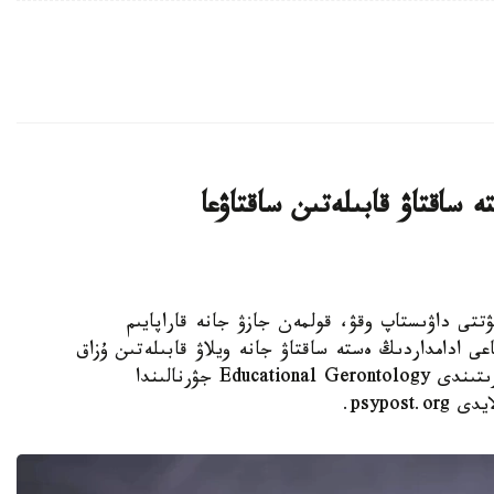
 ساقتاۋ قابىلەتىن ساقتاۋعا
 KAZINFORM - كۇنىنە نەبارى 30 مينۋتتى داۋىستاپ وقۋ، قولمەن جازۋ جانە قاراپايىم
عى ادامداردىڭ ەستە ساقتاۋ جانە ويلاۋ قابىلەتىن ۇزاق
ۋاقىت ساقتاۋعا كومەكتەسۋى مۇمكىن. مۇنداي قورىتىندى Educational Gerontology جۋرنالىندا
psypo.