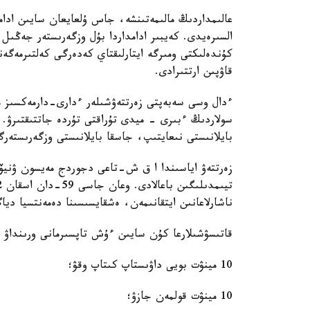
عالىمداردىڭ مالىمەتىنشە، جاس ۇلعايعان سايىن ادا
السىرەيدى. كەيبىر ادامداردا بۇل وزگەرىستەر جەڭىل
كۇندەلىكتى ومىرگە ايتارلىقتاي كەدەرگى كەلتىرمەگەن
قاۋپىن ارتتىرادى.
ءدال وسى سەبەپتى زەرتتەۋشىلەر ءدارى-دارمەكسىز 
سولاردىڭ ءبىرى - ميدى تۇراقتى تۇردە جاتتىقتىرۋ. 
بايلانىستى نىعايتىپ، جاسقا بايلانىستى وزگەرىستەر
ناشارلاعانىن ايتقانىمەن، ەشقايسىسىنا دەمەنتسيا ديا
قاتىسۋشىلارعا كۇن سايىن ءۇش تاپسىرمانى ورىنداۋ 
10 مينۋت بويى داۋىستاپ كىتاپ وقۋ؛
10 مينۋت قولمەن جازۋ؛