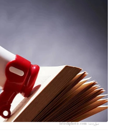
سۋرەت: istockphoto.com