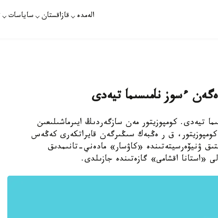
الەمدە
قازاقستان
ساياسات
ت
ەن ءسوز نامىسىما تيەدى
ىما تيەدى. كومپوزيتور مەن سازگەردىڭ ايىرماشىلىعىن
ومپوزيتور، ق ر ەڭبەك سىڭىرگەن قايراتكەرى كەڭەس
تتىق ۋنيۆەرسيتەتىندە «كاۋسار» مادەني-تانىمدىق
ى «استانا اقشامى» گازەتىندە جازىلدى.