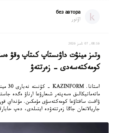
без автора
اۆتور
08:16, 07 تامىز 2026
وتىز مينۋت داۋىستاپ كىتاپ وقۋ ەستە
كومەكتەسەدى - زەرتتەۋ
استانا.
ماتەماتيكالىق ەسەپتەر شىعارۋعا ارناۋ ەگدە جاستا
جاريالانعان جاڭا زەرتتەۋدە ايتىلدى، دەپ حابارلايدى st.org