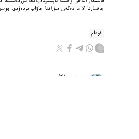
عالىمدار الداعى ۋاقىتتا تاپسىرمالاردىڭ كۇردەلىلىك 
جاقسارتا الا ما دەگەن سۇراققا جاۋاپ ىزدەۋدى جوسپا
قوعام
بەيسەن سۇلتان
اۆتور
08:00, 07 تامىز 2026
اۆياتسيا سالاسىنا قانداي رەفورمالار 