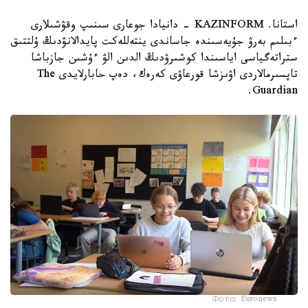
استانا. KAZINFORM - دانيادا جوعارى سىنىپ وقۋشىلارى
ءبىلىم بەرۋ جۇيەسىندە جاساندى ينتەللەكت پايدالانۋدىڭ ۇلتتىق
ستراتەگياسى اياسىندا كوشىرۋدىڭ الدىن الۋ ءۇشىن جازباشا
تاپسىرمالاردى اۋىزشا قورعاۋى كەرەك، دەپ حابارلايدى The
Guardian.
Фото: Euronews