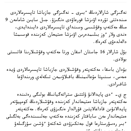
نەگىزگى شارالاردىڭ ءبىرى - نەگىزگى جازباشا تاپسىرمالاردى
مىندەتتى تۇردە اۋىزشا قورعاۋدى ەنگىزۋ. جىل سايىن شامامەن 9
مىڭ مەكتەپ وقۋشىسى وسىنداي تاپسىرمالاردى دايىندايدى،
ەندى ولار ءوز بىلىمدەرىن اۋىزشا ەمتيحان كەزىندە قوسىمشا
دالەلدەۋى كەرەك.
بۇل شارالار 16 جاستان اسقان ورتا مەكتەپ وقۋشىلارىنا قاتىستى
بولادى.
بۇدان باسقا، مەكتەپتەر وقۋشىلاردى جازباشا تاپسىرمالاردى ۇيدە
ەمەس، سىنىپتا مۇعالىمنىڭ باقىلاۋىمەن تىكەلەي ورىنداۋعا
شاقىرادى.
ج ي- ءدى پايدالانۋ ۇلتتىق ستراتەگيانىڭ بولىگى رەتىندە
مەكتەپتەر جازباشا ەمتيحاندار كەزىندە وقۋشىلاردىڭ كومپيۋتەر
پايدالانۋىن قاداعالايتىن قۇرالدار ەنگىزۋى كەرەك. مەكتەپتەر
ەمتيحاندار مەن ساباقتار كەزىندە مەكتەپ جەلىسىندەگى بەلگىلى
ءبىر رەسۋرستارعا قول جەتكىزۋدى شەكتەۋ ءۇشىن سۇزگىلەۋ