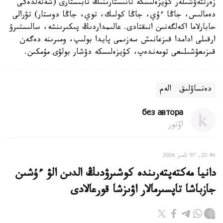
زەرتتەۋشىلەر كۇيزەلىسكە تانىستارىنىڭ تابىستارى (شەتەلدەگى
دەمالىس، جاڭا ءۇي، جاڭا كولىك، توي، جاڭا دوستار) تۋرالى
حابارلاما اكەلگەنىن انىقتادى. عالىمداردىڭ پىكىرىنشە، سالىستىرۋ
ارقىلى ادامدا قىزعانىش سەزىمى پايدا بولىپ، ومىرىنە دەگەن
قىزىعۋشىلىعى تومەندەپ، كۇيزەلىسكە دۋشار بولۋى مۇمكىن.
دەنساۋلىق
الەم
без автора
اۆتور
22:46, 07 تامىز 2026
دانيا مەكتەپتەرىندە كوشىرۋدىڭ الدىن الۋ ءۇشىن
جازباشا تاپسىرمالار اۋىزشا قورعالادى