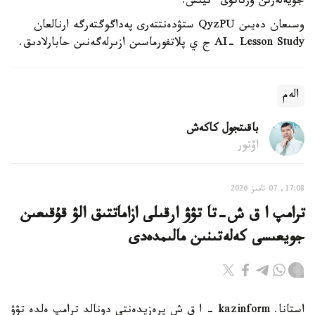
جۇيەلەرىن ورناتۋى ءتيىس.
وسىعان دەيىن QyzPU ستۋدەنتتەرى پەداگوگتەرگە ارنالعان
AI- Lesson Study ج ي پلاتفورماسىن ازىرلەگەنىن حابارلادىق.
الەم
باقىتجول كاكەش
اۆتور
17:08, 07 تامىز 2026
ترامپ ا ق ش-تا تۋۋ ارقىلى ازاماتتىق الۋ قۇقىعىن
جويعىسى كەلەتىنىن مالىمدەدى
استانا. kazinform - ا ق ش پرەزيدەنتى دونالد ترامپ ەلدە تۋۋ