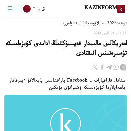
KAZINFORM
ق ز
ترەند:
2026-سايلاۋ
وقيعا
تاعايىنداۋ
اقوردا
04:16, 06 اقپان 2015
امەريكالىق عالىمدار فەيسبۋكتىڭ ادامدى كۇيزەلىسكە
تۇسىرەتىنىن انىقتادى
استانا. قازاقپارات - Facebook پاراقشاسىن پايدالانۋ ءبىرقاتار
جاعدايلاردا كۇيزەلىسكە ۇشىراتۋى مۇمكىن.