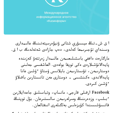
ا ق ش-تىڭ ميسسۋري شتاتى ۋنيۆەرسيتەتىنىڭ عالىمدارى
وسىنداي تۇجىرىمعا كەلدى، دەپ جازادى شەتەلدىك ب ا ق.
مارگارەت داففي باسشىلىعىمەن عالىمدار زەرتتەۋ كەزىندە
پايدالانۋشىلاردى ەكى توپقا بولەدى. العاشقىسى جەلىنى
دوستارىمەن، تۋىستارىمەن بايلانىس ۇستاۋ ءۇشىن عانا
پايدالاندى. ەكىنشىسى - دوستارى مەن تانىستارىن باقىلاۋ
ءۇشىن كىردى.
Facebook ارقىلى قارجى، مانساپ، وتباسىلىق جاعدايلارىن
ءبىلىپ، وزدەرىنىڭ ومىرلەرىمەن سالىستىرعان. بۇل توپتىڭ
قاتىسۋشىسىندا كۇيزەلىس بەلگىلەرى انىقتالعان.