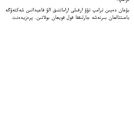
ترامپ.
بۇعان دەيىن ترامپ تۋۋ ارقىلى ازاماتتىق الۋ قاعيداتىن شەكتەۋگە
باعىتتالعان بىرنەشە جارلىققا قول قويعان بولاتىن. پرەزيدەنت
اكىمشىلىگىنىڭ وكىلى ستيۆەن ميللەردىڭ ايتۋىنشا، ولاردىڭ
ءبىرى «بوسانۋ تۋريزمى» دەپ اتالاتىن تاجىريبەگە تىيىم سالۋعا
قاتىستى.
ايتا كەتەيىك، ا ق ش جاڭا ۆيزالىق كەپىل باعدارلاماسىن
ەنگىزىپ جاتىر، وعان سايكەس يمميگراتسيالىق ۆيزاعا كەيبىر
ءوتىنىش بەرۋشىلەر 100 مىڭنان 250 مىڭ دوللارعا دەيىنگى
كولەمدە دەپوزيت سالۋى ءتيىس.
الەم
باقىتجول كاكەش
اۆتور