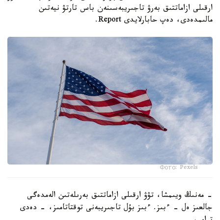
ارقىلى ازاماتتىق بەرۋ تاجىريبەسىنەن باس تارتۋ نيەتىن
مالىمدەدى، دەپ حابارلايدى Report.
Фото: Pexels
- مەنىڭ ويىمشا، تۋۋ ارقىلى ازاماتتىق بەرىلەتىن الەمدەگى
جالعىز ەل - ءبىز. ءبىز بۇل تاجىريبەنى توقتاتامىز، - دەدى