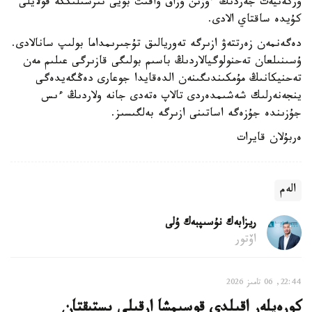
وركەنيەت جەردىڭ ءوزىن ۇزاق ۋاقىت بويى تىرشىلىككە قولايلى
كۇيدە ساقتاي الادى.
دەگەنمەن زەرتتەۋ ازىرگە تەوريالىق تۇجىرىمداما بولىپ سانالادى.
ۇسىنىلعان تەحنولوگيالاردىڭ باسىم بولىگى قازىرگى عىلىم مەن
تەحنيكانىڭ مۇمكىندىگىنەن الدەقايدا جوعارى دەڭگەيدەگى
ينجەنەرلىك شەشىمدەردى تالاپ ەتەدى جانە ولاردىڭ ءىس
جۇزىندە جۇزەگە اساتىنى ازىرگە بەلگىسىز.
ەربۇلان قايرات
الەم
ريزابەك نۇسىپبەك ۇلى
اۆتور
22:44, 06 تامىز 2026
كورەيلەر اقىلدى قوسىمشا ارقىلى ىستىقتان