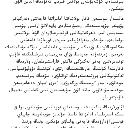
بىرتىندەپ كۇشەيۋىنەن بولاتىن قىزىپ كەتۋدىڭ الدىن الۋى
مۇمكىن.
عالىمدار سونىمەن قاتار بولاشاقتا ادامزاتقا قاجەتتى ەنەرگيانى
يۋپيتەر جۇيەسىندەگى رەسۋرستاردى پايدالانۋ ارقىلى جۇمىس
ىستەيتىن الىپ ەنەرگەتيكالىق قوندىرعىلاردان الۋعا بولاتىنىن
بولجايدى. مۇنداي ينفراقۇرىلىم جەردى قورعاۋعا قاجەتتى
مەگاجوبالاردىڭ ۇزدىكسىز جۇمىسىن قامتاماسىز ەتۋگە مۇمكىندىك
بەرەدى. زەرتتەۋدە جەردىڭ ۇزاق مەرزىمدى تىرشىلىگىنە قاۋىپ
توندىرەتىن جەتى نەگىزگى فاكتور قاراستىرىلعان. ولاردىڭ
قاتارىندا كۇننىڭ جارىقتىعىنىڭ ارتۋى، كۇننىڭ ەۆوليۋتسياسى،
تەكتونيكالىق پروتسەستەردىڭ توقتاۋى، سۋدىڭ بىرتىندەپ
جوعالۋى، جەر ءوسىنىڭ وزگەرۋى، ءىرى اسپان دەنەلەرىمەن
سوقتىعىسۋ قاۋپى جانە كۇن جۇيەسىنەن تىس كەلەتىن ىقتيمال
قاۋىپتەر بار.
اۆتورلاردىڭ پىكىرىنشە، وسىنداي قورعانىس جۇيەلەرى تولىق
ىسكە اسىرىلسا، ادامزاتقا باسقا جۇلدىز جۇيەلەرىنە جاپپاي
قونىس اۋدارۋدىڭ قاجەتى بولماۋى مۇمكىن. ونىڭ ورنىنا