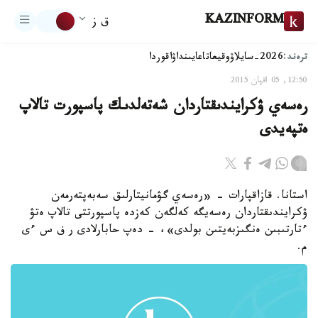
KAZINFORM
ق ز
ترەند:
2026-سايلاۋ
وقيعا
تاعايىنداۋ
اقوردا
12:50, 05 اقپان 2015
رەسەي ۋكرايندىقتاردان شەتەلدىك پاسپورت تالاپ
ەتپەيدى
استانا. قازاقپارات - «رەسەي گۋمانيتارلىق سەبەپتەرمەن
ۋكرايندىقتاردان رەسەيگە كەلگەن كەزدە پاسپورتتى تالاپ ەتۋ
ءتارتىبىن ەنگىزبەيتىن بولدى»، - دەپ حابارلادى ر ف س ءى
م.