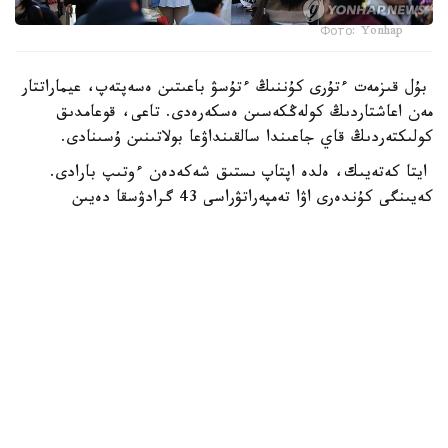
Фото: Yonhap
بۇل قىزمەت ءتۇرى كۇننىڭ ءتۇسۋ باعىتىن ەسەپتەپ، عيماراتتار
مەن اعاشتاردىڭ كولەڭكەسىن ەسكەرەدى. تاعى، قوعامدىق
كولىكتەردىڭ قاي جاعىندا سالقىنداۋعا بولاتىنىن ۇسىنادى.
ايتا كەتەيىك، ەلدە اپتاپ ىستىق شەكەدەن ءوتىپ بارادى.
كەيىنگى كۇندەرى اۋا تەمپەراتۋراسى 43 گرادۋسقا دەيىن
كوتەرىلگەن.
الەم
باقىتجول كاكەش
اۆتور
21:43, 06 تامىز 2026