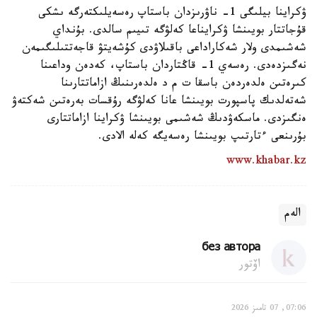
ۋكراينا بيلىگى 1- ناۋرىزدان باستاپ رەسەيلىكتەرگە ىشكى
قۇجاتتار بويىنشا ۋكرايناعا كەلۋگە تىيىم سالدى. بۇنداي
شەشىمدى ولار شەكاراداعى باقىلاۋدى كۇشەيتۋ قاجەتتىلىگىمەن
نەگىزدەدى. رەسەي 1- قاڭتاردان باستاپ، كەدەن وداعىنا
كىرەتىن ەلدەردەن باسقا ت م د ەلدەرىنىڭ ازاماتتارىنا
شەتەلدىك پاسپورت بويىنشا عانا كەلۋگە رۇقسات بەرەتىن شەكتەۋ
ەنگىزدى. ماسكەۋدىڭ شەشىمى بويىنشا ۋكراينا ازاماتتارى
بۇرىنعى ءتارتىپ بويىنشا رەسەيگە كەلە الادى.
www.khabar.kz
الەم
без автора
اۆتور
07:06, 07 تامىز 2026