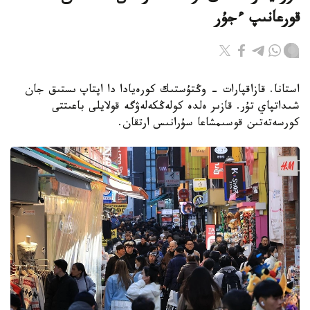
قورعانىپ ءجۇر
استانا. قازاقپارات - وڭتۇستىك كورەيادا دا اپتاپ ىستىق جان
شىداتپاي تۇر. قازىر ەلدە كولەڭكەلەۋگە قولايلى باعىتتى
كورسەتەتىن قوسىمشاعا سۇرانىس ارتقان.