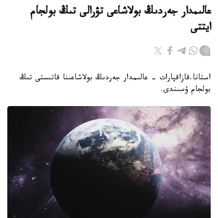
عالىمدار جەردىڭ بولاشاعى تۋرالى تىڭ بولجام
ايتتى
استانا.قازاقپارات - عالىمدار جەردىڭ بولاشاعىنا قاتىستى تىڭ
بولجام ۇسىندى.