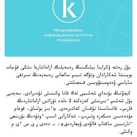
بۇل رەتتە ۋكراينا بيلىگىنىڭ رەسەيلىك ازاماتتارعا ىشكى قۇجات
بويىنشا شەكارادان وتۋگە تىيىم سالعانى رەسەيدىڭ سىرتقى
ساياسي ۆەدومستۆوسىن قىنجىلتتى.
كيەۆتىڭ بۇنداي شەشىمى تەك قانا وكىنىش تۋدىرادى. سەبەبى
بۇل شەشىم ءبىرىنشى كەزەكتە 2 ەلدە تۇراتىن ازاماتتاردىڭ
قارىم- قاتىناسىنا نۇقسان كەلتىرەدى. «ءبىز بولساق، قوعام
مۇددەسىن ەسكەرە وتىرىپ، شەكارانى اسىپ ءوتۋدىڭ بۇرىنعى
ءتارتىبىن ساقتاپ قالۋدى ۇيعاردىق»، - دەدى ر ف س ءى م
وكىلى.