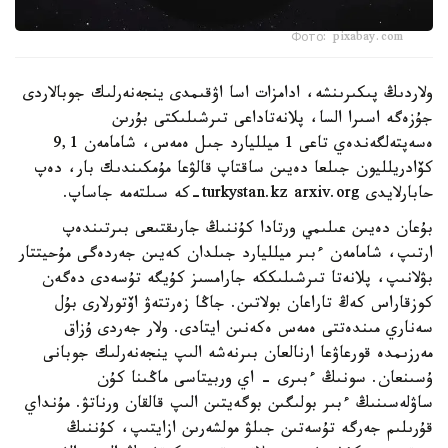
Фото: pixabay.com
ولاردىڭ پىكىرىنشە، ادامزات اسا اۋقىمدى ينجەنەرلىك جوبالاردى
جۇزەگە اسىرا السا، پلانەتاداعى تىرشىلىكتى بۇرىن
ەسەپتەلگەندەي تاعى 1 ميلليارد جىل ەمەس، شامامەن 9,1
كۆادريلليون جىلعا دەيىن ساقتاپ قالۋعا مۇمكىندىك بار، دەپ
حابارلايدى turkystan.kz arxiv.org-كە سىلتەمە جاساپ.
بۇعان دەيىن عىلىمي ورتادا كۇننىڭ جارىقتىعى بىرتىندەپ
ارتىپ، شامامەن ءبىر ميلليارد جىلدان كەيىن جەردەگى مۇحيتتار
بۋلانىپ، پلانەتا تىرشىلىككە جارامسىز كۇيگە تۇسەدى دەگەن
كوزقاراس كەڭ تاراعان بولاتىن. جاڭا زەرتتەۋ اۆتورلارى بۇل
سەناري مىندەتتى ەمەس ەكەنىن ايتادى. ولار جەردى ۇزاق
مەرزىمدە قورعاۋعا ارنالعان بىرنەشە الىپ ينجەنەرلىك جوبانى
ۇسىنعان. سونىڭ ءبىرى - اي وربيتاسى ماڭىنا كۇن
ساۋلەسىنىڭ ءبىر بولىگىن بوگەيتىن الىپ قالقان ورناتۋ. مۇنداي
قۇرىلىم جەرگە تۇسەتىن جىلۋ مولشەرىن ازايتىپ، كۇننىڭ