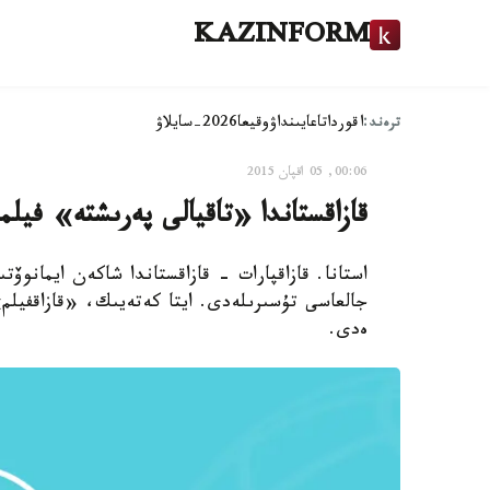
KAZINFORM
ترەند:
اقوردا
تاعايىنداۋ
وقيعا
2026-سايلاۋ
00:06, 05 اقپان 2015
قازاقستاندا «تاقيالى پەرىشتە» فيل
ەدى.