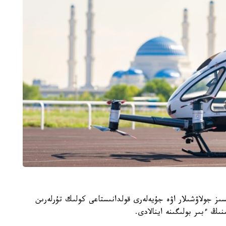
ىز جولاۋشىلار اۋە جۇيەلەرى قولدانىستاعى كولىك تۇرلەرىن
ىڭ ءبىر بولىگىنە اينالادى.