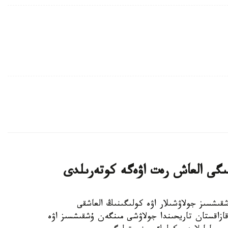
ىگى العاش رەت اۋەگە كوتەرىلدى
نا. KAZINFORM - استانادا EH216-S ۇشقىشسىز جولاۋشىلار اۋە كولىگىنىڭ العاشقى
زاقستان تاريحىندا جولاۋشى مىنگەن ۇشقىشسىز اۋە