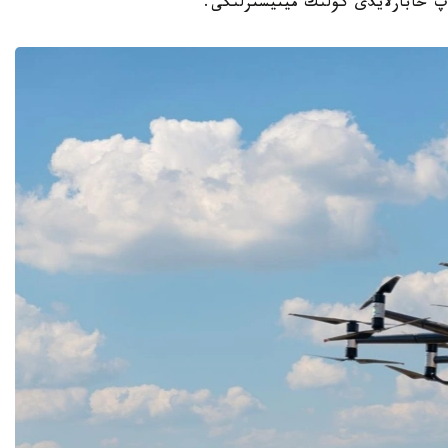
پ حابارلايدى كولىك مينيسترلىگى.