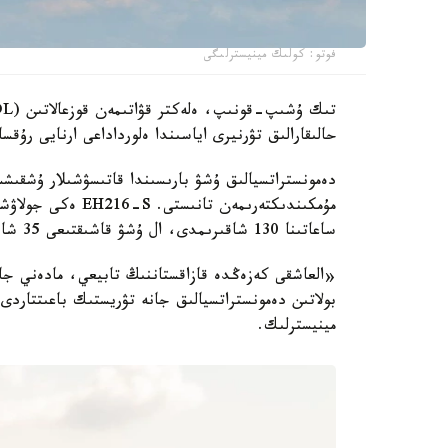
فوتو: كولىك مينيسترلىگى
حالىقارالىق تۋرنيرى اياسىندا ەلورداداعى ارنايى رۇق
دەمونستراتسيالىق ۇشۋ بارىسىندا قاتىسۋشىلار ۇشقىشس
مۇمكىندىكتەرىمەن ت
ساعاتىنا 130 شاقىرىمدى، ال ۇشۋ قاشىقتىعى 35 شاقىرىمعا دەيىن جەتەدى.
بولاتىن دەمونستراتسيالىق جانە تۋريستىك باعىتتارد
مينيسترلىك.