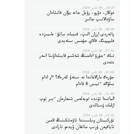
10:23, 06 تامىز 2026
دوللار، ەۋرو، رۋبل جانە يۋان قانشادان
ساۋدالانىپ جاتىر
08:00, 06 تامىز 2026
پاتەردى ارزان الىپ، قىمبات ساتۋ: ەلىمىزدە
فليپپينگ قالاي جۇمىس ىستەيدى
07:42, 06 تامىز 2026
تىك ءجۇرۋ ادامنىڭ شەشىم قابىلداۋىنا اسەر
ەتەدى
07:06, 06 تامىز 2026
جۇرەك مازالاعاندا نە ىستەۋ كەرەك؟ ءار ادام
بىلۋگە ءتيىس 6 قادام
21:46, 05 تامىز 2026
الماتىدا تۇندە توبەلەس شىعارعان ءبىر توپ
ازامات ۇستالدى
21:30, 05 تامىز 2026
تۇركىستان وبلىسىندا تاۋەشكىنىڭ لاعىن
تاياقپەن ۇرىپ جاتقان ۆيدەو تارادى