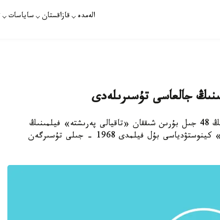
الەمدە
قازاقستان
ساياسات
ت
مىنىڭ جالعاسى تۇسىرىلەدى
استانا. قازاقپارات - قازاقستاندا شاكەن ايمانوۆتىڭ 48 جىل بۇرىن شىققان «تاقيالى پەرىشتە» فيلمىنىڭ
جالعاسى تۇسىرىلەدى. ايتا كەتەيىك، «قازاقفيلم» كينوستۋدياسى بۇل فيلمدى 1968 - جىلى تۇسىرگەن