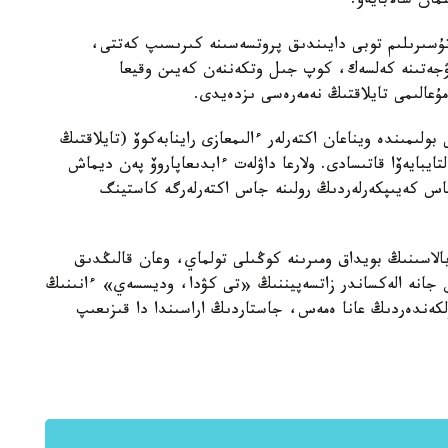
ان شالابايەۆ.
ۇسىرىلىم توبى دايىندىق پروتسەسىنە كىرىسىپ كەتتى،
يۋجەتىنە كەلسەك، كوپ جىل وتكەننەن كەيىن وقيعا
ڭ مۇعالىمى تايلاقتىڭ نەمەرەسى ىزدەيدى.
ولىمىندە ويناعان اكتەرلەر ءالىمعازى راينابەكوۆ (تايلاقتىڭ
تايبايەۆا قاتىسادى. ولارعا داۋلەت ءابدىعاپاروۆ پەن ديماش
باس كەيىپكەرلەردىڭ رولىنە جاس اكتەرلەرگە كاستينگ
الاسىنىڭ بويداق ومىرىنە كوڭىلى تولماي، وعان قالىڭدىق
ن جانە الەكساندر زاتسەپيننىڭ «تى كۋدا، وديسسەي» ءانىنىڭ
ۇلكەندەردىڭ عانا ەمەس، جاستاردىڭ اراسىندا دا قىزىعىپ