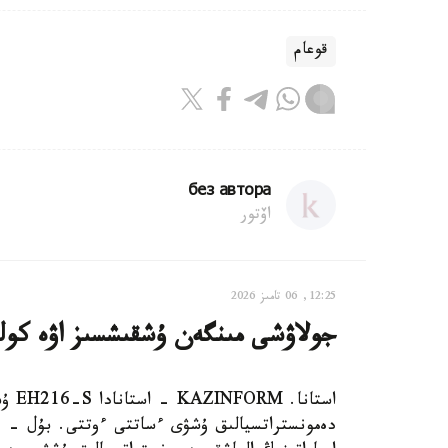
قوعام
без автора
اۆتور
12:25, 06 تامىز 2026
جولاۋشى مىنگەن ۇشقىشسىز اۋە كول
استا
دەمونستراتسيالىق ۇشۋى ءساتتى ءوتتى. بۇل - قا