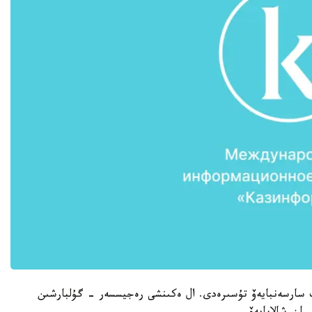
ت سارسەنبايەۆ تۇسىرەدى. ال ەكىنشى رەجيسسەر - گۇلبارشىن