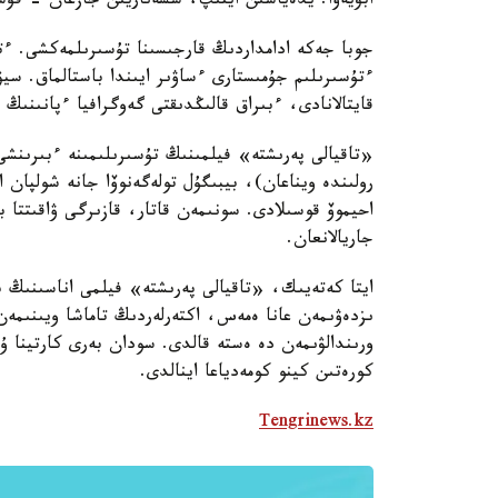
ابۋيەۆا. يدەياسىن ايتىپ، سسەناريىن جازعان - قۇسم
جوبا جەكە ادامداردىڭ قارجىسىنا تۇسىرىلمەكشى. ءت
ءتۇسىرىلىم جۇمىستارى ءساۋىر ايىندا باستالماق. س
قايتالانادى، ءبىراق قالىڭدىقتى گەوگرافيا ءپانىنى
«تاقيالى پەرىشتە» فيلمىنىڭ تۇسىرىلىمىنە ءبىرىنشى ب
رولىندە ويناعان)، بيبىگۇل تولەگەنوۆا جانە شولپان ال
احيموۆ قوسىلادى. سونىمەن قاتار، قازىرگى ۋاقىتتا 
جاريالانعان.
ايتا كەتەيىك، «تاقيالى پەرىشتە» فيلمى اناسىنىڭ ب
ىزدەۋىمەن عانا ەمەس، اكتەرلەردىڭ تاماشا ويىنىمە
ورىندالۋىمەن دە ەستە قالدى. سودان بەرى كارتينا 
كورەتىن كينو كومەدياعا اينالدى.
Tengrinews.kz