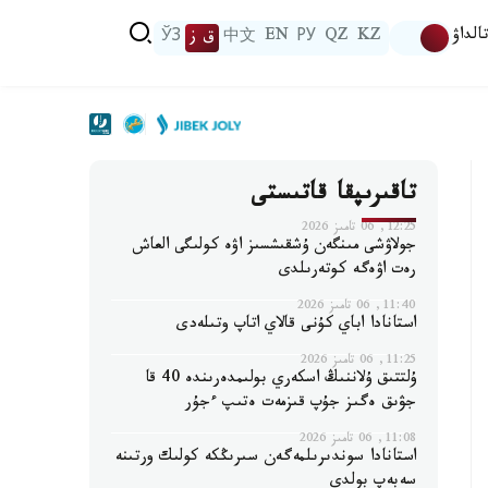
الداۋ
KZ
QZ
РУ
EN
中文
ق ز
ЎЗ
تاقىرىپقا قاتىستى
12:25, 06 تامىز 2026
جولاۋشى مىنگەن ۇشقىشسىز اۋە كولىگى العاش
رەت اۋەگە كوتەرىلدى
11:40, 06 تامىز 2026
استانادا اباي كۇنى قالاي اتاپ وتىلەدى
11:25, 06 تامىز 2026
ۇلتتىق ۇلاننىڭ اسكەري بولىمدەرىندە 40 قا
جۋىق ەگىز جۇپ قىزمەت ەتىپ ءجۇر
11:08, 06 تامىز 2026
استانادا سوندىرىلمەگەن سىرىڭكە كولىك ورتىنە
سەبەپ بولدى