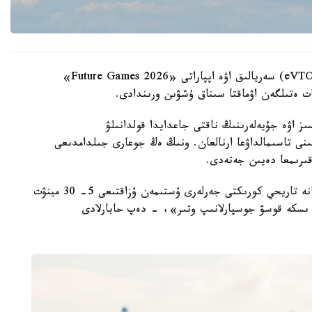
تىك ۇشىپ-قونىپ، ەلەكتر قۋاتىمەن قوزعالاتىن (eVTOL) سەريالىق اۋە اپپاراتى «Future Games 2026»
سات ەتىلگەن اۋماقتا سىناق ۇشۋىن ورىندادى.
ىز اۋە جۇيەلەرىنىڭ ناقتى جاعدايدا قولدانىلۋ
انىستى. EH216-S ەكى جولاۋشىنى تاسىمالداۋعا ارنالعان. ونىڭ ەڭ جوعارى جىلدامدىعى
«العاشقى كەزەڭدە قازاقستاننىڭ تابيعي، مادەني جانە تاريحي كورىكتى جەرلەرى ۇستىمەن ۇزاقتىعى 5- 30 مينۋت
ى ىسكە قوسۋ جوسپارلانىپ وتىر»، - دەپ حابارلادى