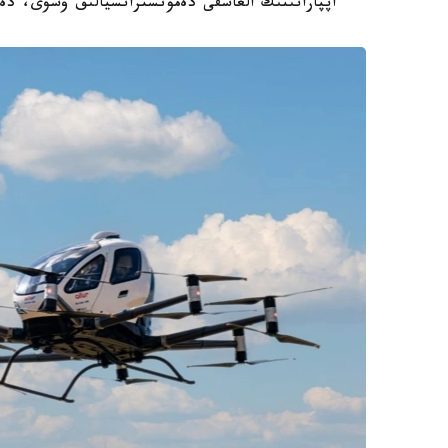
اپپاراتىنىڭ العاشقى دەمونستراتسيالىق ۇشۋى، دە