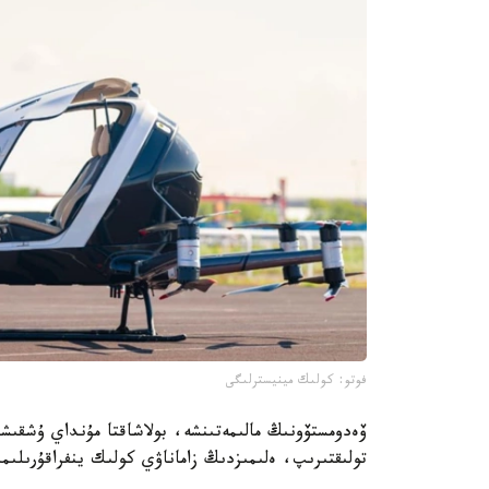
فوتو: كولىك مينيسترلىگى
ۆەدومستۆونىڭ مالىمەتىنشە، بولاشاقتا مۇنداي ۇشقىشس
تولىقتىرىپ، ەلىمىزدىڭ زاماناۋي كولىك ينفراقۇرىلىمىن