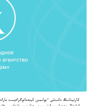
كارتينانىڭ ەكىنشى ءبولىمىن كينەماتوگرافيست مارا