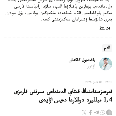
ايتا كەتەيىك، قارۋلى توپ وكىلدەرى قىزىل تەڭىزدەگى باب-
ەل-ماندەب بۇعازىن باقىلاۋعا الىپ، ساۋد ارابياسىنا قارسى
تەڭىز بلوكاداسىن 20- شىلدەدە ەنگىزگەن بولاتىن. بۇل سودان
بەرى شابۋىلعا ۇشىراعان سەگىزىنشى كەمە.
24.kz
الەم
باقىتجول كاكەش
اۆتور
22:31, 05 تامىز 2026
قىرعىزستاننىڭ قىتاي الدىنداعى سىرتقى قارىزى
1,4 ميلليرد دوللارعا دەيىن ازايدى