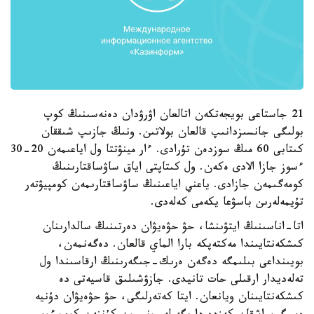
21 جاستاعى بويجەتكەن اتالعان اۋرۋدان دەنەسىنىڭ كوپ
بولىگى جانسىزدانىپ قالعان بولاتىن. ونىڭ جازىپ شىققان
كىتابى 60 مىڭ سوزدەن تۇرادى. ءار مينۋتتا ول اياعىمەن 20-30
ءسوز جازا الادى ەكەن. ول كىتاپتى اياق ساۋساقتارىنىڭ
كومەگىمەن جازادى. ياعني اياعىنىڭ ساۋساقتارىمەن كومپيۋتەر
تۇيمەلەرىن باسۋعا يكەمى كەلەدى.
اتا-اناسىنىڭ ايتۋىنشا، حۋ حۋەيۋان دەرتىنىڭ سالدارىنان
كىشكەنتايىندا مەكتەپكە بارا الماي قالعان. دەگەنمەن،
بويىنداعى بىلىمگە دەگەن ەرىك-جىگەرىنىڭ ارقاسىندا ول
تەلەديدار ارقىلى حات تانيدى. جازۋشىلىق قاسيەتى دە
كىشكەنتايىنان ويانعان. ايتا كەتەرلىگى، حۋ حۋەيۋان دۇنيە