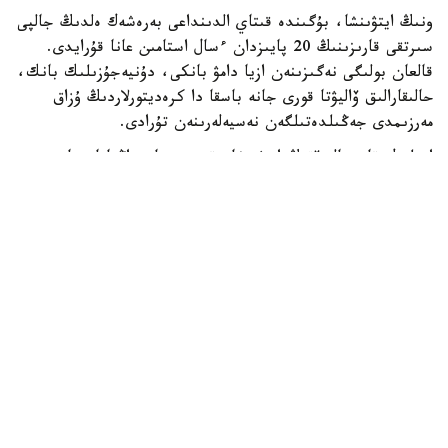
ونىڭ ايتۋىنشا، بۇگىندە قىتاي الدىنداعى بەرەشەك ەلدىڭ جالپى
سىرتقى قارىزىنىڭ 20 پايىزدان ءسال استامىن عانا قۇرايدى.
قالعان بولىگى نەگىزىنەن ازيا دامۋ بانكى، دۇنيەجۇزىلىك بانك،
حالىقارالىق ۆاليۋتا قورى جانە باسقا دا كرەديتورلاردىڭ ۇزاق
مەرزىمدى جەڭىلدەتىلگەن نەسيەلەرىنەن تۇرادى.
ادىلبەك قاسىماليەۆتىڭ ايتۋىنشا، قىرعىزستان زاڭناماسىنا
سايكەس مەملەكەتتىك قارىزدىڭ جالپى ىشكى ونىمگە
شاققانداعى ۇلەسى 60 پايىزدان اسپاۋى ءتيىس. الايدا
پرەزيدەنت سادىر جاپاروۆتىڭ تاپسىرماسىمەن بۇل شەك 50 پايىز
دەڭگەيىندە بەلگىلەنگەن.
قازىرگى ۋاقىتتا قىرعىزستاننىڭ مەملەكەتتىك قارىزى ج ءى و-
ءنىڭ 42 پايىزىن، ال سىرتقى قارىزى 22 پايىزىن قۇرايدى. ەل
بيلىگى سىرتقى قارىز كولەمىن ازايتىپ، ىشكى قارىزدى كەزەڭ-
كەزەڭىمەن ۇلعايتۋ ساياساتىن ۇستانىپ وتىر. بۇعان دەيىن
قىرعىزستاننىڭ سىرتقى قارىزىن 2035 -جىلعا دەيىن تولىق
وتەۋدى جوسپارلاپ وتىرعانى حابارلانعان.