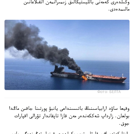
وكىلدەرى كەمەنى بالليستيكالىق زىمىرانمەن اتقىلاعانىن
مالىمدەدى.
Фото: БЕЛТА
وقيعا ساۋد ارابياسىنىڭ باتىسىنداعى يانبۋ پورتىنا جاقىن ماڭدا
بولعان. زارداپ شەككەندەر مەن قازا تاپقاندار تۋرالى اقپارات
جوق.