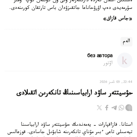
ەسىگىن اشقان كەزدە دارىگەرلەر ونى ون كۇننەن كوپ ءومىر
سۇرمەيدى دەپ اۋرۋحاناعا جاتقىزۋدان باس تارتقان كورىنەدى.
«جاس قازاق»
الەم
без автора
اۆتور
22:44, 05 تامىز 2026
حۋسيتتەر ساۋد ارابياسىنىڭ تانكەرىن اتقىلادى
استانا. قازاقپارات - يەمەندىك حۋسيتتەر ساۋد ارابياسىنا
تيەسىلى تاعى ءبىر مۇناي تانكەرىنە شابۋىل جاسادى. قوزعالىس