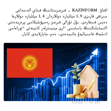
اقتاۋ. KAZINFORM - قىرعىزستاننىڭ قىتاي الدىنداعى
سىرتقى قارىزى 1,9 ميلليارد دوللاردان 1,4 ميلليارد دوللارعا
دەيىن قىسقاردى. بۇل تۋرالى قىرعىز رەسپۋبليكاسى پرەزيدەنتى
اكىمشىلىگىنىڭ باسشىسى ءارى مينيسترلەر كابينەتى ءتوراعاسى
ادىلبەك قاسىماليەۆ مالىمدەدى، دەپ حابارلايدى كابار.
Коллаж: e-cis.info