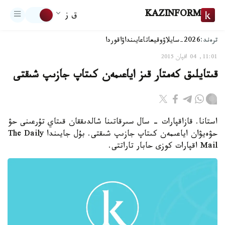
KAZINFORM
ق ز
ترەند:
2026-سايلاۋ
وقيعا
تاعايىنداۋ
اقوردا
11:01, 04 اقپان 2015
قىتايلىق كەمتار قىز اياعىمەن كىتاپ جازىپ شىقتى
استانا. قازاقپارات - سال سىرقاتىنا شالدىققان قىتاي تۇرعىنى حۋ
حۋەيۋان اياعىمەن كىتاپ جازىپ شىقتى. بۇل جايىندا The Daily
Mail اقپارات كوزى حابار تاراتتى.