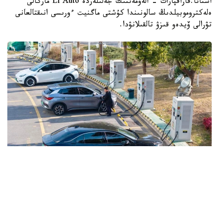
استانا.قازاقپارات - الەۋمەتتىك جەلىلەردە Li Auto ماركالى
ەلەكتروموبيلدىڭ سالونىندا كۇشتى ماگنيت ءورىسى انىقتالعانى
تۋرالى ۆيدەو قىزۋ تالقىلانۋدا.
Фото: Синьхуа
الايدا مۇنداي كولىكتەردىڭ ەرلەردىڭ پوتەنتسياسىنا نەمەسە
ۇرپاق ءوربىتۋ قابىلەتىنە (فەرتيلدىگىنە) كەرى اسەر ەتەتىنى