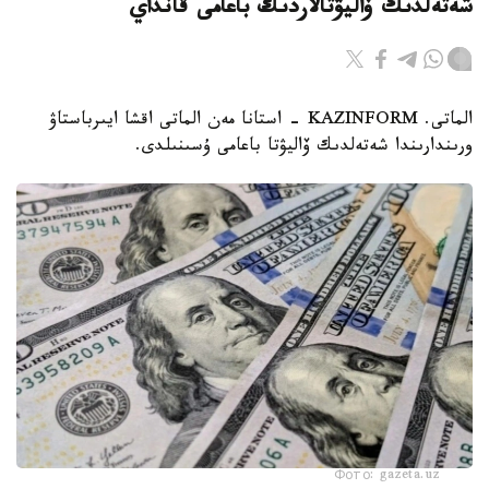
شەتەلدىك ۆاليۋتالاردىڭ باعامى قانداي
الماتى. KAZINFORM - استانا مەن الماتى اقشا ايىرباستاۋ
ورىندارىندا شەتەلدىك ۆاليۋتا باعامى ۇسىنىلدى.
Фото: gazeta.uz