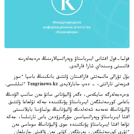
قولما-قول اقشانى ايىرباستاۋ وپەراتسيالارىنىڭ ەرەجەلەرىنە
قاتىستى وسىنداي شارا قارالدى.
بۇل تۋرالى مالىمەتتى قازاقستان ۇلتتىق بانكىنىڭ باسپا ءسوز
قىزمەتى تاراتتى، - دەپ حابارلايدى Tengrinews.kz ءتىلشىسى.
«ەرەجەلەرگە سايكەس، ەگەر ۆاليۋتانى ساتۋ مەن ساتىپ الۋدىڭ
باعامى كورسەتىلگەن ايىرباستاۋ پۋنكتىندە جەكە تۇلعاعا ۇلتتىق
ۆاليۋتانىڭ نەمەسە شەتەلدىك ۆاليۋتانىڭ بولماۋىنا بايلانىستى
اقشا ايىرباستاۋ وپەراتسياسىن جۇرگىزۋدەن باس تارتىلسا، جەكە
تۇلعا اقشا ايىرباستاۋ پۋنكتىندە جوق ۆاليۋتانىڭ سوماسى مەن
ءتۇرى كورسەتىلگەن، بەرىلگەن كۇنى مەن ۋاقىتى جازىلعان