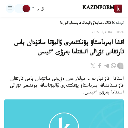
KAZINFORM
ق ز
ترەند:
2026-سايلاۋ
وقيعا
تاعايىنداۋ
اقوردا
10:24, 04 اقپان 2015
اقشا ايىرباستاۋ پۋنكتتەرى ۆاليۋتا ساتۋدان باس
تارتقانى تۋرالى انىقتاما بەرۋى ءتيىس
استانا. قازاقپارات - دوللار مەن ەۋرونى ساتۋدان باس تارتقان
قازاقستاننىڭ ايىرباستاۋ پۋنكتتەرى ۆاليۋتانىڭ جوقتىعى تۋرالى
انىقتاما بەرۋى ءتيىس.