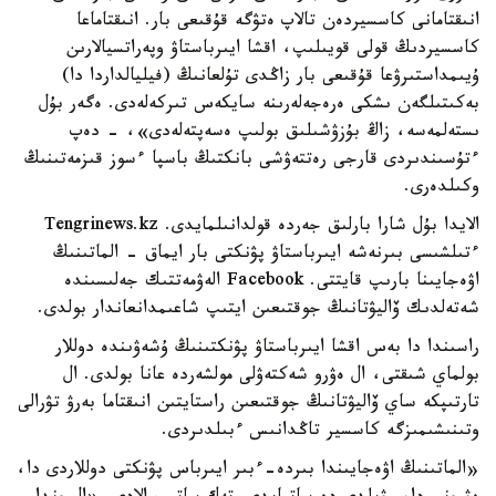
انىقتامانى كاسسيردەن تالاپ ەتۋگە قۇقىعى بار. انىقتاماعا
كاسسيردىڭ قولى قويىلىپ، اقشا ايىرباستاۋ وپەراتسيالارىن
ۇيىمداستىرۋعا قۇقىعى بار زاڭدى تۇلعانىڭ (فيليالداردا دا)
بەكىتىلگەن ىشكى ەرەجەلەرىنە سايكەس تىركەلەدى. ەگەر بۇل
ىستەلمەسە، زاڭ بۇزۋشىلىق بولىپ ەسەپتەلەدى»، - دەپ
ءتۇسىندىردى قارجى رەتتەۋشى بانكتىڭ باسپا ءسوز قىزمەتىنىڭ
وكىلدەرى.
الايدا بۇل شارا بارلىق جەردە قولدانىلمايدى. Tengrinews.kz
ءتىلشىسى بىرنەشە ايىرباستاۋ پۋنكتى بار ايماق - الماتىنىڭ
اۋەجايىنا بارىپ قايتتى. Facebook الەۋمەتتىك جەلىسىندە
شەتەلدىك ۆاليۋتانىڭ جوقتىعىن ايتىپ شاعىمدانعاندار بولدى.
راسىندا دا بەس اقشا ايىرباستاۋ پۋنكتىنىڭ ۇشەۋىندە دوللار
بولماي شىقتى، ال ەۋرو شەكتەۋلى مولشەردە عانا بولدى. ال
تارتىپكە ساي ۆاليۋتانىڭ جوقتىعىن راستايتىن انىقتاما بەرۋ تۋرالى
وتىنىشىمىزگە كاسسير تاڭدانىس ءبىلدىردى.
«الماتىنىڭ اۋەجايىندا بىردە-ءبىر ايىرباس پۋنكتى دوللاردى دا،