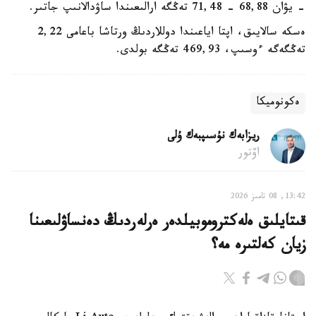
- يۋان 68,88 - 71,48 تەڭگە ارالىعىندا ساۋدالانىپ جاتىر.
ەسكە سالايىق، اپتا اياعىندا دوللاردىڭ ورتاشا باعامى 2,22
تەڭگەگە ءوسىپ، 469,93 تەڭگە بولدى.
ەكونوميكا
ريزابەك نۇسىپبەك ۇلى
اۆتور
13:42, 08 تامىز 2026
قىتايلىق ەلەكتروموبيلدەر ەرلەردىڭ دەنساۋلىعىنا
زيان كەلتىرە مە؟