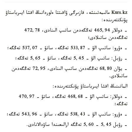
Kurs.kz مالىمەتىنشە، قازىرگى ۋاقىتتا ەلوردانىڭ اقشا ايىرباستاۋ
پۋنكتتەرىندە:
- دوللار 465,94 تەڭگەدەن ساتىپ الىنادى، 472,78
تەڭگەدەن ساتىلادى؛
- ەۋرو: ساتىپ الۋ - 533,87 تەڭگە، ساتۋ - 537,07 تەڭگە؛
- رۋبل: ساتىپ الۋ - 5,45 تەڭگە، ساتۋ - 5,65 تەڭگە؛
- يۋان 68,80 تەڭگەدەن ساتىپ الىنادى، 72,95 تەڭگەدەن
ساتىلادى.
الماتىنىڭ اقشا ايىرباستاۋ پۋنكتتەرىندە:
- دوللار: ساتىپ الۋ - 468,68 تەڭگە، ساتۋ - 470,97
تەڭگە؛
- ەۋرو: ساتىپ الۋ - 538,43 تەڭگە، ساتۋ - 543,96 تەڭگە؛
- رۋبل 5,45 - 5,60 تەڭگە ارالىعىندا ساۋدالانادى.