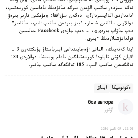
ەۋرونى دا، رۋبلدى دە ساتپايدى. تەك ساتىپ الادى. «ال وندا
نەگە سىزدەر ساتىپ الۋمەن بىرگە ساتۋدىڭ باعاسىن كورسەتىپ،
ادامداردى الدايسىزدار؟» دەگەن سۇراققا: «مۇمكىن قازىر بىرەۋ
دوللارىن ساتاتىن شىعار، ءبىز بىردەن ساتىپ الىپ، ساتامىز"
دەپ جاۋاپ بەردى»، - دەپ جازدى Facebook جەلىسىن
قولدانۋشىلاردىڭ ءبىرى.
ايتا كەتەيىك، الماتى اۋەجايىنداعى ايىرباستاۋ پۋنكتتەرى 3 -
اقپان كۇنى تابلودا كورسەتىلگەن باعام بويىنشا: دوللاردى 183
تەڭگەمەن ساتىپ الىپ، 185 تەڭگەگە ساتىپ جاتىر.
ەكونوميكا
ايماق
без автора
اۆتور
12:03, 09 تامىز 2026