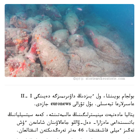
Фото: storiearcheostorie.com
بولجام بويىنشا، ول ءبىزدىڭ داۋىرىمىزگە دەيىنگى II- I
عاسىرلارعا تيەسىلى. بۇل تۋرالى euronews جازدى.
يتاليا مادەنيەت مينيسترلىگىنىڭ مالىمەتىنشە، كەمە سيتسيليانىڭ
باتىسىنداعى مادزارا- دەل-ۆاللو جاعالاۋىنان شامامەن ءۇش
تەڭىز ءميلى قاشىقتىقتا، 46 مەتر تەرەڭدىكتەن انىقتالعان.