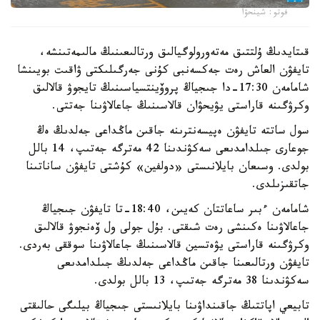
فوتو: شينحۋا
قىتايدىڭ ۇلتتىق مەتەورولوگيالىق ورتالىعىنىڭ مالىمەتىنشە،
تايفۋن العاش رەت جەكسەنبى كۇنى جەرگىلىكتى ۋاقىت بويىنشا
شامامەن 17:30-دا جىجياڭ پروۆينتسياسىنىڭ تايجوۋ قالالىق
وكرۋگىنە قاراستى يۋيحۋان قالاسىنىڭ جاعالاۋىنا جەتتى.
سول ساتتە تايفۋن ەپيسەنترىنە جاقىن ماڭداعى جەلدىڭ ەڭ
جوعارى جىلدامدىعى سەكۋندىنا 42 مەترگە جەتىپ، 14 بالل
بولدى. وسىعان بايلانىستى «دولفين» كۇشتى تايفۋن ساناتىنا
جاتقىزىلدى.
شامامەن ءبىر ساعاتتان كەيىن، 18:40-تا تايفۋن جىجياڭ
جاعالاۋىنا ەكىنشى رەت شىقتى. بۇل جولى ول ۆەنجوۋ قالالىق
وكرۋگىنە قاراستى يۋەتسين قالاسىنىڭ جاعالاۋىنا سوققى بەردى.
تايفۋن ورتالىعىنا جاقىن ماڭداعى جەلدىڭ جىلدامدىعى
سەكۋندىنا 38 مەترگە جەتىپ، 13 بالل بولدى.
تابيعي اپاتتىڭ جاقىنداۋىنا بايلانىستى جىجياڭ بيلىگى حالىقتى