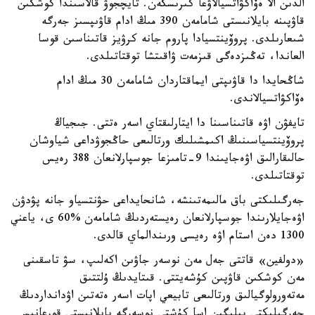
الدىن الا ەۆاكۋاتسيالاۋعا كىرىسكەن. تايچجوۋ قالاسىندا كوشكىن
قاۋپىنە بايلانىستى شامامەن 390 مىڭ ادام قاۋىپسىز جەرگە
شىعارىلدى. پروۆينتسيادا پاروم جانە كرۋيز قاتىناسىن قوسا
العاندا، تەڭىزدەگى قىزمەت ۋاقىتشا توقتاتىلدى.
شاڭحايدا دا قاۋىپتى ايماقتاردان شامامەن 30 مىڭ ادام
ەۆاكۋاتسيالاندى.
تايفۋن اۋە قاتىناسىنا دا ايتارلىقتاي اسەر ەتتى. جىجياڭ
پروۆينتسياسىنىڭ اكىمشىلىك ورتالىعى حاڭجوۋداعى شياوشان
حالىقارالىق اۋەجايىندا 9-تامىزعا جوسپارلانعان 388 رەيس
توقتاتىلدى.
جەرگىلىكتى باق مالىمەتىنشە، شانحايداعى حۋنتسياو جانە پۋدۋن
اۋەجايلارىندا جوسپارلانعان رەيستەردىڭ شامامەن %60 ى، ياعني
1300 دەن استام اۋە رەيسى ورىندالماي قالدى.
«دولفين» قاتتى جەل مەن نوسەر جاۋىن اكەلىپ، سۋ تاسقىنى
مەن كوشكىن قاۋپىن كۇشەيتتى. قىتايدىڭ ۇلتتىق
مەتەورولوگيالىق ورتالىعى تابيعي اپات اسەر ەتەتىن اۋدانداردىڭ
جەرگىلىكتى بيلىگىن اسا كۇشتى نوسەرگە بايلانىستى قورعانىس