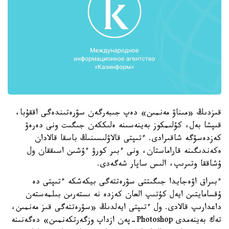
قىزدىڭ «مىناۋ مەنمىن» دەپ جىبەرگەن سۋرەتىندەگى اققۇبا،
قىپشا بەل، كۇلىمكوز بەينەسىنە ەلىككەن جىگىت ونى دەرەۋ
كەزدەسۋگە شاقىرادى. ءتىپتى قالاۋلىسىنىڭ باسقا قالادان
ەكەندىگىنە قاراماستان، ونى ءبىر كورۋ ءۇشىن اسىققان ول
ۇشاققا وتىرىپ، الىس ساپار شەگەدى.
ءبىراق اۋەجايدا جىگىتتى سۋرەتتەگى بيكەشكە ءتىپتى دە
ۇقسامايتىن ايەل كۇتىپ العان كەزدە نە ىستەرىن بىلمەستەن
داعدارىپ قالادى. ول ءتىپتى ايەلدىڭ «سۋرەتتەگى قىز مەنمىن،
تەك بەينەمدى Photoshop-پەن ازداپ وزگەرتكەنمىن» دەگەنىنە