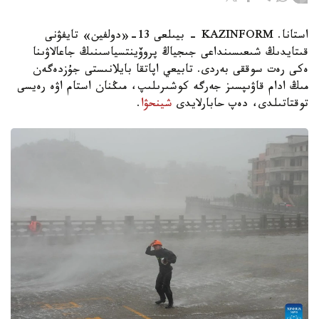
استانا. KAZINFORM - بيىلعى 13-«دولفين» تايفۋنى
قىتايدىڭ شىعىسىنداعى جىجياڭ پروۆينتسياسىنىڭ جاعالاۋىنا
ەكى رەت سوققى بەردى. تابيعي اپاتقا بايلانىستى جۇزدەگەن
مىڭ ادام قاۋىپسىز جەرگە كوشىرىلىپ، مىڭنان استام اۋە رەيسى
توقتاتىلدى، دەپ حابارلايدى
شينحۋا
.