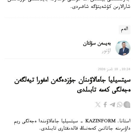
شارالارىن كۇشەيتۋگە شاقىردى.
الەم
بەيسەن سۇلتان
اۆتور
10:24, 10 تامىز 2026
سيتسيليا جاعالاۋىنان جۇزدەگەن امفورا تيەلگەن
ەجەلگى كەمە تابىلدى
استانا. KAZINFORM - سيتسيليا جاعالاۋىندا ەجەلگى ريم
داۋىرىنە جاتاتىن كەمەنىڭ قالدىقتارى تابىلدى.