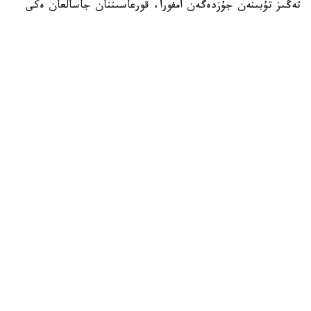
تەڭىز تۇبىنەن جۇزدەگەن امفورا، قورعاسىننان جاسالعان ەكى
زاكىر شتوگى جانە سول ماتەريالدان جاسالعان تاعى ءبىر قۇرىلىم
تابىلدى.
يتاليانىڭ مادەنيەت ءمينيسترى الەسساندرو دجۋلي بۇل ولجانى
سوڭعى جىلدارداعى ەڭ ماڭىزدى سۋاستى ارحەولوگيالىق
جاڭالىقتارىنىڭ ءبىرى دەپ اتادى.