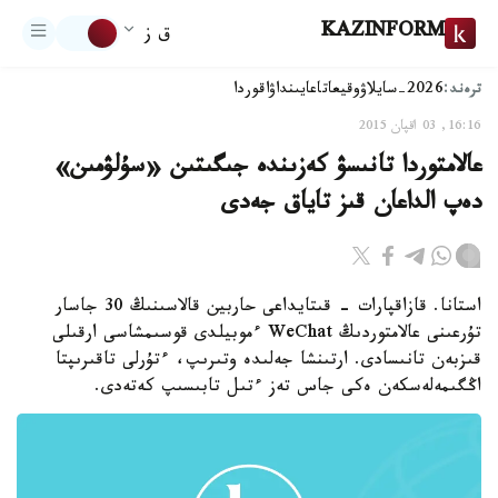
KAZINFORM
ق ز
ترەند:
2026-سايلاۋ
وقيعا
تاعايىنداۋ
اقوردا
16:16, 03 اقپان 2015
عالامتوردا تانىسۋ كەزىندە جىگىتىن «سۇلۋمىن»
دەپ الداعان قىز تاياق جەدى
استانا. قازاقپارات - قىتايداعى حاربين قالاسىنىڭ 30 جاسار
تۇرعىنى عالامتوردىڭ WeChat ءموبيلدى قوسىمشاسى ارقىلى
قىزبەن تانىسادى. ارتىنشا جەلىدە وتىرىپ، ءتۇرلى تاقىرىپتا
اڭگىمەلەسكەن ەكى جاس تەز ءتىل تابىسىپ كەتەدى.