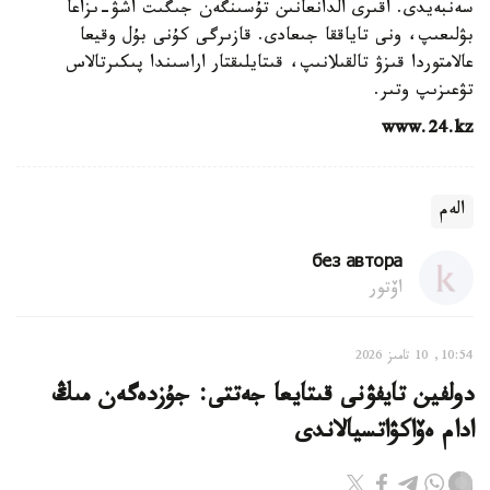
سەنبەيدى. اقىرى الدانعانىن تۇسىنگەن جىگىت اشۋ-ىزاعا
بۋلىعىپ، ونى تاياققا جىعادى. قازىرگى كۇنى بۇل وقيعا
عالامتوردا قىزۋ تالقىلانىپ، قىتايلىقتار اراسىندا پىكىرتالاس
تۋعىزىپ وتىر.
www.24.kz
الەم
без автора
اۆتور
10:54, 10 تامىز 2026
دولفين تايفۋنى قىتايعا جەتتى: جۇزدەگەن مىڭ
ادام ەۆاكۋاتسيالاندى