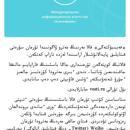
«فەيسبۋكتەگى» قالا مەرىنىڭ مەترو ۆاگونىندا تۇرعان سۋرەتى
قىتايلىق پايدالانۋشىلار اراسىندا لەزدە تاراپ كەتكەن.
قالانىڭ كوپتەگەن تۇرعىندارى جاڭا باسشىنىڭ قاراپايىم حالىققا
جاقىندىعىن ۇناتسا، ەندى ءبىرى مەترودا كۇزەتسىز جالعىز
ءجۇرۋ شەنەۋنىكتەر ءۇشىن قاۋىپتى دەپ دەپ سانايدى.
بۇل تۋرالى vesti.ru حابارلايدى.
ستانساسىن كۇتىپ تۇرعان قالا باسشىسىنىڭ سۋرەتى ءتىپتى
تومەن دارەجەدەگى شەنەۋنىكتەردىڭ ءوزى ءساندى بروندالعان
اۆتوكولىكتەردە كۇزەتىمەن بىرگە جۇرەتىن قىتايدا ۇلكەن
رەزونانس تۋدىردى. قىتاي حالقى مەردىڭ مەترودا تۇرعان
سۋرەتىمەن Weibo (Twitter- دىڭ قىتايلىق انالوگى) سەرۆيسى