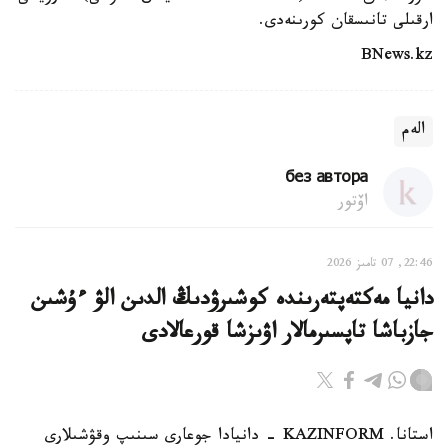
ارقىلى تانىسقان كورىنەدى.
BNews.kz
الەم
без автора
اۆتور
22:46, 07 تامىز 2026
دانيا مەكتەپتەرىندە كوشىرۋدىڭ الدىن الۋ ءۇشىن
جازباشا تاپسىرمالار اۋىزشا قورعالادى
استانا. KAZINFORM - دانيادا جوعارى سىنىپ وقۋشىلارى