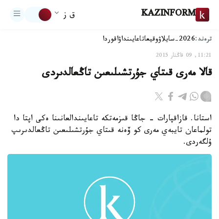
KAZINFORM
ق ز
ترەند:
2026-سايلاۋ
وقيعا
تاعايىنداۋ
اقوردا
11:21, 09 قاڭتار 2015
قالا مەرى قىتاي جۇرتشىلىعىن تاڭعالدىردى
استانا. قازاقپارات - جاڭا قىزمەتكە تاعايىندالعانىنا ەكى اپتا دا
تولماعان تايبەي مەرى كو ۆەنە قىتاي جۇرتشىلىعىن تاڭعالدىرىپ
ۇلگەردى.