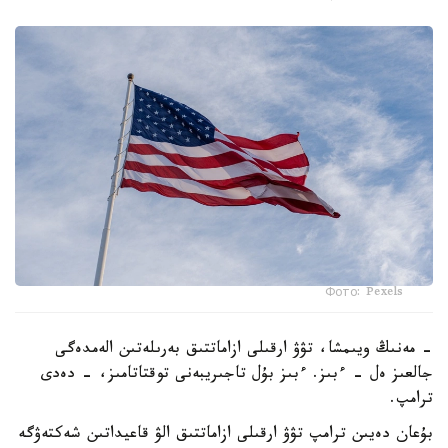
Фото: Pexels
- مەنىڭ ويىمشا، تۋۋ ارقىلى ازاماتتىق بەرىلەتىن الەمدەگى
جالعىز ەل - ءبىز. ءبىز بۇل تاجىريبەنى توقتاتامىز، - دەدى
ترامپ.
بۇعان دەيىن ترامپ تۋۋ ارقىلى ازاماتتىق الۋ قاعيداتىن شەكتەۋگە