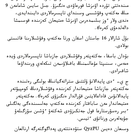
مىندەتتى تۇردە اۋىزشا قورعاۋدى ەنگىزۋ. جىل سايىن شامامەن 9
مىڭ مەكتەپ وقۋشىسى وسىنداي تاپسىرمالاردى دايىندايدى،
ەندى ولار ءوز بىلىمدەرىن اۋىزشا ەمتيحان كەزىندە قوسىمشا
دالەلدەۋى كەرەك.
بۇل شارالار 16 جاستان اسقان ورتا مەكتەپ وقۋشىلارىنا قاتىستى
بولادى.
بۇدان باسقا، مەكتەپتەر وقۋشىلاردى جازباشا تاپسىرمالاردى ۇيدە
ەمەس، سىنىپتا مۇعالىمنىڭ باقىلاۋىمەن تىكەلەي ورىنداۋعا
شاقىرادى.
ج ي- ءدى پايدالانۋ ۇلتتىق ستراتەگيانىڭ بولىگى رەتىندە
مەكتەپتەر جازباشا ەمتيحاندار كەزىندە وقۋشىلاردىڭ كومپيۋتەر
پايدالانۋىن قاداعالايتىن قۇرالدار ەنگىزۋى كەرەك. مەكتەپتەر
ەمتيحاندار مەن ساباقتار كەزىندە مەكتەپ جەلىسىندەگى بەلگىلى
ءبىر رەسۋرستارعا قول جەتكىزۋدى شەكتەۋ ءۇشىن سۇزگىلەۋ
جۇيەلەرىن ورناتۋى ءتيىس.
وسىعان دەيىن QyzPU ستۋدەنتتەرى پەداگوگتەرگە ارنالعان