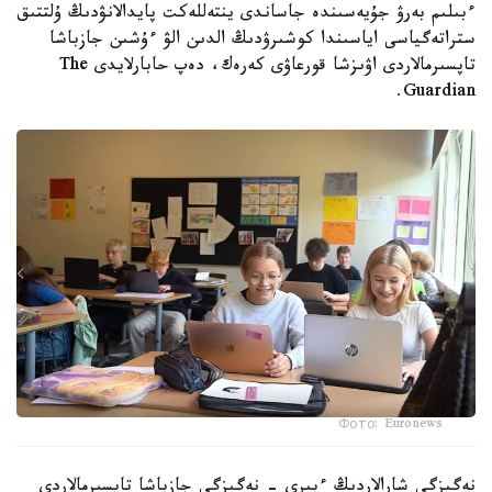
ءبىلىم بەرۋ جۇيەسىندە جاساندى ينتەللەكت پايدالانۋدىڭ ۇلتتىق
ستراتەگياسى اياسىندا كوشىرۋدىڭ الدىن الۋ ءۇشىن جازباشا
تاپسىرمالاردى اۋىزشا قورعاۋى كەرەك، دەپ حابارلايدى The
Guardian.
Фото: Euronews
نەگىزگى شارالاردىڭ ءبىرى - نەگىزگى جازباشا تاپسىرمالاردى