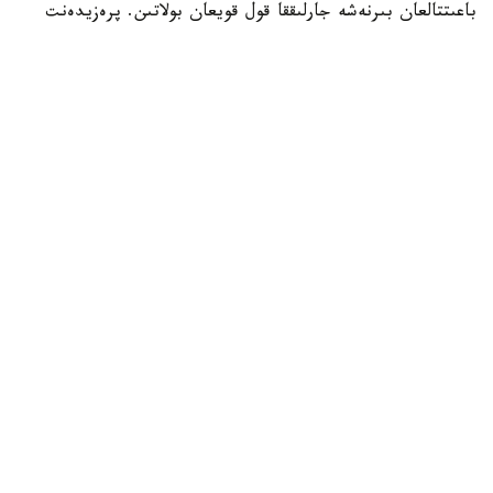
باعىتتالعان بىرنەشە جارلىققا قول قويعان بولاتىن. پرەزيدەنت
اكىمشىلىگىنىڭ وكىلى ستيۆەن ميللەردىڭ ايتۋىنشا، ولاردىڭ
ءبىرى «بوسانۋ تۋريزمى» دەپ اتالاتىن تاجىريبەگە تىيىم سالۋعا
قاتىستى.
ايتا كەتەيىك، ا ق ش جاڭا ۆيزالىق كەپىل باعدارلاماسىن
ەنگىزىپ جاتىر، وعان سايكەس يمميگراتسيالىق ۆيزاعا كەيبىر
ءوتىنىش بەرۋشىلەر 100 مىڭنان 250 مىڭ دوللارعا دەيىنگى
كولەمدە دەپوزيت سالۋى ءتيىس.
الەم
باقىتجول كاكەش
اۆتور
16:30, 07 تامىز 2026
تايلاندتا وقۋشى مەكتەپتە وق جاۋدىرىپ، جەتى