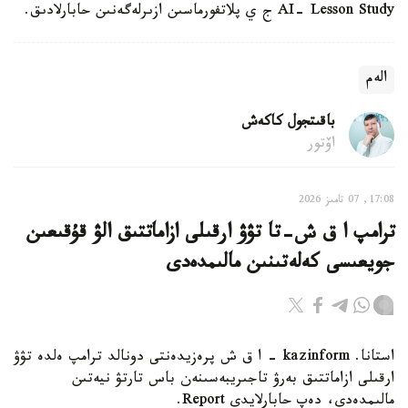
AI- Lesson Study ج ي پلاتفورماسىن ازىرلەگەنىن حابارلادىق.
الەم
باقىتجول كاكەش
اۆتور
17:08, 07 تامىز 2026
ترامپ ا ق ش-تا تۋۋ ارقىلى ازاماتتىق الۋ قۇقىعىن
جويعىسى كەلەتىنىن مالىمدەدى
استانا. kazinform - ا ق ش پرەزيدەنتى دونالد ترامپ ەلدە تۋۋ
ارقىلى ازاماتتىق بەرۋ تاجىريبەسىنەن باس تارتۋ نيەتىن
مالىمدەدى، دەپ حابارلايدى Report.