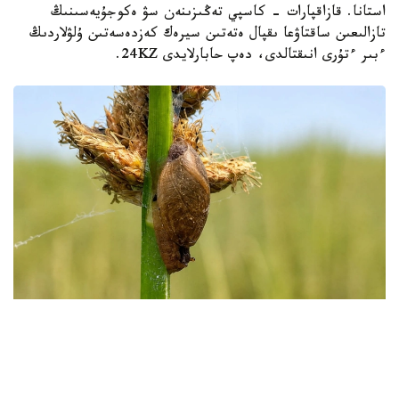
استانا. قازاقپارات - كاسپي تەڭىزىنەن سۋ ەكوجۇيەسىنىڭ
تازالىعىن ساقتاۋعا ىقپال ەتەتىن سيرەك كەزدەسەتىن ۇلۋلاردىڭ
ءبىر ءتۇرى انىقتالدى، دەپ حابارلايدى 24KZ.
Фото: instagaram/akzhaiyk_oopt
«اقجايىق» مەملەكەتتىك تابيعي رەزەرۆاتىنىڭ ماماندارى جايىق
وزەنى اتىراۋى مەن كاسپي تەڭىزى جاعالاۋىنىڭ بيوالۋانتۇرلىلىگىن