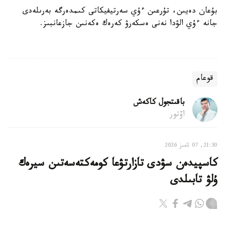
بۇعان دەيىن، تۇرعىن ءۇي سەرتيفيكاتى كىمدەرگە بەرىلەدى
جانە ءۇي الۋدا نەنى ەسكەرۋ كەرەك ەكەنىن جازعانبىز.
قوعام
باقىتجول كاكەش
اۆتور
21:30, 07 تامىز 2026
كاسپيدەن سۋدى تازارتۋعا كومەكتەسەتىن سيرەك
ۇلۋ تابىلدى