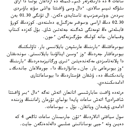
ساعات 8 دە دارىگەرلەر كىم-كىمگە دە ازداعان بولسا دا اراق
ىشۋگە تىيىم سالادى. ءدال وسى ۋاقىتتا «اشى سۋ» باۋىردى
بىردەن «وتىرعىزىپ» تاستايدى ەكەن. ال تۇنگى 01.30 بەن
02.30 دىڭ اراسى «سوقىر مەزگىل» دەلىنەدى. كوزدىڭ كورۋ
قابىلەتى ەڭ تومەنگى شەگىنە جەتەتىن شاق. بۇل كەزدە كىتاپ
وقىماعان جانە كولىك جۇرگىزبەگەن ءجون.
بيوىرعاقتىڭ ءبارىنىڭ عارىشپەن بايلانىسى بار. تاۋلىكتىك
بيوىرعاقتار جەردىڭ ءوز ءوسىن اينالۋىنا بايلانىستى. سوندىقتان
دا پلانەتامىزدى مەكەندەيتىن ءتىرى ورگانيزمدەردىڭ ءبارىنىڭ
ءوز بيوىرعاعى بار. جان-جانۋاردىڭ دا، جورعالاعان جاندىك-
پاندىكتىڭ دە، ۇشقان قۇستاردىڭ دا بيوساعاتتارى
ادامدىكىندەي.
ەرتەدە ۋاقىت حابارشىسى اتانعان اتەش نەگە ءدال ءبىر ۋاقىتتا
شاقىرادى؟ اتەش ساعات پايدا بولماي تۇرعان زاماننىڭ وزىندە
ادامدى ۇيقىدان وياتقان. بۇل - بيوساعات.
سول سياقتى انالاردىڭ ءتۇن جارىمىنان ساعات تاڭعى 4 كە
دەيىن وتە ءجيى بوساناتىنى عىلىمي دالەلدەنگەن جايت.