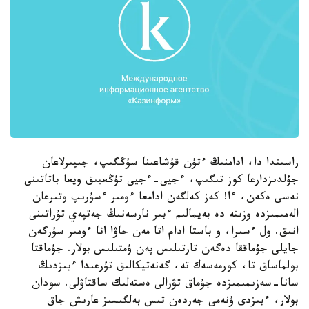
راسىندا دا، ادامنىڭ ءتۇن قۇشاعىنا سۇڭگىپ، جىپىرلاعان
جۇلدىزدارعا كوز تىگىپ، ءجيى-ءجيى تۇڭعيىق ويعا باتاتىنى
نەسى ەكەن، ءا! كەز كەلگەن ادامعا ءومىر ءسۇرىپ وتىرعان
الەمىمىزدە وزىنە دە بەيمالىم ءبىر نارسەنىڭ جەتپەي تۇراتىنى
انىق. ول ءسىرا، و باستا ادام اتا مەن حاۋا انا ءومىر سۇرگەن
جايلى جۇماققا دەگەن تارتىلىس پەن ۇمتىلىس بولار. جۇماقتا
بولماساق تا، كورمەسەك تە، گەنەتيكالىق تۇرعىدا ءبىزدىڭ
سانا-سەزىمىمىزدە جۇماق تۋرالى ەستەلىك ساقتاۋلى. سودان
بولار، ءبىزدى ۇنەمى جەردەن تىس بەلگىسىز عارىش جاق