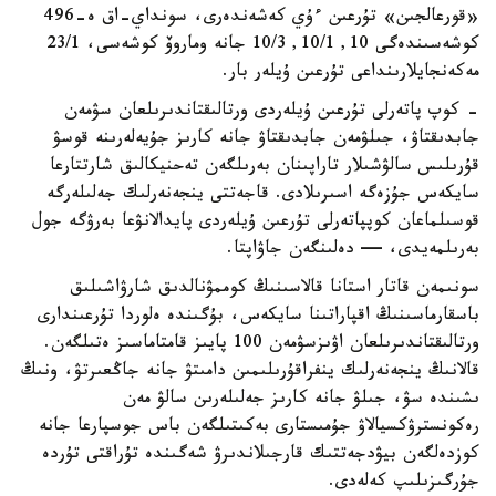
«قورعالجىن» تۇرعىن ءۇي كەشەندەرى، سونداي-اق ە-496
كوشەسىندەگى 10, 10/1, 10/3 جانە وماروۆ كوشەسى، 23/1
مەكەنجايلارىنداعى تۇرعىن ۇيلەر بار.
- كوپ پاتەرلى تۇرعىن ۇيلەردى ورتالىقتاندىرىلعان سۋمەن
جابدىقتاۋ، جىلۋمەن جابدىقتاۋ جانە كارىز جۇيەلەرىنە قوسۋ
قۇرىلىس سالۋشىلار تاراپىنان بەرىلگەن تەحنيكالىق شارتتارعا
سايكەس جۇزەگە اسىرىلادى. قاجەتتى ينجەنەرلىك جەلىلەرگە
قوسىلماعان كوپپاتەرلى تۇرعىن ۇيلەردى پايدالانۋعا بەرۋگە جول
بەرىلمەيدى، — دەلىنگەن جاۋاپتا.
سونىمەن قاتار استانا قالاسىنىڭ كوممۋنالدىق شارۋاشىلىق
باسقارماسىنىڭ اقپاراتىنا سايكەس، بۇگىندە ەلوردا تۇرعىندارى
ورتالىقتاندىرىلعان اۋىزسۋمەن 100 پايىز قامتاماسىز ەتىلگەن.
قالانىڭ ينجەنەرلىك ينفراقۇرىلىمىن دامىتۋ جانە جاڭعىرتۋ، ونىڭ
ىشىندە سۋ، جىلۋ جانە كارىز جەلىلەرىن سالۋ مەن
رەكونسترۋكسيالاۋ جۇمىستارى بەكىتىلگەن باس جوسپارعا جانە
كوزدەلگەن بيۋدجەتتىك قارجىلاندىرۋ شەگىندە تۇراقتى تۇردە
جۇرگىزىلىپ كەلەدى.