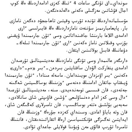
سونداي-اق تۇنگى ساعات 4 ءتىڭ كەزى ادامداردىڭ ەڭ كوپ
اجال قۇشاتىن مەزگىلى ەكەنى دالەلدەنگەن.
مۇسىلمانداردىڭ تۇندە تۇرىپ وقيتىن تاھاججۋد دەگەن نامازى
بار. پايعامبارىمىز سۇننەت نامازداردىڭ ەڭ قايىرلىسى ءارى
ادامدى اللاعا بارىنشا جاقىنداتاتىن وسى ءتۇن جارىمىندا ۇيقىنى
بۇزىپ وقىلاتىن ناماز ەكەنىن ءارى ءتۇن جارىمىندا تىلەك-
دۇعانىڭ قابىل بولاتىنىن ايتقان.
دارىگەر عالىمدار وسى تۇنگى نامازدىڭ مەديتسينالىق تۇرعىدان
ادامدى ينفاركت الۋدان ساقتايتىن بىردەن-ءبىر «ەم-ءدارى»
ەكەنىن ءبىر اۋىزدان مويىنداعان. ماسەلە مىنادا، ءتۇن جارىمىندا
ۇيىقتاپ جاتقان ادامنىڭ دەنەسى ءوزىنىڭ بوساڭسيتىن شەگىنە
جەتەدى، قان قىسىمى تومەندەيدى. مىنە، مەديتسينالىق تۇرعىدا
ءدال وسى كەز ادام دەنساۋلىعى ءۇشىن قاۋىپتى شاق سانالادى،
سەبەبى بۇلشىق ەتتەر بوساڭسىپ، قان تامىرلارى كەڭىگەن شاق،
قان وتە باياۋ اعادى. وسىنداي كەزدە جۇرەك ءوزىنىڭ قان
ايدايتىن نەگىزگى فۋنكتسياسىن ارەڭ اتقاراتىندىقتان، قاننىڭ
تامىردا تۇرىپ قالۋى مەن ۇيۋىنا قولايلى جاعداي تۋادى.