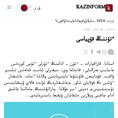
KAZINFORM
ق ز
ترەند:
2026-سايلاۋ
وقيعا
تاعايىنداۋ
اقوردا
10:24, 09 قاڭتار 2015
ءتۇننىڭ قۇپياسى
استانا. قازاقپارات - ءتۇن - ادامنىڭ ءتۇرلى ءتۇس كورەتىن
عاجايىپ مەزگىلى، قانشاما وي، سيقىرلى شابىت كەلەتىن تىلسىم
ۋاقىت. قۇدايمەن قاۋىشۋعا تاپتىرمايتىن وڭاشا ءسات. عاشىقتار
ءۇشىن ەڭ قولايلى شاق. «عاشىقتاردىڭ تۇندە قالاي ۇيىقتايتىنىن
تۇسىنبەيمىن» دەپتى ءبىر عۇلاما. جاراتۋشىنىڭ جامالىنا عاشىق
ادام جاقسى ويلارىن ەشقاشان ۇيقىعا باستىرمايدى...