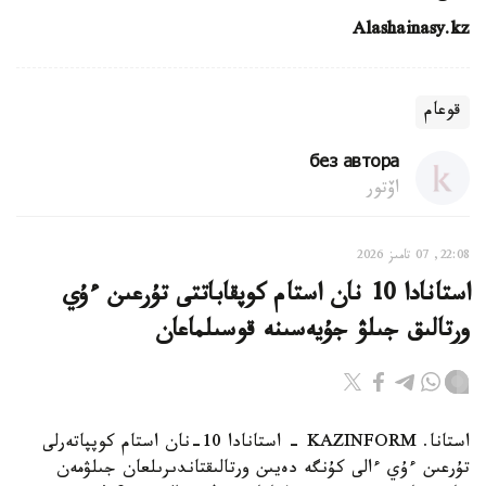
Alashainasy.kz
قوعام
без автора
اۆتور
22:08, 07 تامىز 2026
استانادا 10 نان استام كوپقاباتتى تۇرعىن ءۇي
ورتالىق جىلۋ جۇيەسىنە قوسىلماعان
استانا. KAZINFORM - استانادا 10-نان استام كوپپاتەرلى
تۇرعىن ءۇي ءالى كۇنگە دەيىن ورتالىقتاندىرىلعان جىلۋمەن