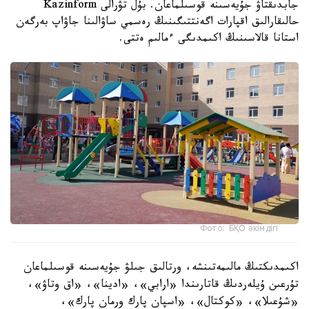
جابدىقتاۋ جۇيەسىنە قوسىلماعان. بۇل تۋرالى Kazinform
حالىقارالىق اقپارات اگەنتتىگىنىڭ رەسمي ساۋالىنا جاۋاپ بەرگەن
استانا قالاسىنىڭ اكىمدىگى ءمالىم ەتتى.
Фото: БҚО әкімдігі
اكىمدىكتىڭ مالىمەتىنشە، ورتالىق جىلۋ جۇيەسىنە قوسىلماعان
تۇرعىن ۇيلەردىڭ قاتارىندا «ارابي»، «ادينا»، «اق وتاۋ»،
«شۇعىلا»، «كوكتال»، «اسپان پارك ورمان پارك»،