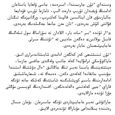
وسىنداي ءتۇن جارىمىندا، اسىرەسە، جاسى ۇلعايا باستاعان
ادامنىڭ ۇيقىدان تۇرىپ دارەت الىپ، نامازعا تۇرىپ قۇدايعا
جالبارىنۋى قان اينالىسىن قالپىنا كەلتىرىپ، ورگانيزمگە تىڭنان
قۋاتتى كۇش بەرەدى، ءتان مەن جانعا جەڭىلدىك بەرەدى.
«ءار تۇندە ءبىر ءسات بار، اللادان نە سۇراساڭ سول تىلەگىڭ
قابىل بولاتىن» دەگەن حاديس تە ءتۇننىڭ سىرلى
عاجايىپتىعىنان حابار بەرەدى.
ءتۇن تىنىشتىعى كەز كەلگەن ادامدى شابىتتاندىرارى انىق.
ماياكوۆسكي ترامۆايدا كەلە جاتىپ ولەڭدى جاقسى جازسا،
ەينشتەيننىڭ باسىنا نەبىر تىڭ جاڭالىق ءدال دۋشتىڭ استىندا
جۋىنىپ جاتقاندا كەلەدى ەكەن. دەسەك تە، شىعارماشىلىق
ادامدارىنىڭ باسىم كوپشىلىگىنە شابىتتىڭ كەشكە جانە تۇنگە
قاراي ءجيى كەلەتىنى دالەلدەنگەن. اقىنداردىڭ كوبىسىن مۇڭلى
مۋزا تۇندە مازالايدى.
جاراتۋشى نەبىر عاجايىپتاردى تۇنگە جاسىرعان. بۇعان مىسال
رەتىندە يسلامداعى مۇباراك تۇندەردى الايىق.