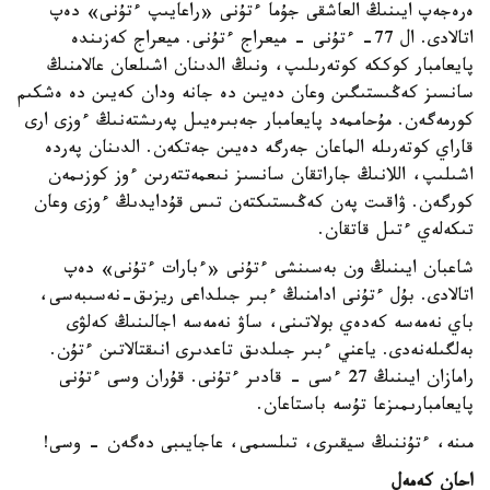
ەرەجەپ ايىنىڭ العاشقى جۇما ءتۇنى «راعايىپ ءتۇنى» دەپ
اتالادى. ال 77- ءتۇنى - ميعراج ءتۇنى. ميعراج كەزىندە
پايعامبار كوككە كوتەرىلىپ، ونىڭ الدىنان اشىلعان عالامنىڭ
سانسىز كەڭىستىگىن وعان دەيىن دە جانە ودان كەيىن دە ەشكىم
كورمەگەن. مۇحاممەد پايعامبار جەبىرەيىل پەرىشتەنىڭ ءوزى ارى
قاراي كوتەرىلە الماعان جەرگە دەيىن جەتكەن. الدىنان پەردە
اشىلىپ، اللانىڭ جاراتقان سانسىز نىعمەتتەرىن ءوز كوزىمەن
كورگەن. ۋاقىت پەن كەڭىستىكتەن تىس قۇدايدىڭ ءوزى وعان
تىكەلەي ءتىل قاتقان.
شاعبان ايىنىڭ ون بەسىنشى ءتۇنى «ءبارات ءتۇنى» دەپ
اتالادى. بۇل ءتۇنى ادامنىڭ ءبىر جىلداعى ريزىق-نەسىبەسى،
باي نەمەسە كەدەي بولاتىنى، ساۋ نەمەسە اجالىنىڭ كەلۋى
بەلگىلەنەدى. ياعني ءبىر جىلدىق تاعدىرى انىقتالاتىن ءتۇن.
رامازان ايىنىڭ 27 ءسى - قادىر ءتۇنى. قۇران وسى ءتۇنى
پايعامبارىمىزعا تۇسە باستاعان.
مىنە، ءتۇننىڭ سيقىرى، تىلسىمى، عاجايىبى دەگەن - وسى!
احان كەمەل