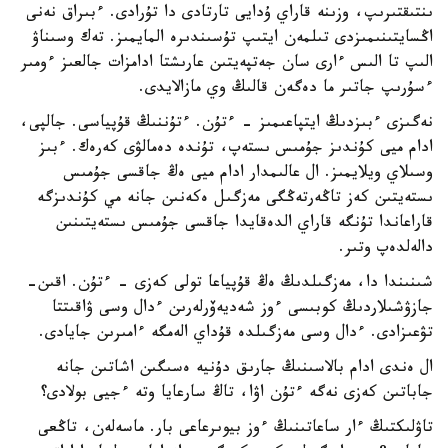
ىنتىقتىرىپ، وزىنە قاراي ۇدايى تارتادى دا تۇرادى. ءبىراق نەنى
اڭسايتىنىمىزدى تىلمەن ايتىپ تۇسىندىرە المايمىز. تەك وسىناۋ
الىپ تا الىس ءارى سان جەتپەيتىن عارىشتا ادامزات جالعىز ءومىر
ءسۇرىپ جاتىر ما دەگەن قالىڭ وي مازالايدى.
نەگىزى ءبىزدىڭ ايتپاعىمىز - ءتۇن. ءتۇننىڭ قۇپياسى. جالپى،
ادام ميى كۇندىز جۇمىس ىستەپ، تۇندە دەمالۋى كەرەك. ءبىز
وسىلاي ويلايمىز. ال عالىمدار ادام ميى ەڭ جاقسى جۇمىس
ىستەيتىن كەز تاڭەرتەڭگى مەزگىل ەكەنىن جانە مي كۇندىزگە
قاراعاندا تۇنگە قاراي الدەقايدا جاقسى جۇمىس ىستەيتىنىن
دالەلدەپ وتىر.
شىنىندا دا، مەزگىلدىڭ ەڭ قۇپياعا تولى كەزى - ءتۇن. اقىن-
جازۋشىلاردىڭ كوبىسى ءوز شەديەۆرلەرىن ءدال وسى ۋاقىتتا
تۋعىزادى. ءدال وسى مەزگىلدە قۇداي الەمگە ءامىرىن جايادى.
ال ەندى ادام بالاسىنىڭ جارىق دۇنيە ەسىگىن اشاتىن جانە
جاباتىن كەزى نەگە ءتۇن اۋا، تاڭ سارعايا وتە ءجيى بولادى؟
تاۋلىكتىڭ ءار ساعاتىنىڭ ءوز بيوىرعاعى بار. ماسەلەن، تاڭعى