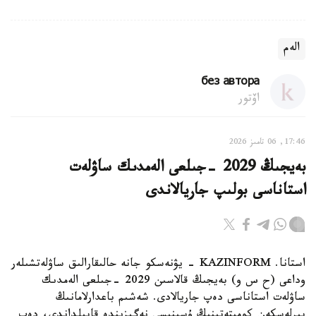
الەم
без автора
اۆتور
17:46, 06 تامىز 2026
بەيجىڭ 2029 -جىلعى الەمدىك ساۋلەت
استاناسى بولىپ جاريالاندى
استانا. KAZINFORM - يۋنەسكو جانە حالىقارالىق ساۋلەتشىلەر
وداعى (ح س و) بەيجىڭ قالاسىن 2029 -جىلعى الەمدىك
ساۋلەت استاناسى دەپ جاريالادى. شەشىم باعدارلامانىڭ
بىرلەسكەن كوميتەتىنىڭ ۇسىنىسى نەگىزىندە قابىلداندى، دەپ