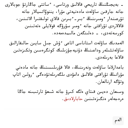
- بەيجىڭنىڭ تاريحي قالالىق ورتاسى، ءساتتى جاڭارتۋ جوبالارى
جانە جارقىن ساۋلەت مادەنيەتى مۇرا، يننوۆاتسيالار جانە
تۇرعىندار ءومىرىنىڭ ءبىر-ءبىرىن قالاي تولىقتىرا الاتىنىن،
قالالاردى تۇراقتى جانە ءومىر سۇرۋگە قولايلى ەتەتىنىن
كورسەتەدى، - دەلىنگەن مالىمدەمەدە.
الەمدىك ساۋلەت استاناسى اتاعى ءۇش جىل سايىن حالىقارالىق
ساۋلەتشىلەر وداعىنىڭ دۇنيەجۇزىلىك كونگرەسىن وتكىزەتىن
قالاعا بەرىلەدى.
باعدارلاما ساۋلەت ونەرىنىڭ، قالا قۇرىلىسىنىڭ جانە مادەني
مۇرانىڭ تۇراقتى قالالىق دامۋدى ىلگەرىلەتۋدەگى ءرولىن اتاپ
وتۋگە ارنالعان.
وسىعان دەيىن قىتاي ەلگە كىرۋ جانە شىعۋ تارتىبىنە جاڭا
ەرەجەلەر ەنگىزەتىنىن
حابارلادىق
.
الەم