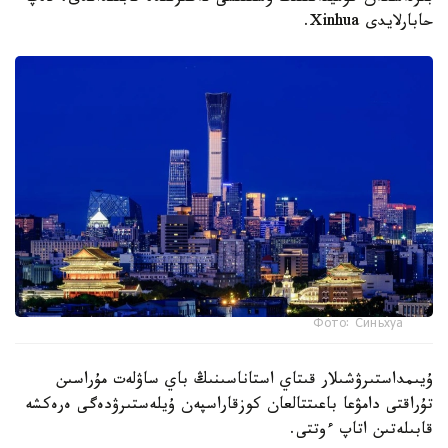
حابارلايدى Xinhua.
Фото: Синьхуа
ۇيىمداستىرۋشىلار قىتاي استاناسىنىڭ باي ساۋلەت مۇراسىن
تۇراقتى دامۋعا باعىتتالعان كوزقاراسپەن ۇيلەستىرۋدەگى ەرەكشە
قابىلەتىن اتاپ ءوتتى.