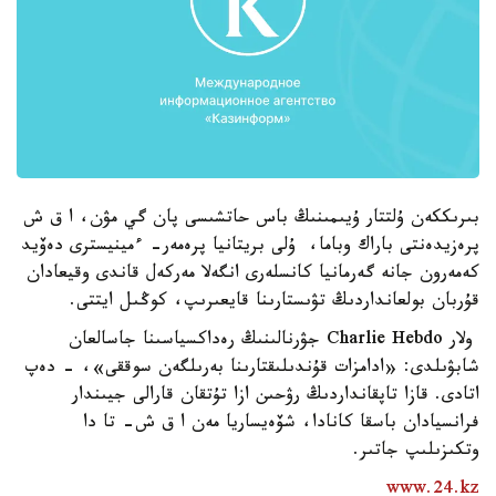
بىرىككەن ۇلتتار ۇيىمىنىڭ باس حاتشىسى پان گي مۋن، ا ق ش
پرەزيدەنتى باراك وباما، ۇلى بريتانيا پرەمەر- ءمينيسترى دەۆيد
كەمەرون جانە گەرمانيا كانسلەرى انگەلا مەركەل قاندى وقيعادان
قۇربان بولعانداردىڭ تۋىستارىنا قايعىرىپ، كوڭىل ايتتى.
ولار Charlie Hebdo جۋرنالىنىڭ رەداكسياسىنا جاسالعان
شابۋىلدى: «ادامزات قۇندىلىقتارىنا بەرىلگەن سوققى»، - دەپ
اتادى. قازا تاپقانداردىڭ رۋحىن ازا تۇتقان قارالى جيىندار
فرانسيادان باسقا كانادا، شۆەيساريا مەن ا ق ش- تا دا
وتكىزىلىپ جاتىر.
www.24.kz