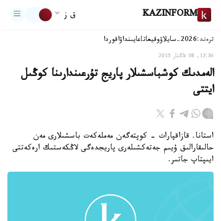
KAZINFORM
ق ز
ترەند:
2026-سايلاۋ
وقيعا
تاعايىنداۋ
اقوردا
13:36, 08 قاڭتار 2015
الەمدىك كوشباسشىلار پاريج تۇرعىندارىنا كوڭىل
ايتتى
استانا. قازاقپارات - كوپتەگەن مەملەكەت باسشىلارى مەن
حالىقارالىق ۇيىم جەتەكشىلەرى پاريجدەگى لاڭكەستىك ارەكەتتى
ايىپتاپ جاتىر.