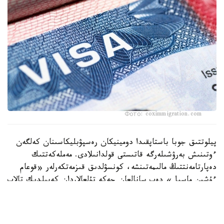
Фото: coximmigration.com
پيلوتتىق جوبا باستاپقىدا دومينيكان رەسپۋبليكاسىنان كەلگەن
ءوتىنىش بەرۋشىلەرگە قاتىستى قولدانىلادى. مەملەكەتتىك
دەپارتامەنتتىڭ مالىمەتىنشە، كونسۋلدىق قىزمەتكەرلەر «قوعام
ءۇشىن ماسىل» دەپ سانالعان جەكە تۇلعالاردان كەپىلدىك تالاپ
ەتە الادى. كەپىلدىك سوماسى ءاربىر جاعدايعا جەكە انىقتالادى.
ا ق ش مەملەكەتتىك دەپارتامەنتىنىڭ وكىلى توممي پيگوتتتىڭ
مالىمدەۋىنشە، «قۇراما شتاتتارىنا يمميگراتسيا - بۇل قۇقىق