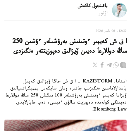
باقىتجول كاكەش
اۆتور
12:39, 06 تامىز 2026
ا ق ش كەيبىر ءوتىنىش بەرۋشىلەر ءۇشىن 250
مىڭ دوللارعا دەيىن ۆيزالىق دەپوزيتتەر ەنگىزدى
استانا. KAZINFORM – ا ق ش جاڭا ۆيزالىق كەپىل
باعدارلاماسىن ەنگىزىپ جاتىر، وعان سايكەس يمميگراتسيالىق
ۆيزاعا كەيبىر ءوتىنىش بەرۋشىلەر 100 مىڭنان 250 مىڭ دوللارعا
دەيىنگى كولەمدە دەپوزيت سالۋى ءتيىس، دەپ حابارلايدى
Bloomberg Law.