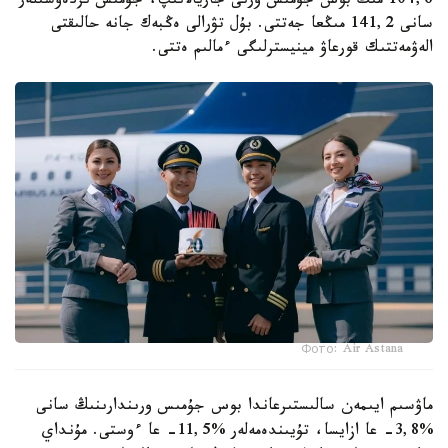
104,6 مىڭ بوس جۇمىس ورنى جاريالانىپ، جۇمىس ىزدەۋشىلەر
سانى 141,2 مىڭعا جەتتى. بۇل تۋرالى ەڭبەك جانە حالىقتى
الەۋمەتتىك قورعاۋ مينيسترلىگى ءمالىم ەتتى.
Фото: Air Astana
ماۋسىم ايىمەن سالىستىرعاندا بوس جۇمىس ورىندارىنىڭ سانى
%3,8- عا ازايسا، تۇيىندەمەلەر %11,5- عا ءوستى. مۇنداي