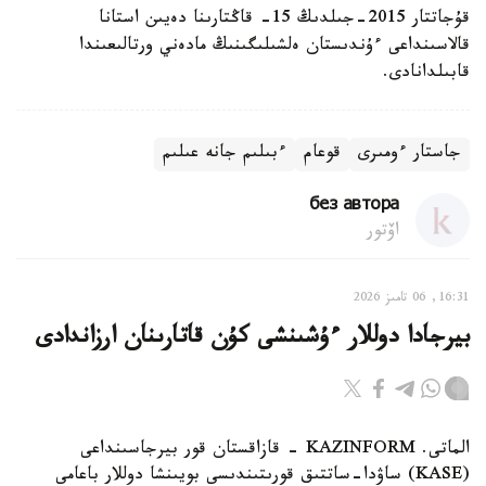
قۇجاتتار 2015-جىلدىڭ 15- قاڭتارىنا دەيىن استانا
قالاسىنداعى ءۇندىستان ەلشىلىگىنىڭ مادەني ورتالىعىندا
قابىلدانادى.
جاستار ءومىرى
قوعام
ءبىلىم جانە عىلىم
без автора
اۆتور
16:31, 06 تامىز 2026
بيرجادا دوللار ءۇشىنشى كۇن قاتارىنان ارزاندادى
الماتى. KAZINFORM - قازاقستان قور بيرجاسىنداعى
(KASE) ساۋدا-ساتتىق قورىتىندىسى بويىنشا دوللار باعامى