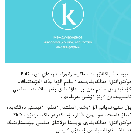
ستيپەنديا باكالاۆريات، ماگيستراتۋرا، سونداي-اق، PhD
دوكتورانتۋرا دەڭگەيلەرىندە ءبىلىم الۋعا جانە الەۋمەتتىك-
گۋمانيتارلىق عىلىم مەن ورىنداۋشىلىق ونەر سالاسىندا عىلىمي
تاجىريبەدەن ءوتۋ ءۇشىن بەرىلەدى.
بۇل ستيپەنديانى الۋ ءۇشىن اعىلشىن ءتىلىن ءتيىستى دەڭگەيدە
ءبىلۋ قاجەت. سونىمەن قاتار، ۇمىتكەرلەر ماگيستراتۋرا، PhD
دوكتورانتۋرا دەڭگەيلەرى بويىنشا بولاشاق عىلىمي جۇمىستارىنىڭ
قىسقاشا اننوتاتسياسىن ۇسىنۋى ءتيىس.