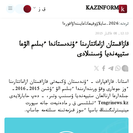
KAZINFORM
ق ز
ترەند:
2026-سايلاۋ
وقيعا
تاعايىنداۋ
اقوردا
12:13, 08 قاڭتار 2015
قازاقستان ازاماتتارىنا ءۇندىستاندا ءبىلىم الۋعا
ستيپەنديا ۇسىنىلادى
استانا. قازاقپارات - ءۇندىستان ۇكىمەتى قازاقستان ازاماتتارىنا
ءوز جوعارى وقۋ ورىندارىندا ءبىلىم الۋ ءۇشىن 2015-2016-
جىلدارعا ارنالعان ستيپەنديا ۇسىنىپ وتىر، - دەپ حابارلايدى
Tengrinews.kz ءتىلشىسى ق ر مادەنيەت جانە سپورت
مينيسترلىگىنىڭ باسپا ءسوز قىزمەتىنە سىلتەمە جاساپ.