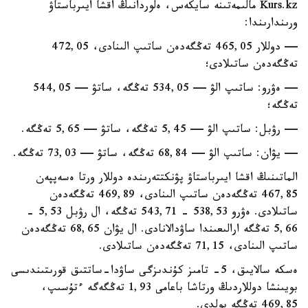
Kurs.kz مالىمەتىنە سايكەس، ەلوردانىڭ اقشا ايىرباستاۋ
ورىندارىندا:
— دوللار 465,05 تەڭگەدەن ساتىپ الىنادى، 472,05
تەڭگەدەن ساتىلادى؛
— ەۋرو: ساتىپ الۋ — 534,05 تەڭگە، ساتۋ — 544,05
تەڭگە؛
— رۋبل: ساتىپ الۋ — 5,45 تەڭگە، ساتۋ — 5,65 تەڭگە.
— يۋان: ساتىپ الۋ — 68,84 تەڭگە، ساتۋ — 73,03 تەڭگە.
الماتىنىڭ اقشا ايىرباستاۋ پۋنكتتەرىندە دوللار ورتا ەسەپپەن
467,85 تەڭگەدەن ساتىپ الىنادى، 469,89 تەڭگەدەن
ساتىلادى. ەۋرو 538,53 - 543,71 تەڭگە، ال رۋبل 5,53 -
5,66 تەڭگە ارالىعىندا ساۋدالانادى. ال يۋان 68,65 تەڭگەدەن
ساتىپ الىنادى، 71,15 تەڭگەدەن ساتىلادى.
ەسكە سالايىق، 5- تامىز كۇندىزگى ساۋدا-ساتتىق قورىتىندىسى
بويىنشا دوللاردىڭ ورتاشا باعامى 1,93 تەڭگەگە ءتۇسىپ،
469,85 تەڭگە بولدى.