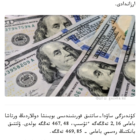
ارزاندادى.
Фото: gazeta.uz
كۇندىزگى ساۋدا-ساتتىق قورىتىندىسى بويىنشا دوللاردىڭ ورتاشا
باعامى 2,16 تەڭگەگە ءتۇسىپ، 467,48 تەڭگە بولدى. ۇلتتىق
بانكتىڭ رەسمي باعامى - 469,85 تەڭگە.