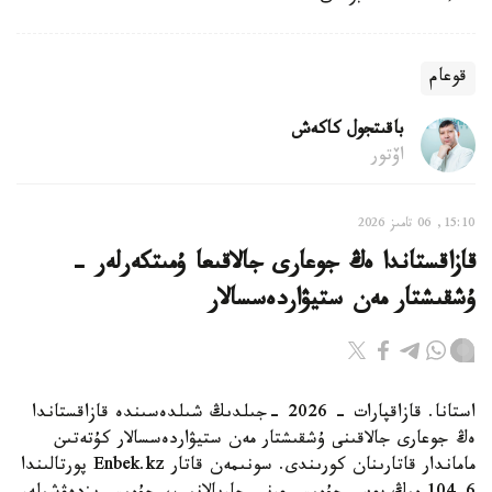
قوعام
باقىتجول كاكەش
اۆتور
15:10, 06 تامىز 2026
قازاقستاندا ەڭ جوعارى جالاقىعا ۇمىتكەرلەر -
ۇشقىشتار مەن ستيۋاردەسسالار
استانا. قازاقپارات - 2026 -جىلدىڭ شىلدەسىندە قازاقستاندا
ەڭ جوعارى جالاقىنى ۇشقىشتار مەن ستيۋاردەسسالار كۇتەتىن
ماماندار قاتارىنان كورىندى. سونىمەن قاتار Enbek.kz پورتالىندا