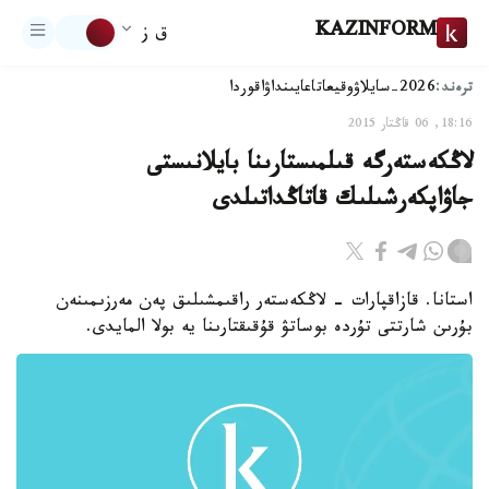
KAZINFORM
ق ز
ترەند:
2026-سايلاۋ
وقيعا
تاعايىنداۋ
اقوردا
18:16, 06 قاڭتار 2015
لاڭكەستەرگە قىلمىستارىنا بايلانىستى
جاۋاپكەرشىلىك قاتاڭداتىلدى
استانا. قازاقپارات - لاڭكەستەر راقىمشىلىق پەن مەرزىمىنەن
بۇرىن شارتتى تۇردە بوساتۋ قۇقىقتارىنا يە بولا المايدى.