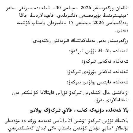
اتالعان وزگەرىستەر 2026 -جىلعى 30- شىلدەدە سىرتقى ىستەر
ءمينيسترىنىڭ بۇيرىعىمەن ەنگىزىلدى. قاعيدالاردىڭ جاڭا
رەداكسياسى 2026 -جىلعى 17 -تامىزدان باستاپ كۇشىنە
ەنەدى.
وزگەرىستەر بەس مەملەكەتتىك قىزمەتتى رەتتەيدى:
شەتەلدە بالانىڭ تۋۋىن تىركەۋ؛
شەتەلدە نەكەنى تىركەۋ؛
شەتەلدە نەكەنى بۇزۋدى تىركەۋ؛
شەتەلدە قايتىس بولۋدى تىركەۋ؛
ازاماتتىق حال اكتىلەرىن تىركەۋ تۋرالى قايتالاما كۋالىكتەر مەن
انىقتامالاردى بەرۋ.
بالا شەتەلدە دۇنيەگە كەلسە، قالاي تىركەۋگە بولادى
بالانىڭ تۋۋىن تىركەۋ ءۇشىن اتا-اناسى نەمەسە وزگە دە مۇددەلى
تۇلعالار ءسابي تۋعان كۇننەن باستاپ ەكى ايدان كەشىكتىرمەي