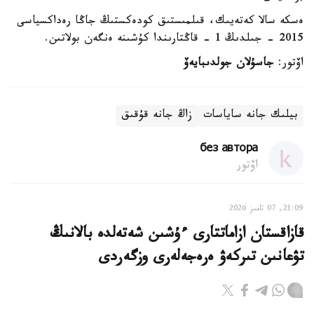
ەسكە سالا كەتەيىك، قىلمىستىق كودەكستىڭ جاڭا رەداكسياسى
2015 - جىلدىڭ 1 - قاڭتارىندا كۇشىنە ەنگەن بولاتىن.
اۆتور:
جاسۇلان جولدىبايەۆ
بيلىك جانە ساياسات
زاڭ جانە قۇقىق
без автора
اۆتور
21:09, 07 تامىز 2026
قازاقستان ازاماتتارى ءۇشىن شەتەلدە بالانىڭ
تۋعانىن تىركەۋ ەرەجەلەرى وزگەردى