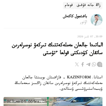
زاڭ جانە قۇقىق
قوعام
باقىتجول كاكەش
اۆتور
20:09, 07 تامىز 2026
الماتىدا جالعان مەملەكەتتىك تىركەۋ نومىرلەرىن
ساتقان كۇدىكتى قولعا ءتۇستى
استانا. KAZINFORM - قازاقستان بويىنشا جالعان
مەملەكەتتىك تىركەۋ نومىرلەرىن ساتقان زاڭسىز سحەمانىڭ
ۇيىمداستىرۋشىسى ۇستالدى.