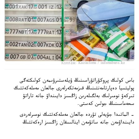
Коллаж: Kazinform / informburo.kz
باس كولىك پروكۋراتۋراسىنىڭ ۇيلەستىرۋىمەن كولىكتەگى
پوليتسيا دەپارتامەنتىنىڭ قىزمەتكەرلەرى جالعان مەملەكەتتىك
تىركەۋ نومىرلىك بەلگىلەرىن زاڭسىز دايىنداۋ جانە تاراتۋ
سحەماسىنىڭ جولىن كەستى.
- الماتىدا جۇيەلى تۇردە جالعان مەملەكەتتىك نومىرلەردى
دايىنداۋمەن جانە ساتۋمەن اينالىسقان زاڭسىز ارەكەتتىڭ
ۇيىمداستىرۋشىسى ۇستالدى. تەرگەۋ مالىمەتتەرى بويىنشا،
جالعان نومىرلەر رەسەي فەدەراتسياسىنان ەكسپرەسس-جەتكىزۋ