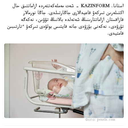
استانا. KAZINFORM - شەت مەملەكەتتەردە ازاماتتىق حال
اكتىلەرىن تىركەۋ قاعيدالارى جاڭارتىلدى. جاڭا نورمالار
قازاقستان ازاماتتارىنىڭ شەتەلدە بالانىڭ تۋۋىن، نەكەگە
تۇرۋدى، نەكەنى بۇزۋدى جانە قايتىس بولۋدى تىركەۋ ءتارتىبىن
قامتيدى.
Фото: pexels.com