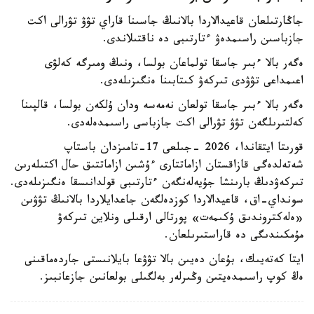
جاڭارتىلعان قاعيدالاردا بالانىڭ جاسىنا قاراي تۋۋ تۋرالى اكت
جازباسىن راسىمدەۋ ءتارتىبى دە ناقتىلاندى.
ەگەر بالا ءبىر جاسقا تولماعان بولسا، ونىڭ ومىرگە كەلۋى
اعىمداعى تۋۋدى تىركەۋ كىتابىنا ەنگىزىلەدى.
ەگەر بالا ءبىر جاسقا تولعان نەمەسە ودان ۇلكەن بولسا، قالپىنا
كەلتىرىلگەن تۋۋ تۋرالى اكت جازباسى راسىمدەلەدى.
قورىتا ايتقاندا، 2026 -جىلعى 17-تامىزدان باستاپ
شەتەلدەگى قازاقستان ازاماتتارى ءۇشىن ازاماتتىق حال اكتىلەرىن
تىركەۋدىڭ بارىنشا جۇيەلەنگەن ءتارتىبى قولدانىسقا ەنگىزىلەدى.
سونداي-اق، قاعيدالاردا كوزدەلگەن جاعدايلاردا بالانىڭ تۋۋىن
«ەلەكتروندىق ۇكىمەت» پورتالى ارقىلى ونلاين تىركەۋ
مۇمكىندىگى دە قاراستىرىلعان.
ايتا كەتەيىك، بۇعان دەيىن بالا تۋۋعا بايلانىستى جاردەماقىنى
ەڭ كوپ راسىمدەيتىن وڭىرلەر بەلگىلى بولعانىن جازعانبىز.