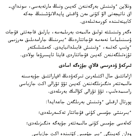
ونلاين ءوتىنىش بەرگەننەن كەيىن ونىڭ مارتەبەسى، سونداي-
اق ناتيجەنى الۋ كۇنى مەن ۋاقىتى پايدالانۋشىنىڭ جەكە
كابينەتىندە كورسەتىلەدى.
ەگەر وتىنىشتە تولىق مالىمەت بەرىلمەسە، بارلىق قاجەتتى قۇجات
ۇسىنىلماسا نەمەسە قۇجاتتاردىڭ ءبىرىنىڭ جارامدىلىق مەرزىمى
ءوتىپ كەتسە، ءوتىنىش قابىلدانبايدى. كەمشىلىكتەر
تۇزەتىلگەننەن كەيىن قۇجاتتاردى قايتا تاپسىرۋعا بولادى.
تىركەۋ ۇدەرىسى قالاي جۇزەگە اسادى
ازاماتتىق حال اكتىلەرىن تىركەۋدىڭ اقپاراتتىق جۇيەسىنە
مالىمەتتەر ەنگىزىلگەننەن كەيىن تۋۋ تۋرالى اكت جازباسى
راسىمدەلىپ، تۋۋ تۋرالى كۋالىك بەرىلەدى.
پورتال ارقىلى ءوتىنىش بەرىلگەن جاعدايدا:
ءبىرىنشى جۇمىس كۇنى قۇجاتتار تەكسەرىلەدى؛
كەلەسى جۇمىس كۇنى مالىمەتتەر جۇيەگە ەنگىزىلەدى؛
ودان كەيىنگى ءبىر جۇمىس كۇنىندە اكت جازباسى