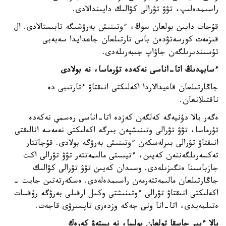
راسىمدەلىپ، تۋۋ تۋرالى كۋالىك دايىندالادى.
قۇجات دايىن بولعان سوڭ، ءوتىنىش بەرۋشىگە تابىستالادى. ال
قىزمەت كورسەتۋدەن باس تارتىلعان جاعدايدا سەبەبى
تۇسىندىرىلگەن جاۋاپ جىبەرىلەدى.
ءسابيدىڭ اتا-اناسى نەكەدە تۇرماسا، نە بولادى
جاڭارتىلعان قاعيدالاردا اكەلىكتى انىقتاۋ ءتارتىبى دە
ناقتىلانعان.
ەگەر بالا دۇنيەگە كەلگەن كەزدە اتا-اناسى رەسمي نەكەدە
تۇرماسا، تۋۋ تۋرالى وتىنىشپەن بىرگە اكەلىكتى نەمەسە انالىقتى
انىقتاۋ تۋرالى بىرلەسكەن ءوتىنىش بەرۋگە بولادى. قۇجاتتار
تەكسەرىلگەننەن كەيىن، ءتيىستى مالىمەتتەر تۋۋ تۋرالى اكت
جازباسىنا ەنگىزىلەدى. وسىدان كەيىن تۋۋ تۋرالى كۋالىك
جاڭارتىلعان مالىمەتتەرمەن راسىمدەلەدى. ەسكەرتەتىن جايت -
اكەلىكتى انىقتاۋ تۋرالى ءوتىنىشتى وكىل ارقىلى بەرۋگە رۇقسات
ەتىلمەيدى، اتا-انا ونى جەكە وزدەرى تاپسىرۋى قاجەت.
بالا ءبىر جاسقا تولعان بولسا، نە ىستەۋ كەرەك