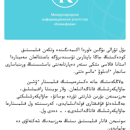
بۇل تۋرالى بۇگىن ەلوردا اكىمدىگىندە وتكەن قىلمىستىق
كودەكستىڭ جاڭا باپتارىن تۇسىندىرۋگە باعىتتالعان سەميناردا
استانا قالاسى ىشكى ىستەر دەپارتامەنتى باسشىسىنىڭ ورىنباسارى
سانجار ءادىلوۆ ءمالىم ەتتى.
«لاڭكەستىك جانە ەكسترەميستىك قىلمىستار ءۇشىن
جاۋاپكەرشىلىك قاتاڭداتىلعان. ولار بويىنشا راقىمشىلىق،
مەرزىمىنەن بۇرىن شارتتى تۇردە بوساتۋ، جاۋاپكەرشىلىكتى
جەڭىلدەتۋ قۇقىقتارى قولدانىلمايدى، كەرىسىنشە ول قىلمىستارعا
جاۋاپكەرشىلىك قاتاڭداتىلدى»، - دەدى ول.
سونىمەن قاتار قىلمىستىق ىستىڭ مەرزىمدىك شەكتەلۋى دە
بولمايدى.