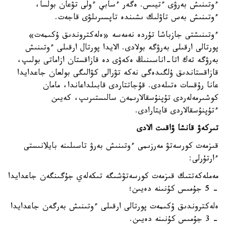
ءوتىنىش بەرۋى ءتيىس. ەگەر ءسابي ءولى تۋعان بولسا،
ءوتىنىش بەس تاۋلىك ىشىندە تاپسىرىلۋى قاجەت.
ءوتىنىشتى جازباشا تۇردە نەمەسە «ەلەكتروندىق ۇكىمەت»
پورتالى ارقىلى بەرۋگە بولادى. الايدا پورتال ارقىلى ءوتىنىش
بەرۋگە تەك اتا-اناسىنىڭ ەكەۋى دە قازاقستان ازاماتى بولىپ،
قازاقستاندىق ۇلگىدەگى نەكە تۋرالى كۋالىگى بولعان جاعدايدا
عانا رۇقسات ەتىلەدى. قۇجاتتاردى قابىلداعاندا، مامان
كوشىرمەلەردى تۇپنۇسقالارىمەن سالىستىرىپ، كەيىن
ءتۇپنۇسقالاردى قايتارادى.
تىركەۋ قانشا ۋاقىت الادى
قىزمەت كورسەتۋ مەرزىمى ءوتىنىش بەرۋ تاسىلىنە بايلانىستى
ءارتۇرلى:
مەملەكەتتىك قىزمەت كورسەتۋشىگە تىكەلەي جۇگىنگەن جاعدايدا
- 5 جۇمىس كۇنىنە دەيىن؛
ەلەكتروندىق ۇكىمەت پورتالى ارقىلى ءوتىنىش بەرگەن جاعدايدا
- 3 جۇمىس كۇنىنە دەيىن.