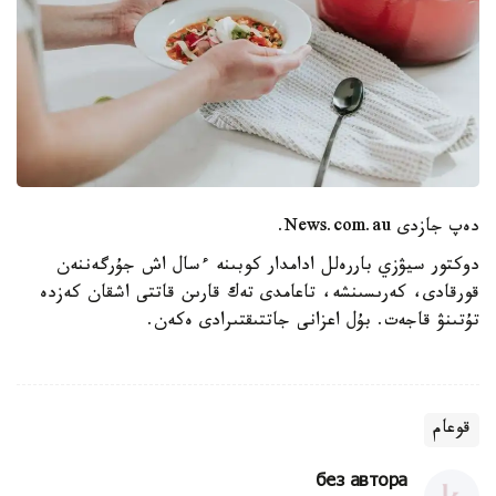
دەپ جازدى News.com.au.
دوكتور سيۋزي باررەلل ادامدار كوبىنە ءسال اش جۇرگەننەن
قورقادى، كەرىسىنشە، تاعامدى تەك قارىن قاتتى اشقان كەزدە
تۇتىنۋ قاجەت. بۇل اعزانى جاتتىقتىرادى ەكەن.
قوعام
без автора