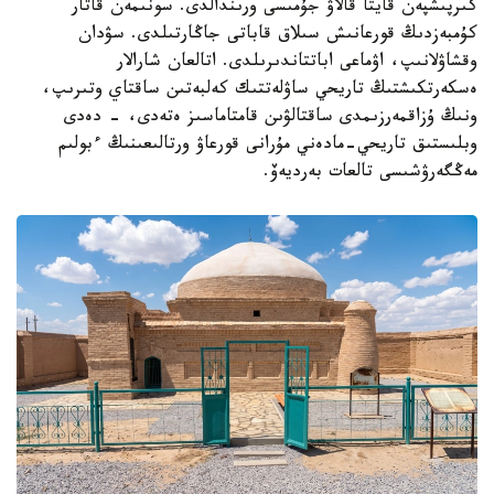
كىرپىشپەن قايتا قالاۋ جۇمىسى ورىندالدى. سونىمەن قاتار
كۇمبەزدىڭ قورعانىش سىلاق قاباتى جاڭارتىلدى. سۋدان
وقشاۋلانىپ، اۋماعى اباتتاندىرىلدى. اتالعان شارالار
ەسكەرتكىشتىڭ تاريحي ساۋلەتتىك كەلبەتىن ساقتاي وتىرىپ،
ونىڭ ۇزاقمەرزىمدى ساقتالۋىن قامتاماسىز ەتەدى، - دەدى
وبلىستىق تاريحي-مادەني مۇرانى قورعاۋ ورتالىعىنىڭ ءبولىم
مەڭگەرۋشىسى تالعات بەرديەۆ.