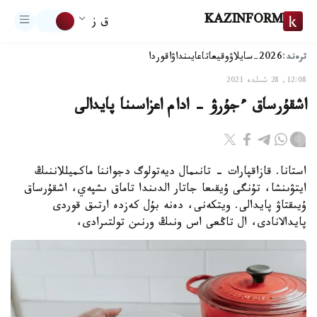
KAZINFORM
ق ز
ترەند:
2026-سايلاۋ
وقيعا
تاعايىنداۋ
اقوردا
12:08, 28 شىلدە 2021
اشقۇرساق ءجۇرۋ - ادام اعزاسىنا پايدالى
استانا. قازاقپارات - تانىمال ديەتولوگ دجواننا ماكميللاننىڭ
ايتۋىنشا، تۇنگى ۇيقىعا جاتار الدىندا تاماق ىشپەي، اشقۇرساق
ۇيىقتاۋ پايدالى. ويتكەنى، دەنە بۇل كەزدە ارتىق قوردى
پايدالانادى، ال تاڭعى اس ونىڭ ورنىن تولتىرادى،