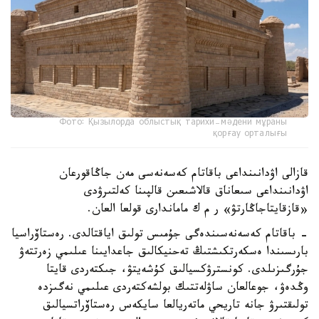
Фото: Қызылорда облыстық тарихи-мәдени мұраны
қорғау орталығы
قازالى اۋدانىنداعى باقاتام كەسەنەسى مەن جاڭاقورعان
اۋدانىنداعى سىعاناق قالاشىعىن قالپىنا كەلتىرۋدى
«قازقايتاجاڭارتۋ» ر م ك ماماندارى قولعا العان.
- باقاتام كەسەنەسىندەگى جۇمىس تولىق اياقتالدى. رەستاۆراسيا
بارىسىندا ەسكەرتكىشتىڭ تەحنيكالىق جاعدايىنا عىلىمي زەرتتەۋ
جۇرگىزىلدى. كونسترۋكسيالىق كۇشەيتۋ، جىكتەردى قايتا
وڭدەۋ، جوعالعان ساۋلەتتىك بولشەكتەردى عىلىمي نەگىزدە
تولىقتىرۋ جانە تاريحي ماتەريالعا سايكەس رەستاۆراتسيالىق