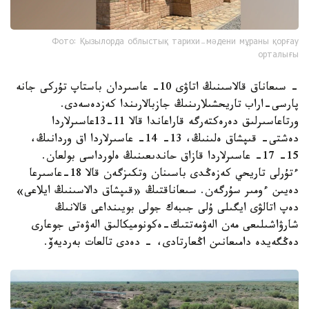
Фото: Қызылорда облыстық тарихи-мәдени мұраны қорғау
орталығы
- سىعاناق قالاسىنىڭ اتاۋى 10- عاسىردان باستاپ تۇركى جانە
پارسى-اراب تاريحشىلارىنىڭ جازبالارىندا كەزدەسەدى.
ورتاعاسىرلىق دەرەكتەرگە قاراعاندا قالا 11-13عاسىرلاردا
دەشتى- قىپشاق ەلىنىڭ، 13- 14- عاسىرلاردا اق وردانىڭ،
15- 17- عاسىرلاردا قازاق حاندىعىنىڭ ەلورداسى بولعان.
ءتۇرلى تاريحي كەزەڭدى باسىنان وتكىزگەن قالا 18-عاسىرعا
دەيىن ءومىر سۇرگەن. سىعاناقتىڭ «قىپشاق دالاسىنىڭ ايلاعى»
دەپ اتالۋى ايگىلى ۇلى جىبەك جولى بويىنداعى قالانىڭ
شارۋاشىلىعى مەن الەۋمەتتىك-ەكونوميكالىق الەۋەتى جوعارى
دەڭگەيدە دامىعانىن اڭعارتادى، - دەدى تالعات بەرديەۆ.