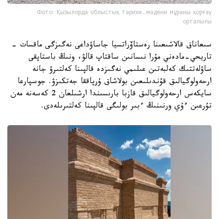
Фото: Қызылорда облыстық тарихи-мәдени мұраны қорғау
орталығы
سىعاناق قالاشىعىنا رەستاۆراتسيا جاساۋداعى نەگىزگى ماقسات -
تاريحي-مادەني مۇرا نىسانىن ساقتاپ قالۋ، ونىڭ باستاپقى
ساۋلەتتىك كەلبەتىن عىلىمي نەگىزدە قالپىنا كەلتىرۋ جانە
ارحەولوگيالىق قۇندىلىعىن بولاشاق ۇرپاققا جەتكىزۋ. جوسپارعا
سايكەس ارحەولوگيالىق قازبا بارىسىندا ارشىلعان 2 كەسەنە مەن
تۇرعىن ءۇي ورنىنىڭ ءبىر بولىگى قالپىنا كەلتىرىلەدى.