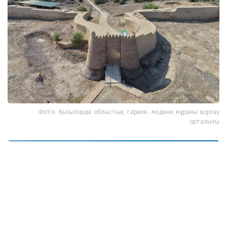
Фото: Қызылорда облыстық тарихи-мәдени мұраны қорғау
орталығы